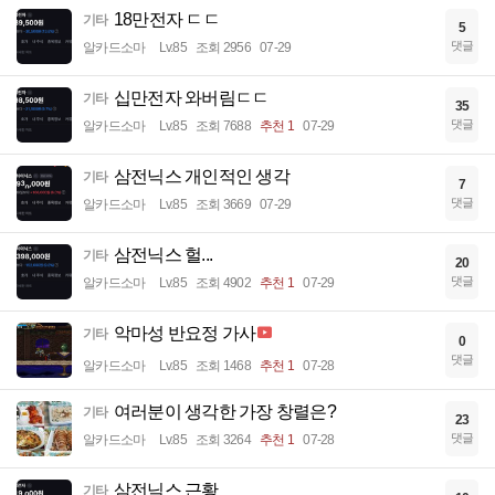
18만전자 ㄷㄷ
기타
5
댓글
알카드소마
Lv.85
조회 2956
07-29
십만전자 와버림ㄷㄷ
기타
35
댓글
알카드소마
Lv.85
조회 7688
추천 1
07-29
삼전닉스 개인적인 생각
기타
7
댓글
알카드소마
Lv.85
조회 3669
07-29
삼전닉스 헐...
기타
20
댓글
알카드소마
Lv.85
조회 4902
추천 1
07-29
악마성 반요정 가사
기타
0
댓글
알카드소마
Lv.85
조회 1468
추천 1
07-28
여러분이 생각한 가장 창렬은?
기타
23
댓글
알카드소마
Lv.85
조회 3264
추천 1
07-28
삼전닉스 근황
기타