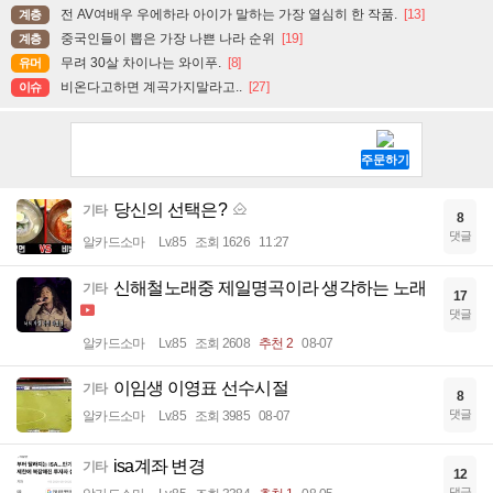
전 AV여배우 우에하라 아이가 말하는 가장 열심히 한 작품.
[13]
계층
중국인들이 뽑은 가장 나쁜 나라 순위
[19]
계층
무려 30살 차이나는 와이푸.
[8]
유머
비온다고하면 계곡가지말라고..
[27]
이슈
당신의 선택은?
기타
8
댓글
알카드소마
Lv.85
조회 1626
11:27
신해철노래중 제일명곡이라 생각하는 노래
기타
17
댓글
알카드소마
Lv.85
조회 2608
추천 2
08-07
이임생 이영표 선수시절
기타
8
댓글
알카드소마
Lv.85
조회 3985
08-07
isa계좌 변경
기타
12
댓글