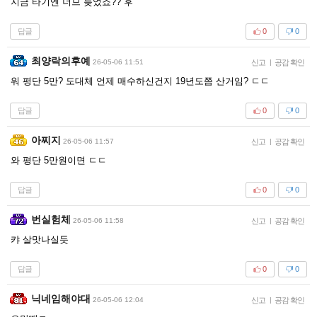
지금 타기엔 너므 늦었죠?? 후
답글
0
0
최양락의후예
26-05-06 11:51
신고
|
공감 확인
워 평단 5만? 도대체 언제 매수하신건지 19년도쯤 산거임? ㄷㄷ
답글
0
0
아찌지
26-05-06 11:57
신고
|
공감 확인
와 평단 5만원이면 ㄷㄷ
답글
0
0
번실험체
26-05-06 11:58
신고
|
공감 확인
캬 살맛나실듯
답글
0
0
닉네임해야대
26-05-06 12:04
신고
|
공감 확인