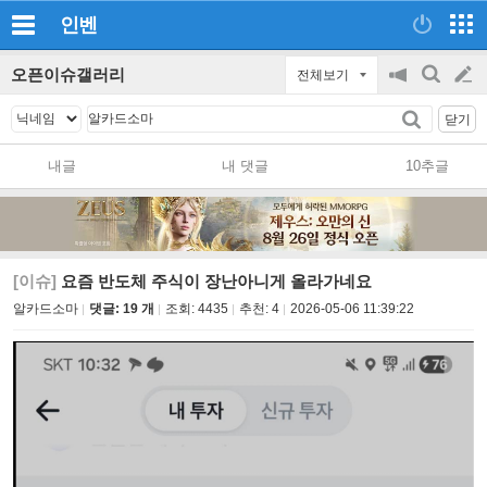
인벤
오픈이슈갤러리
전체보기
공
검
글
지
색
닫기
on/off
쓰
내글
내 댓글
10추글
기
[이슈]
요즘 반도체 주식이 장난아니게 올라가네요
알카드소마
댓글: 19 개
조회:
4435
추천:
4
2026-05-06 11:39:22