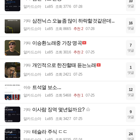
10
댓글
알카드소마
Lv.85
조회 3776
07-28
삼전닉스 오늘좀 많이 하락할것같은데...
기타
16
댓글
알카드소마
Lv.85
조회 8665
추천 2
07-28
이승환노래중 가장 명곡
기타
7
댓글
알카드소마
Lv.85
조회 3016
추천 2
07-25
개인적으로 한잔할때 듣는노래
기타
1
댓글
알카드소마
Lv.85
조회 2421
07-25
트석열 보소....
이슈
12
댓글
알카드소마
Lv.85
조회 5468
추천 1
07-25
이사람 징역 몇년일까요?
기타
9
댓글
알카드소마
Lv.85
조회 3427
07-25
테슬라 주식 ㄷㄷ
기타
24
댓글
알카드소마
Lv.85
조회 9235
07-24