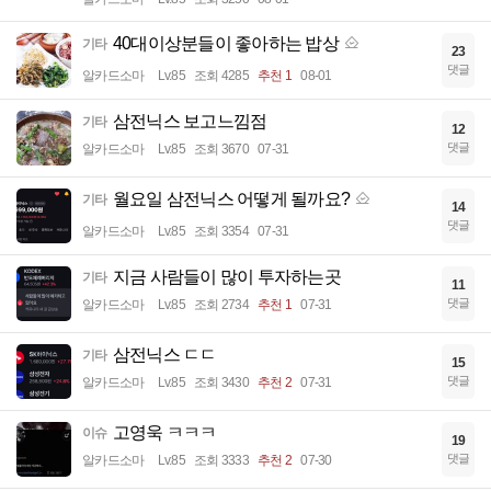
40대이상분들이 좋아하는 밥상
기타
23
댓글
알카드소마
Lv.85
조회 4285
추천 1
08-01
삼전닉스 보고느낌점
기타
12
댓글
알카드소마
Lv.85
조회 3670
07-31
월요일 삼전닉스 어떻게 될까요?
기타
14
댓글
알카드소마
Lv.85
조회 3354
07-31
지금 사람들이 많이 투자하는곳
기타
11
댓글
알카드소마
Lv.85
조회 2734
추천 1
07-31
삼전닉스 ㄷㄷ
기타
15
댓글
알카드소마
Lv.85
조회 3430
추천 2
07-31
고영욱 ㅋㅋㅋ
이슈
19
댓글
알카드소마
Lv.85
조회 3333
추천 2
07-30