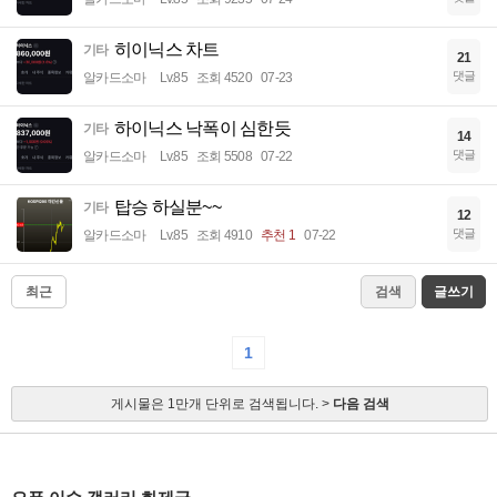
히이닉스 차트
기타
21
댓글
알카드소마
Lv.85
조회 4520
07-23
하이닉스 낙폭이 심한듯
기타
14
댓글
알카드소마
Lv.85
조회 5508
07-22
탑승 하실분~~
기타
12
댓글
알카드소마
Lv.85
조회 4910
추천 1
07-22
최근
검색
글쓰기
1
게시물은 1만개 단위로 검색됩니다. >
다음 검색