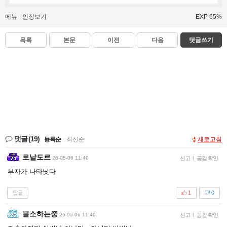
메뉴
인장보기
EXP 65%
목록
본문
이전
다음
댓글쓰기
댓글
(19)
등록순
|
최신순
새로고침
로날도르
26-05-06 11:40
신고
|
공감 확인
부자가 나타낫다
답글
1
0
블소하는중
26-05-06 11:40
신고
|
공감 확인