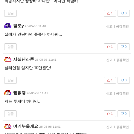
죄송하지만 쌍쌍바 하나만…아니먄 바밤바
답글
1
0
알로y
26-05-06 11:40
신고
|
공감 확인
실례가 안된다면 쮸쮸바 하나만...
답글
1
0
사실난라쿤
26-05-06 11:41
신고
|
공감 확인
실례인걸 알지만 10만원만!
답글
1
0
꿻뻵뗗
26-05-06 11:41
신고
|
공감 확인
저는 투게더 하나만...
답글
1
0
여기누울게요
26-05-06 11:41
신고
|
공감 확인