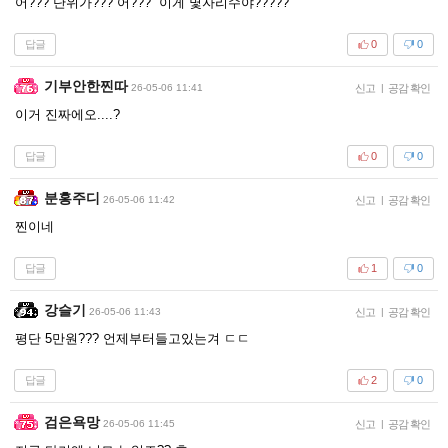
어??? 단위가??? 어??? 이게 몇자리수야?????
답글
0
0
기부안한찐따
26-05-06 11:41
신고
|
공감 확인
이거 진짜에오....?
답글
0
0
분홍주디
26-05-06 11:42
신고
|
공감 확인
찐이네
답글
1
0
강슬기
26-05-06 11:43
신고
|
공감 확인
평단 5만원??? 언제부터들고있는겨 ㄷㄷ
답글
2
0
검은욕망
26-05-06 11:45
신고
|
공감 확인