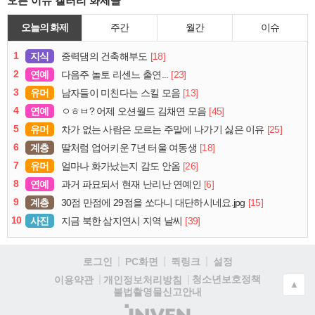
오픈 이슈 갤러리 화제글
오늘의 화제
주간
월간
이슈
1
지식
[18]
중력댐의 건축해부도
2
연예
[23]
다음주 놀토 리센느 출연...
3
유머
[13]
남자들이 미친다는 스킬 모음
4
연예
[45]
ㅇㅎㅂ? 어제 오션월드 김채연 모음
5
유머
[25]
차가 없는 사람은 모르는 주말에 나가기 싫은 이유
6
계층
[18]
딸처럼 업어키운 7년 터울 여동생
7
유머
[26]
얼마나 화가났는지 감도 안옴
8
연예
[6]
과거 파묘되서 현재 난리난 연예인
9
계층
[15]
30점 만점에 29점을 쏘다니 대단하시네요.jpg
10
사진
[39]
지금 북한 삼지연시 지역 날씨
로그인
PC화면
퀵링크
설정
청소년보호정책
이용약관
개인정보처리방침
▲
불법촬영물신고안내
(주)