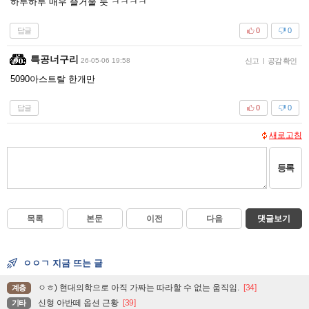
하루하루 매우 즐거울 듯 ㅋㅋㅋㅋ
답글
0
0
특공너구리
26-05-06 19:58
신고
|
공감 확인
5090아스트랄 한개만
답글
0
0
새로고침
등록
목록
본문
이전
다음
댓글보기
ㅇㅇㄱ 지금 뜨는 글
ㅇㅎ) 현대의학으로 아직 가짜는 따라할 수 없는 움직임.
[34]
계층
신형 아반떼 옵션 근황
[39]
기타