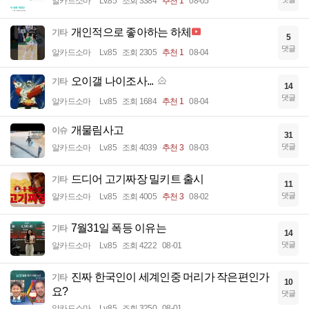
알카드소마
Lv.85
조회 3384
추천 1
08-05
개인적으로 좋아하는 하체
기타
5
댓글
알카드소마
Lv.85
조회 2305
추천 1
08-04
오이갤 나이조사...
기타
14
댓글
알카드소마
Lv.85
조회 1684
추천 1
08-04
개물림사고
이슈
31
댓글
알카드소마
Lv.85
조회 4039
추천 3
08-03
드디어 고기짜장 밀키트 출시
기타
11
댓글
알카드소마
Lv.85
조회 4005
추천 3
08-02
7월31일 폭등 이유는
기타
14
댓글
알카드소마
Lv.85
조회 4222
08-01
진짜 한국인이 세계인중 머리가 작은편인가
기타
10
요?
댓글
알카드소마
Lv.85
조회 3250
08-01