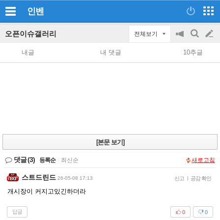
인벤
오픈이슈갤러리
전체보기
공
검
글
지
색
내글
내 댓글
10추글
on/off
쓰
기
[본문 보기]
댓글
(3)
등록순
|
최신순
새로고침
스트드린드
26-05-08 17:13
신고
|
공감 확인
개시장이 커지고있긴하더라
답글
0
0