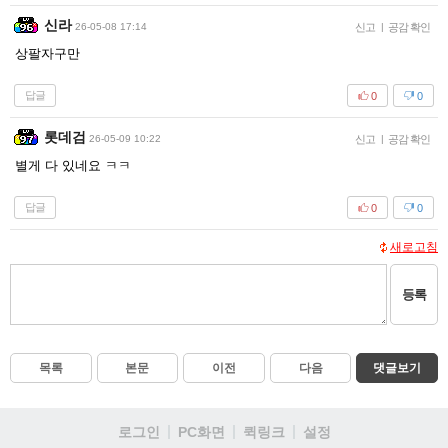
신라
26-05-08 17:14
신고
|
공감 확인
상팔자구만
답글
0
0
롯데검
26-05-09 10:22
신고
|
공감 확인
별게 다 있네요 ㅋㅋ
답글
0
0
새로고침
등록
목록
본문
이전
다음
댓글보기
로그인
PC화면
퀵링크
설정