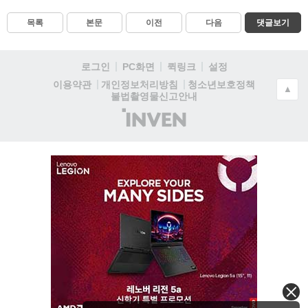
목록
본문
이전
다음
댓글보기
로그인
PC화면
퀵링크
설정
청소년보호정책
이용약관
개인정보처리방침
▲
불법촬영물신고안내
(주)
인
벤