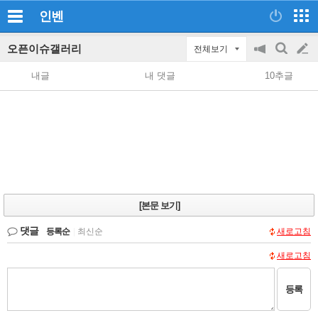
인벤
오픈이슈갤러리
전체보기
공
검
글
지
색
내글
내 댓글
10추글
on/off
쓰
기
[본문 보기]
댓글
등록순
|
최신순
새로고침
새로고침
등록