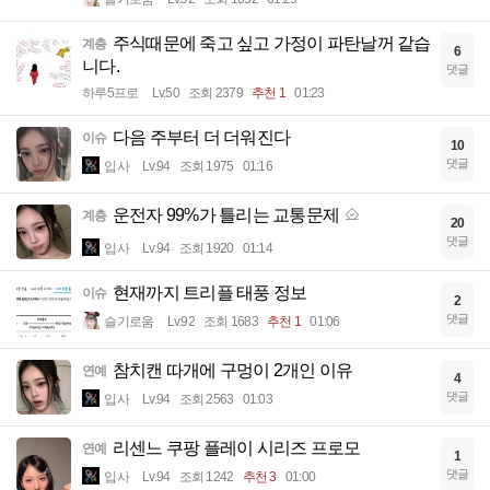
주식때문에 죽고 싶고 가정이 파탄날꺼 같습
계층
6
니다.
댓글
하루5프로
Lv.50
조회 2379
추천 1
01:23
다음 주부터 더 더워진다
이슈
10
댓글
입사
Lv.94
조회 1975
01:16
운전자 99%가 틀리는 교통문제
계층
20
댓글
입사
Lv.94
조회 1920
01:14
현재까지 트리플 태풍 정보
이슈
2
댓글
슬기로움
Lv.92
조회 1683
추천 1
01:06
참치캔 따개에 구멍이 2개인 이유
연예
4
댓글
입사
Lv.94
조회 2563
01:03
리센느 쿠팡 플레이 시리즈 프로모
연예
1
댓글
입사
Lv.94
조회 1242
추천 3
01:00