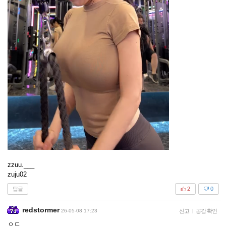
zzuu.___
zuju02
답글
2
0
redstormer
26-05-08 17:23
신고
|
공감 확인
ㅇㄷ