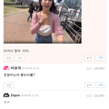
이거시 정석 이지
답글
이동
4
0
바보개
26-05-08 17:14
신고
|
공감 확인
운동하는데 뽕브라를?
답글
1
0
2sjun
26-05-08 17:15
신고
|
공감 확인
ㅇㅇ