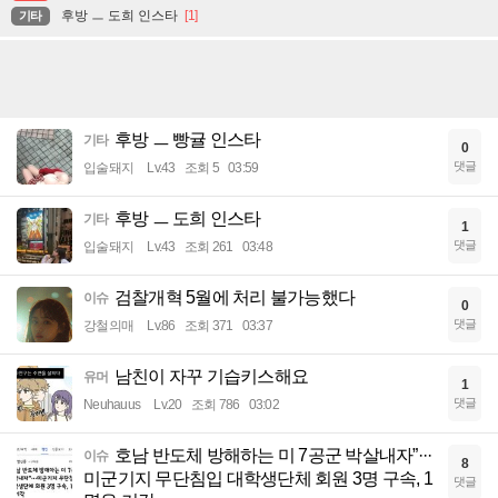
후방 ㅡ 도희 인스타
[1]
기타
후방 ㅡ 빵귤 인스타
기타
0
댓글
입술돼지
Lv.43
조회 5
03:59
후방 ㅡ 도희 인스타
기타
1
댓글
입술돼지
Lv.43
조회 261
03:48
검찰개혁 5월에 처리 불가능했다
이슈
0
댓글
강철의매
Lv.86
조회 371
03:37
남친이 자꾸 기습키스해요
유머
1
댓글
Neuhauus
Lv.20
조회 786
03:02
호남 반도체 방해하는 미 7공군 박살내자”···
이슈
8
미군기지 무단침입 대학생단체 회원 3명 구속, 1
댓글