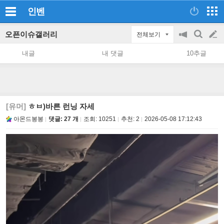
인벤
오픈이슈갤러리
전체보기
공
검
글
지
색
내글
내 댓글
10추글
on/off
쓰
기
[유머]
ㅎㅂ)바른 런닝 자세
아몬드봉봉
댓글: 27 개
조회:
10251
추천:
2
2026-05-08 17:12:43