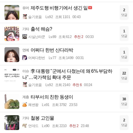
제주도행 비행기에서 생긴 일
유머
2
댓글
슬기로움
Lv.92
조회 1101
00:43
출석 해슴?
기타
1
댓글
사실난라쿤
Lv.89
조회 612
추천 2
00:33
어쩌다 한번 산다라박
연예
1
댓글
어쩌다한번
Lv.77
조회 1499
00:31
李 대통령 "군에서 다쳤는데 왜 6% 부담하
이슈
22
나"…국가책임 확대 주문
댓글
슬기로움
Lv.92
조회 2140
추천 6
00:24
타부서의 친한 동생이
계층
38
댓글
쾌변왕
Lv.91
조회 3792
23:53
철봉 고인물
기타
2
댓글
언데드
Lv.90
조회 2210
추천 2
23:48