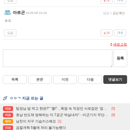
답글
0
0
아르곤
26-05-09 15:19
신고
|
공감 확인
ㅇㄷ
답글
0
0
새로고침
등록
목록
본문
이전
다음
댓글보기
ㅇㅇㄱ 지금 뜨는 글
팀장님 밥 먹고 한판?” “콜!”…폭염 속 직장인 사로잡은 ‘점심 몰캉스’
[5]
이슈
호남 반도체 방해하는 미 7공군 박살내자”···미군기지 무단침입 대학생단체 회원 3명 구속, 1명은 기각
[8]
이슈
남친이 자꾸 기습키스해요
[1]
유머
검찰개혁 5월에 처리 불가능했다
이슈