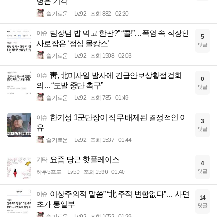
명은 기각
슬기로움
Lv.92
조회 882
02:20
팀장님 밥 먹고 한판?” “콜!”…폭염 속 직장인
이슈
5
사로잡은 ‘점심 몰캉스’
댓글
슬기로움
Lv.92
조회 1508
02:03
靑, 北미사일 발사에 긴급안보상황점검회
이슈
0
의…“도발 중단 촉구”
댓글
슬기로움
Lv.92
조회 785
01:49
한기성 1군단장이 직무 배제된 결정적인 이
이슈
3
유
댓글
슬기로움
Lv.92
조회 1537
01:44
요즘 당근 핫플레이스
기타
4
댓글
하루5프로
Lv.50
조회 1596
01:40
이상주의적 말씀” “北 주적 변함없다”… 사면
이슈
14
초가 통일부
댓글
슬기로움
Lv.92
조회 1052
01:29