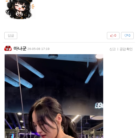
답글
0
0
마나군
26-05-08 17:19
신고
|
공감 확인