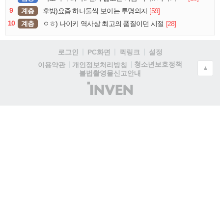
9
계층
[59]
후방)요즘 하나둘씩 보이는 투명의자
10
계층
[28]
ㅇㅎ) 나이키 역사상 최고의 품질이던 시절
로그인
PC화면
퀵링크
설정
청소년보호정책
이용약관
개인정보처리방침
▲
불법촬영물신고안내
(주)
인
벤