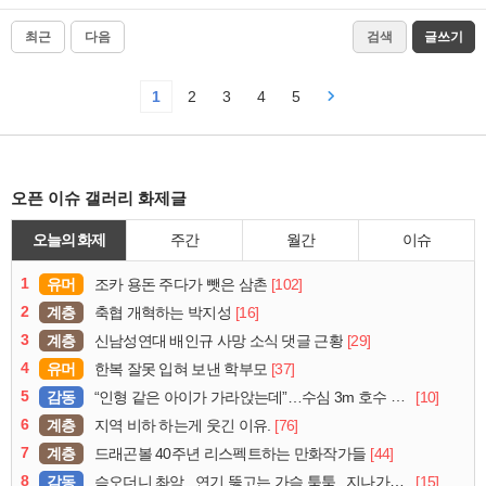
최근
다음
검색
글쓰기
1
2
3
4
5
오픈 이슈 갤러리 화제글
오늘의 화제
주간
월간
이슈
1
유머
[102]
조카 용돈 주다가 뺏은 삼촌
2
계층
[16]
축협 개혁하는 박지성
3
계층
[29]
신남성연대 배인규 사망 소식 댓글 근황
4
유머
[37]
한복 잘못 입혀 보낸 학부모
5
감동
[10]
“인형 같은 아이가 가라앉는데”…수심 3m 호수 뛰어든 60대 의인
6
계층
[76]
지역 비하 하는게 웃긴 이유.
7
계층
[44]
드래곤볼 40주년 리스펙트하는 만화작가들
8
감동
[15]
슥오더니 촤악.. 연기 뚫고는 가슴 툭툭.. 지나가던 아재의 정체