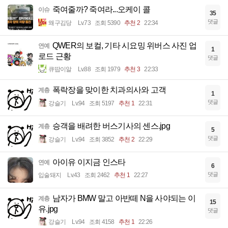
죽여줄까? 죽여라...오케이 콜
이슈
35
댓글
왜구김당
Lv.73
조회 5390
추천 2
22:34
QWER의 보컬, 기타 시요밍 위버스 사진 업
연예
1
로드 근황
댓글
큐땁이알
Lv.88
조회 1979
추천 3
22:33
폭락장을 맞이한 치과의사와 고객
계층
1
댓글
강슬기
Lv.94
조회 5197
추천 1
22:31
승객을 배려한 버스기사의 센스.jpg
계층
5
댓글
강슬기
Lv.94
조회 3852
추천 2
22:29
아이유 이지금 인스타
연예
6
댓글
입술돼지
Lv.43
조회 2462
추천 1
22:27
남자가 BMW 말고 아반떼 N을 사야되는 이
계층
15
유.jpg
댓글
강슬기
Lv.94
조회 4158
추천 1
22:26