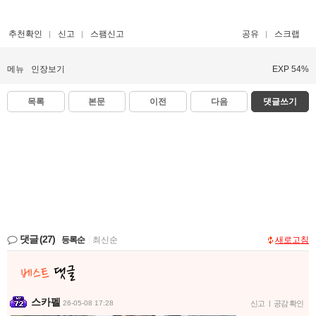
추천확인
신고
스팸신고
공유
스크랩
메뉴
인장보기
EXP 54%
목록
본문
이전
다음
댓글쓰기
댓글
(27)
등록순
|
최신순
새로고침
스카펠
26-05-08 17:28
신고
|
공감 확인