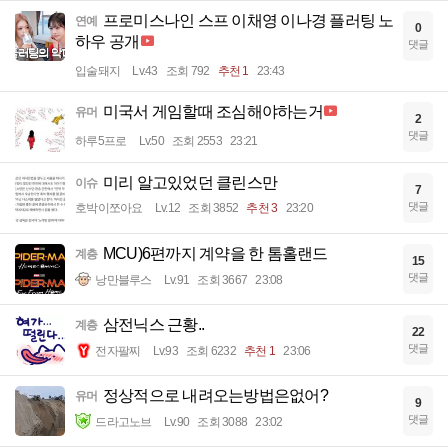
프로미스나인 스프 이채영 이나경 플러팅 노
연예
0
하우 공개
댓글
입술돼지
Lv.43
조회 792
추천 1
23:43
미국서 게임할때 조심해야하는거
유머
2
댓글
하루5프로
Lv.50
조회 2553
23:21
미리 알고있었던 클린스만
이슈
7
댓글
호박이쪼아요
Lv.12
조회 3852
추천 3
23:20
MCU)6편까지 계약을 한 톰홀랜드
계층
15
댓글
낭만블루스
Lv.91
조회 3667
23:08
삼전닉스 근황..
계층
22
댓글
전자팔찌
Lv.93
조회 6232
추천 1
23:06
정상적으로 내려오는방법은없어?
유머
9
댓글
드라고노브
Lv.90
조회 3088
23:02