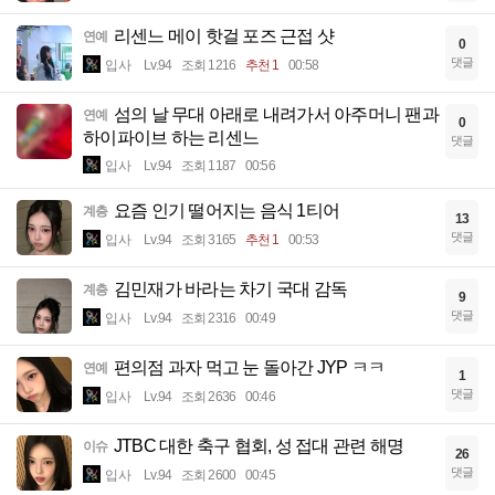
리센느 메이 핫걸 포즈 근접 샷
연예
0
댓글
입사
Lv.94
조회 1216
추천 1
00:58
섬의 날 무대 아래로 내려가서 아주머니 팬과
연예
0
하이파이브 하는 리센느
댓글
입사
Lv.94
조회 1187
00:56
요즘 인기 떨어지는 음식 1티어
계층
13
댓글
입사
Lv.94
조회 3165
추천 1
00:53
김민재가 바라는 차기 국대 감독
계층
9
댓글
입사
Lv.94
조회 2316
00:49
편의점 과자 먹고 눈 돌아간 JYP ㅋㅋ
연예
1
댓글
입사
Lv.94
조회 2636
00:46
JTBC 대한 축구 협회, 성 접대 관련 해명
이슈
26
댓글
입사
Lv.94
조회 2600
00:45