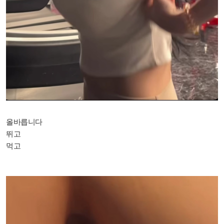
올바릅니다
뛰고
먹고