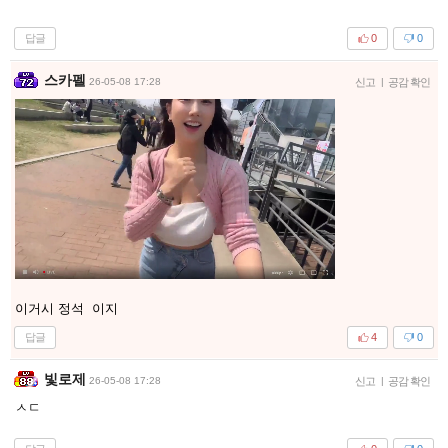
답글
0
0
스카펠
26-05-08 17:28
신고
|
공감 확인
이거시 정석 이지
답글
4
0
빛로제
26-05-08 17:28
신고
|
공감 확인
ㅅㄷ