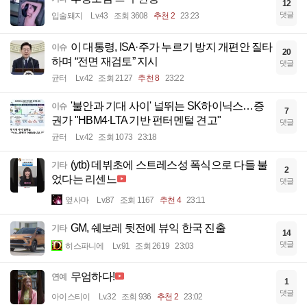
12
댓글
입술돼지
Lv.43
조회 3608
추천 2
23:23
이 대통령, ISA·주가 누르기 방지 개편안 질타
이슈
20
하며 “전면 재검토” 지시
댓글
균터
Lv.42
조회 2127
추천 8
23:22
'불안과 기대 사이' 널뛰는 SK하이닉스…증
이슈
7
권가 "HBM4·LTA 기반 펀터멘털 견고"
댓글
균터
Lv.42
조회 1073
23:18
(ytb) 데뷔초에 스트레스성 폭식으로 다들 불
기타
2
었다는 리센느
댓글
옆사마
Lv.87
조회 1167
추천 4
23:11
GM, 쉐보레 뒷전에 뷰익 한국 진출
기타
14
댓글
히스파니에
Lv.91
조회 2619
23:03
무엄하다!
연예
1
댓글
아이스티이
Lv.32
조회 936
추천 2
23:02