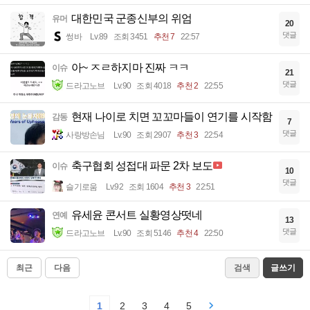
대한민국 군종신부의 위엄
유머
20
댓글
썽바
Lv.89
조회 3451
추천 7
22:57
아~ ㅈㄹ하지마 진짜 ㅋㅋ
이슈
21
댓글
드라고노브
Lv.90
조회 4018
추천 2
22:55
현재 나이로 치면 꼬꼬마들이 연기를 시작함
감동
7
댓글
사랑방손님
Lv.90
조회 2907
추천 3
22:54
축구협회 성접대 파문 2차 보도
이슈
10
댓글
슬기로움
Lv.92
조회 1604
추천 3
22:51
유세윤 콘서트 실황영상떳네
연예
13
댓글
드라고노브
Lv.90
조회 5146
추천 4
22:50
최근
다음
검색
글쓰기
1
2
3
4
5