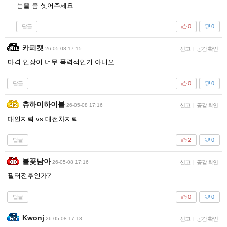
눈을 좀 씻어주세요
답글
0
0
카피캣
26-05-08 17:15
신고
|
공감 확인
마격 인장이 너무 폭력적인거 아니오
답글
0
0
츄하이하이볼
26-05-08 17:16
신고
|
공감 확인
대인지뢰 vs 대전차지뢰
답글
2
0
불꽃남아
26-05-08 17:16
신고
|
공감 확인
필터전후인가?
답글
0
0
Kwonj
26-05-08 17:18
신고
|
공감 확인