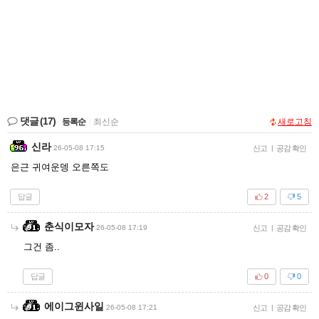
댓글
(17)
등록순
|
최신순
새로고침
신라
26-05-08 17:15
신고
|
공감 확인
은근 귀여운뎅 오른쪽도
답글
2
5
춘식이모자
26-05-08 17:19
신고
|
공감 확인
그건 좀..
답글
0
0
에이그윈사일
26-05-08 17:21
신고
|
공감 확인