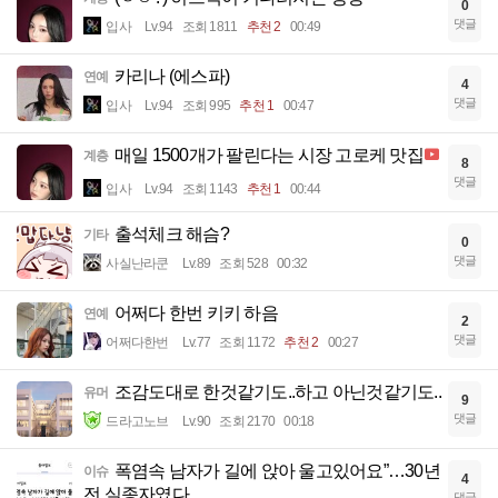
0
댓글
입사
Lv.94
조회 1811
추천 2
00:49
카리나 (에스파)
연예
4
댓글
입사
Lv.94
조회 995
추천 1
00:47
매일 1500개가 팔린다는 시장 고로케 맛집
계층
8
댓글
입사
Lv.94
조회 1143
추천 1
00:44
출석체크 해슴?
기타
0
댓글
사실난라쿤
Lv.89
조회 528
00:32
어쩌다 한번 키키 하음
연예
2
댓글
어쩌다한번
Lv.77
조회 1172
추천 2
00:27
조감도대로 한것같기도..하고 아닌것같기도..
유머
9
댓글
드라고노브
Lv.90
조회 2170
00:18
폭염속 남자가 길에 앉아 울고있어요”…30년
이슈
4
전 실종자였다
댓글