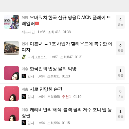
오버워치 한국 신규 영웅 D.MON 플레이 트
게임
4
레일러
댓글
세프라딘
Lv.85
조회 413
01:38
이혼녀 → 1조 사업가 할리우드에 복수한 이
연예
0
여자
댓글
라라크로포드
Lv.87
조회 847
01:31
한국인의 밥상 물회 먹방
계층
1
댓글
입사
Lv.94
조회 831
01:23
서로 민망한 순간
계층
0
댓글
입사
Lv.94
조회 966
추천 1
01:19
캐리비안의 해적: 블랙 펄의 저주 조니 뎁 등
계층
1
장씬
댓글
입사
Lv.94
조회 994
01:15