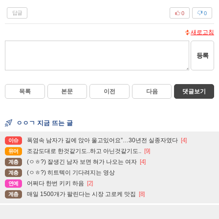
답글
0
0
새로고침
등록
목록
본문
이전
다음
댓글보기
ㅇㅇㄱ 지금 뜨는 글
폭염속 남자가 길에 앉아 울고있어요”…30년전 실종자였다
[4]
이슈
조감도대로 한것같기도..하고 아닌것같기도..
[9]
유머
(ㅇㅎ?) 잘생긴 남자 보면 혀가 나오는 여자
[4]
계층
(ㅇㅎ?) 히트텍이 기다려지는 영상
계층
어쩌다 한번 키키 하음
[2]
연예
매일 1500개가 팔린다는 시장 고로케 맛집
[8]
계층