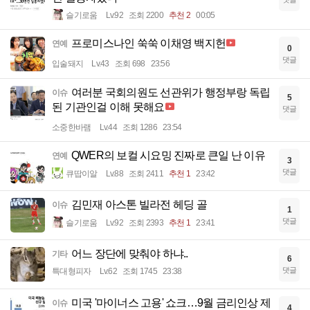
슬기로움
Lv.92
조회 2200
추천 2
00:05
프로미스나인 쑥쑥 이채영 백지헌
연예
0
댓글
입술돼지
Lv.43
조회 698
23:56
여러분 국회의원도 선관위가 행정부랑 독립
이슈
5
된 기관인걸 이해 못해요
댓글
소중한바램
Lv.44
조회 1286
23:54
QWER의 보컬 시요밍 진짜로 큰일 난 이유
연예
3
댓글
큐땁이알
Lv.88
조회 2411
추천 1
23:42
김민재 아스톤 빌라전 헤딩 골
이슈
1
댓글
슬기로움
Lv.92
조회 2393
추천 1
23:41
어느 장단에 맞춰야 하냐..
기타
6
댓글
특대형피자
Lv.62
조회 1745
23:38
미국 '마이너스 고용' 쇼크…9월 금리인상 제
이슈
4