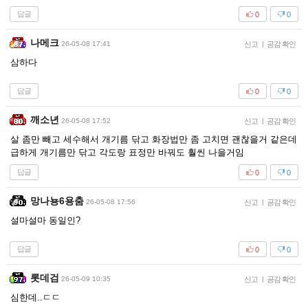
답글
0
0
나메크
26-05-08 17:41
신고
|
공감 확인
삼하다
답글
0
0
깨소년
26-05-08 17:52
신고
|
공감 확인
살 좀만 빼고 세수해서 개기름 닦고 화장법만 좀 고치면 괜찮을거 같은데
급하게 개기름만 닦고 각도랑 표정만 바꿔도 훨씬 나을거임
답글
0
0
망나뇽6용춤
26-05-08 17:56
신고
|
공감 확인
설마설마 동일인?
답글
0
0
롯데검
26-05-09 10:35
신고
|
공감 확인
심한데..ㄷㄷ