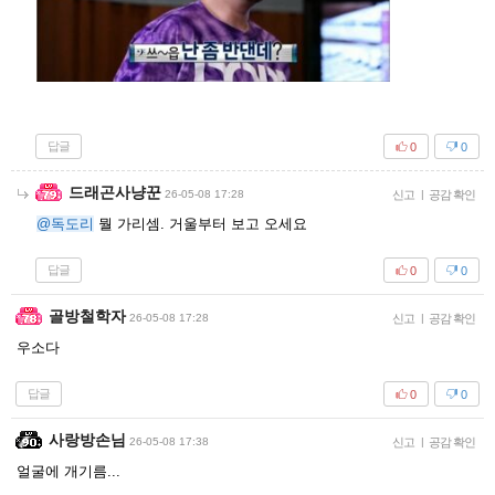
답글
0
0
드래곤사냥꾼
26-05-08 17:28
신고
|
공감 확인
@독도리
뭘 가리셈. 거울부터 보고 오세요
답글
0
0
골방철학자
26-05-08 17:28
신고
|
공감 확인
우소다
답글
0
0
사랑방손님
26-05-08 17:38
신고
|
공감 확인
얼굴에 개기름...