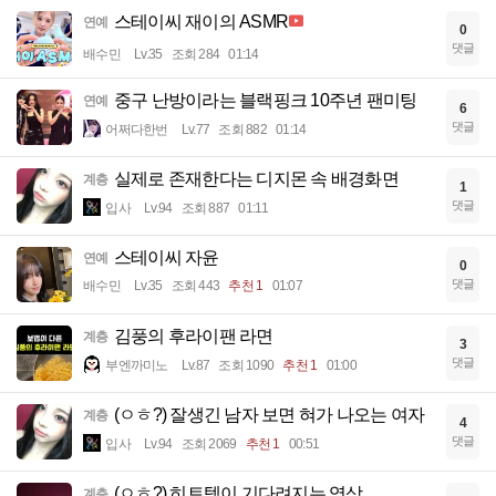
스테이씨 재이의 ASMR
연예
0
댓글
배수민
Lv.35
조회 284
01:14
중구 난방이라는 블랙핑크 10주년 팬미팅
연예
6
댓글
어쩌다한번
Lv.77
조회 882
01:14
실제로 존재한다는 디지몬 속 배경화면
계층
1
댓글
입사
Lv.94
조회 887
01:11
스테이씨 자윤
연예
0
댓글
배수민
Lv.35
조회 443
추천 1
01:07
김풍의 후라이팬 라면
계층
3
댓글
부엔까미노
Lv.87
조회 1090
추천 1
01:00
(ㅇㅎ?) 잘생긴 남자 보면 혀가 나오는 여자
계층
4
댓글
입사
Lv.94
조회 2069
추천 1
00:51
(ㅇㅎ?) 히트텍이 기다려지는 영상
계층