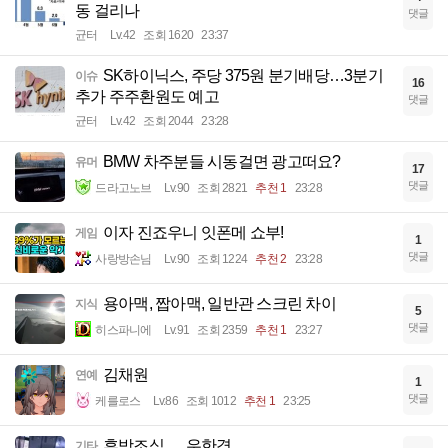
동 걸리나
댓글
균터
Lv.42
조회 1620
23:37
SK하이닉스, 주당 375원 분기배당…3분기
이슈
16
추가 주주환원도 예고
댓글
균터
Lv.42
조회 2044
23:28
BMW 차주분들 시동걸면 광고떠요?
유머
17
댓글
드라고노브
Lv.90
조회 2821
추천 1
23:28
이자 진죠우니 잇폰메 쇼부!
게임
1
댓글
사랑방손님
Lv.90
조회 1224
추천 2
23:28
용아맥, 짭아맥, 일반관 스크린 차이
지식
5
댓글
히스파니에
Lv.91
조회 2359
추천 1
23:27
김채원
연예
1
댓글
케를로스
Lv.86
조회 1012
추천 1
23:25
후방조심 ㅡ 우한경
기타