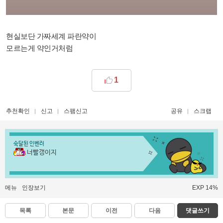
현실보단 가짜세계 파란약이
모르는게 약인거처럼
1
추천확인
신고
스팸신고
공유
스크랩
숙달된 인벤러
너빨갱이지
메뉴
인장보기
EXP 14%
목록
본문
이전
다음
댓글쓰기