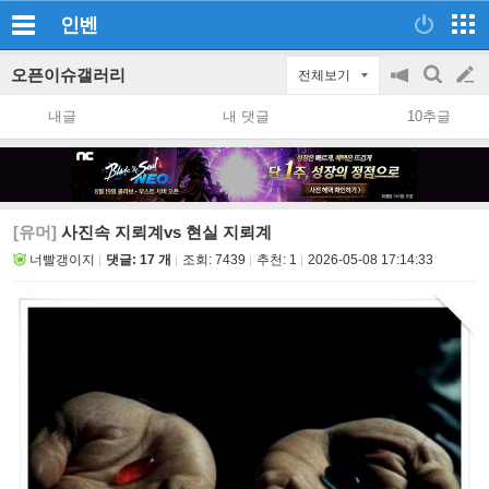
인벤
오픈이슈갤러리
전체보기
공
검
글
지
색
내글
내 댓글
10추글
on/off
쓰
기
[유머]
사진속 지뢰계vs 현실 지뢰계
너빨갱이지
댓글: 17 개
조회:
7439
추천:
1
2026-05-08 17:14:33