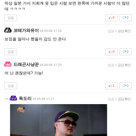
막상 일본 가서 지뢰계 옷 입은 사람 보면 왼쪽에 가까운 사람이 더 많던
데 ㅋㅋㅋㅋ
답글
0
0
코테가와유이
26-05-08 17:19
신고
|
공감 확인
보정을 얼마나 했을지 감도 안 온다
답글
0
0
드래곤사냥꾼
26-05-08 17:25
신고
|
공감 확인
어 난 괜찮은데? 가능!
답글
1
0
독도리
26-05-08 17:27
신고
|
공감 확인