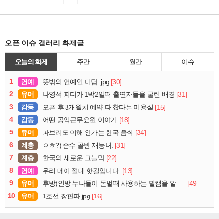
오픈 이슈 갤러리 화제글
오늘의 화제
주간
월간
이슈
1
연예
[30]
뜻밖의 연예인 미담..jpg
2
유머
[31]
나영석 피디가 1박2일때 출연자들을 굴린 배경
3
감동
[15]
오픈 후 3개월치 예약 다 찼다는 미용실
4
감동
[18]
어떤 공익근무요원 이야기
5
유머
[34]
파브리도 이해 안가는 한국 음식
6
계층
[31]
ㅇㅎ?) 순수 골반 재능녀.
7
계층
[22]
한국의 새로운 그늘막
8
연예
[13]
우리 메이 절대 핫걸입니다.
9
유머
[49]
후방)인방 누나들이 돈벌때 사용하는 밑캠을 알아보자
10
유머
[16]
1호선 장판파.jpg