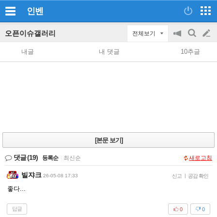
인벤
오픈이슈갤러리
전체보기
공
검
글
지
색
내글
내 댓글
10추글
on/off
쓰
기
[본문 보기]
댓글
(19)
등록순
|
최신순
새로고침
빌쟈크
26-05-08 17:33
신고
|
공감 확인
좋다...
답글
0
0