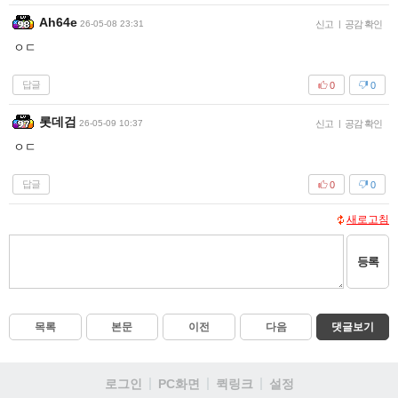
Ah64e
26-05-08 23:31
신고
|
공감 확인
ㅇㄷ
답글
0
0
롯데검
26-05-09 10:37
신고
|
공감 확인
ㅇㄷ
답글
0
0
새로고침
등록
목록
본문
이전
다음
댓글보기
로그인
PC화면
퀵링크
설정