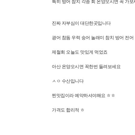
특히 방어 참치 각종 회 온양오시면 꼭 가보
진짜 자부심이 대단한곳입니다
광어 참돔 우럭 숭어 놀래미 참치 방어 전어
제철회 오늘도 맛있게 먹었죠
아산 온양오시면 꼭한번 들려보세요
ㅅㅇ 수산입니다
찐맛집이라 예약하셔야해요 ㅎㅎ
가격도 합리적 ㅎ