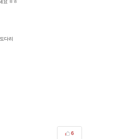
세요 ㅎㅎ
 도다리
6