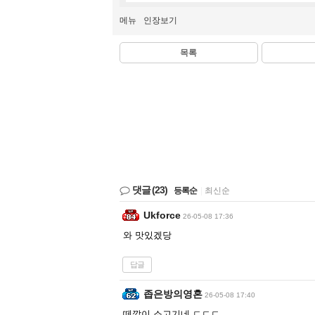
메뉴
인장보기
목록
댓글
(23)
등록순
|
최신순
Ukforce
26-05-08 17:36
와 맛있겠당
답글
좁은방의영혼
26-05-08 17:40
떼깔이 소고기네 ㄷㄷㄷ