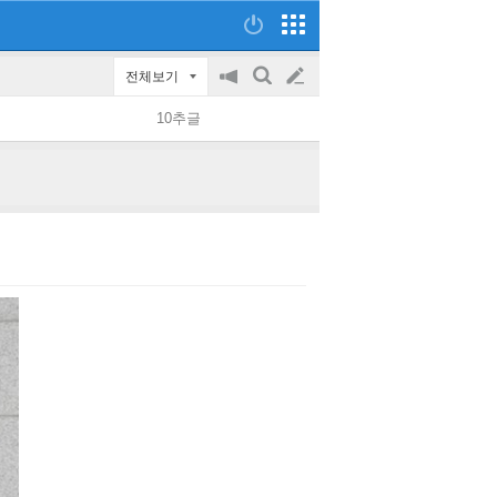
전체보기
공
검
글
지
색
10추글
on/off
쓰
기