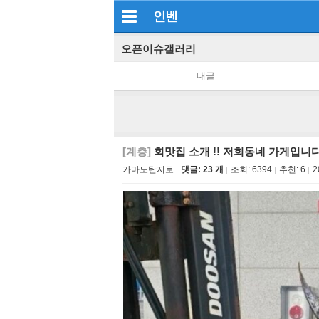
인벤
오픈이슈갤러리
내글
[계층]
회맛집 소개 !! 저희동네 가게입니
가마도탄지로
댓글: 23 개
조회:
6394
추천:
6
2