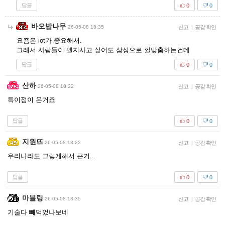
답글
0
0
바오밥나무
26-05-08 18:35
신고
|
공감 확인
요즘은 iot가 중요해서.
그래서 사람들이 엘지사고 싶어도 삼성으로 깔맞춤하는건데
답글
0
0
산하
26-05-08 18:22
신고
|
공감 확인
특이점이 온거죠
답글
0
0
지원뜨
26-05-08 18:23
신고
|
공감 확인
우리나라도 그렇게해서 큰거..
답글
0
0
마블링
26-05-08 18:35
신고
|
공감 확인
기술다 빼먹었나보네