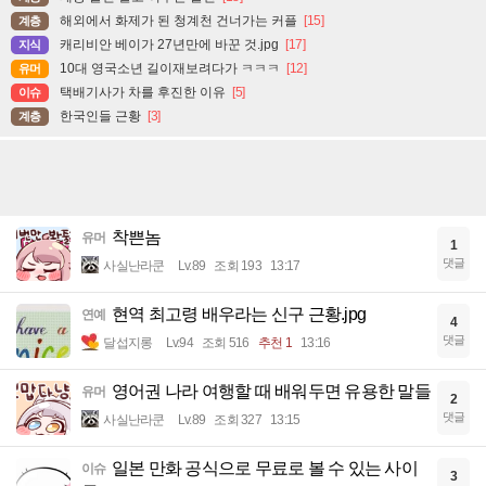
해외에서 화제가 된 청계천 건너가는 커플
[15]
계층
캐리비안 베이가 27년만에 바꾼 것.jpg
[17]
지식
10대 영국소년 길이재보려다가 ㅋㅋㅋ
[12]
유머
택배기사가 차를 후진한 이유
[5]
이슈
한국인들 근황
[3]
계층
착쁜놈
유머
1
댓글
사실난라쿤
Lv.89
조회 193
13:17
현역 최고령 배우라는 신구 근황.jpg
연예
4
댓글
달섭지롱
Lv.94
조회 516
추천 1
13:16
영어권 나라 여행할 때 배워두면 유용한 말들
유머
2
댓글
사실난라쿤
Lv.89
조회 327
13:15
일본 만화 공식으로 무료로 볼 수 있는 사이
이슈
3