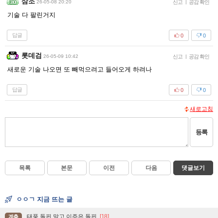
삼조
26-05-08 20:20
신고
|
공감 확인
기술 다 팔린거지
답글
0
0
롯데검
26-05-09 10:42
신고
|
공감 확인
새로운 기술 나오면 또 빼먹으려고 들어오게 하려나
답글
0
0
새로고침
등록
목록
본문
이전
다음
댓글보기
ㅇㅇㄱ 지금 뜨는 글
태풍 돌핀 말고 이주은 돌핀
[18]
계층