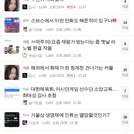
4
댓글
입사
Lv.94
조회 1674
추천 4
11:47
스브스에서 이런 만화도 해준적이 있구나
유머
14
댓글
슬기로움
Lv.92
조회 1399
11:46
ㅆ덕주의) 요즘 재평가 받는다는 좀 옛날 라
계층
8
노벨 완결 작품
댓글
큐땁이알
Lv.88
조회 2008
11:45
해외에서 화제가 된 청계천 건너가는 커플
계층
15
댓글
입사
Lv.94
조회 3503
추천 1
11:43
대한체육회, 아시안게임 선수단 소양교육…
이슈
7
최태성 강사 초청
댓글
슬기로움
Lv.92
조회 1005
11:40
거울상 생명체에 인류는 멸망할것인가?
지식
18
댓글
마검귀
Lv.83
조회 2109
11:39