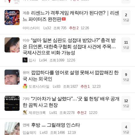
리센느가 격투게임 캐릭터가 된다면?｜리센
계층
2
느 파이터즈 완전판
댓글
아이스티이
Lv.32
조회 705
추천 2
12:26
“설마 일본 심판도 성접대 받았나?” 충격 받
이슈
11
은 日언론, 대한축구협회 성접대 사건에 주목…
댓글
국제사건으로 비화 가능성
입사
Lv.94
조회 1099
12:26
깝깝하다를 영어로 설명 못해서 깝깝해진 한
유머
9
국 사는 외국인
댓글
도로시스타일
Lv.83
조회 1827
추천 1
12:23
“기아차가 날 살렸다”…‘굿 윌 헌팅’ 배우 공개
기타
12
한 끔찍 사고 현장
댓글
제르만크록
Lv.81
조회 2278
추천 2
12:20
후방 ㅡ 그릴래영 인스타
연예
4
댓글
입술돼지
Lv.43
조회 1496
12:19