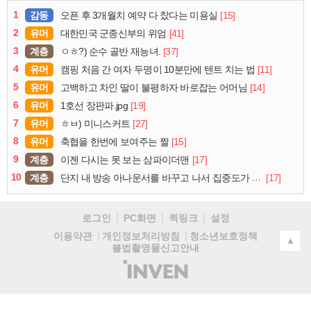
1
감동
[15]
오픈 후 3개월치 예약 다 찼다는 미용실
2
유머
[41]
대한민국 군종신부의 위엄
3
계층
[37]
ㅇㅎ?) 순수 골반 재능녀.
4
유머
[11]
캠핑 처음 간 여자 두명이 10분만에 텐트 치는 법
5
유머
[14]
고백하고 차인 딸이 불평하자 바로잡는 어머님
6
유머
[19]
1호선 장판파.jpg
7
유머
[27]
ㅎㅂ) 미니스커트
8
유머
[15]
축협을 한번에 보여주는 짤
9
계층
[17]
이젠 다시는 못 보는 삼파이더맨
10
계층
[17]
단지 내 방송 아나운서를 바꾸고 나서 집중도가 확 올라갔다는 한 아파트의 안내방송
로그인
PC화면
퀵링크
설정
청소년보호정책
이용약관
개인정보처리방침
▲
불법촬영물신고안내
(주)
인
벤