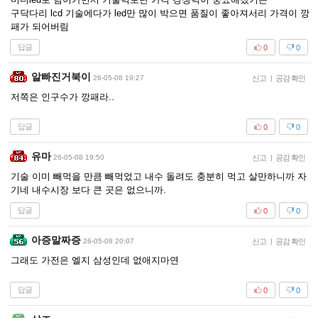
구닥다리 lcd 기술에다가 led만 많이 박으면 품질이 좋아져서리 가격이 깡
패가 되어버림
답글
0
0
알빠진거북이
26-05-08 19:27
신고
|
공감 확인
저쪽은 인구수가 깡패라..
답글
0
0
유마
26-05-08 19:50
신고
|
공감 확인
기술 이미 빼먹을 만큼 빼먹었고 내수 돌려도 충분히 먹고 살만하니까 자
기네 내수시장 보다 큰 곳은 없으니까.
답글
0
0
아증말짜증
26-05-08 20:07
신고
|
공감 확인
그래도 가전은 엘지 삼성인데 없애지마연
답글
0
0