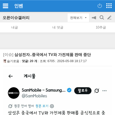
인벤
오픈이슈갤러리
전체보기
공
검
글
지
색
내글
내 댓글
10추글
on/off
쓰
기
[이슈]
삼성전자..중국에서 TV와 가전제품 판매 중단
슬기로움
댓글: 20 개
조회:
6705
2026-05-08 18:17:17