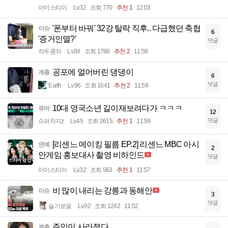
아이스티이
Lv.32
조회 770
추천 1
12:03
'폰부터 바꿔' 32강 탈락 직후.. 다급했던 축협
이슈
6
'증거인멸?'
댓글
작두콩차
Lv.84
조회 1788
추천 2
11:59
공포에 얼어버린 댕댕이
계층
6
댓글
Earth
Lv.96
조회 1641
추천 2
11:59
10대 영국소년 길이재보려다가 ㅋㅋㅋ
유머
12
댓글
슈퍼차지z
Lv.45
조회 2615
추천 1
11:59
[리센느 메이킹 필름 EP.2] 리센느 MBC 아시
연예
2
안게임 홍보대사 촬영 비하인드
댓글
아이스티이
Lv.32
조회 563
추천 1
11:57
비 많이 내리는 강릉과 동해안
이슈
3
댓글
슬기로움
Lv.92
조회 1242
11:52
주인이 사라졌다
계층