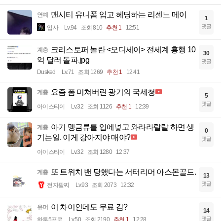
맨시티 유니폼 입고 헤딩하는 리센느 메이
연예
1
댓글
입사
Lv.94
조회 810
추천 1
12:51
크리스토퍼 놀란 <오디세이> 전세계 흥행 10
계층
30
억 달러 돌파.jpg
댓글
Dusked
Lv.71
조회 1269
추천 1
12:41
요즘 폼 미쳐버린 광기의 국세청
계층
5
댓글
아이스티이
Lv.32
조회 1126
추천 1
12:39
아기 맹금류를 입에넣고 와라라랄랄 하면 생
계층
0
기는일. 이게 강아지야 매야?
댓글
아이스티이
Lv.32
조회 1280
12:37
또 트위치 밴 당했다는 서터리머 아스몬골드.
계층
13
댓글
전자팔찌
Lv.93
조회 2073
12:32
이 차이인데도 무료 감?
유머
14
댓글
하루5프로
Lv.50
조회 2190
추천 1
12:28