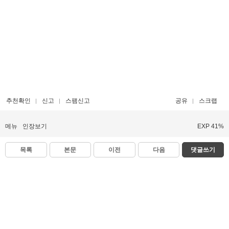
추천확인
신고
스팸신고
공유
스크랩
메뉴
인장보기
EXP 41%
목록
본문
이전
다음
댓글쓰기