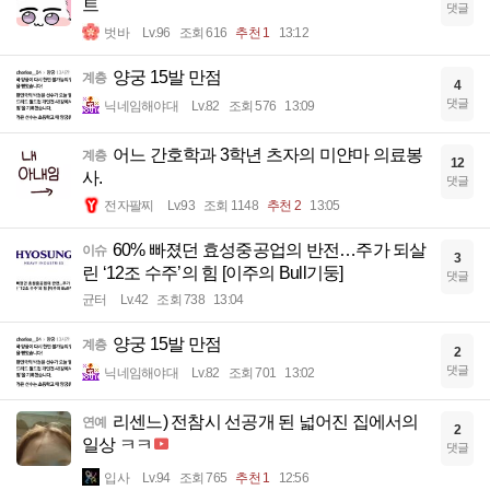
트
댓글
벗바
Lv.96
조회 616
추천 1
13:12
양궁 15발 만점
계층
4
댓글
닉네임해야대
Lv.82
조회 576
13:09
어느 간호학과 3학년 츠자의 미얀마 의료봉
계층
12
사.
댓글
전자팔찌
Lv.93
조회 1148
추천 2
13:05
60% 빠졌던 효성중공업의 반전…주가 되살
이슈
3
린 ‘12조 수주’의 힘 [이주의 Bull기둥]
댓글
균터
Lv.42
조회 738
13:04
양궁 15발 만점
계층
2
댓글
닉네임해야대
Lv.82
조회 701
13:02
리센느) 전참시 선공개 된 넓어진 집에서의
연예
2
일상 ㅋㅋ
댓글
입사
Lv.94
조회 765
추천 1
12:56