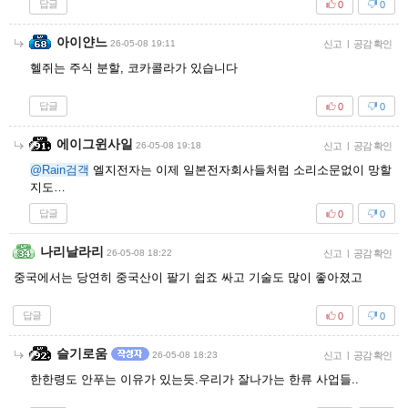
답글
0
0
아이얀느
26-05-08 19:11
신고
|
공감 확인
헬쥐는 주식 분할, 코카콜라가 있습니다
답글
0
0
에이그윈사일
26-05-08 19:18
신고
|
공감 확인
@Rain검객
엘지전자는 이제 일본전자회사들처럼 소리소문없이 망할
지도…
답글
0
0
나리날라리
26-05-08 18:22
신고
|
공감 확인
중국에서는 당연히 중국산이 팔기 쉽죠 싸고 기술도 많이 좋아졌고
답글
0
0
슬기로움
26-05-08 18:23
신고
|
공감 확인
한한령도 안푸는 이유가 있는듯.우리가 잘나가는 한류 사업들..