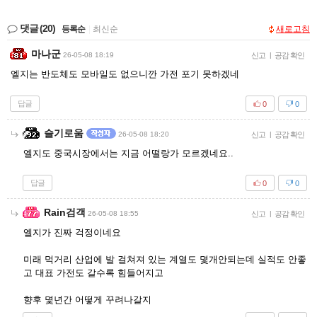
댓글
(20)
등록순
|
최신순
새로고침
마나군
26-05-08 18:19
신고
|
공감 확인
엘지는 반도체도 모바일도 없으니깐 가전 포기 못하겠네
답글
0
0
슬기로움
26-05-08 18:20
신고
|
공감 확인
엘지도 중국시장에서는 지금 어떨랑가 모르겠네요..
답글
0
0
Rain검객
26-05-08 18:55
신고
|
공감 확인
엘지가 진짜 걱정이네요
미래 먹거리 산업에 발 걸쳐져 있는 계열도 몇개안되는데 실적도 안좋
고 대표 가전도 갈수록 힘들어지고
향후 몇년간 어떻게 꾸려나갈지