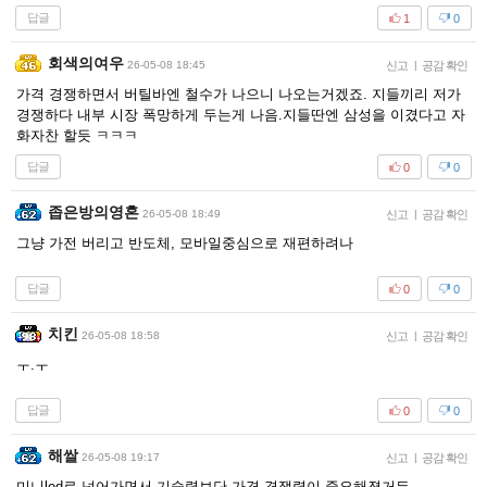
답글
1
0
회색의여우
26-05-08 18:45
신고
|
공감 확인
가격 경쟁하면서 버틸바엔 철수가 나으니 나오는거겠죠. 지들끼리 저가
경쟁하다 내부 시장 폭망하게 두는게 나음.지들딴엔 삼성을 이겼다고 자
화자찬 할듯 ㅋㅋㅋ
답글
0
0
좁은방의영혼
26-05-08 18:49
신고
|
공감 확인
그냥 가전 버리고 반도체, 모바일중심으로 재편하려나
답글
0
0
치킨
26-05-08 18:58
신고
|
공감 확인
ㅜ.ㅜ
답글
0
0
해쌀
26-05-08 19:17
신고
|
공감 확인
미니led로 넘어가면서 기술력보단 가격 경쟁력이 중요해졌거든