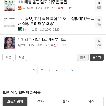
태풍 돌핀 말고 이주은 돌핀
계층
18
댓글
달섭지롱
Lv.94
조회 3765
추천 6
11:36
[속보] 고개 숙인 축협 "현재는 '성접대' 없어…
이슈
18
큰 실망 드려 매우 죄송"
댓글
Earth
Lv.96
조회 1509
11:36
입추 지났다고 바람부네요
기타
12
댓글
Type98
Lv.52
조회 1722
추천 1
11:33
최근
다음
검색
글쓰기
1
2
3
4
5
오픈 이슈 갤러리 화제글
오늘의 화제
주간
월간
이슈