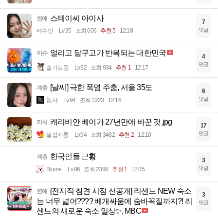
스테이씨 아이사
연예
7
댓글
배수민
Lv.35
조회 606
추천 5
12:18
얼리고 달구고가 반복되는 대한민국
이슈
4
댓글
슬기로움
Lv.92
조회 934
추천 1
12:17
[날씨] 극한 폭염 주춤, 서울 35도
계층
6
댓글
입사
Lv.94
조회 1223
12:16
캐리비안 베이가 27년만에 바꾼 것.jpg
지식
17
댓글
달섭지롱
Lv.94
조회 3482
추천 2
12:10
한국인들 근황
계층
3
댓글
Blume
Lv.86
조회 2396
추천 1
12:05
[전지적 참견 시점 선공개] 리센느 NEW 숙소
연예
3
는 너무 넓어???? 베개싸움에 숨바꼭질까지?! 리
댓글
센느의 새로운 숙소 일상✨, MBC