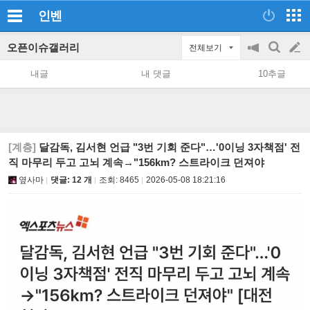
인벤
오픈이슈갤러리
전체보기
공
검
글
지
색
내글
내 댓글
10추글
on/off
쓰
기
[계층]
달감독, 김서현 언급 "3번 기회 준다"…'0이닝 3자책점' 전
직 마무리 두고 고뇌 계속→"156km? 스트라이크 던져야
옆사마
댓글: 12 개
조회:
8465
2026-05-08 18:21:16