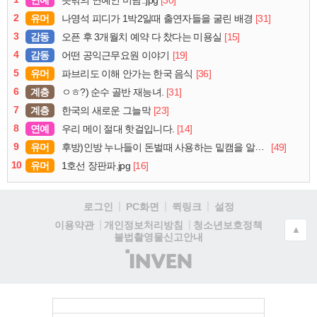
연예
[30]
뜻밖의 연예인 미담..jpg
2
유머
[31]
나영석 피디가 1박2일때 출연자들을 굴린 배경
3
감동
[15]
오픈 후 3개월치 예약 다 찼다는 미용실
4
감동
[19]
어떤 공익근무요원 이야기
5
유머
[36]
파브리도 이해 안가는 한국 음식
6
계층
[31]
ㅇㅎ?) 순수 골반 재능녀.
7
계층
[23]
한국의 새로운 그늘막
8
연예
[14]
우리 메이 절대 핫걸입니다.
9
유머
[49]
후방)인방 누나들이 돈벌때 사용하는 밑캠을 알아보자
10
유머
[16]
1호선 장판파.jpg
로그인
PC화면
퀵링크
설정
청소년보호정책
이용약관
개인정보처리방침
▲
불법촬영물신고안내
(주)
인
벤