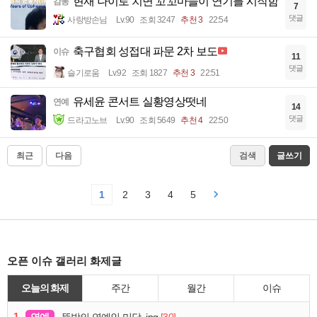
현재 나이로 치면 꼬꼬마들이 연기를 시작함
감동
7
댓글
사랑방손님
Lv.90
조회 3247
추천 3
22:54
축구협회 성접대 파문 2차 보도
이슈
11
댓글
슬기로움
Lv.92
조회 1827
추천 3
22:51
유세윤 콘서트 실황영상떳네
연예
14
댓글
드라고노브
Lv.90
조회 5649
추천 4
22:50
최근
다음
검색
글쓰기
1
2
3
4
5
오픈 이슈 갤러리 화제글
오늘의 화제
주간
월간
이슈
1