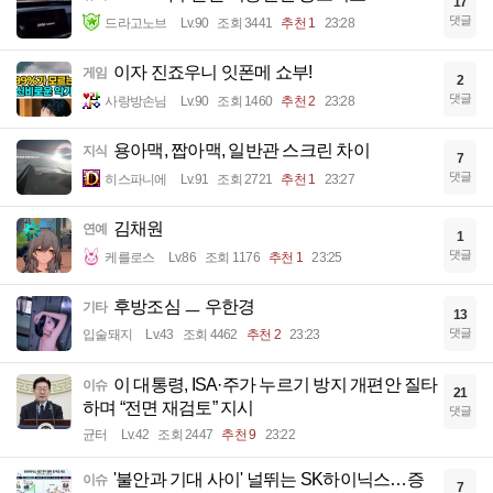
17
댓글
드라고노브
Lv.90
조회 3441
추천 1
23:28
이자 진죠우니 잇폰메 쇼부!
게임
2
댓글
사랑방손님
Lv.90
조회 1460
추천 2
23:28
용아맥, 짭아맥, 일반관 스크린 차이
지식
7
댓글
히스파니에
Lv.91
조회 2721
추천 1
23:27
김채원
연예
1
댓글
케를로스
Lv.86
조회 1176
추천 1
23:25
후방조심 ㅡ 우한경
기타
13
댓글
입술돼지
Lv.43
조회 4462
추천 2
23:23
이 대통령, ISA·주가 누르기 방지 개편안 질타
이슈
21
하며 “전면 재검토” 지시
댓글
균터
Lv.42
조회 2447
추천 9
23:22
'불안과 기대 사이' 널뛰는 SK하이닉스…증
이슈
7