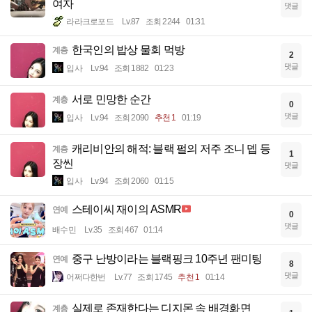
여자
댓글
라라크로포드
Lv.87
조회 2244
01:31
한국인의 밥상 물회 먹방
계층
2
댓글
입사
Lv.94
조회 1882
01:23
서로 민망한 순간
계층
0
댓글
입사
Lv.94
조회 2090
추천 1
01:19
캐리비안의 해적: 블랙 펄의 저주 조니 뎁 등
계층
1
장씬
댓글
입사
Lv.94
조회 2060
01:15
스테이씨 재이의 ASMR
연예
0
댓글
배수민
Lv.35
조회 467
01:14
중구 난방이라는 블랙핑크 10주년 팬미팅
연예
8
댓글
어쩌다한번
Lv.77
조회 1745
추천 1
01:14
실제로 존재한다는 디지몬 속 배경화면
계층