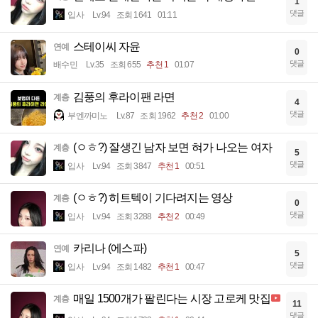
1
댓글
입사
Lv.94
조회 1641
01:11
스테이씨 자윤
연예
0
댓글
배수민
Lv.35
조회 655
추천 1
01:07
김풍의 후라이팬 라면
계층
4
댓글
부엔까미노
Lv.87
조회 1962
추천 2
01:00
(ㅇㅎ?) 잘생긴 남자 보면 혀가 나오는 여자
계층
5
댓글
입사
Lv.94
조회 3847
추천 1
00:51
(ㅇㅎ?) 히트텍이 기다려지는 영상
계층
0
댓글
입사
Lv.94
조회 3288
추천 2
00:49
카리나 (에스파)
연예
5
댓글
입사
Lv.94
조회 1482
추천 1
00:47
매일 1500개가 팔린다는 시장 고로케 맛집
계층
11
댓글