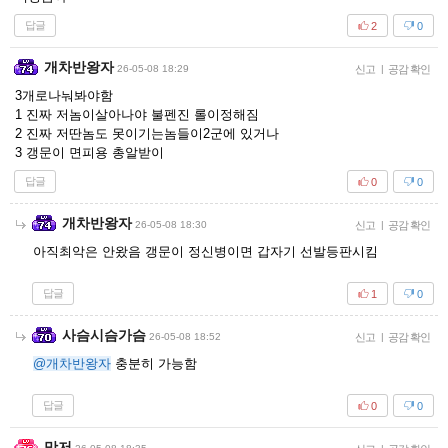
답글
2
0
개차반왕자
26-05-08 18:29
신고
|
공감 확인
3개로나눠봐야함
1 진짜 저놈이살아나야 불펜진 롤이정해짐
2 진짜 저딴놈도 못이기는놈들이2군에 있거나
3 갱문이 면피용 총알받이
답글
0
0
개차반왕자
26-05-08 18:30
신고
|
공감 확인
아직최악은 안왔음 갱문이 정신병이면 갑자기 선발등판시킴
답글
1
0
사슴시슴가슴
26-05-08 18:52
신고
|
공감 확인
@개차반왕자
충분히 가능함
답글
0
0
맛저