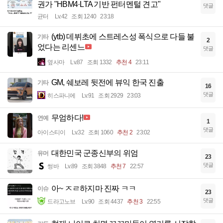
권가 "HBM4·LTA 기반 펀터멘털 견고"
댓글
균터
Lv.42
조회 1240
23:18
(ytb) 데뷔초에 스트레스성 폭식으로 다들 불
기타
2
었다는 리센느
댓글
옆사마
Lv.87
조회 1332
추천 4
23:11
GM, 쉐보레 뒷전에 뷰익 한국 진출
기타
16
댓글
히스파니에
Lv.91
조회 2929
23:03
무엄하다!
연예
1
댓글
아이스티이
Lv.32
조회 1060
추천 2
23:02
대한민국 군종신부의 위엄
유머
23
댓글
썽바
Lv.89
조회 3848
추천 7
22:57
아~ ㅈㄹ하지마 진짜 ㅋㅋ
이슈
23
댓글
드라고노브
Lv.90
조회 4437
추천 3
22:55