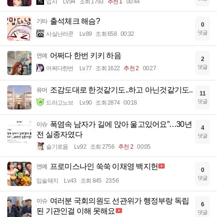
입사
Lv.94
조회 1793
추천 1
00:44
출석체크 해슴?
기타
0
댓글
사실난라쿤
Lv.89
조회 658
00:32
어쩌다 한번 키키 하음
연예
2
댓글
어쩌다한번
Lv.77
조회 1622
추천 2
00:27
조감도대로 한것같기도..하고 아닌것같기도..
유머
11
댓글
드라고노브
Lv.90
조회 2874
00:18
폭염속 남자가 길에 앉아 울고있어요”…30년
이슈
4
전 실종자였다
댓글
슬기로움
Lv.92
조회 2756
추천 2
00:05
프로미스나인 쑥쑥 이채영 백지헌
연예
0
댓글
입술돼지
Lv.43
조회 845
23:56
여러분 국회의원도 선관위가 행정부랑 독립
이슈
6
된 기관인걸 이해 못해요
댓글