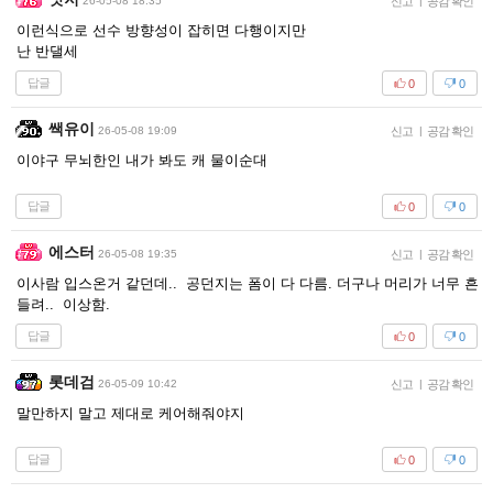
26-05-08 18:35
신고
|
공감 확인
이런식으로 선수 방향성이 잡히면 다행이지만
난 반댈세
답글
0
0
쌕유이
26-05-08 19:09
신고
|
공감 확인
이야구 무뇌한인 내가 봐도 캐 물이순대
답글
0
0
에스터
26-05-08 19:35
신고
|
공감 확인
이사람 입스온거 같던데.. 공던지는 폼이 다 다름. 더구나 머리가 너무 흔
들려.. 이상함.
답글
0
0
롯데검
26-05-09 10:42
신고
|
공감 확인
말만하지 말고 제대로 케어해줘야지
답글
0
0