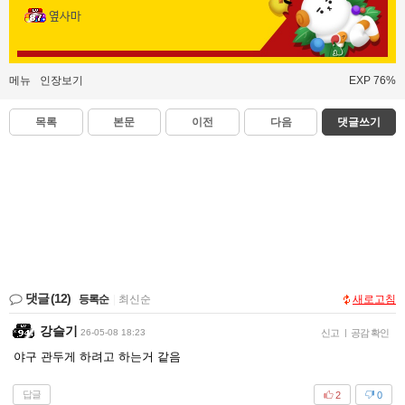
옆사마
메뉴
인장보기
EXP 76%
목록
본문
이전
다음
댓글쓰기
댓글
(12)
등록순
|
최신순
새로고침
강슬기
26-05-08 18:23
신고
|
공감 확인
야구 관두게 하려고 하는거 같음
답글
2
0