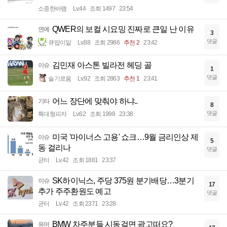
소중한바램
Lv.44
조회 1497
23:54
QWER의 보컬 시요밍 진짜로 큰일 난 이유
연예
3
댓글
큐땁이알
Lv.88
조회 2986
추천 2
23:42
김민재 아스톤 빌라전 헤딩 골
이슈
1
댓글
슬기로움
Lv.92
조회 2863
추천 1
23:41
어느 장단에 맞춰야 하냐..
기타
8
댓글
특대형피자
Lv.62
조회 1998
23:38
미국 '마이너스 고용' 쇼크…9월 금리인상 제
이슈
5
동 걸리나
댓글
균터
Lv.42
조회 1881
23:37
SK하이닉스, 주당 375원 분기배당…3분기
이슈
17
추가 주주환원도 예고
댓글
균터
Lv.42
조회 2371
23:28
BMW 차주분들 시동걸면 광고떠요?
유머