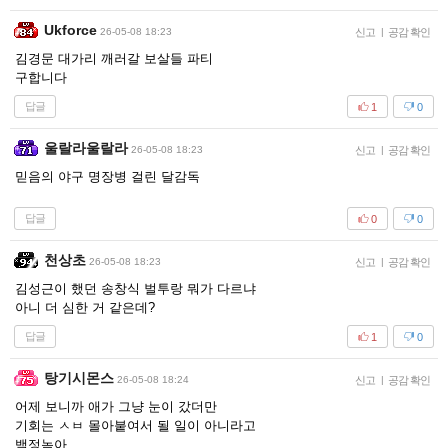
Ukforce
26-05-08 18:23
신고
|
공감 확인
김경문 대가리 깨러갈 보살들 파티
구합니다
답글
1
0
울랄라울랄라
26-05-08 18:23
신고
|
공감 확인
믿음의 야구 명장병 걸린 달감독
답글
0
0
천상초
26-05-08 18:23
신고
|
공감 확인
김성근이 했던 송창식 벌투랑 뭐가 다르냐
아니 더 심한 거 같은데?
답글
1
0
탕기시몬스
26-05-08 18:24
신고
|
공감 확인
어제 보니까 애가 그냥 눈이 갔더만
기회는 ㅅㅂ 몰아붙여서 될 일이 아니라고
백정놈아