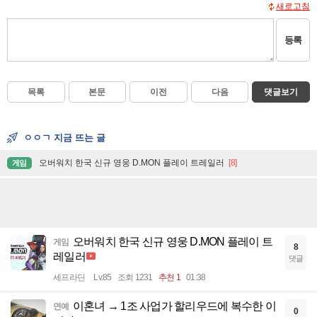
새로고침
등록
목록
본문
이전
다음
댓글보기
ㅇㅇㄱ 지금 뜨는 글
오버워치 한국 신규 영웅 D.MON 플레이 트레일러
[8]
게임
오버워치 한국 신규 영웅 D.MON 플레이 트
게임
8
레일러
댓글
세프라딘
Lv.85
조회 1231
추천 1
01:38
이혼녀 → 1조 사업가 할리우드에 복수한 이
연예
0