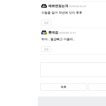
예쁘면짖는개
26-05-08 22:16
이럴줄 알거 작년에 삿지 후후
답글
롯데검
26-05-09 12:47
하아...월급빼고 다올라..
답글
목록