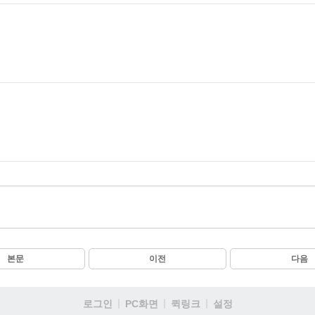
본문
이전
다음
로그인
PC화면
퀵링크
설정