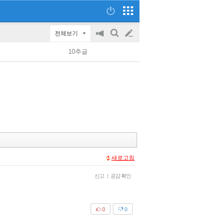
전체보기
공
검
글
지
색
10추글
on/off
쓰
기
새로고침
신고
|
공감 확인
0
0