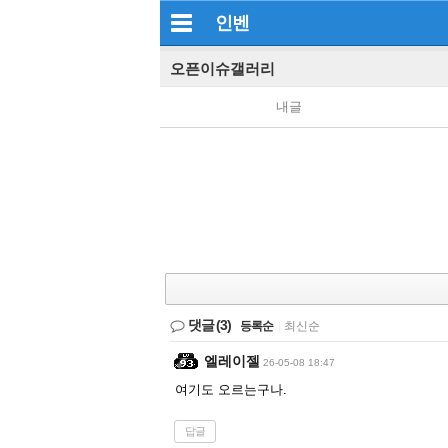
인벤
오픈이슈갤러리
내글
댓글
(3)
등록순
|
최신순
엘레이젤
26-05-08 18:47
여기도 오르는구나.
답글