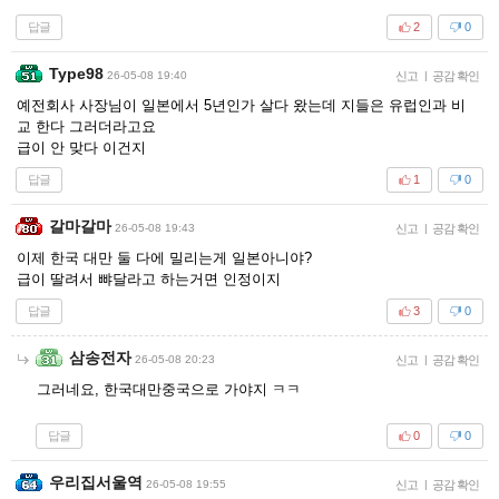
답글
2
0
Type98
26-05-08 19:40
신고
|
공감 확인
예전회사 사장님이 일본에서 5년인가 살다 왔는데 지들은 유럽인과 비
교 한다 그러더라고요
급이 안 맞다 이건지
답글
1
0
갈마갈마
26-05-08 19:43
신고
|
공감 확인
이제 한국 대만 둘 다에 밀리는게 일본아니야?
급이 딸려서 뺘달라고 하는거면 인정이지
답글
3
0
삼송전자
26-05-08 20:23
신고
|
공감 확인
그러네요, 한국대만중국으로 가야지 ㅋㅋ
답글
0
0
우리집서울역
26-05-08 19:55
신고
|
공감 확인