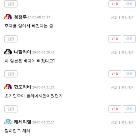
답글
0
0
청청루
26-05-08 20:37
신고
|
공감 확인
주제를 알아서 빠진다는 줄
답글
0
0
나탈리아
26-05-08 20:43
신고
|
공감 확인
아 일본은 바다에 빠졌다고?
답글
0
0
깐도리바
26-05-08 21:21
신고
|
공감 확인
초기민족이 폴리네시안이었던가
답글
0
0
레세티엘
26-05-08 22:25
신고
|
공감 확인
탈아입구 해라