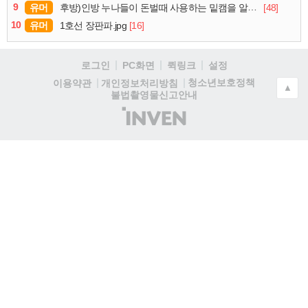
9
유머
[48]
후방)인방 누나들이 돈벌때 사용하는 밑캠을 알아보자
10
유머
[16]
1호선 장판파.jpg
로그인
PC화면
퀵링크
설정
청소년보호정책
이용약관
개인정보처리방침
▲
불법촬영물신고안내
(주)
인
벤