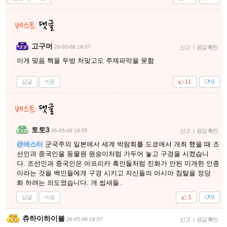
고구머
26-05-08 19:07
신고
|
공감 확인
이게 맞음 핵을 두방 처맞고도 주제파악을 못함
답글
이동
11
0
토토3
26-05-08 19:55
신고
|
공감 확인
@에스터
군국주의 일본에서 세계 박람회를 도쿄에서 개최 했을 때 조
선인과 중국인을 동물원 원숭이처럼 가두어 놓고 구경을 시켰습니
다. 조선인과 중국인은 아프리카 흑인들처럼 진화가 안된 미개한 인종
이라는 것을 백인들에게 구경 시키고 자신들의 아시아 침탈을 정당
화 하려는 의도였습니다. 개 씹새들..
답글
이동
3
0
츄하이하이볼
26-05-08 18:57
신고
|
공감 확인