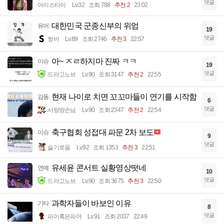
댓글
아이스티이
Lv.32
조회 788
추천 2
23:02
대한민국 군종신부의 위엄
유머
19
댓글
썽바
Lv.89
조회 2746
추천 3
22:57
아~ ㅈㄹ하지마 진짜 ㅋㅋ
이슈
19
댓글
드라고노브
Lv.90
조회 3147
추천 2
22:55
현재 나이로 치면 꼬꼬마들이 연기를 시작함
감동
6
댓글
사랑방손님
Lv.90
조회 2347
추천 2
22:54
축구협회 성접대 파문 2차 보도
이슈
9
댓글
슬기로움
Lv.92
조회 1353
추천 3
22:51
유세윤 콘서트 실황영상떳네
연예
10
댓글
드라고노브
Lv.90
조회 3675
추천 3
22:50
과학자들이 바보인 이유
기타
8
댓글
파이혹은파어
Lv.91
조회 2037
22:49