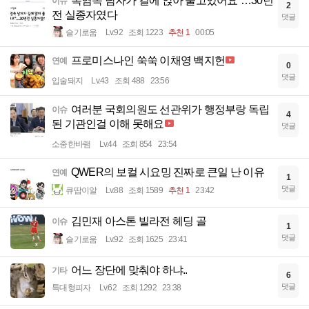
폭염속 남자가 길에 앉아 울고있어요”…30년
이슈
2
전 실종자였다
댓글
슬기로움
Lv.92
조회 1223
추천 1
00:05
프로미스나인 쑥쑥 이채영 백지헌
연예
0
댓글
입술돼지
Lv.43
조회 488
23:56
여러분 국회의원도 선관위가 행정부랑 독립
이슈
4
된 기관인걸 이해 못해요
댓글
소중한바램
Lv.44
조회 854
23:54
QWER의 보컬 시요밍 진짜로 큰일 난 이유
연예
1
댓글
큐땁이알
Lv.88
조회 1589
추천 1
23:42
김민재 아스톤 빌라전 헤딩 골
이슈
1
댓글
슬기로움
Lv.92
조회 1625
23:41
어느 장단에 맞춰야 하냐..
기타
6
댓글
특대형피자
Lv.62
조회 1292
23:38