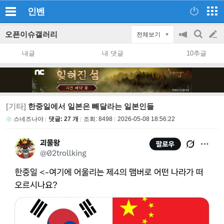
인벤
오픈이슈갤러리
전체보기
공
검
글
지
색
내글
내 댓글
10추글
on/off
쓰
기
[기타]
한중일에서 일본은 빼달라는 일본인들
스네즈나야
댓글: 27 개
조회:
8498
2026-05-08 18:56:22