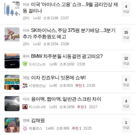
미국 '마이너스 고용' 쇼크…9월 금리인상 제
이슈
4
동 걸리나
댓글
균터
Lv.42
조회 1189
23:37
SK하이닉스, 주당 375원 분기배당…3분기
이슈
15
추가 주주환원도 예고
댓글
균터
Lv.42
조회 1554
23:28
BMW 차주분들 시동걸면 광고떠요?
유머
12
댓글
드라고노브
Lv.90
조회 1892
23:28
이자 진죠우니 잇폰메 쇼부!
게임
0
댓글
사랑방손님
Lv.90
조회 929
추천 1
23:28
용아맥, 짭아맥, 일반관 스크린 차이
지식
4
댓글
히스파니에
Lv.91
조회 1658
추천 1
23:27
김채원
연예
1
댓글
케를로스
Lv.86
조회 809
추천 1
23:25