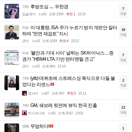
후방조심 ㅡ 우한경
기타
7
댓글
입술돼지
Lv.43
조회 2350
추천 1
23:23
이 대통령, ISA·주가 누르기 방지 개편안 질타
이슈
19
하며 “전면 재검토” 지시
댓글
균터
Lv.42
조회 1583
추천 4
23:22
'불안과 기대 사이' 널뛰는 SK하이닉스…증
이슈
7
권가 "HBM4·LTA 기반 펀터멘털 견고"
댓글
균터
Lv.42
조회 880
23:18
(ytb) 데뷔초에 스트레스성 폭식으로 다들 불
기타
2
었다는 리센느
댓글
옆사마
Lv.87
조회 947
추천 3
23:11
GM, 쉐보레 뒷전에 뷰익 한국 진출
기타
13
댓글
히스파니에
Lv.91
조회 2042
23:03
무엄하다!
연예
1