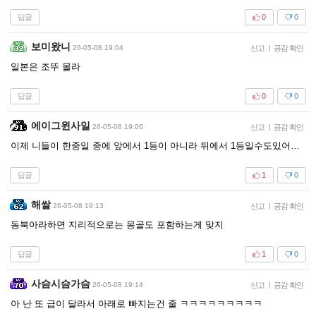
답글
0
0
보미왔니
26-05-08 19:04
신고
|
공감 확인
일본은 조뚜 몰라
답글
0
0
에이그윈사일
26-05-08 19:06
신고
|
공감 확인
이제 니들이 한중일 중에 앞에서 1등이 아니라 뒤에서 1등일수도있어…
답글
1
0
해쌀
26-05-08 19:13
신고
|
공감 확인
동북아라하면 지리적으로는 몽골도 포함하는게 맞지
답글
1
0
사슴시슴가슴
26-05-08 19:14
신고
|
공감 확인
아 난 또 급이 달라서 아래로 빠지는건 줄 ㅋㅋㅋㅋㅋㅋㅋㅋㅋ