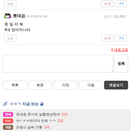
답글
0
0
롯데검
26-05-09 12:49
신고
|
공감 확인
중 일 러 북
4대 양아치나라
답글
0
0
새로고침
등록
목록
본문
이전
다음
댓글보기
ㅇㅇㄱ 지금 뜨는 글
유세윤 콘서트 실황영상떳네
[10]
연예
아~ ㅈㄹ하지마 진짜 ㅋㅋ
[19]
이슈
프랑스 날씨 근황
[14]
계층