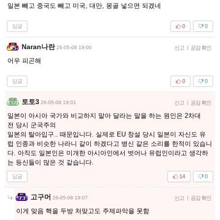
일본 빼고 중국도 빼고 미국, 대만, 몽골 넣으면 되겠네
답글
0
0
Naran나란
26-05-08 19:00
신고
|
공감 확인
어우 피곤해
답글
0
0
토토3
26-05-08 19:01
신고
|
공감 확인
일본이 아시아 국가와 비교하지 말아 달라는 말을 하는 원인은 2차대
전 당시 군국주의
일본의 탈아입구.. 때문입니다. 실제로 EU 창설 당시 일본이 자신도 유
럽 인종과 비슷한 나라니 같이 하겠다고 병신 같은 소리를 한적이 있습니
다. 아직도 일본인은 미개한 아시아인에서 벗어나 유럽인이라고 생각하
는 등신들이 많은 것 같습니다.
답글
14
0
고구머
26-05-08 19:07
신고
|
공감 확인
이게 맞음 핵을 두방 처맞고도 주제파악을 못함