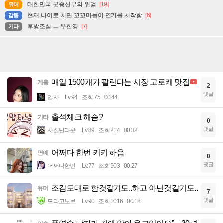
대한민국 군종신부의 위엄
[19]
유머
현재 나이로 치면 꼬꼬마들이 연기를 시작함
[6]
감동
후방조심 ㅡ 우한경
[7]
기타
매일 1500개가 팔린다는 시장 고로케 맛집
계층
2
댓글
입사
Lv.94
조회 75
00:44
출석체크 해슴?
기타
0
댓글
사실난라쿤
Lv.89
조회 214
00:32
어쩌다 한번 키키 하음
연예
0
댓글
어쩌다한번
Lv.77
조회 503
00:27
조감도대로 한것같기도..하고 아닌것같기도..
유머
7
댓글
드라고노브
Lv.90
조회 1016
00:18