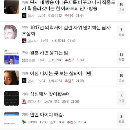
단지 내 방송 아나운서를 바꾸고 나서 집중도
계층
16
가 확 올라갔다는 한 아파트의 안내방송
댓글
입사
Lv.94
조회 6212
추천 6
21:44
1847년 의학서에 실린 자위 많이하는 남자
유머
7
초상화
댓글
옆사마
Lv.87
조회 5214
21:42
결혼 하면 생기는 일
유머
11
댓글
봄봄봉필
Lv.31
조회 3989
추천 2
21:41
이젠 다시는 못 보는 삼파이더맨
계층
16
댓글
입사
Lv.94
조회 4924
추천 3
21:38
심심해서 찾아봤는데
기타
3
댓글
장재시카
Lv.76
조회 1888
21:38
인벤 아이디 해킹.
기타
8
댓글
Kurtas
Lv.88
조회 1884
추천 5
21:34