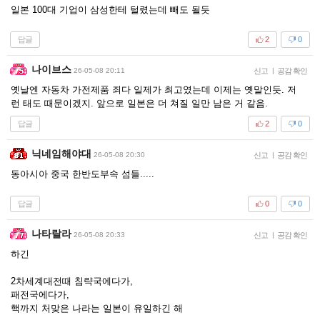
일본 100대 기업이 삼성한테 털렸는데 빼도 될듯
답글
2
0
나이브스
26-05-08 20:11
신고
|
공감 확인
옛날엔 자동차 가전제품 죄다 일제가 최고였는데 이제는 옛말인듯. 저
런 태도 때문이겠지. 앞으로 일본은 더 쳐질 일만 남은 거 같음.
답글
2
0
닉네임해야대
26-05-08 20:30
신고
|
공감 확인
동아시아 중국 한반도부속 섬들.....
답글
0
0
나타랄라
26-05-08 20:33
신고
|
공감 확인
하긴
2차세계대전때 침략국에다가,
패전국에다가,
핵까지 처맞은 나라는 일본이 유일하긴 해