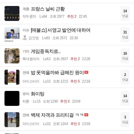
프랑스 날씨 근황
계층
14
댓글
작두콩차
Lv.84
조회 2977
추천 2
22:45
[매불쇼] 서영교 발언에 대하여
이슈
31
댓글
김인영
Lv.83
조회 2572
22:30
게임중독치료..
기타
10
댓글
특대형피자
Lv.62
조회 2937
추천 2
22:28
밥 못먹을까봐 급해진 원이
연예
2
댓글
아이스티이
Lv.32
조회 1215
추천 5
22:18
화이팅
유머
14
댓글
히롣
Lv.15
조회 1290
추천 3
22:08
백제 자객과 프리티걸 ㅋㅋ
연예
3
댓글
아이스티이
Lv.32
조회 1244
추천 3
22:03