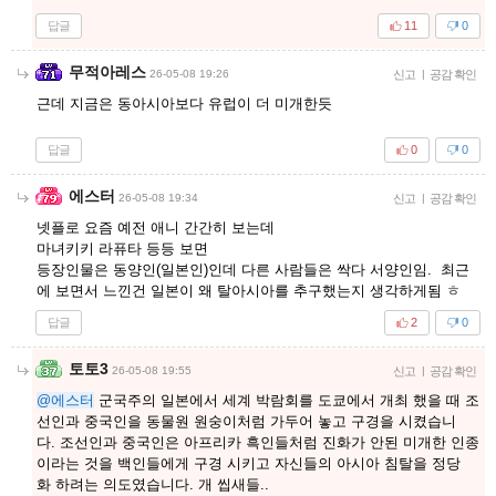
답글
11
0
무적아레스
26-05-08 19:26
신고
|
공감 확인
근데 지금은 동아시아보다 유럽이 더 미개한듯
답글
0
0
에스터
26-05-08 19:34
신고
|
공감 확인
넷플로 요즘 예전 애니 간간히 보는데
마녀키키 라퓨타 등등 보면
등장인물은 동양인(일본인)인데 다른 사람들은 싹다 서양인임. 최근
에 보면서 느낀건 일본이 왜 탈아시아를 추구했는지 생각하게됨 ㅎ
답글
2
0
토토3
26-05-08 19:55
신고
|
공감 확인
@에스터
군국주의 일본에서 세계 박람회를 도쿄에서 개최 했을 때 조
선인과 중국인을 동물원 원숭이처럼 가두어 놓고 구경을 시켰습니
다. 조선인과 중국인은 아프리카 흑인들처럼 진화가 안된 미개한 인종
이라는 것을 백인들에게 구경 시키고 자신들의 아시아 침탈을 정당
화 하려는 의도였습니다. 개 씹새들..