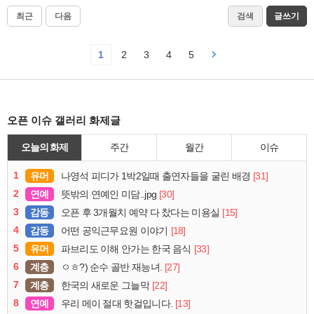
최근
다음
검색
글쓰기
1
2
3
4
5
오픈 이슈 갤러리 화제글
오늘의 화제
주간
월간
이슈
1
유머
[31]
나영석 피디가 1박2일때 출연자들을 굴린 배경
2
연예
[30]
뜻밖의 연예인 미담..jpg
3
감동
[15]
오픈 후 3개월치 예약 다 찼다는 미용실
4
감동
[18]
어떤 공익근무요원 이야기
5
유머
[33]
파브리도 이해 안가는 한국 음식
6
계층
[27]
ㅇㅎ?) 순수 골반 재능녀.
7
계층
[22]
한국의 새로운 그늘막
8
연예
[13]
우리 메이 절대 핫걸입니다.