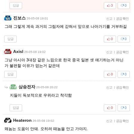
답글
3
0
진보스
26-05-08 19:01
신고
|
공감 확인
그래 그렇게 계속 과거의 그림자에 갇혀서 앞으로 나아가기를 거부하길
답글
0
0
Axisl
26-05-08 19:02
신고
|
공감 확인
그냥 아시아 3대장 같은 느낌으로 한국 중국 일본 셋 얘기하는거 아닌
가 불편할 이유가 없는거 같은데
답글
0
0
삼송전자
26-05-08 20:22
신고
|
공감 확인
지들이 독보적으로 우위라고 착각함
답글
0
0
Heateron
26-05-08 19:02
신고
|
공감 확인
왜놈는 도움이 안돼. 오히려 때놈을 안고 가야지.