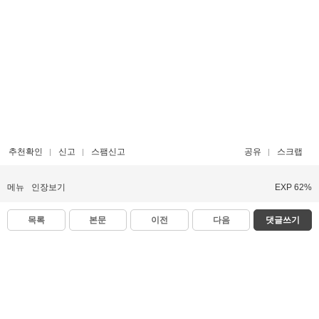
추천확인
신고
스팸신고
공유
스크랩
메뉴
인장보기
EXP 62%
목록
본문
이전
다음
댓글쓰기