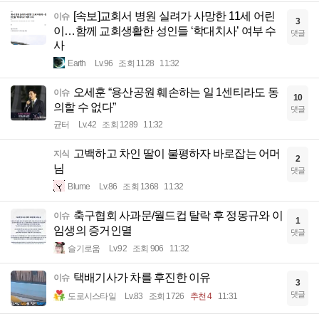
[속보]교회서 병원 실려가 사망한 11세 어린
이슈
3
이…함께 교회생활한 성인들 ‘학대치사’ 여부 수
댓글
사
Earth
Lv.96
조회 1128
11:32
오세훈 “용산공원 훼손하는 일 1센티라도 동
이슈
10
의할 수 없다”
댓글
균터
Lv.42
조회 1289
11:32
고백하고 차인 딸이 불평하자 바로잡는 어머
지식
2
님
댓글
Blume
Lv.86
조회 1368
11:32
축구협회 사과문/월드컵 탈락 후 정몽규와 이
이슈
1
임생의 증거인멸
댓글
슬기로움
Lv.92
조회 906
11:32
택배기사가 차를 후진한 이유
이슈
3
댓글
도로시스타일
Lv.83
조회 1726
추천 4
11:31