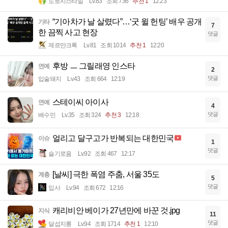
도로시스타일
Lv.83
조회 736
추천 1
12:23
“기아차가 날 살렸다”…‘굿 윌 헌팅’ 배우 공개
기타
7
한 끔찍 사고 현장
댓글
제르만크록
Lv.81
조회 1014
추천 1
12:20
후방 ㅡ 그릴래영 인스타
연예
2
댓글
입술돼지
Lv.43
조회 664
12:19
스테이씨 아이사
연예
4
댓글
배수민
Lv.35
조회 324
추천 3
12:18
얼리고 달구고가 반복되는 대한민국
이슈
1
댓글
슬기로움
Lv.92
조회 467
12:17
[날씨] 극한 폭염 주춤, 서울 35도
계층
5
댓글
입사
Lv.94
조회 672
12:16
캐리비안 베이가 27년만에 바꾼 것.jpg
지식
11
댓글
달섭지롱
Lv.94
조회 1714
추천 1
12:10