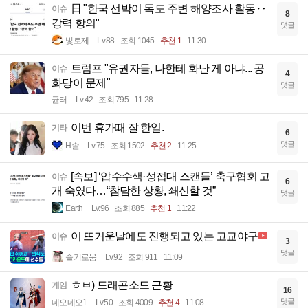
日 "한국 선박이 독도 주변 해양조사 활동‥
이슈
8
강력 항의"
댓글
빛로제
Lv.88
조회 1045
추천 1
11:30
트럼프 "유권자들, 나한테 화난 게 아냐... 공
이슈
4
화당이 문제"
댓글
균터
Lv.42
조회 795
11:28
이번 휴가때 잘 한일.
기타
6
댓글
H솔
Lv.75
조회 1502
추천 2
11:25
[속보] ‘압수수색·성접대 스캔들’ 축구협회 고
이슈
6
개 숙였다…“참담한 상황, 쇄신할 것”
댓글
Earth
Lv.96
조회 885
추천 1
11:22
이 뜨거운날에도 진행되고 있는 고교야구
이슈
3
댓글
슬기로움
Lv.92
조회 911
11:09
ㅎㅂ) 드래곤소드 근황
게임
16
댓글
네오네오1
Lv.50
조회 4009
추천 4
11:08