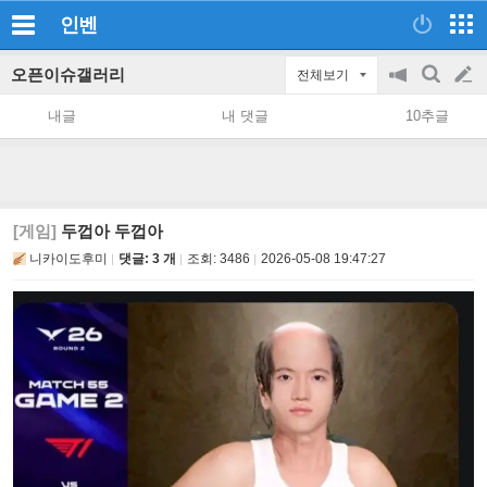
인벤
오픈이슈갤러리
전체보기
공
검
글
지
색
내글
내 댓글
10추글
on/off
쓰
기
[게임]
두껍아 두껍아
니카이도후미
댓글: 3 개
조회:
3486
2026-05-08 19:47:27