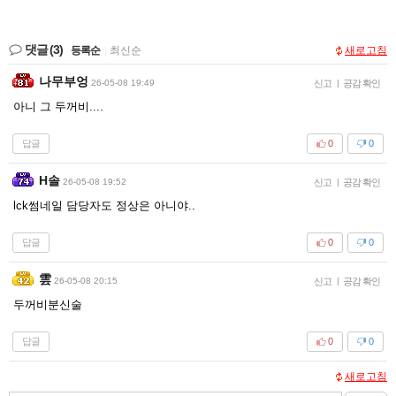
댓글
(3)
등록순
|
최신순
새로고침
나무부엉
26-05-08 19:49
신고
|
공감 확인
아니 그 두꺼비....
답글
0
0
H솔
26-05-08 19:52
신고
|
공감 확인
lck썸네일 담당자도 정상은 아니야..
답글
0
0
雲
26-05-08 20:15
신고
|
공감 확인
두꺼비분신술
답글
0
0
새로고침