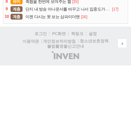
8
유머
[15]
축협을 한번에 보여주는 짤
9
계층
[17]
단지 내 방송 아나운서를 바꾸고 나서 집중도가 확 올라갔다는 한 아파트의 안내방송
10
계층
[16]
이젠 다시는 못 보는 삼파이더맨
로그인
PC화면
퀵링크
설정
청소년보호정책
이용약관
개인정보처리방침
▲
불법촬영물신고안내
(주)
인
벤