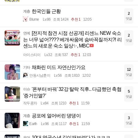
한국인들 근황
계층
2
댓글
Blume
Lv.86
조회 1424
추천 1
12:05
[전지적 참견 시점 선공개] 리센느 NEW 숙소
연예
2
는 너무 넓어???? 베개싸움에 숨바꼭질까지?! 리
댓글
센느의 새로운 숙소 일상✨, MBC
아이스티이
Lv.32
조회 537
추천 1
12:03
채화린 미드 자연산인가요
기타
12
댓글
안동시남훈이
Lv.56
조회 1810
12:02
'폰부터 바꿔' 32강 탈락 직후.. 다급했던 축협
이슈
5
'증거인멸?'
댓글
작두콩차
Lv.84
조회 1210
추천 1
11:59
공포에 얼어버린 댕댕이
계층
3
댓글
Earth
Lv.96
조회 1117
추천 1
11:59
10대 영국소년 길이재보려다가 ㅋㅋㅋ
유머