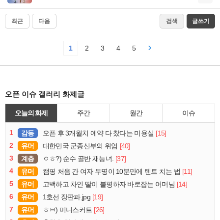
최근
다음
검색
글쓰기
1
2
3
4
5
오픈 이슈 갤러리 화제글
오늘의 화제
주간
월간
이슈
1
감동
[15]
오픈 후 3개월치 예약 다 찼다는 미용실
2
유머
[40]
대한민국 군종신부의 위엄
3
계층
[37]
ㅇㅎ?) 순수 골반 재능녀.
4
유머
[11]
캠핑 처음 간 여자 두명이 10분만에 텐트 치는 법
5
유머
[14]
고백하고 차인 딸이 불평하자 바로잡는 어머님
6
유머
[19]
1호선 장판파.jpg
7
유머
[26]
ㅎㅂ) 미니스커트