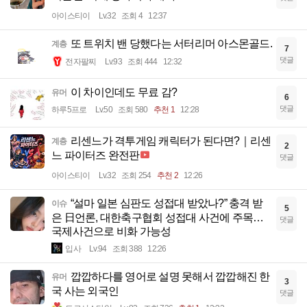
아이스티이
Lv.32
조회 4
12:37
또 트위치 밴 당했다는 서터리머 아스몬골드.
계층
7
댓글
전자팔찌
Lv.93
조회 444
12:32
이 차이인데도 무료 감?
유머
6
댓글
하루5프로
Lv.50
조회 580
추천 1
12:28
리센느가 격투게임 캐릭터가 된다면?｜리센
계층
2
느 파이터즈 완전판
댓글
아이스티이
Lv.32
조회 254
추천 2
12:26
“설마 일본 심판도 성접대 받았나?” 충격 받
이슈
5
은 日언론, 대한축구협회 성접대 사건에 주목…
댓글
국제사건으로 비화 가능성
입사
Lv.94
조회 388
12:26
깝깝하다를 영어로 설명 못해서 깝깝해진 한
유머
3
국 사는 외국인
댓글