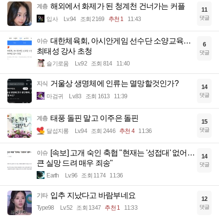
해외에서 화제가 된 청계천 건너가는 커플
계층
11
댓글
입사
Lv.94
조회 2169
추천 1
11:43
대한체육회, 아시안게임 선수단 소양교육…
이슈
6
최태성 강사 초청
댓글
슬기로움
Lv.92
조회 814
11:40
거울상 생명체에 인류는 멸망할것인가?
지식
14
댓글
마검귀
Lv.83
조회 1613
11:39
태풍 돌핀 말고 이주은 돌핀
계층
15
댓글
달섭지롱
Lv.94
조회 2446
추천 4
11:36
[속보] 고개 숙인 축협 "현재는 '성접대' 없어…
이슈
14
큰 실망 드려 매우 죄송"
댓글
Earth
Lv.96
조회 1174
11:36
입추 지났다고 바람부네요
기타
12
댓글
Type98
Lv.52
조회 1347
추천 1
11:33