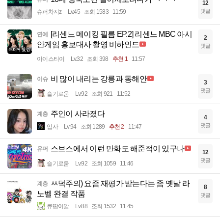
12
댓글
슈퍼차지z
Lv.45
조회 1583
11:59
[리센느 메이킹 필름 EP.2] 리센느 MBC 아시
연예
2
안게임 홍보대사 촬영 비하인드
댓글
아이스티이
Lv.32
조회 398
추천 1
11:57
비 많이 내리는 강릉과 동해안
이슈
3
댓글
슬기로움
Lv.92
조회 921
11:52
주인이 사라졌다
계층
4
댓글
입사
Lv.94
조회 1289
추천 2
11:47
스브스에서 이런 만화도 해준적이 있구나
유머
12
댓글
슬기로움
Lv.92
조회 1059
11:46
ㅆ덕주의) 요즘 재평가 받는다는 좀 옛날 라
계층
8
노벨 완결 작품
댓글
큐땁이알
Lv.88
조회 1532
11:45