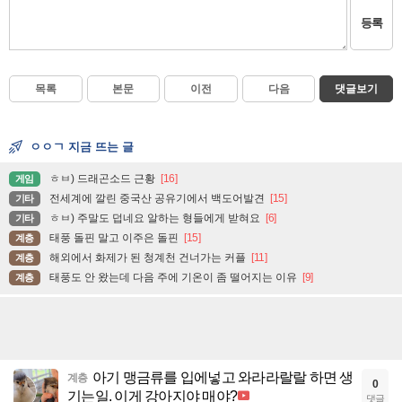
등록
목록
본문
이전
다음
댓글보기
ㅇㅇㄱ 지금 뜨는 글
ㅎㅂ) 드래곤소드 근황
[16]
게임
전세계에 깔린 중국산 공유기에서 백도어발견
[15]
기타
ㅎㅂ) 주말도 덥네요 알하는 형들에게 받혀요
[6]
기타
태풍 돌핀 말고 이주은 돌핀
[15]
계층
해외에서 화제가 된 청계천 건너가는 커플
[11]
계층
태풍도 안 왔는데 다음 주에 기온이 좀 떨어지는 이유
[9]
계층
아기 맹금류를 입에넣고 와라라랄랄 하면 생
계층
0
기는일. 이게 강아지야 매야?
댓글