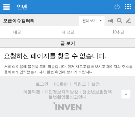
인벤
오픈이슈갤러리
전체보기
공
검
글
지
색
내글
내 댓글
10추글
on/off
쓰
글 보기
기
요청하신 페이지를 찾을 수 없습니다.
서비스 이용에 불편을 드려 죄송합니다. 먼저 새로고침 해보시고 페이지의 주소를
올바르게 입력했는지 다시 한번 확인해 보시기 바랍니다.
로그인
PC화면
퀵링크
설정
청소년보호정책
이용약관
개인정보처리방침
▲
불법촬영물신고안내
(주)
인
벤