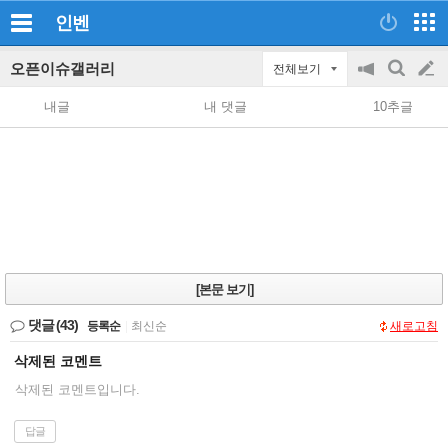
인벤
오픈이슈갤러리
전체보기
공
검
글
지
색
내글
내 댓글
10추글
on/off
쓰
기
[본문 보기]
댓글
(43)
등록순
|
최신순
새로고침
삭제된 코멘트
삭제된 코멘트입니다.
답글