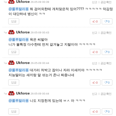
Ukforce
26-05-09 00:39
신고
|
공감 확인
@룰루랄라퐁
뭐 검머외한테 개처맞은적 있어???? ㅋㅋㅋㅋㅋ 악감정
이 대단하네 병신이 ㅋㅋ
답글
0
0
Ukforce
26-05-09 00:43
신고
|
공감 확인
@룰루랄라퐁
욕은 씨발아
니가 불특정 다수한테 먼저 갈겨놓고 지랄이야 ㅋㅋㅋㅋㅋ
답글
0
0
Ukforce
26-05-09 00:44
신고
|
공감 확인
@룰루랄라퐁
대가리 처박고 잠이나 자라 이새끼야 ㅋㅋㅋㅋㅋ
지능딸리는 새끼랑 말 섞는거 존나 짜증나네
답글
0
0
Ukforce
26-05-09 00:44
신고
|
공감 확인
@룰루랄라퐁
니도 지정한게 있는데 ㅂㅅ 아 ㅋㅋㅋ
답글
0
0