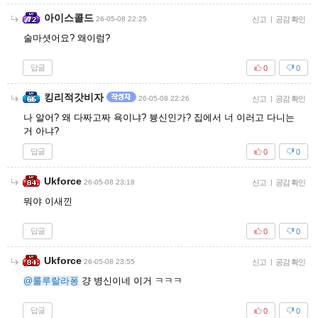
아이스콜드
26-05-08 22:25
신고
|
공감 확인
술마셧어요? 왜이럼?
답글
0
0
킹리적갓비자
26-05-08 22:26
신고
|
공감 확인
나 알어? 왜 다짜고짜 욕이냐? 븅신인가? 집에서 너 이러고 다니는
거 아냐?
답글
0
0
Ukforce
26-05-08 23:18
신고
|
공감 확인
뭐야 이새낀
답글
0
0
Ukforce
26-05-08 23:55
신고
|
공감 확인
@룰루랄라퐁
걍 병신이네 이거 ㅋㅋㅋ
답글
0
0