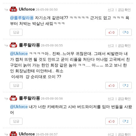
Ukforce
26-05-09 00:50
신고
|
공감 확인
@룰루랄라퐁
자기소개 같은데?? ㅋㅋㅋㅋㅋ 근거도 없고 ㅋㅋㅋ 욕
부터 처박는 박살난 새낔ㅋㅋㅋ
답글
0
0
룰루랄라퐁
26-05-09 00:55
신고
|
공감 확인
@Ukforce
ㅋㅋㅋㅋ아.. 진짜..느어무 귀찮은대. 그래서 씨발련아 내
가 캡처 뜨면 될 것도 안뜨고 굳이 리플을 처단다 머나멈 고국에서 친
구없이 늙어 가는 한인 회장 같은 놈아 ㅋㅋ.... 아ㅡㅡ 쓰고 보니 한
인 회장님한테 미안하네.. 취소
이새꺄 걍 순리대로 으이 ??
답글
0
2
룰루랄라퐁
26-05-09 00:56
신고
|
공감 확인
@Ukforce
내가 너란 키배하려고 시바 버드와이저를 임마 번들을 사왔
어
답글
0
2
Ukforce
26-05-09 00:57
신고
|
공감 확인