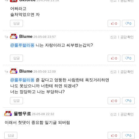
26-05-08 23:18
신고
|
공감 확인
어쩌라고
술처먹었으면 자
답글
0
0
Blume
26-05-08 23:57
신고
|
공감 확인
@룰루랄라퐁
니는 자랑이라고 씨부렸는갑지?
답글
0
0
Blume
26-05-09 12:09
신고
|
공감 확인
@룰루랄라퐁
죧 같다고 엉뚱한 사람한테 욕짓거리하면
나도 못샀으니까 너한테 하면 되겠네?
너는 정당하고 나는 부당하냐?
답글
0
0
물빵무료
26-05-08 22:32
신고
|
공감 확인
이래서 첫댓이 중요함 일기글 되버림
답글
0
0