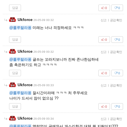
답글
0
0
Ukforce
26-05-09 00:32
신고
|
공감 확인
@룰루랄라퐁
미래는 너나 걱정하세요 ㅋㅋㅋ
답글
0
0
Ukforce
26-05-09 00:32
신고
|
공감 확인
@룰루랄라퐁
글쓰는 꼬라지보니까 진짜 존나한심하네
좀 측은하기도 하고 ㅋㅋㅋㅋ
답글
0
0
Ukforce
26-05-09 00:33
신고
|
공감 확인
@룰루랄라퐁
잘시간이라매 ㅋㅋㅋ 처 주무세요
나이가 드셔서 잠이 없으심 ??
답글
0
0
Ukforce
26-05-09 00:34
신고
|
공감 확인
@룰루랄라퐁
맥락없이 글에와서 개소리한건 대체 뭔 지랄이지???