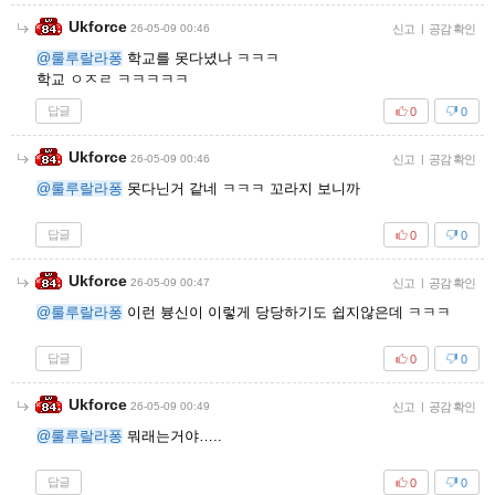
Ukforce
26-05-09 00:46
신고
|
공감 확인
@룰루랄라퐁
학교를 못다녔나 ㅋㅋㅋ
학교 ㅇㅈㄹ ㅋㅋㅋㅋㅋ
답글
0
0
Ukforce
26-05-09 00:46
신고
|
공감 확인
@룰루랄라퐁
못다닌거 같네 ㅋㅋㅋ 꼬라지 보니까
답글
0
0
Ukforce
26-05-09 00:47
신고
|
공감 확인
@룰루랄라퐁
이런 븅신이 이렇게 당당하기도 쉽지않은데 ㅋㅋㅋ
답글
0
0
Ukforce
26-05-09 00:49
신고
|
공감 확인
@룰루랄라퐁
뭐래는거야…..
답글
0
0