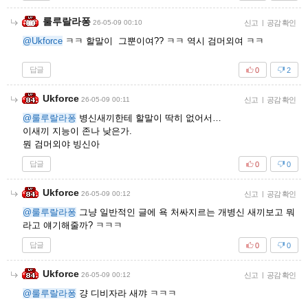
룰루랄라퐁
26-05-09 00:10
신고
|
공감 확인
@Ukforce
ㅋㅋ 할말이 그뿐이여?? ㅋㅋ 역시 검머외여 ㅋㅋ
답글
0
2
Ukforce
26-05-09 00:11
신고
|
공감 확인
@룰루랄라퐁
병신새끼한테 할말이 딱히 없어서…
이새끼 지능이 존나 낮은가.
뭔 검머외야 빙신아
답글
0
0
Ukforce
26-05-09 00:12
신고
|
공감 확인
@룰루랄라퐁
그냥 일반적인 글에 욕 처싸지르는 개병신 새끼보고 뭐
라고 얘기해줄까? ㅋㅋㅋ
답글
0
0
Ukforce
26-05-09 00:12
신고
|
공감 확인
@룰루랄라퐁
걍 디비자라 새꺄 ㅋㅋㅋ