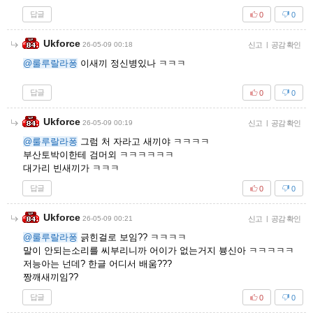
답글
0
0
Ukforce
26-05-09 00:18
신고
|
공감 확인
@룰루랄라퐁
이새끼 정신병있나 ㅋㅋㅋ
답글
0
0
Ukforce
26-05-09 00:19
신고
|
공감 확인
@룰루랄라퐁
그럼 처 자라고 새끼야 ㅋㅋㅋㅋ
부산토박이한테 검머외 ㅋㅋㅋㅋㅋㅋ
대가리 빈새끼가 ㅋㅋㅋ
답글
0
0
Ukforce
26-05-09 00:21
신고
|
공감 확인
@룰루랄라퐁
긁힌걸로 보임?? ㅋㅋㅋㅋ
말이 안되는소리를 씨부리니까 어이가 없는거지 븅신아 ㅋㅋㅋㅋㅋ
저능아는 넌데? 한글 어디서 배움???
짱깨새끼임??
답글
0
0