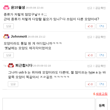
윤10월생
26-05-08 22:44
신고
|
공감 확인
종류가 저렇게 많았구낳ㅎㅎ;;;
근데 종류가 저렇게 다양할 필요가 있나? 다 쓰임이 다른 모양이네?
답글
0
0
Johnmott
26-05-08 23:12
신고
|
공감 확인
모양이라도 통일 된 게 어디입니까ㅋㅋㅋ
옛날에는 모양도 제각각이었어요
답글
0
0
퇴근합시다
26-05-09 02:18
신고
|
공감 확인
그나마 usb b 는 위아래 모양이라도 다른데, 젤 많이쓰는 type a 는 바
깥쪽 모양이 똑같아서 ㅈㄹ같죠 ㅋㅋㅋㅋㅋ
답글
0
0
새로고침
등록