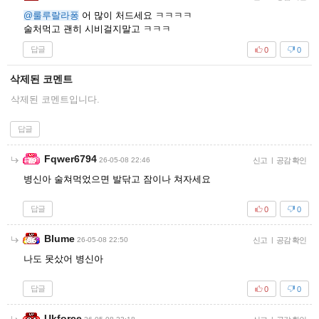
@룰루랄라퐁
어 많이 처드세요 ㅋㅋㅋㅋ
술처먹고 괜히 시비걸지말고 ㅋㅋㅋ
답글
0
0
삭제된 코멘트
삭제된 코멘트입니다.
답글
Fqwer6794
26-05-08 22:46
신고
|
공감 확인
병신아 술쳐먹었으면 발닦고 잠이나 쳐자세요
답글
0
0
Blume
26-05-08 22:50
신고
|
공감 확인
나도 못샀어 병신아
답글
0
0
Ukforce