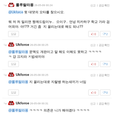
룰루랄라퐁
26-05-09 00:24
신고
|
공감 확인
@Ukforce
윗 대댓의 오타를 찾으시오.
뭐 저 처 밀리면 짱깨드립이누.. 으이구.. 언넝 치카하구 학교 가라 검
머외야. 아!??! 거긴 좀 지 꼴리는대로 해도 되나??
답글
0
2
Ukforce
26-05-09 00:25
신고
|
공감 확인
@룰루랄라퐁
문맥도 개판이고 말 해도 이해도 못하고 ㅋㅋㅋㅋ
ㅋ 걍 끄지라 ㅈ밥새끼야
답글
0
0
Ukforce
26-05-09 00:25
신고
|
공감 확인
@룰루랄라퐁
지 꼴리는대로 지랄병 하는새끼가 너임
답글
0
0
Ukforce
26-05-09 00:31
신고
|
공감 확인
@룰루랄라퐁
ㅋㅋㅋㅋ 의존은 니가 해야겠다 ㅋㅋㅋㅋ