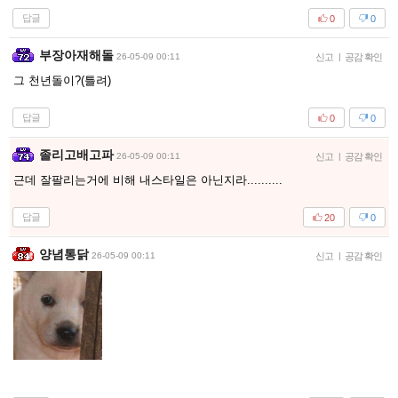
답글
0
0
부장아재해돌
26-05-09 00:11
신고
|
공감 확인
그 천년돌이?(틀려)
답글
0
0
졸리고배고파
26-05-09 00:11
신고
|
공감 확인
근데 잘팔리는거에 비해 내스타일은 아닌지라..........
답글
20
0
양념통닭
26-05-09 00:11
신고
|
공감 확인