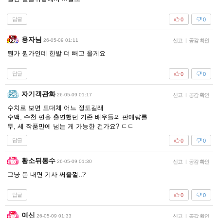
답글
0
0
용자님
26-05-09 01:11
신고
|
공감 확인
뭔가 뭔가인데 한발 더 빼고 올게요
답글
0
0
자기객관화
26-05-09 01:17
신고
|
공감 확인
수치로 보면 도대체 어느 정도길래
수백, 수천 편을 출연했던 기존 배우들의 판매량를
두, 세 작품만에 넘는 게 가능한 건가요? ㄷㄷ
답글
0
0
황소뒤통수
26-05-09 01:30
신고
|
공감 확인
그냥 돈 내면 기사 써줄껄..?
답글
0
0
여신
26-05-09 01:33
신고
|
공감 확인