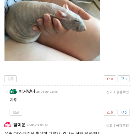
답글
0
0
이거맞다
26-05-09 01:46
신고
|
공감 확인
자쥐
답글
0
0
얄미운
26-05-09 00:16
신고
|
공감 확인
요즘 mz스타일은 확실히 다른가..칸나는 진짜 모르겠네