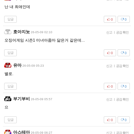
난 내 최애인데
답글
0
0
호아지눗
26-05-09 02:10
신고
|
공감 확인
오징어게임 시즌1 미녀아줌마 닮은거 같은데...
답글
0
0
유마
26-05-09 05:23
신고
|
공감 확인
별로.
답글
0
0
부기부비
26-05-09 05:57
신고
|
공감 확인
으
답글
0
0
아스테아
26-05-09 06:27
신고
|
공감 확인