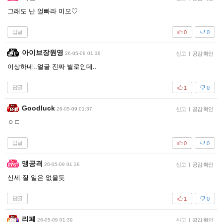
그래도 난 얼빠라 미오♡
답글
0
0
아이브장원영
26-05-09 01:36
신고
|
공감 확인
이상하네..얼굴 진짜 별로인데..
답글
1
0
Goodluck
26-05-09 01:37
신고
|
공감 확인
ㅇㄷ
답글
0
0
맹공격
26-05-09 01:39
신고
|
공감 확인
신세 질 일은 없을듯
답글
1
0
리페
26-05-09 01:39
신고
|
공감 확인