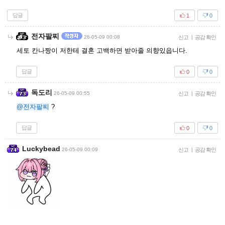
답글
1
0
전자팔찌
26-05-09 00:08
신고
|
공감 확인
세토 칸나짱이 저한테 결혼 고백하면 받아줄 의향있읍니다.
답글
0
0
독도리
26-05-09 00:55
신고
|
공감 확인
@전자팔찌
?
답글
0
0
Luckybead
26-05-09 00:09
신고
|
공감 확인