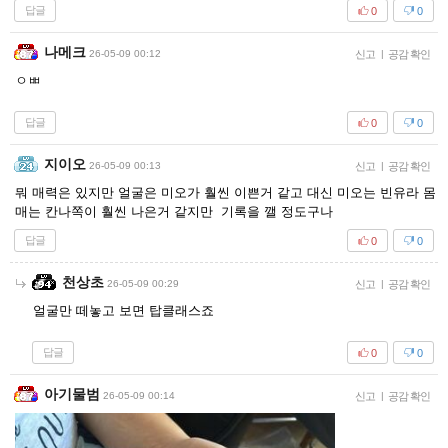
답글
0
0
나메크
26-05-09 00:12
신고
|
공감 확인
ㅇㅃ
답글
0
0
지이오
26-05-09 00:13
신고
|
공감 확인
뭐 매력은 있지만 얼굴은 미오가 훨씬 이쁜거 같고 대신 미오는 빈유라 몸
매는 칸나쪽이 훨씬 나은거 같지만 기록을 깰 정도구나
답글
0
0
천상초
26-05-09 00:29
신고
|
공감 확인
얼굴만 떼놓고 보면 탑클래스죠
답글
0
0
아기물범
26-05-09 00:14
신고
|
공감 확인