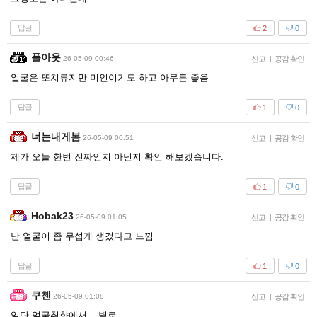
답글
2
0
폴아웃
26-05-09 00:46
신고
|
공감 확인
얼굴은 또치류지만 미인이기도 하고 아무튼 좋음
답글
1
0
너는내게봄
26-05-09 00:51
신고
|
공감 확인
제가 오늘 한번 진짜인지 아닌지 확인 해보겠습니다.
답글
1
0
Hobak23
26-05-09 01:05
신고
|
공감 확인
난 얼굴이 좀 무섭게 생겼다고 느낌
답글
1
0
쿠첸
26-05-09 01:08
신고
|
공감 확인
일단 얼굴취향에서 ...별로