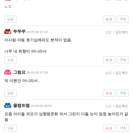
ㄴㄷ
답글
0
0
쭈쭈쭈
26-05-09 07:10
신고
|
공감 확인
이사람 야동 호기심에라도 본적이 없음.
너무 내 취향이 아니라서
답글
0
0
그럼요
26-05-09 07:18
신고
|
공감 확인
막 이쁜건 아니라서..
답글
0
0
클랩트랩
26-05-09 08:54
신고
|
공감 확인
요즘 아이돌 외모가 상향평준화 되서 그런지 다들 눈이 엄청 높아진거 같
음
답글
0
0