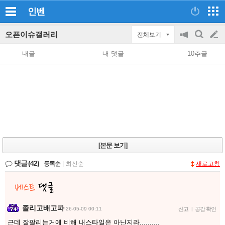
인벤
오픈이슈갤러리
전체보기
공
검
글
지
색
내글
내 댓글
10추글
on/off
쓰
기
[본문 보기]
댓글
(42)
등록순
|
최신순
새로고침
졸리고배고파
26-05-09 00:11
신고
|
공감 확인
근데 잘팔리는거에 비해 내스타일은 아닌지라..........