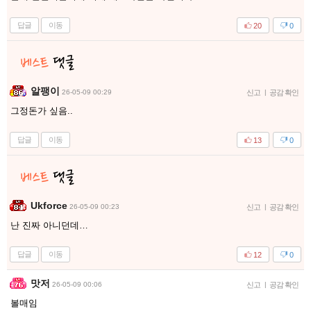
답글
이동
20
0
알팽이
26-05-09 00:29
신고
|
공감 확인
그정돈가 싶음..
답글
이동
13
0
Ukforce
26-05-09 00:23
신고
|
공감 확인
난 진짜 아니던데…
답글
이동
12
0
맛저
26-05-09 00:06
신고
|
공감 확인
볼매임