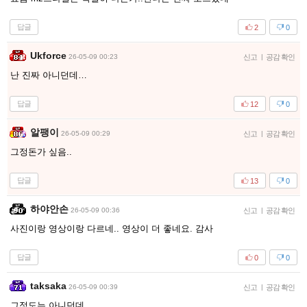
답글
2
0
Ukforce
26-05-09 00:23
신고
|
공감 확인
난 진짜 아니던데…
답글
12
0
알팽이
26-05-09 00:29
신고
|
공감 확인
그정돈가 싶음..
답글
13
0
하야안손
26-05-09 00:36
신고
|
공감 확인
사진이랑 영상이랑 다르네.. 영상이 더 좋네요. 감사
답글
0
0
taksaka
26-05-09 00:39
신고
|
공감 확인
그정도는 아니던데...