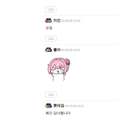
답글
치킨
26-05-09 10:00
오킼
답글
룰러
26-05-09 10:01
답글
롯데검
26-05-09 14:12
화긴 감사합니다