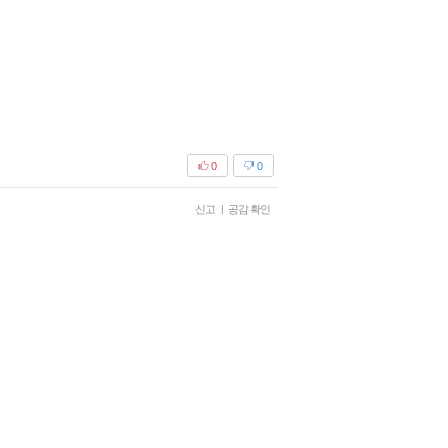
0
0
신고
|
공감 확인