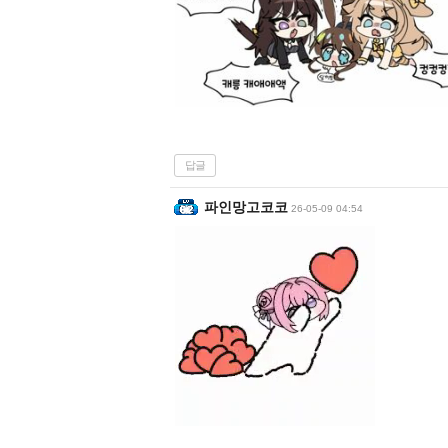
답글
파인망고코코
26-05-09 04:54