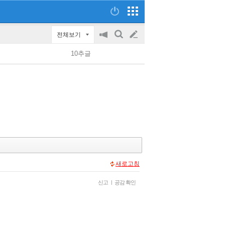
전체보기
공
검
글
지
색
10추글
on/off
쓰
기
새로고침
신고
|
공감 확인