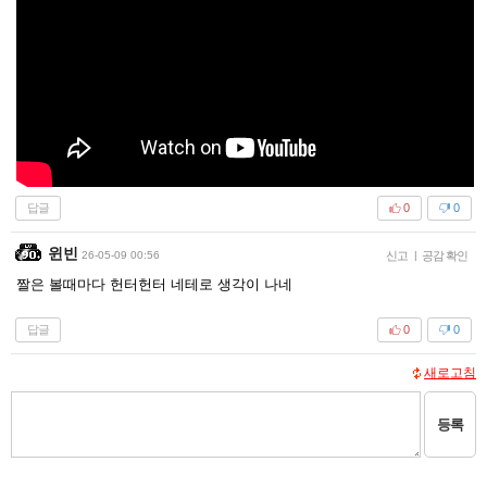
답글
0
0
윈빈
26-05-09 00:56
신고
|
공감 확인
짤은 볼때마다 헌터헌터 네테로 생각이 나네
답글
0
0
새로고침
등록