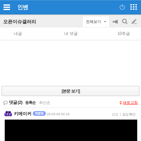
인벤
오픈이슈갤러리
전체보기
공
검
글
지
색
내글
내 댓글
10추글
on/off
쓰
기
[본문 보기]
댓글
(2)
등록순
|
최신순
새로고침
키메이커
26-05-09 00:18
신고
|
공감 확인