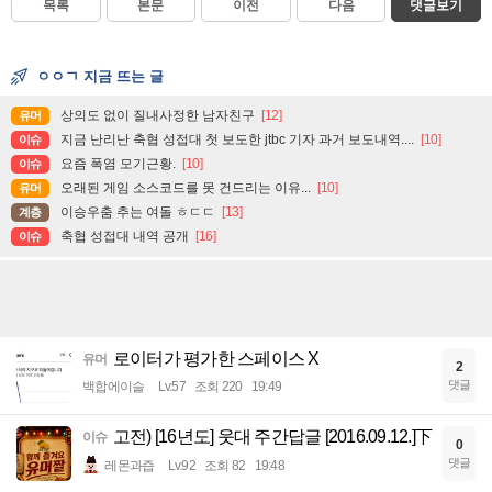
목록
본문
이전
다음
댓글보기
ㅇㅇㄱ 지금 뜨는 글
상의도 없이 질내사정한 남자친구
[12]
유머
지금 난리난 축협 성접대 첫 보도한 jtbc 기자 과거 보도내역....
[10]
이슈
요즘 폭염 모기근황.
[10]
이슈
오래된 게임 소스코드를 못 건드리는 이유...
[10]
유머
이승우춤 추는 여돌 ㅎㄷㄷ
[13]
계층
축협 성접대 내역 공개
[16]
이슈
로이터가 평가한 스페이스 X
유머
2
댓글
백합에이슬
Lv.57
조회 220
19:49
고전) [16년도] 웃대 주간답글 [2016.09.12.]下
이슈
0
댓글
레몬과즙
Lv.92
조회 82
19:48