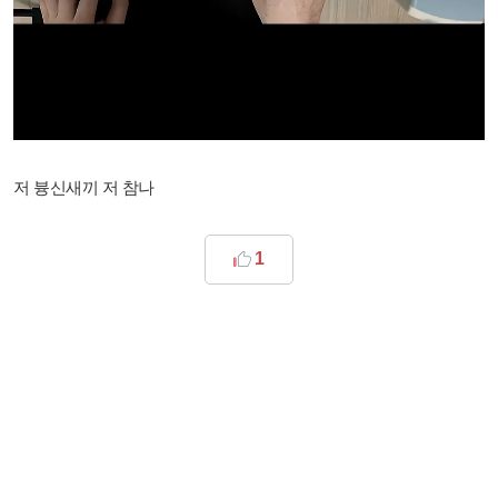
저 븅신새끼 저 참나
1