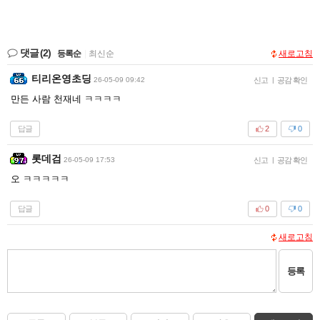
댓글
(2)
등록순
|
최신순
새로고침
티리온영초딩
26-05-09 09:42
신고
|
공감 확인
만든 사람 천재네 ㅋㅋㅋㅋ
답글
2
0
롯데검
26-05-09 17:53
신고
|
공감 확인
오 ㅋㅋㅋㅋㅋ
답글
0
0
새로고침
등록