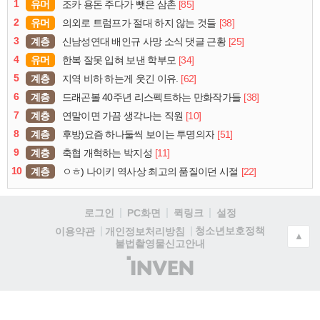
1
유머
[85]
조카 용돈 주다가 뺏은 삼촌
2
유머
[38]
의외로 트럼프가 절대 하지 않는 것들
3
계층
[25]
신남성연대 배인규 사망 소식 댓글 근황
4
유머
[34]
한복 잘못 입혀 보낸 학부모
5
계층
[62]
지역 비하 하는게 웃긴 이유.
6
계층
[38]
드래곤볼 40주년 리스펙트하는 만화작가들
7
계층
[10]
연말이면 가끔 생각나는 직원
8
계층
[51]
후방)요즘 하나둘씩 보이는 투명의자
9
계층
[11]
축협 개혁하는 박지성
10
계층
[22]
ㅇㅎ) 나이키 역사상 최고의 품질이던 시절
로그인
PC화면
퀵링크
설정
청소년보호정책
이용약관
개인정보처리방침
▲
불법촬영물신고안내
(주)
인
벤