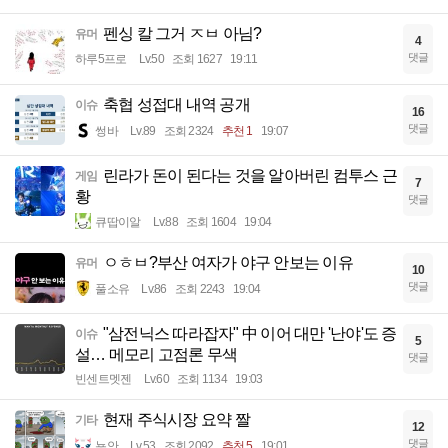
펜싱 칼 그거 ㅈㅂ 아님?
유머
4
댓글
하루5프로
Lv.50
조회 1627
19:11
축협 성접대 내역 공개
이슈
16
댓글
썽바
Lv.89
조회 2324
추천 1
19:07
린라가 돈이 된다는 것을 알아버린 컴투스 근
게임
7
황
댓글
큐땁이알
Lv.88
조회 1604
19:04
ㅇㅎㅂ?부산 여자가 야구 안보는 이유
유머
10
댓글
풀소유
Lv.86
조회 2243
19:04
"삼전닉스 따라잡자" 中 이어 대만 '난야'도 증
이슈
5
설… 메모리 고점론 무색
댓글
빈센트멧젠
Lv.60
조회 1134
19:03
현재 주식시장 요약 짤
기타
12
댓글
뇽안
Lv.53
조회 2092
추천 5
19:01