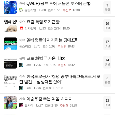
QWER) 월드 투어 서울콘 포스터 근황
연예
3
댓글
큐땁이알
Lv.88
조회 1051
추천 2
18:48
요즘 폭염 모기근황.
이슈
10
댓글
전자팔찌
Lv.93
조회 2734
18:45
일베충들이 지지하는 당대표!!
이슈
17
댓글
원스타조
Lv.75
조회 1693
추천 8
18:43
교토 화법 극카운터.jpg
유머
14
댓글
Earth
Lv.96
조회 1915
추천 4
18:42
한국도로공사 “창녕 중부내륙고속도로서 포
이슈
6
탄 발견… 살상력은 없어”
댓글
Earth
Lv.96
조회 931
18:38
이승우춤 추는 여돌 ㅎㄷㄷ
계층
13
댓글
옆사마
Lv.87
조회 2436
추천 5
18:38