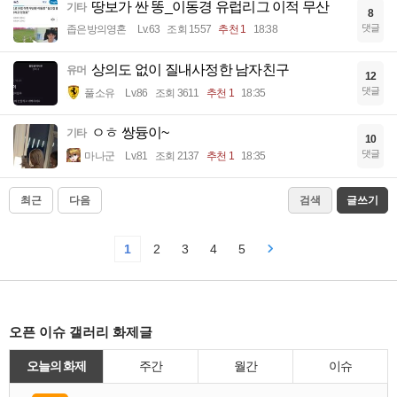
땅보가 싼 똥_이동경 유럽리그 이적 무산
기타
8
댓글
좁은방의영혼
Lv.63
조회 1557
추천 1
18:38
상의도 없이 질내사정한 남자친구
유머
12
댓글
풀소유
Lv.86
조회 3611
추천 1
18:35
ㅇㅎ 쌍듕이~
기타
10
댓글
마나군
Lv.81
조회 2137
추천 1
18:35
최근
다음
검색
글쓰기
1
2
3
4
5
오픈 이슈 갤러리 화제글
오늘의 화제
주간
월간
이슈