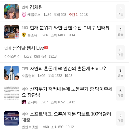
김채원
연예
3
댓글
케를로스
Lv.86
조회 598
추천 1
19:18
현재 분위기 싸한 뮌헨 주전 수비수 인터뷰
계층
4
댓글
풀소유
Lv.86
조회 1488
19:14
섬의날 행사 Live
연예
0
댓글
아이스티이
Lv.32
조회 424
19:13
자연의 혼돈계 vs 인간의 혼돈계 + ㅎㅂ?
기타
3
댓글
소울딜러
Lv.92
조회 1372
19:13
산자부가 저러내는데 노동부가 좀 막아주세
이슈
5
요 장관님
댓글
옆사마
Lv.87
조회 1052
19:12
소프트뱅크, 오픈AI 지분 담보로 100억달러
이슈
2
대출
댓글
빈센트멧젠
Lv.60
조회 899
19:12