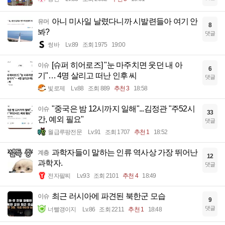
아니 미사일 날렸다니까 시발련들아 여기 안
유머
8
봐?
댓글
썽바
Lv.89
조회 1975
19:00
[슈퍼 히어로즈] "눈 마주치면 웃던 내 아
이슈
6
기"… 4명 살리고 떠난 인후 씨
댓글
빛로제
Lv.88
조회 889
추천 3
18:58
"중국은 밤 12시까지 일해"...김정관 "주52시
이슈
33
간, 예외 필요"
댓글
월급루팡전문
Lv.91
조회 1707
추천 1
18:52
과학자들이 말하는 인류 역사상 가장 뛰어난
계층
12
과학자.
댓글
전자팔찌
Lv.93
조회 2101
추천 4
18:49
최근 러시아에 파견된 북한군 모습
이슈
9
댓글
너빨갱이지
Lv.86
조회 2211
추천 1
18:48