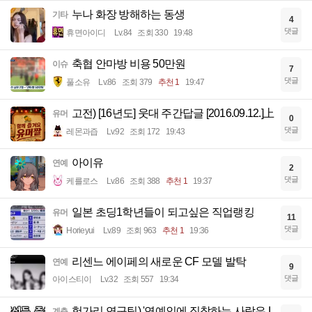
누나 화장 방해하는 동생
기타
4
댓글
휴면아이디
Lv.84
조회 330
19:48
축협 안마방 비용 50만원
이슈
7
댓글
풀소유
Lv.86
조회 379
추천 1
19:47
고전) [16년도] 웃대 주간답글 [2016.09.12.]上
유머
0
댓글
레몬과즙
Lv.92
조회 172
19:43
아이유
연예
2
댓글
케를로스
Lv.86
조회 388
추천 1
19:37
일본 초딩1학년들이 되고싶은 직업랭킹
유머
11
댓글
Horieyui
Lv.89
조회 963
추천 1
19:36
리센느 에이페의 새로운 CF 모델 발탁
연예
9
댓글
아이스티이
Lv.32
조회 557
19:34
헝가리 연구팀) '연예인에 집착하는 사람은 I
계층