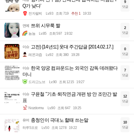
9
Q가 낮다'
댓글
전자팔찌
Lv.93
조회 719
추천 1
19:33
쯔위 시무룩 짤
연예
2
댓글
뇸뇸
Lv.85
조회 597
19:32
고전) [14년도] 웃대 주간답글 [2014.02.17.]
이슈
0
댓글
레몬과즙
Lv.92
조회 380
19:28
한국 양궁 컴파운드는 외국인 감독 데려왔다
이슈
7
더니
댓글
드라고노브
Lv.90
조회 1215
19:27
구윤철 "기초·퇴직연금 개편 방 안 조만간 발
이슈
12
표
댓글
Nozdormu
Lv.90
조회 647
19:25
충청인이 극대노 할때 쓰는말
유머
10
댓글
하루5프로
Lv.50
조회 1278
19:22