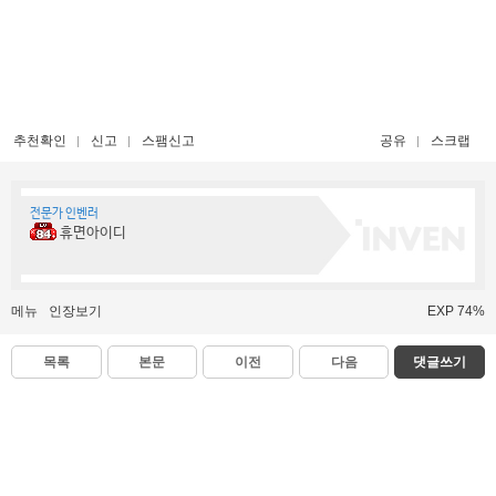
추천확인
신고
스팸신고
공유
스크랩
전문가 인벤러
휴면아이디
메뉴
인장보기
EXP 74%
목록
본문
이전
다음
댓글쓰기