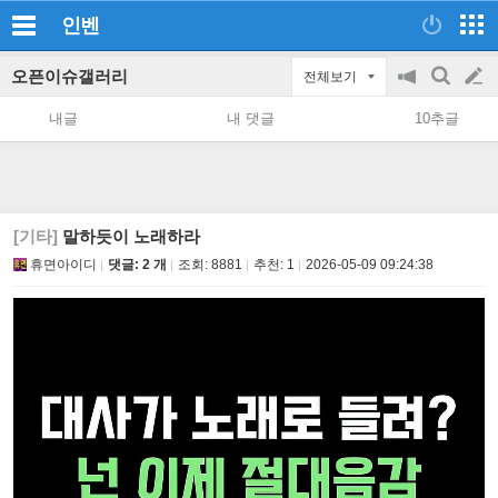
인벤
오픈이슈갤러리
전체보기
공
검
글
지
색
내글
내 댓글
10추글
on/off
쓰
기
[기타]
말하듯이 노래하라
휴면아이디
댓글: 2 개
조회:
8881
추천:
1
2026-05-09 09:24:38