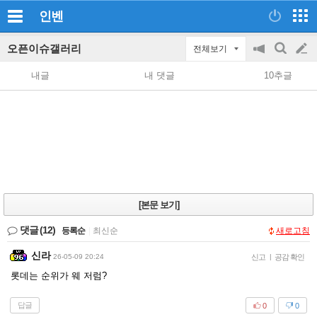
인벤
오픈이슈갤러리
전체보기
공
검
글
지
색
내글
내 댓글
10추글
on/off
쓰
기
[본문 보기]
댓글
(12)
등록순
|
최신순
새로고침
신라
26-05-09 20:24
신고
|
공감 확인
롯데는 순위가 웨 저럼?
답글
0
0