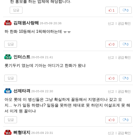
한 홍보를 하는 업체에 해당합니다.
답글
1
0
김채원사랑해
26-05-09 20:36
신고
|
공감 확인
하 한화 10등해서 1픽해야하는데 ㅠㅠ
답글
0
0
인터스트
26-05-09 21:41
신고
|
공감 확인
롯기두키 였는데 기아는 어디가고 한화가 왔냐
답글
0
0
선제타격
26-05-09 22:30
신고
|
공감 확인
아오 롯데 이 병신들은 그냥 확실하게 꼴등해서 지명권이나 갖고 오
지... 누가 일등 하랬냐? 일등을 못하면 제대로 못 하던지 어설프게 못 해
서 이게 뭔 꼴이냐
답글
0
0
삐형대지
26-05-09 23:31
신고
|
공감 확인