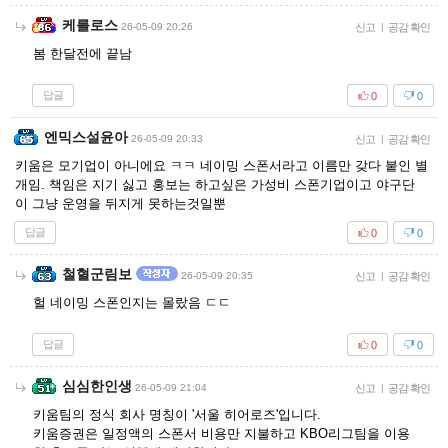
케를로스
26-05-09 20:26
신고
|
공감 확인
봄 한달전에 끝남
답글
0
0
엔믹스설윤아
26-05-09 20:33
신고
|
공감 확인
키움은 모기업이 아니에요 ㅋㅋ 네이밍 스폰서라고 이름만 갖다 붙인 별
개임. 책임은 지기 싫고 홍보는 하고싶은 가성비 스폰기업이고 야구단
이 그냥 운영을 뒤지게 못하는것일뿐
답글
0
0
철혈군림보
26-05-09 20:35
신고
|
공감 확인
헐 네이밍 스폰인지는 몰랐음 ㄷㄷ
답글
0
0
심심한인생
26-05-09 21:04
신고
|
공감 확인
키움팀의 정식 회사 명칭이 '서울 히어로즈'입니다.
키움증권은 일정액의 스폰서 비용만 지불하고 KBO리그팀을 이용