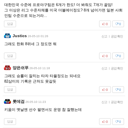
대한민국 수준에 프로야구팀은 6개가 한도! 더 봐줘도 7개가 끝임!
그 이상은 리그 수준자체를 미국 더블에이정도? 8개 넘어가면 일본 사회
인팀 수준으로 되는거라...
답글
0
0
Justics
26-05-10 01:26
신고
|
공감 확인
그래도 한화 8위네 그 정도면 뭐
답글
0
0
양은쉬푸
26-05-10 11:18
신고
|
공감 확인
그래도 승률이 잘치는 타자 타율정도는 되네요
82삼미의 기록은 근처도 못갈듯
답글
0
0
롯데검
26-05-10 11:23
신고
|
공감 확인
키움이 옛날엔 선수 팔면서도 운영 참 잘했는데
답글
0
0