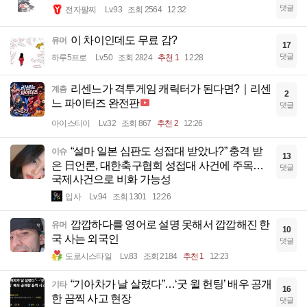
댓글
전자팔찌
Lv.93
조회 2564
12:32
이 차이인데도 무료 감?
유머
17
댓글
하루5프로
Lv.50
조회 2824
추천 1
12:28
리센느가 격투게임 캐릭터가 된다면?｜리센
계층
2
느 파이터즈 완전판
댓글
아이스티이
Lv.32
조회 867
추천 2
12:26
“설마 일본 심판도 성접대 받았나?” 충격 받
이슈
13
은 日언론, 대한축구협회 성접대 사건에 주목…
댓글
국제사건으로 비화 가능성
입사
Lv.94
조회 1301
12:26
깝깝하다를 영어로 설명 못해서 깝깝해진 한
유머
10
국 사는 외국인
댓글
도로시스타일
Lv.83
조회 2184
추천 1
12:23
“기아차가 날 살렸다”…‘굿 윌 헌팅’ 배우 공개
기타
16
한 끔찍 사고 현장
댓글