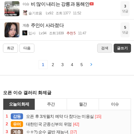
비 많이 내리는 강릉과 동해안
이슈
3
댓글
슬기로움
Lv.92
조회 1377
11:52
주인이 사라졌다
계층
5
댓글
입사
Lv.94
조회 1839
추천 5
11:47
최근
다음
검색
글쓰기
1
2
3
4
5
오픈 이슈 갤러리 화제글
오늘의 화제
주간
월간
이슈
1
감동
[15]
오픈 후 3개월치 예약 다 찼다는 미용실
2
유머
[42]
대한민국 군종신부의 위엄
3
계층
[37]
ㅇㅎ?) 순수 골반 재능녀.