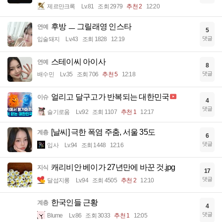
제르만크록
Lv.81
조회 2979
추천 2
12:20
후방 ㅡ 그릴래영 인스타
연예
5
댓글
입술돼지
Lv.43
조회 1828
12:19
스테이씨 아이사
연예
8
댓글
배수민
Lv.35
조회 706
추천 5
12:18
얼리고 달구고가 반복되는 대한민국
이슈
4
댓글
슬기로움
Lv.92
조회 1107
추천 1
12:17
[날씨] 극한 폭염 주춤, 서울 35도
계층
6
댓글
입사
Lv.94
조회 1448
12:16
캐리비안 베이가 27년만에 바꾼 것.jpg
지식
17
댓글
달섭지롱
Lv.94
조회 4505
추천 2
12:10
한국인들 근황
계층
4
댓글
Blume
Lv.86
조회 3033
추천 1
12:05