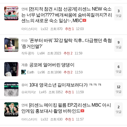
[전지적 참견 시점 선공개] 리센느 NEW 숙소
연예
3
는 너무 넓어???? 베개싸움에 숨바꼭질까지?! 리
댓글
센느의 새로운 숙소 일상✨, MBC
아이스티이
Lv.32
조회 870
추천 1
12:03
'폰부터 바꿔' 32강 탈락 직후.. 다급했던 축협
이슈
9
'증거인멸?'
댓글
작두콩차
Lv.84
조회 2023
추천 2
11:59
공포에 얼어버린 댕댕이
계층
6
댓글
Earth
Lv.96
조회 1898
추천 2
11:59
10대 영국소년 길이재보려다가 ㅋㅋㅋ
유머
12
댓글
슈퍼차지z
Lv.45
조회 3352
추천 1
11:59
[리센느 메이킹 필름 EP.2] 리센느 MBC 아시
연예
2
안게임 홍보대사 촬영 비하인드
댓글
아이스티이
Lv.32
조회 630
추천 1
11:57