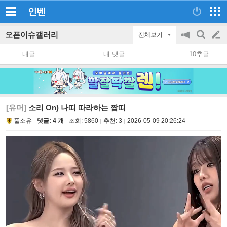
인벤
오픈이슈갤러리
전체보기
공
검
글
지
색
내글
내 댓글
10추글
on/off
쓰
기
[유머]
소리 On) 나띠 따라하는 짭띠
풀소유
댓글: 4 개
조회:
5860
추천:
3
2026-05-09 20:26:24