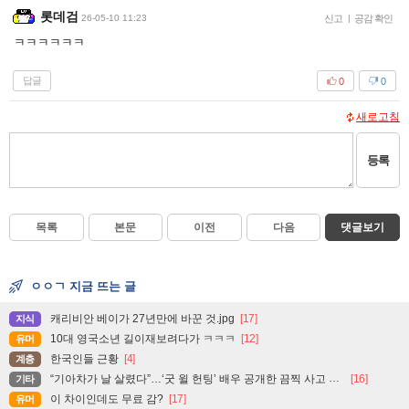
롯데검
26-05-10 11:23
신고
|
공감 확인
ㅋㅋㅋㅋㅋㅋ
답글
0
0
새로고침
등록
목록
본문
이전
다음
댓글보기
ㅇㅇㄱ 지금 뜨는 글
캐리비안 베이가 27년만에 바꾼 것.jpg
[17]
지식
10대 영국소년 길이재보려다가 ㅋㅋㅋ
[12]
유머
한국인들 근황
[4]
계층
“기아차가 날 살렸다”…‘굿 윌 헌팅’ 배우 공개한 끔찍 사고 현장
[16]
기타
이 차이인데도 무료 감?
[17]
유머