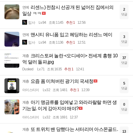
리센느) 전참시 선공개 된 넓어진 집에서의
연예
2
일상 ㅋㅋ
댓글
입사
Lv.94
조회 1145
추천 1
12:56
맨시티 유니폼 입고 헤딩하는 리센느 메이
연예
3
댓글
입사
Lv.94
조회 1136
추천 1
12:51
크리스토퍼 놀란 <오디세이> 전세계 흥행 10
계층
37
억 달러 돌파.jpg
댓글
Dusked
Lv.71
조회 1635
추천 1
12:41
요즘 폼 미쳐버린 광기의 국세청
계층
5
댓글
아이스티이
Lv.32
조회 1481
추천 1
12:39
아기 맹금류를 입에넣고 와라라랄랄 하면 생
계층
0
기는일. 이게 강아지야 매야?
댓글
아이스티이
Lv.32
조회 1691
12:37
또 트위치 밴 당했다는 서터리머 아스몬골드.
계층
13