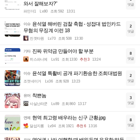
와서 잘해보자?"
댓글
파인더1
Lv.80
조회 592
13:31
윤석열 해버린 검찰 축협 - 성접대 법인카드
이슈
2
무혐의 무징계 이런 18
댓글
진겟타원
Lv.70
조회 508
13:30
진짜 위약금 만들어야 할 부분
기타
8
댓글
히스파니에
Lv.91
조회 1330
추천 3
13:24
윤석열 특활비 공개 파기환송한 조희대법원
이슈
2
댓글
조졋네이거
Lv.36
조회 928
13:23
착쁜놈
유머
3
댓글
사실난라쿤
Lv.89
조회 860
13:17
현역 최고령 배우라는 신구 근황.jpg
연예
8
댓글
달섭지롱
Lv.94
조회 1921
추천 6
13:16
영어권 나라 여행할 때 배워두면 유용한 말들