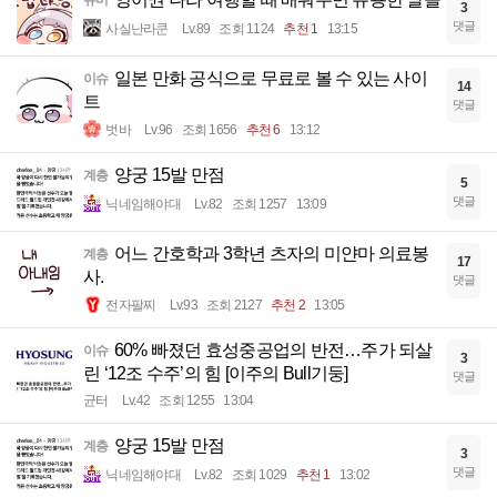
유머
3
댓글
사실난라쿤
Lv.89
조회 1124
추천 1
13:15
일본 만화 공식으로 무료로 볼 수 있는 사이
이슈
14
트
댓글
벗바
Lv.96
조회 1656
추천 6
13:12
양궁 15발 만점
계층
5
댓글
닉네임해야대
Lv.82
조회 1257
13:09
어느 간호학과 3학년 츠자의 미얀마 의료봉
계층
17
사.
댓글
전자팔찌
Lv.93
조회 2127
추천 2
13:05
60% 빠졌던 효성중공업의 반전…주가 되살
이슈
3
린 ‘12조 수주’의 힘 [이주의 Bull기둥]
댓글
균터
Lv.42
조회 1255
13:04
양궁 15발 만점
계층
3
댓글
닉네임해야대
Lv.82
조회 1029
추천 1
13:02