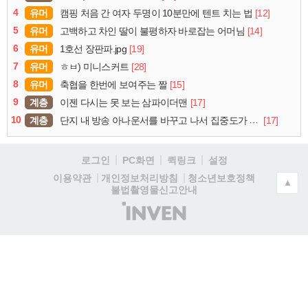
4
유머
[12]
캠핑 처음 간 여자 두명이 10분만에 텐트 치는 법
5
유머
[14]
고백하고 차인 딸이 불평하자 바로잡는 어머님
6
유머
[19]
1호선 장판파.jpg
7
유머
[28]
ㅎㅂ) 미니스커트
8
유머
[15]
축협을 한번에 보여주는 짤
9
계층
[17]
이젠 다시는 못 보는 삼파이더맨
10
계층
[17]
단지 내 방송 아나운서를 바꾸고 나서 집중도가 확 올라갔다는 한 아파트의 안내방송
로그인
PC화면
퀵링크
설정
청소년보호정책
이용약관
개인정보처리방침
▲
불법촬영물신고안내
(주)
인
벤