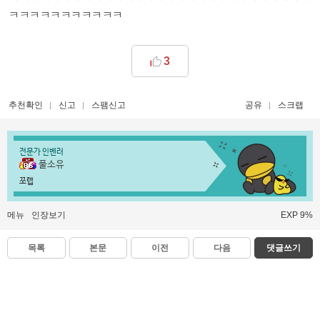
ㅋㅋㅋㅋㅋㅋㅋㅋㅋㅋㅋ
3
추천확인
신고
스팸신고
공유
스크랩
전문가 인벤러
풀소유
쪼렙
메뉴
인장보기
EXP 9%
목록
본문
이전
다음
댓글쓰기