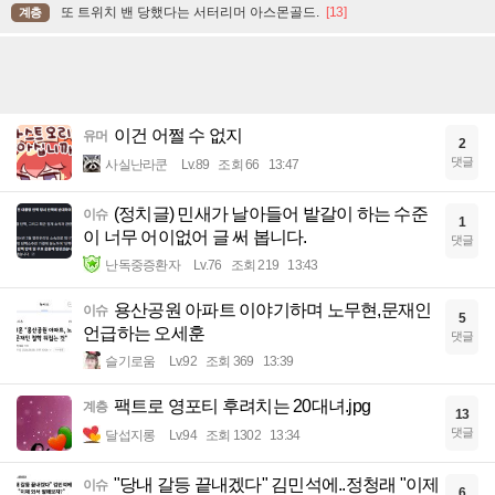
또 트위치 밴 당했다는 서터리머 아스몬골드.
[13]
계층
이건 어쩔 수 없지
유머
2
댓글
사실난라쿤
Lv.89
조회 66
13:47
(정치글) 민새가 날아들어 밭갈이 하는 수준
이슈
1
이 너무 어이없어 글 써 봅니다.
댓글
난독중증환자
Lv.76
조회 219
13:43
용산공원 아파트 이야기하며 노무현,문재인
이슈
5
언급하는 오세훈
댓글
슬기로움
Lv.92
조회 369
13:39
팩트로 영포티 후려치는 20대녀.jpg
계층
13
댓글
달섭지롱
Lv.94
조회 1302
13:34
"당내 갈등 끝내겠다" 김민석에..정청래 "이제
이슈
6