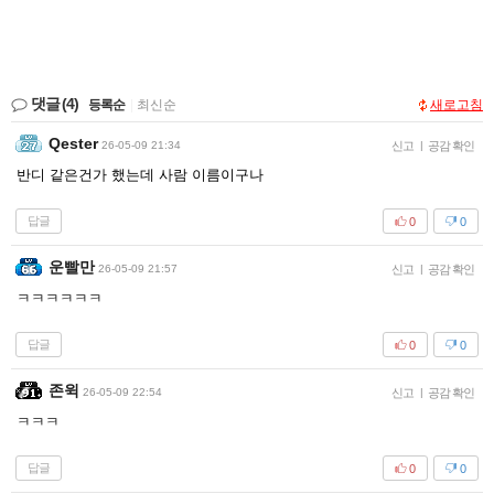
댓글
(4)
등록순
|
최신순
새로고침
Qester
26-05-09 21:34
신고
|
공감 확인
반디 같은건가 했는데 사람 이름이구나
답글
0
0
운빨만
26-05-09 21:57
신고
|
공감 확인
ㅋㅋㅋㅋㅋㅋ
답글
0
0
존윅
26-05-09 22:54
신고
|
공감 확인
ㅋㅋㅋ
답글
0
0