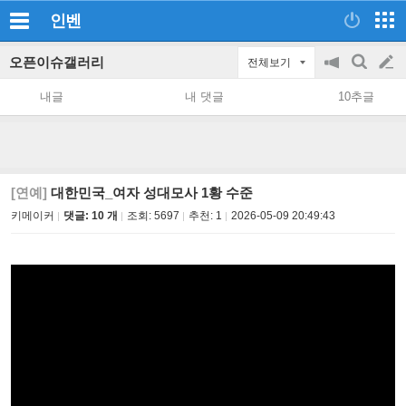
인벤
오픈이슈갤러리
전체보기
공
검
글
지
색
내글
내 댓글
10추글
on/off
쓰
기
[연예]
대한민국_여자 성대모사 1황 수준
키메이커
댓글: 10 개
조회:
5697
추천:
1
2026-05-09 20:49:43