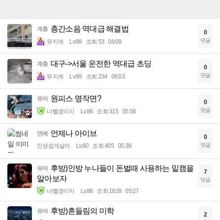
층간소음 역대급 해결법
계층
0
댓글
뮤지케
Lv.99
조회 53
06:09
대구->서울 운전한 역대급 초딩
계층
0
댓글
뮤지케
Lv.99
조회 234
06:03
원피스 명작면?
유머
0
댓글
너빨갱이지
Lv.86
조회 315
05:58
언제나 아이브
연예
0
댓글
인생쉽게살어
Lv.60
조회 405
05:39
후방)인방 누나들이 돈벌때 사용하는 밑캠을
유머
7
알아보자
댓글
너빨갱이지
Lv.86
조회 1628
05:27
후방)흔들림의 미학
유머
2