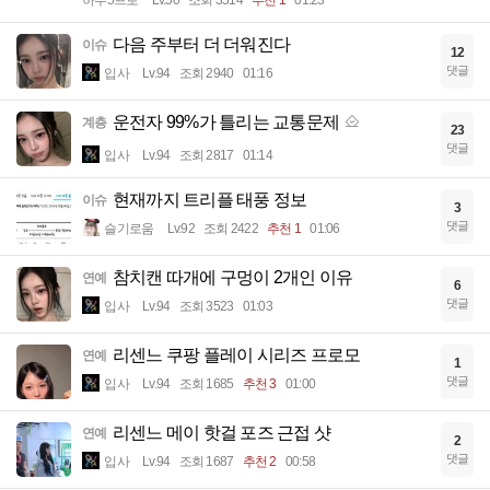
다음 주부터 더 더워진다
이슈
12
댓글
입사
Lv.94
조회 2940
01:16
운전자 99%가 틀리는 교통문제
계층
23
댓글
입사
Lv.94
조회 2817
01:14
현재까지 트리플 태풍 정보
이슈
3
댓글
슬기로움
Lv.92
조회 2422
추천 1
01:06
참치캔 따개에 구멍이 2개인 이유
연예
6
댓글
입사
Lv.94
조회 3523
01:03
리센느 쿠팡 플레이 시리즈 프로모
연예
1
댓글
입사
Lv.94
조회 1685
추천 3
01:00
리센느 메이 핫걸 포즈 근접 샷
연예
2
댓글
입사
Lv.94
조회 1687
추천 2
00:58