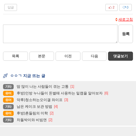
답글
2
0
새로고침
등록
목록
본문
이전
다음
댓글보기
ㅇㅇㄱ 지금 뜨는 글
땀 많이 나는 사람들이 겪는 고통
[1]
기타
후방)인방 누나들이 돈벌때 사용하는 밑캠을 알아보자
[6]
유머
약후)청소하는오이갤 와이프
[3]
유머
남은 케이크 보관 방법
[4]
기타
후방)흔들림의 미학
[2]
유머
차돌박이와 비빔면
[2]
기타