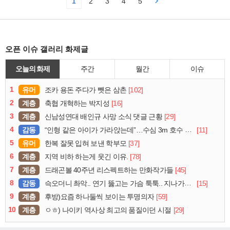
1
2
3
4
5
오픈 이슈 갤러리 화제글
오늘의 화제
주간
월간
이슈
1
유머
[102]
조카 용돈 주다가 뺏은 삼촌
2
계층
[16]
축협 개혁하는 박지성
3
계층
[29]
신남성연대 배인규 사망 소식 댓글 근황
4
감동
[11]
“인형 같은 아이가 가라앉는데”…수심 3m 호수 뛰어든 60대 의인
5
유머
[37]
한복 잘못 입혀 보낸 학부모
6
계층
[78]
지역 비하 하는게 웃긴 이유.
7
계층
[45]
드래곤볼 40주년 리스펙트하는 만화작가들
8
감동
[15]
슥오더니 촤악.. 연기 뚫고는 가슴 툭툭.. 지나가던 아재의 정체
9
계층
[59]
후방)요즘 하나둘씩 보이는 투명의자
10
계층
[29]
ㅇㅎ) 나이키 역사상 최고의 품질이던 시절