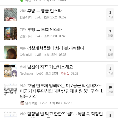
후방 ㅡ 빵귤 인스타
기타
3
댓글
입술돼지
Lv.43
조회 1562
03:59
후방 ㅡ 도희 인스타
기타
3
댓글
입술돼지
Lv.43
조회 2350
03:48
검찰개혁 5월에 처리 불가능했다
이슈
1
댓글
강철의매
Lv.86
조회 1524
03:37
남친이 자꾸 기습키스해요
유머
1
댓글
Neuhauus
Lv.20
조회 2431
추천 1
03:02
호남 반도체 방해하는 미 7공군 박살내자”···
이슈
10
미군기지 무단침입 대학생단체 회원 3명 구속, 1
댓글
명은 기각
슬기로움
Lv.92
조회 1517
02:20
팀장님 밥 먹고 한판?” “콜!”…폭염 속 직장인
이슈
8