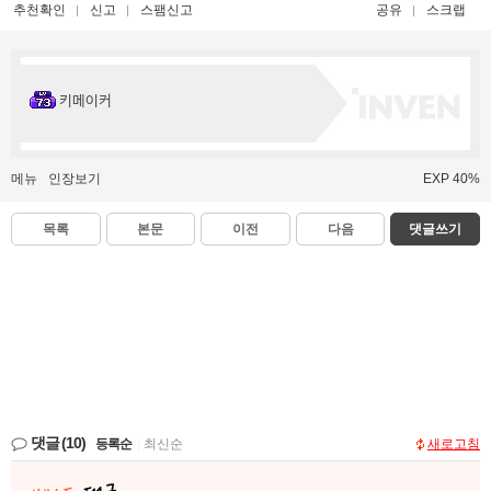
추천확인
신고
스팸신고
공유
스크랩
키메이커
메뉴
인장보기
EXP 40%
목록
본문
이전
다음
댓글쓰기
댓글
(10)
등록순
|
최신순
새로고침