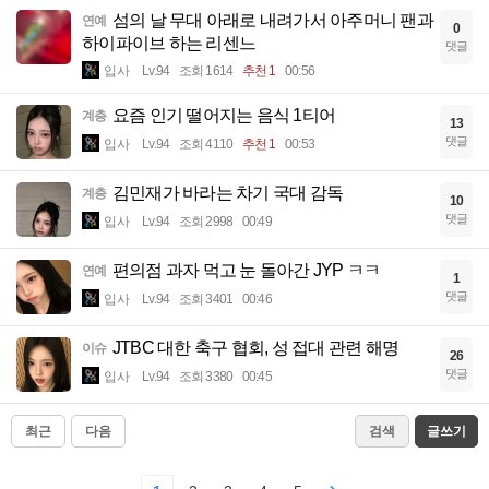
섬의 날 무대 아래로 내려가서 아주머니 팬과
연예
0
하이파이브 하는 리센느
댓글
입사
Lv.94
조회 1614
추천 1
00:56
요즘 인기 떨어지는 음식 1티어
계층
13
댓글
입사
Lv.94
조회 4110
추천 1
00:53
김민재가 바라는 차기 국대 감독
계층
10
댓글
입사
Lv.94
조회 2998
00:49
편의점 과자 먹고 눈 돌아간 JYP ㅋㅋ
연예
1
댓글
입사
Lv.94
조회 3401
00:46
JTBC 대한 축구 협회, 성 접대 관련 해명
이슈
26
댓글
입사
Lv.94
조회 3380
00:45
최근
다음
검색
글쓰기