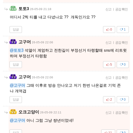
토토3
26-05-09 21:18
신고
|
공감 확인
어디서 2찍 티를 내고 다녔나요 ?? 개독인가요 ??
답글
0
1
고구머
26-05-09 22:06
신고
|
공감 확인
@토토3
석열이 계엄하고 전한길이 부정선거 타령할때 sns에 리트윗
하며 부정선거 타령함
답글
5
0
고구머
26-05-09 22:06
신고
|
공감 확인
@고구머
그때 이후로 방송 안나오고 저기 한번 나온걸로 기억 존
나 개역겹
답글
2
0
오크고양이
26-05-09 22:11
신고
|
공감 확인
@고구머
아니 그럼 그냥 썅년이었네!
답글
11
0