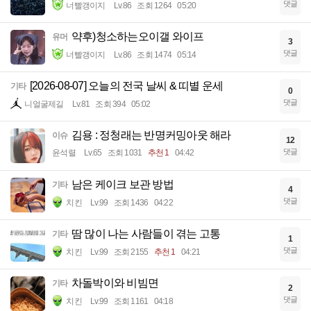
댓글
너빨갱이지
Lv.86
조회 1264
05:20
약후)청소하는오이갤 와이프
유머
3
댓글
너빨갱이지
Lv.86
조회 1474
05:14
[2026-08-07] 오늘의 전국 날씨 & 띠별 운세
기타
0
댓글
니얼굴제길
Lv.81
조회 394
05:02
김용 : 정청래는 반명커밍아웃 해라
이슈
12
댓글
윤석렬
Lv.65
조회 1031
추천 1
04:42
남은 케이크 보관 방법
기타
4
댓글
치킨
Lv.99
조회 1436
04:22
땀 많이 나는 사람들이 겪는 고통
기타
1
댓글
치킨
Lv.99
조회 2155
추천 1
04:21
차돌박이와 비빔면
기타
2
댓글
치킨
Lv.99
조회 1161
04:18