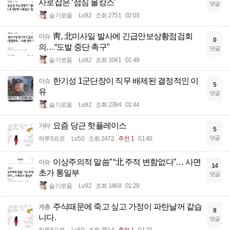
사로잡은 ‘점심 몰캉스’
댓글
슬기로움
Lv.92
조회 2751
02:03
靑, 北미사일 발사에 긴급안보상황점검회
이슈
0
의…“도발 중단 촉구”
댓글
슬기로움
Lv.92
조회 1041
01:49
한기성 1군단장이 직무 배제된 결정적인 이
이슈
5
유
댓글
슬기로움
Lv.92
조회 2394
01:44
요즘 당근 핫플레이스
기타
5
댓글
하루5프로
Lv.50
조회 2472
추천 1
01:40
이상주의적 말씀” “北 주적 변함없다”… 사면
이슈
14
초가 통일부
댓글
슬기로움
Lv.92
조회 1468
01:29
주식때문에 죽고 싶고 가정이 파탄날꺼 같습
계층
8
니다.
댓글
하루5프로
Lv.50
조회 3514
추천 1
01:23