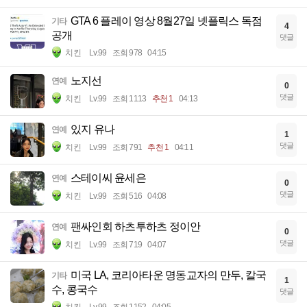
GTA 6 플레이 영상 8월27일 넷플릭스 독점
기타
4
공개
댓글
치킨
Lv.99
조회 978
04:15
노지선
연예
0
댓글
치킨
Lv.99
조회 1113
추천 1
04:13
있지 유나
연예
1
댓글
치킨
Lv.99
조회 791
추천 1
04:11
스테이씨 윤세은
연예
0
댓글
치킨
Lv.99
조회 516
04:08
팬싸인회 하츠투하츠 정이안
연예
0
댓글
치킨
Lv.99
조회 719
04:07
미국 LA, 코리아타운 명동교자의 만두, 칼국
기타
1
수, 콩국수
댓글
치킨
Lv.99
조회 1152
04:05