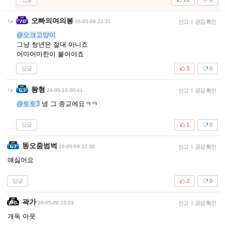
오빠의여의봉
26-05-09 22:31
신고
|
공감 확인
@오크고양이
그냥 쌍년은 절대 아니죠
어마어마한이 붙어야죠
답글
3
0
퐝형
26-05-10 00:41
신고
|
공감 확인
@토토3
넹 그 종교에요ㅋㅋ
답글
1
0
똥오줌범벅
26-05-09 22:30
신고
|
공감 확인
얘싫어요
답글
2
0
곽가
26-05-09 23:03
신고
|
공감 확인
개독 아웃