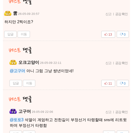
雲
26-05-09 20:57
신고
|
공감 확인
하지만 2찍이죠?
답글
이동
13
0
오크고양이
26-05-09 22:11
신고
|
공감 확인
@고구머
아니 그럼 그냥 썅년이었네!
답글
이동
11
0
고구머
26-05-09 22:06
신고
|
공감 확인
@토토3
석열이 계엄하고 전한길이 부정선거 타령할때 sns에 리트윗
하며 부정선거 타령함