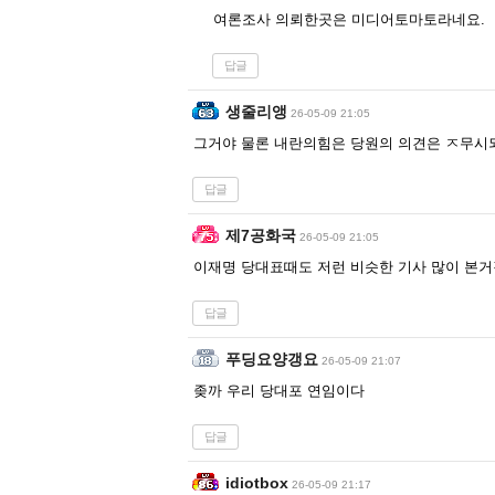
여론조사 의뢰한곳은 미디어토마토라네요.
답글
생줄리앵
26-05-09 21:05
그거야 물론 내란의힘은 당원의 의견은 ㅈ무
답글
제7공화국
26-05-09 21:05
이재명 당대표때도 저런 비슷한 기사 많이 본
답글
푸딩요양갱요
26-05-09 21:07
좆까 우리 당대포 연임이다
답글
idiotbox
26-05-09 21:17