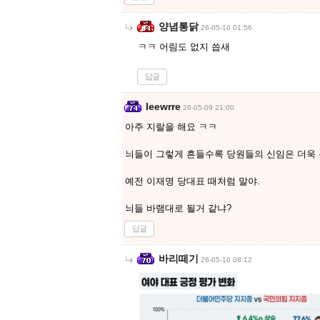
양념통닭
26-05-10 01:56
ㅋㅋ 어림도 없지 씁새
답글
Ieewrre
26-05-09 21:00
아주 지랄을 해요 ㅋㅋ
늬들이 그렇게 흔들수록 당원들의 신임은 더욱
예전 이재명 당대표 때처럼 말야.
늬들 바램대로 될거 같냐?
답글
바리떼기
26-05-10 08:12