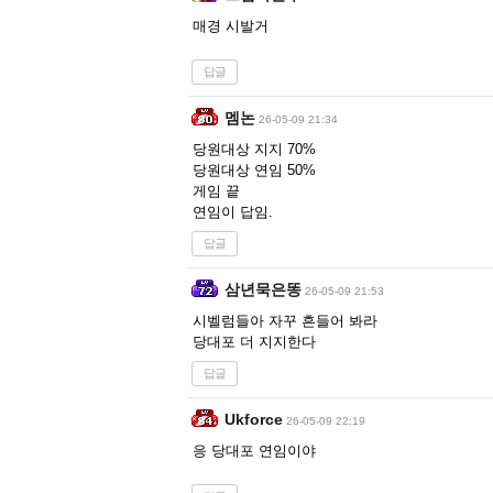
매경 시발거
답글
멤논
26-05-09 21:34
당원대상 지지 70%
당원대상 연임 50%
게임 끝
연임이 답임.
답글
삼년묵은똥
26-05-09 21:53
시벨럼들아 자꾸 흔들어 봐라
당대포 더 지지한다
답글
Ukforce
26-05-09 22:19
응 당대포 연임이야