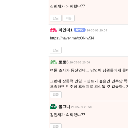
김민새가 의뢰했냐??
답글
이동
파인더1
26-05-09 20:54
https://naver.me/xONIw5l4
답글
토토3
26-05-09 20:56
여론 조사가 등신인데... 당연히 당원들에게 물
그런데 장동혁 연임 퍼센트가 높은건 민주당 쪽
오죽하면 민주당 프락치로 의심될 것 같을까.. 
답글
롤그니
26-05-09 20:58
김민새가 의뢰했냐??
답글