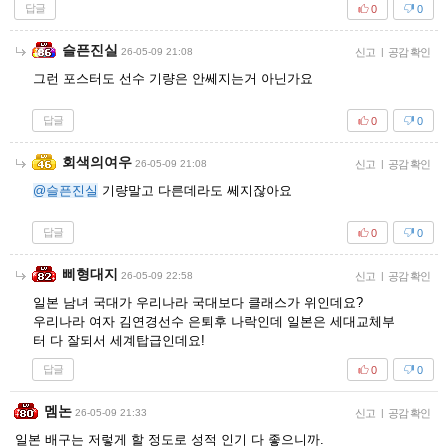
답글
0
0
슬픈진실
26-05-09 21:08
신고
|
공감 확인
그런 포스터도 선수 기량은 안쎄지는거 아닌가요
답글
0
0
회색의여우
26-05-09 21:08
신고
|
공감 확인
@슬픈진실
기량말고 다른데라도 쎄지잖아요
답글
0
0
삐형대지
26-05-09 22:58
신고
|
공감 확인
일본 남녀 국대가 우리나라 국대보다 클래스가 위인데요?
우리나라 여자 김연경선수 은퇴후 나락인데 일본은 세대교체부
터 다 잘되서 세계탑급인데요!
답글
0
0
멤논
26-05-09 21:33
신고
|
공감 확인
일본 배구는 저렇게 할 정도로 성적 인기 다 좋으니까.