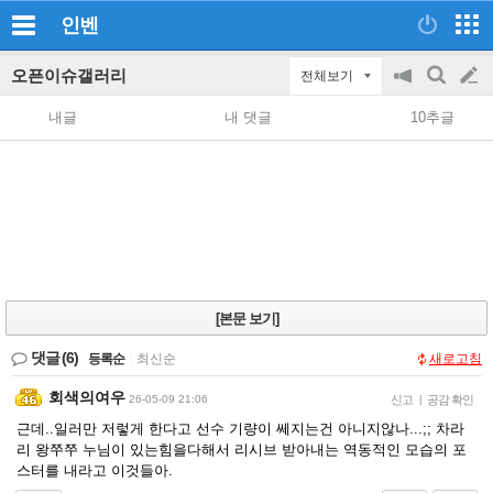
인벤
오픈이슈갤러리
전체보기
공
검
글
지
색
내글
내 댓글
10추글
on/off
쓰
기
[본문 보기]
댓글
(6)
등록순
|
최신순
새로고침
회색의여우
26-05-09 21:06
신고
|
공감 확인
근데..일러만 저렇게 한다고 선수 기량이 쎄지는건 아니지않나...;; 차라
리 왕쭈쭈 누님이 있는힘을다해서 리시브 받아내는 역동적인 모습의 포
스터를 내라고 이것들아.