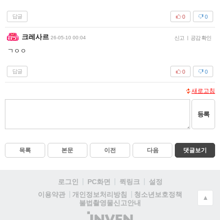
답글
0
0
크레사르
26-05-10 00:04
신고
|
공감 확인
ㄱㅇㅇ
답글
0
0
새로고침
등록
목록
본문
이전
다음
댓글보기
로그인
PC화면
퀵링크
설정
청소년보호정책
이용약관
개인정보처리방침
▲
불법촬영물신고안내
(주)