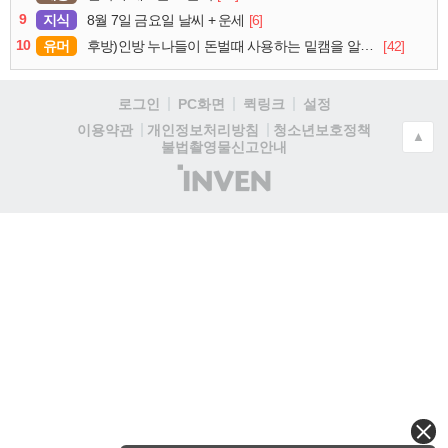
9
지식
[6]
8월 7일 금요일 날씨 + 운세
10
유머
[42]
후방)인방 누나들이 돈벌때 사용하는 밑캠을 알아보자
로그인
PC화면
퀵링크
설정
청소년보호정책
이용약관
개인정보처리방침
▲
불법촬영물신고안내
(주)
인
벤