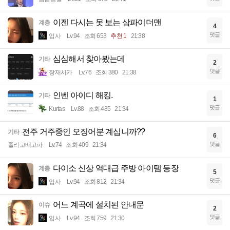
이젠 다시는 못 보는 삼파이더맨
계층
4
댓글
입사
Lv.94
조회 653
추천 1
21:38
심심해서 찾아봤는데
기타
2
댓글
장재시카
Lv.76
조회 380
21:38
인벤 아이디 해킹.
기타
1
댓글
Kurtas
Lv.88
조회 485
21:34
전주 거주중인 오징어분 계십니까??
기타
6
댓글
졸리고배고파
Lv.74
조회 409
21:34
다이소 신상 역대급 주방 아이템 등장
계층
5
댓글
입사
Lv.94
조회 812
21:34
어느 계곡에 설치된 안내문
이슈
2
댓글
입사
Lv.94
조회 759
21:30