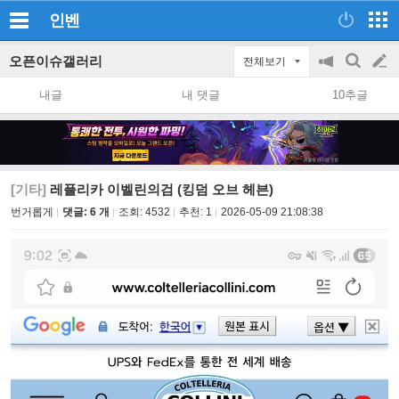
인벤
오픈이슈갤러리
전체보기
공
검
글
지
색
내글
내 댓글
10추글
on/off
쓰
기
[기타]
레플리카 이벨린의검 (킹덤 오브 헤븐)
번거롭게
댓글: 6 개
조회:
4532
추천:
1
2026-05-09 21:08:38