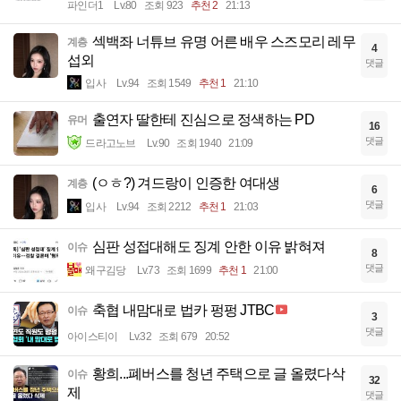
파인더1
Lv.80
조회 923
추천 2
21:13
섹백좌 너튜브 유명 어른 배우 스즈모리 레무
계층
4
섭외
댓글
입사
Lv.94
조회 1549
추천 1
21:10
출연자 딸한테 진심으로 정색하는 PD
유머
16
댓글
드라고노브
Lv.90
조회 1940
21:09
(ㅇㅎ?) 겨드랑이 인증한 여대생
계층
6
댓글
입사
Lv.94
조회 2212
추천 1
21:03
심판 성접대해도 징계 안한 이유 밝혀져
이슈
8
댓글
왜구김당
Lv.73
조회 1699
추천 1
21:00
축협 내맘대로 법카 펑펑 JTBC
이슈
3
댓글
아이스티이
Lv.32
조회 679
20:52
황희...폐버스를 청년 주택으로 글 올렸다삭
이슈
32
제
댓글