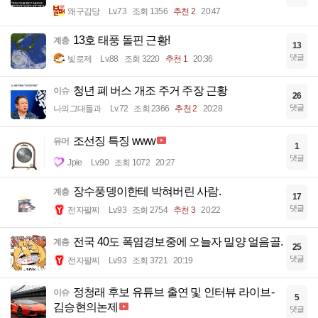
왜구김당
Lv.73
조회 1356
추천 2
20:47
13호 태풍 돌핀 근황!
계층
13
댓글
빛로제
Lv.88
조회 3220
추천 1
20:36
청년 폐 버스 개조 주거 주장 근황
이슈
26
댓글
나의그대들과
Lv.72
조회 2366
추천 2
20:28
조선징 특징 www
유머
1
댓글
Jple
Lv.90
조회 1072
20:27
장수풍뎅이한테 박혀버린 사람.
계층
17
댓글
전자팔찌
Lv.93
조회 2754
추천 3
20:22
전국 40도 폭염경보중에 오늘자 밀양 얼음골.
계층
25
댓글
전자팔찌
Lv.93
조회 3721
20:19
정청래 후보 유튜브 출연 및 인터뷰 라이브-
이슈
5
김승현의논제
댓글