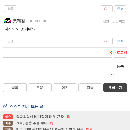
답글
0
0
롯데검
26-05-10 12:02
신고
|
공감 확인
다시봐도 멋지네요
답글
0
0
새로고침
등록
목록
본문
이전
다음
댓글보기
ㅇㅇㄱ 지금 뜨는 글
중증외상센터 천장미 배우 근황
[15]
이슈
ㅎㅂ) 봉춤 추는 누나
[8]
계층
전국 40도 폭염경보중에 오늘자 밀양 얼음골.
[25]
계층