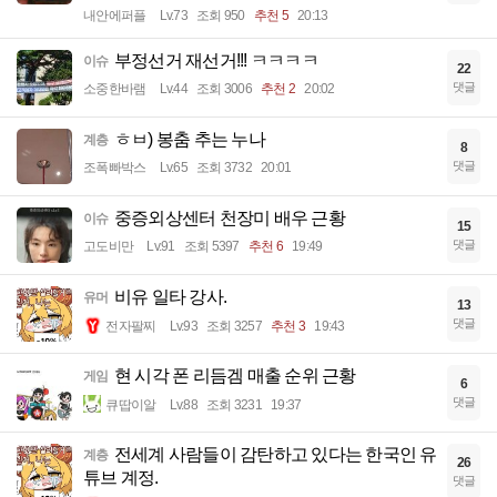
내안에퍼플
Lv.73
조회 950
추천 5
20:13
부정선거 재선거!!! ㅋㅋㅋㅋ
이슈
22
댓글
소중한바램
Lv.44
조회 3006
추천 2
20:02
ㅎㅂ) 봉춤 추는 누나
계층
8
댓글
조폭빠박스
Lv.65
조회 3732
20:01
중증외상센터 천장미 배우 근황
이슈
15
댓글
고도비만
Lv.91
조회 5397
추천 6
19:49
비유 일타 강사.
유머
13
댓글
전자팔찌
Lv.93
조회 3257
추천 3
19:43
현 시각 폰 리듬겜 매출 순위 근황
게임
6
댓글
큐땁이알
Lv.88
조회 3231
19:37
전세계 사람들이 감탄하고 있다는 한국인 유
계층
26
튜브 계정.
댓글