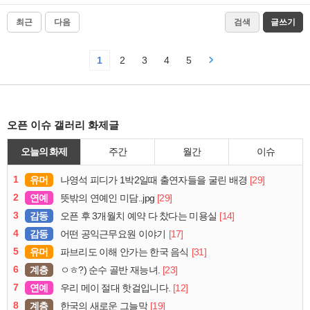
최근
다음
검색
글쓰기
1
2
3
4
5
오픈 이슈 갤러리 화제글
오늘의 화제
주간
월간
이슈
1
유머
[29]
나영석 피디가 1박2일때 출연자들을 굴린 배경
2
연예
[29]
뜻밖의 연예인 미담..jpg
3
감동
[14]
오픈 후 3개월치 예약 다 찼다는 미용실
4
감동
[17]
어떤 공익근무요원 이야기
5
유머
[31]
파브리도 이해 안가는 한국 음식
6
계층
[23]
ㅇㅎ?) 순수 골반 재능녀.
7
연예
[12]
우리 메이 절대 핫걸입니다.
8
계층
[19]
한국의 새로운 그늘막