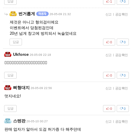
답글
1
0
번거롭게
26-05-09 21:32
신고
|
공감 확인
제것은 아니고 형의검이에요
이벤트에서 당첨된검인데
20년 넘게 창고에 방치되서 녹슬었네요
답글
0
0
Ukforce
26-05-09 22:18
신고
|
공감 확인
👍🏻👍🏻👍🏻👍🏻👍🏻👍🏻👍🏻👍🏻👍🏻
답글
0
0
삐형대지
26-05-09 22:56
신고
|
공감 확인
멋지네요!
답글
0
0
스텐판
26-05-10 00:27
신고
|
공감 확인
판매 업자가 알아서 도검 허가증 다 해주던데