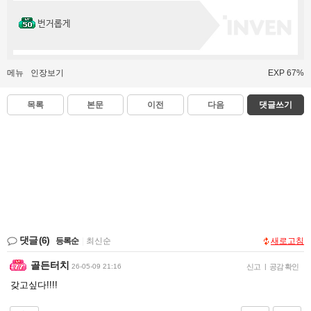
번거롭게
메뉴
인장보기
EXP 67%
목록
본문
이전
다음
댓글쓰기
댓글
(6)
등록순
|
최신순
새로고침
골든터치
26-05-09 21:16
신고
|
공감 확인
갖고싶다!!!!