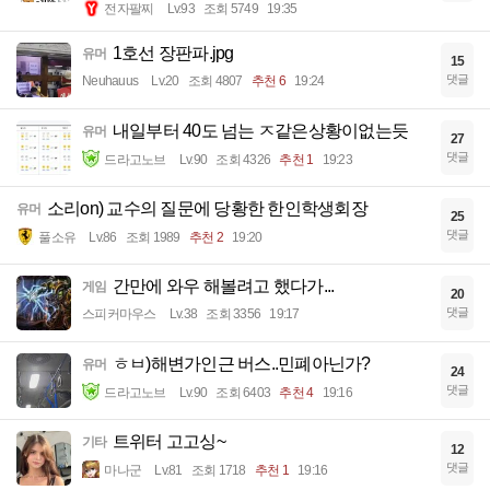
전자팔찌
Lv.93
조회 5749
19:35
1호선 장판파.jpg
유머
15
댓글
Neuhauus
Lv.20
조회 4807
추천 6
19:24
내일부터 40도 넘는 ㅈ같은상황이없는듯
유머
27
댓글
드라고노브
Lv.90
조회 4326
추천 1
19:23
소리on) 교수의 질문에 당황한 한인학생회장
유머
25
댓글
풀소유
Lv.86
조회 1989
추천 2
19:20
간만에 와우 해볼려고 했다가...
게임
20
댓글
스피커마우스
Lv.38
조회 3356
19:17
ㅎㅂ)해변가인근 버스..민폐아닌가?
유머
24
댓글
드라고노브
Lv.90
조회 6403
추천 4
19:16
트위터 고고싱~
기타
12
댓글
마나군
Lv.81
조회 1718
추천 1
19:16