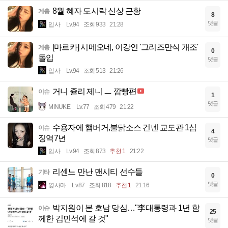
8월 혜자 도시락 신상 근황
계층
8
댓글
입사
Lv.94
조회 933
21:28
[마르카] 시메오네, 이강인 '그리즈만식 개조'
계층
0
돌입
댓글
입사
Lv.94
조회 513
21:26
거니 쥴리 제니 ㅡ 깜빵편
이슈
1
댓글
MINUKE
Lv.77
조회 479
21:22
수용자에 햄버거,불닭소스 건넨 교도관 1심
이슈
4
징역7년
댓글
입사
Lv.94
조회 873
추천 1
21:22
리센느 만난 맨시티 선수들
기타
0
댓글
옆사마
Lv.87
조회 818
추천 1
21:16
박지원이 본 호남 당심…"李대통령과 1년 함
이슈
25
께한 김민석에 갈 것"
댓글