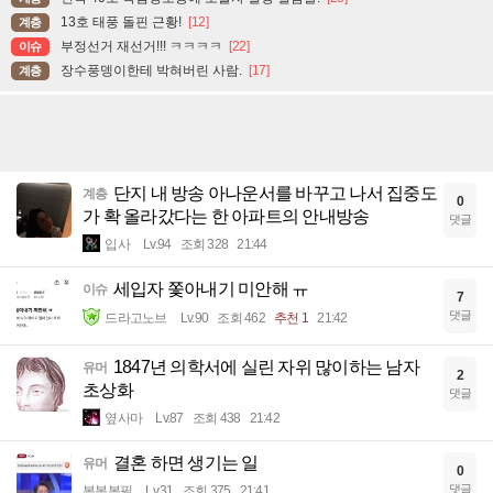
13호 태풍 돌핀 근황!
[12]
계층
부정선거 재선거!!! ㅋㅋㅋㅋ
[22]
이슈
장수풍뎅이한테 박혀버린 사람.
[17]
계층
단지 내 방송 아나운서를 바꾸고 나서 집중도
계층
0
가 확 올라갔다는 한 아파트의 안내방송
댓글
입사
Lv.94
조회 328
21:44
세입자 쫓아내기 미안해 ㅠ
이슈
7
댓글
드라고노브
Lv.90
조회 462
추천 1
21:42
1847년 의학서에 실린 자위 많이하는 남자
유머
2
초상화
댓글
옆사마
Lv.87
조회 438
21:42
결혼 하면 생기는 일
유머
0
댓글
봄봄봉필
Lv.31
조회 375
21:41