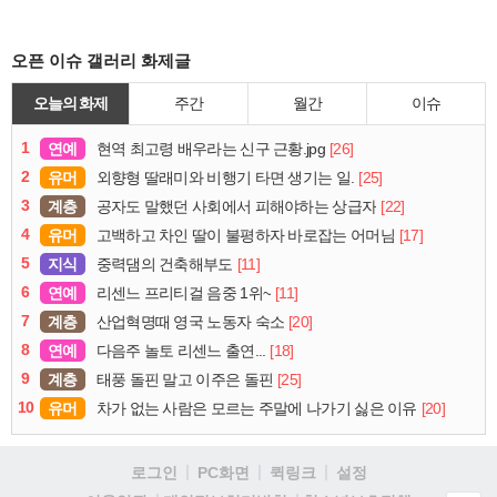
오픈 이슈 갤러리 화제글
오늘의 화제
주간
월간
이슈
1
연예
[26]
현역 최고령 배우라는 신구 근황.jpg
2
유머
[25]
외향형 딸래미와 비행기 타면 생기는 일.
3
계층
[22]
공자도 말했던 사회에서 피해야하는 상급자
4
유머
[17]
고백하고 차인 딸이 불평하자 바로잡는 어머님
5
지식
[11]
중력댐의 건축해부도
6
연예
[11]
리센느 프리티걸 음중 1위~
7
계층
[20]
산업혁명때 영국 노동자 숙소
8
연예
[18]
다음주 놀토 리센느 출연...
9
계층
[25]
태풍 돌핀 말고 이주은 돌핀
10
유머
[20]
차가 없는 사람은 모르는 주말에 나가기 싫은 이유
로그인
PC화면
퀵링크
설정