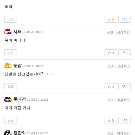
히익
답글
0
0
샤해
26-05-10 06:12
신고
|
공감 확인
목마 아니냐
답글
0
0
눈감
26-05-10 08:59
신고
|
공감 확인
신발은 신고있는거여? ㅋㅋ
답글
0
0
롯데검
26-05-10 13:01
신고
|
공감 확인
저게 가긴 가나...
답글
0
0
잠만와
26-05-11 02:36
신고
|
공감 확인