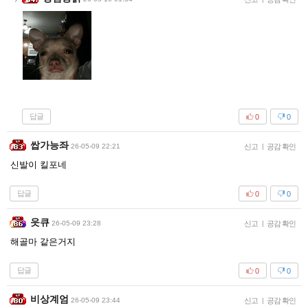
답글
0
0
쌉가능좌
26-05-09 22:21
신고
|
공감 확인
신발이 킬포네
답글
0
0
읏큐
26-05-09 23:28
신고
|
공감 확인
해골마 같은거지
답글
0
0
비상계엄
26-05-09 23:44
신고
|
공감 확인