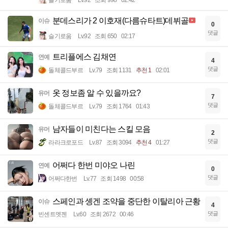
슬기로움
Lv.92
조회 998
02:42
분데스리가 2 이호재(다름슈타트)데뷔골
이슈
0
댓글
슬기로움
Lv.92
조회 650
02:17
트리플에스 김채연
연예
4
댓글
돌체콜드부르
Lv.79
조회 1131
추천 1
02:01
옷 정보좀 알 수 있을까요?
유머
7
댓글
돌체콜드부르
Lv.79
조회 1764
01:43
남자들이 미친다는 스킬 모음
유머
2
댓글
라라크로포드
Lv.87
조회 3094
추천 4
01:27
어쩌다 한번 미야오 나린
연예
0
댓글
어쩌다한번
Lv.77
조회 1498
00:58
스페인과 솅겐 조약을 중단한 이탈리아 근황
이슈
4
댓글
빈센트멧젠
Lv.60
조회 2672
00:46