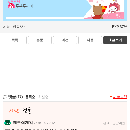
견적의 대가
두부두꺼비
메뉴
인장보기
EXP 37%
목록
본문
이전
다음
댓글쓰기
댓글
(17)
등록순
|
최신순
새로고침
제로섬게임
26-05-09 22:12
신고
|
공감 확인