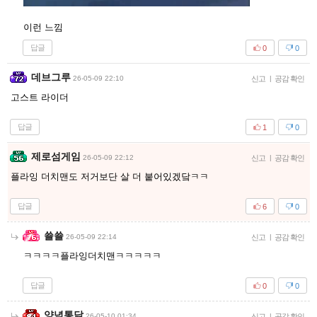
이런 느낌
답글
0
0
데브그루
26-05-09 22:10
신고
|
공감 확인
고스트 라이더
답글
1
0
제로섬게임
26-05-09 22:12
신고
|
공감 확인
플라잉 더치맨도 저거보단 살 더 붙어있겠닼ㅋㅋ
답글
6
0
쑐쑐
26-05-09 22:14
신고
|
공감 확인
ㅋㅋㅋㅋ플라잉더치맨ㅋㅋㅋㅋㅋ
답글
0
0
양념통닭
26-05-10 01:34
신고
|
공감 확인