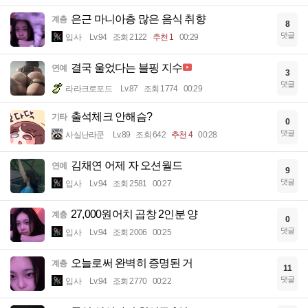
은근 마니아층 많은 음식 취향
계층
8
댓글
입사
Lv.94
조회 2122
추천 1
00:29
결국 울었다는 블핑 지수
연예
3
댓글
라라크로포드
Lv.87
조회 1774
00:29
출석체크 안해슴?
기타
0
댓글
사실난라쿤
Lv.89
조회 642
추천 4
00:28
김채연 어제 자 오션월드
연예
9
댓글
입사
Lv.94
조회 2581
00:27
27,000원어치 곱창 2인분 양
계층
0
댓글
입사
Lv.94
조회 2006
00:25
오늘로써 완벽히 증명된 거
계층
11
댓글
입사
Lv.94
조회 2770
00:22