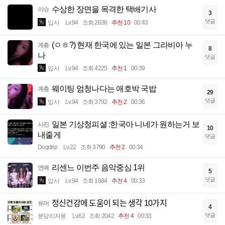
수상한 장면을 목격한 택배기사
이슈
3
댓글
입사
Lv.94
조회 2636
추천 10
00:43
(ㅇㅎ?) 현재 한국에 있는 일본 그라비아 누
계층
8
나
댓글
입사
Lv.94
조회 4225
추천 1
00:39
웨이팅 엄청나다는 애호박 국밥
계층
29
댓글
입사
Lv.94
조회 3792
추천 2
00:36
일본 기상청피셜 :한국아 니네가 원하는거 보
사진
10
내줄게
댓글
Dogdrip
Lv.22
조회 3790
추천 2
00:34
리센느 이번주 음악중심 1위
연예
5
댓글
입사
Lv.94
조회 1684
추천 4
00:33
정신건강에 도움이 되는 생각 10가지
유머
4
댓글
분당리자몽
Lv.62
조회 2042
추천 4
00:33