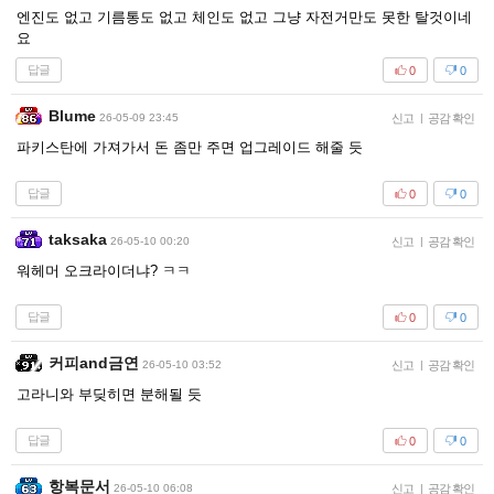
엔진도 없고 기름통도 없고 체인도 없고 그냥 자전거만도 못한 탈것이네
요
답글
0
0
Blume
26-05-09 23:45
신고
|
공감 확인
파키스탄에 가져가서 돈 좀만 주면 업그레이드 해줄 듯
답글
0
0
taksaka
26-05-10 00:20
신고
|
공감 확인
워헤머 오크라이더냐? ㅋㅋ
답글
0
0
커피and금연
26-05-10 03:52
신고
|
공감 확인
고라니와 부딪히면 분해될 듯
답글
0
0
항복문서
26-05-10 06:08
신고
|
공감 확인