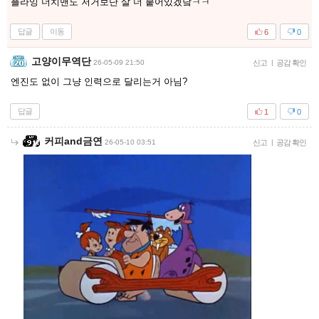
플라잉 더치맨도 저거보단 살 더 붙어있겠닼ㅋㅋ
답글
이동
6
0
고양이무역단
26-05-09 21:50
신고
|
공감 확인
엔진도 없이 그냥 인력으로 달리는거 아님?
답글
1
0
커피and금연
26-05-10 03:51
신고
|
공감 확인