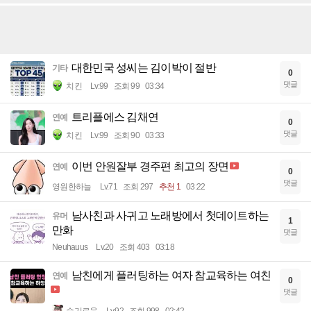
대한민국 성씨는 김이박이 절반
기타
0
댓글
치킨
Lv.99
조회 99
03:34
트리플에스 김채연
연예
0
댓글
치킨
Lv.99
조회 90
03:33
이번 안원잘부 경주편 최고의 장면
연예
0
댓글
영원한하늘
Lv.71
조회 297
추천 1
03:22
남사친과 사귀고 노래방에서 첫데이트하는
유머
1
만화
댓글
Neuhauus
Lv.20
조회 403
03:18
남친에게 플러팅하는 여자 참교육하는 여친
연예
0
댓글