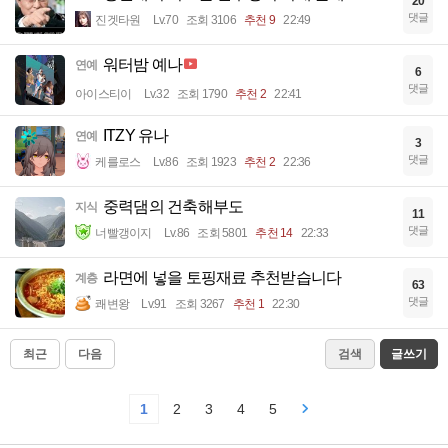
20
댓글
진겟타원
Lv.70
조회 3106
추천 9
22:49
워터밤 예나
연예
6
댓글
아이스티이
Lv.32
조회 1790
추천 2
22:41
ITZY 유나
연예
3
댓글
케를로스
Lv.86
조회 1923
추천 2
22:36
중력댐의 건축해부도
지식
11
댓글
너빨갱이지
Lv.86
조회 5801
추천 14
22:33
라면에 넣을 토핑재료 추천받습니다
계층
63
댓글
쾌변왕
Lv.91
조회 3267
추천 1
22:30
최근
다음
검색
글쓰기
1
2
3
4
5