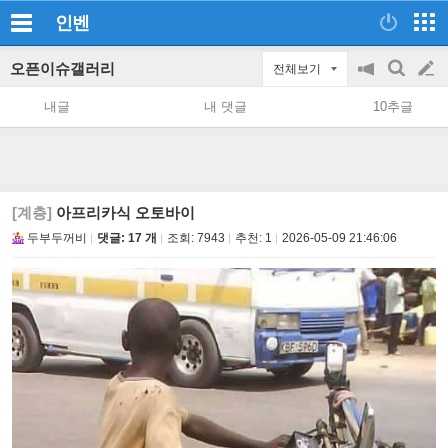
인벤
오픈이슈갤러리
전체보기
공
검
글
지
색
내글
내 댓글
10추글
on/off
쓰
기
[계층]
아프리카식 오토바이
두부두꺼비
댓글: 17 개
조회:
7943
추천:
1
2026-05-09 21:46:06