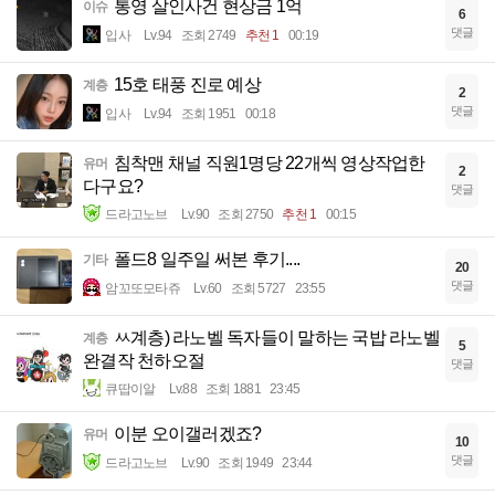
통영 살인사건 현상금 1억
이슈
6
댓글
입사
Lv.94
조회 2749
추천 1
00:19
15호 태풍 진로 예상
계층
2
댓글
입사
Lv.94
조회 1951
00:18
침착맨 채널 직원1명당 22개씩 영상작업한
유머
2
다구요?
댓글
드라고노브
Lv.90
조회 2750
추천 1
00:15
폴드8 일주일 써본 후기....
기타
20
댓글
암꼬또모타쥬
Lv.60
조회 5727
23:55
ㅆ계층) 라노벨 독자들이 말하는 국밥 라노벨
계층
5
완결작 천하오절
댓글
큐땁이알
Lv.88
조회 1881
23:45
이분 오이갤러겠죠?
유머
10
댓글
드라고노브
Lv.90
조회 1949
23:44