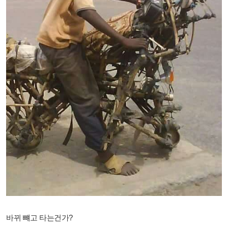
바뀌 뺴고 타는건가?