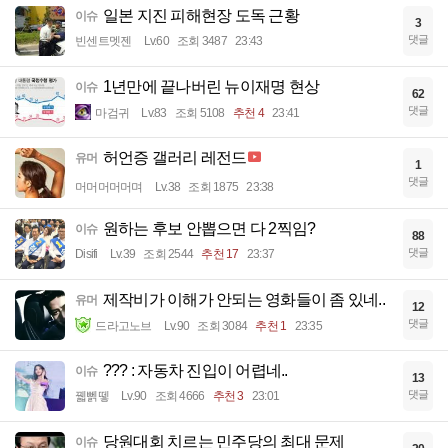
일본 지진 피해현장 도독 근황
이슈
3
댓글
빈센트멧젠
Lv.60
조회 3487
23:43
1년만에 끝나버린 뉴이재명 현상
이슈
62
댓글
마검귀
Lv.83
조회 5108
추천 4
23:41
허언증 갤러리 레전드
유머
1
댓글
머머머머머며
Lv.38
조회 1875
23:38
원하는 후보 안뽑으면 다 2찍임?
이슈
88
댓글
Disifi
Lv.39
조회 2544
추천 17
23:37
제작비가 이해가 안되는 영화들이 좀 있네..
유머
12
댓글
드라고노브
Lv.90
조회 3084
추천 1
23:35
??? : 자동차 진입이 어렵네..
이슈
13
댓글
꿻뻵뗗
Lv.90
조회 4666
추천 3
23:01
당원대회 치르는 민주당의 최대 문제
이슈