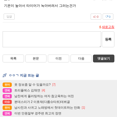
기온이 높아서 타이어가 녹아버려서 그러는건가
답글
0
0
새로고침
등록
목록
본문
이전
다음
댓글보기
ㅇㅇㄱ 지금 뜨는 글
옷 정보좀 알 수 있을까요?
[7]
유머
트리플에스 김채연
[4]
연예
남친에게 플러팅하는 여자 참교육하는 여친
연예
분데스리가 2 이호재(다름슈타트)데뷔골
이슈
남사친과 사귀고 노래방에서 첫데이트하는 만화
[1]
유머
이번 안원잘부 경주편 최고의 장면
연예