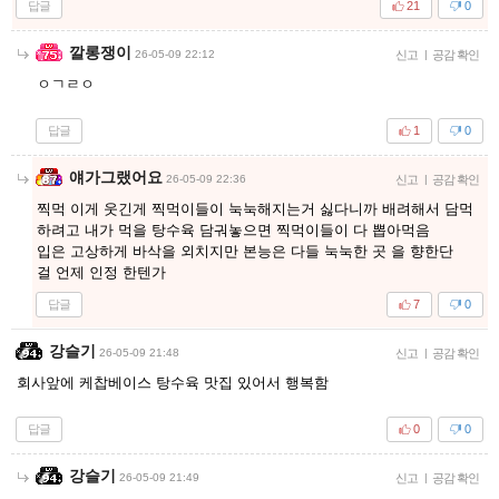
답글
21
0
깔롱쟁이
26-05-09 22:12
신고
|
공감 확인
ㅇㄱㄹㅇ
답글
1
0
얘가그랬어요
26-05-09 22:36
신고
|
공감 확인
찍먹 이게 웃긴게 찍먹이들이 눅눅해지는거 싫다니까 배려해서 담먹
하려고 내가 먹을 탕수육 담궈놓으면 찍먹이들이 다 뽑아먹음
입은 고상하게 바삭을 외치지만 본능은 다들 눅눅한 곳 을 향한단
걸 언제 인정 한텐가
답글
7
0
강슬기
26-05-09 21:48
신고
|
공감 확인
회사앞에 케찹베이스 탕수육 맛집 있어서 행복함
답글
0
0
강슬기
26-05-09 21:49
신고
|
공감 확인