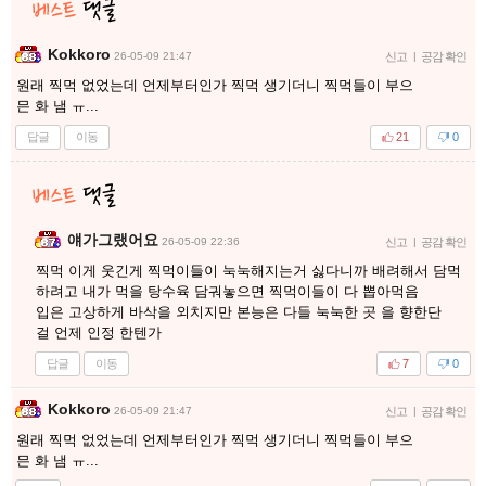
Kokkoro
26-05-09 21:47
신고
|
공감 확인
원래 찍먹 없었는데 언제부터인가 찍먹 생기더니 찍먹들이 부으
믄 화 냄 ㅠ...
답글
이동
21
0
얘가그랬어요
26-05-09 22:36
신고
|
공감 확인
찍먹 이게 웃긴게 찍먹이들이 눅눅해지는거 싫다니까 배려해서 담먹
하려고 내가 먹을 탕수육 담궈놓으면 찍먹이들이 다 뽑아먹음
입은 고상하게 바삭을 외치지만 본능은 다들 눅눅한 곳 을 향한단
걸 언제 인정 한텐가
답글
이동
7
0
Kokkoro
26-05-09 21:47
신고
|
공감 확인
원래 찍먹 없었는데 언제부터인가 찍먹 생기더니 찍먹들이 부으
믄 화 냄 ㅠ...