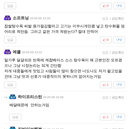
답글
0
0
소프트닝
26-05-09 23:26
신고
|
공감 확인
찹쌀탕수육 씨발 원가절감할라고 고기는 이쑤시개만큼 넣고 탄수화물 덩
어리로 쳐만듬. 그러고 같은 가격 쳐받는다? 절대 안먹어
답글
0
0
에클
26-05-09 23:31
신고
|
공감 확인
밀가루 달걀섞은 반죽에 케챱베이스 소스 탕수육이 왜 근본인진 모르겠
으나 그냥 시장논리는 되게 간단함
저게 대중들에게 맛있고 사람들이 많이 찾으면 너도나도 저거 팔고있을
건데 그냥 맛과 선호가 대중적이지 못하니까 없어지는거임
답글
1
0
하이프리스틴
26-05-09 23:46
신고
|
공감 확인
배달때문에 안하는거임
답글
1
0
리바이브헤븐