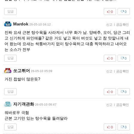
답글
0
0
Mardok
26-05-10 04:12
신고
|
공감 확인
진짜 요새 근본 탕수육들 사라져서 너무 화가 남. 양배추, 오이, 당근 그리
고 신기하게 파인애플? 같은 거도 넣고 목이 버섯도 넣고 참 맛깔나게 내
어 왔는데 요새는 싹퉁바가지 없이 탕수육하고 대충 찍먹하라고 내어오
는 소스가 전부
답글
0
0
쏘고튀어
26-05-10 05:09
신고
|
공감 확인
거진 찹쌀이 많은듯?
답글
0
0
자기객관화
26-05-10 06:47
신고
|
공감 확인
꿔바로우 극혐
근본 고기만 있는 탕수육을 돌려달라
답글
0
0