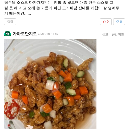
탕수육 소스도 마찬가지인데 케찹 좀 넣으면 대충 만든 소스도 그
럴 듯 해 지고 오래 쓴 기름에 튀긴 고기튀김 잡내를 케찹이 잘 덮어주
기 때문이었......
답글
0
0
가마도탄지로
26-05-10 01:02
신고
|
공감 확인