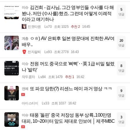
김건희 - 검사님, 그간 영부인들 수사를 다 해
이슈
5
봤나. 저만 (수사를) 했죠. 그런데 어떻게 이례적
댓글
이라고 얘기하나
진겟타원
Lv.70
조회 1025
추천 2
16:45
ㅇㅎ) AV 은퇴후 일본 명문대에 진학한 AV여
계층
20
배우..
댓글
전자팔찌
Lv.93
조회 2778
16:43
전원 꺼도 중국으로 '삐삑'‥英 1급 비밀 털렸
이슈
8
나 '발칵'
댓글
작두콩차
Lv.84
조회 1479
추천 1
16:42
또 파묘 당한(?) 리센느 메이 과거 영상 ㅋㅋ
연예
9
댓글
아이스티이
Lv.33
조회 1037
16:42
태풍 '돌핀' 중국 저장성 동부 상륙..100만명
이슈
3
대피, 10~20미터 앞도 제대로 안보여 │ 제주MBC
댓글