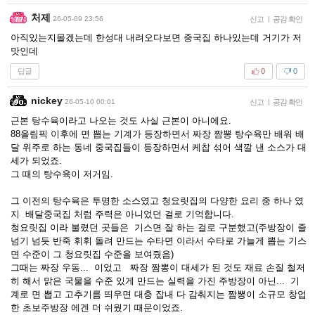
처제
26-05-09 23:56
신고
|
공감 확인
아직있는지몰겠는데 한성대 내려오다보면 중국집 하나있는데 거기가 저
맛인데
답글
0
0
nickey
26-05-10 00:01
신고
|
공감 확인
근본 탕수육이라고 나오는 것도 사실 근본이 아니에요.
88올림픽 이후에 면 뽑는 기계가 등장하면서 짜장 짬뽕 탕수육만 배워 배
달 위주로 하는 동네 중국집들이 등장하면서 케찹 섞어 색깔 낸 소스가 대
세가 되었죠.
그 때의 탕수육이 저거임.
그 이전의 탕수육은 투명한 소스였고 청요릿집의 다양한 요리 중 하나 였
지 배달중국집 처럼 주력은 아니었던 걸로 기억합니다.
청요릿집 이라 불렸던 곳들은 기스면 잘 하는 걸로 구분했고(주방장이 줄
넘기 넘듯 반죽 휘휘 돌려 만드는 수타면 이라서 수타로 가늘게 뽑는 기스
면 수준이 그 청요릿집 수준을 보여줬음)
그때는 짜장 우동... 이었고 짜장 짬뽕이 대세가 된 것도 재료 손질 철저
히 해서 맑은 국물을 수준 있게 만드는 실력을 가진 주방장이 아닌... 기
계로 면 뽑고 고추기름 띄우면 대충 잡내 다 감춰지는 짬뽕이 소규모 창업
한 초보주방장 에겐 더 쉬웠기 때문이었죠.