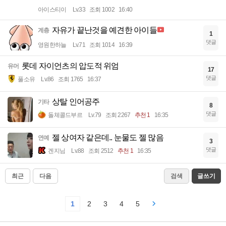
아이스티이
Lv.33
조회 1002
16:40
자유가 끝난것을 예견한 아이들
계층
1
댓글
영원한하늘
Lv.71
조회 1014
16:39
롯데 자이언츠의 압도적 위엄
유머
17
댓글
풀소유
Lv.86
조회 1765
16:37
상탈 인어공주
기타
8
댓글
돌체콜드부르
Lv.79
조회 2267
추천 1
16:35
젤 상여자 같은데.. 눈물도 젤 많음
연예
3
댓글
겐지님
Lv.88
조회 2512
추천 1
16:35
최근
다음
검색
글쓰기
1
2
3
4
5