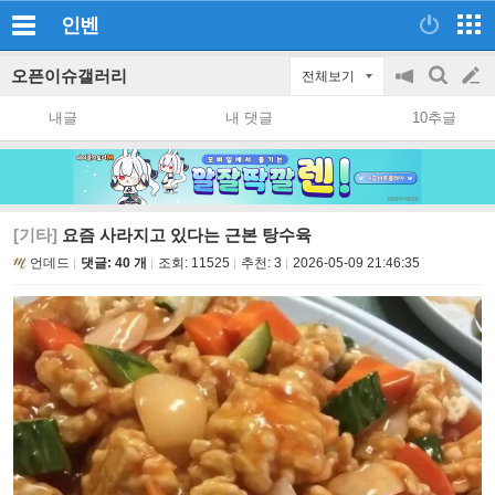
인벤
오픈이슈갤러리
전체보기
공
검
글
지
색
내글
내 댓글
10추글
on/off
쓰
기
[기타]
요즘 사라지고 있다는 근본 탕수육
언데드
댓글: 40 개
조회:
11525
추천:
3
2026-05-09 21:46:35