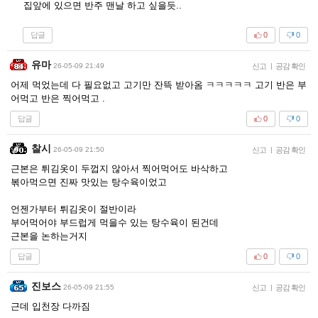
집앞에 있으면 반주 맨날 하고 싶을듯..
답글
0
0
유마
26-05-09 21:49
신고
|
공감 확인
어제 먹었는데 다 필요없고 고기만 잔뜩 받아옴 ㅋㅋㅋㅋㅋ 고기 반은 부
어먹고 반은 찍어먹고 .
답글
0
0
찰시
26-05-09 21:50
신고
|
공감 확인
근본은 튀김옷이 두껍지 않아서 찍어먹어도 바삭하고
볶아먹으면 진짜 맛있는 탕수육이었고
언젠가부터 튀김옷이 절반이라
부어먹어야 부드럽게 먹을수 있는 탕수육이 된건데
근본을 논하는거지
답글
0
0
진보스
26-05-09 21:55
신고
|
공감 확인
근데 입천장 다까짐