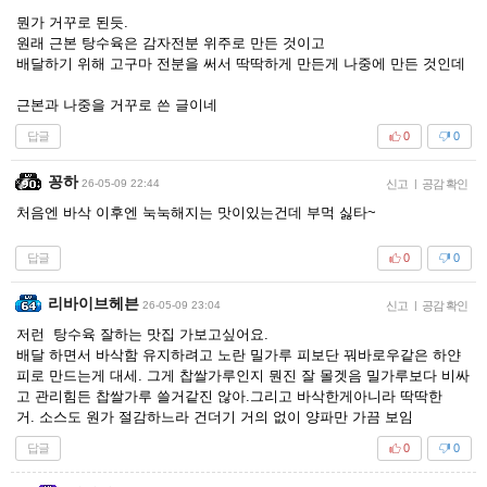
뭔가 거꾸로 된듯.
원래 근본 탕수육은 감자전분 위주로 만든 것이고
배달하기 위해 고구마 전분을 써서 딱딱하게 만든게 나중에 만든 것인데
근본과 나중을 거꾸로 쓴 글이네
답글
0
0
꽁하
26-05-09 22:44
신고
|
공감 확인
처음엔 바삭 이후엔 눅눅해지는 맛이있는건데 부먹 싫타~
답글
0
0
리바이브헤븐
26-05-09 23:04
신고
|
공감 확인
저런 탕수육 잘하는 맛집 가보고싶어요.
배달 하면서 바삭함 유지하려고 노란 밀가루 피보단 꿔바로우같은 하얀
피로 만드는게 대세. 그게 찹쌀가루인지 뭔진 잘 몰겟음 밀가루보다 비싸
고 관리힘든 찹쌀가루 쓸거같진 않아.그리고 바삭한게아니라 딱딱한
거. 소스도 원가 절감하느라 건더기 거의 없이 양파만 가끔 보임
답글
0
0