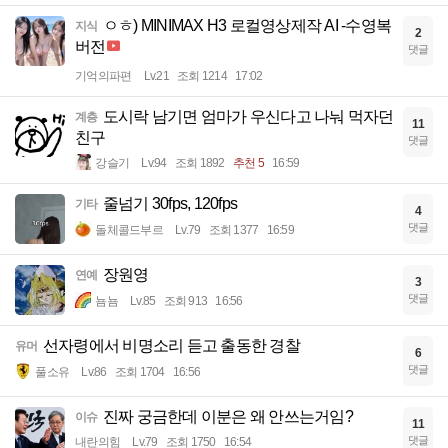
ㅇㅎ) MINIMAX H3 로컬영상제작 AI -수영복
지식
2
버전
댓글
기억의파편
Lv.21
조회 1214
17:02
도시락 남기면 엄마가 우신다고 나눠 먹자던
계층
11
친구
댓글
강슬기
Lv.94
조회 1892
추천 5
16:59
줄넘기 30fps, 120fps
기타
4
댓글
돌체콜드부르
Lv.79
조회 1377
16:59
장원영
연예
3
댓글
뇸뇸
Lv.85
조회 913
16:56
선자령에서 비명소리 듣고 출동한 경찰
유머
6
댓글
풀소유
Lv.86
조회 1704
16:56
진짜 궁금한데 이분은 왜 안쓰는거임?
이슈
11
댓글
내란의힘
Lv.79
조회 1750
16:54