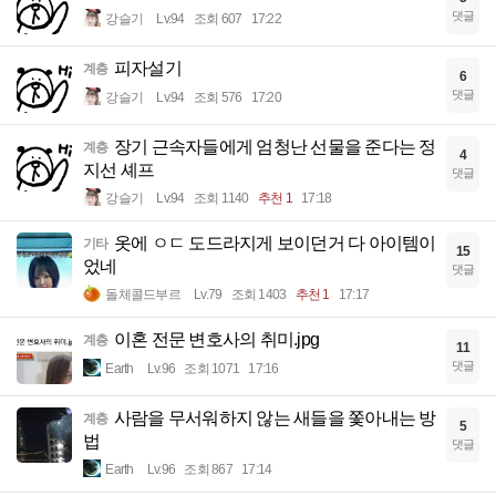
댓글
강슬기
Lv.94
조회 607
17:22
피자설기
계층
6
댓글
강슬기
Lv.94
조회 576
17:20
장기 근속자들에게 엄청난 선물을 준다는 정
계층
4
지선 셰프
댓글
강슬기
Lv.94
조회 1140
추천 1
17:18
옷에 ㅇㄷ 도드라지게 보이던거 다 아이템이
기타
15
었네
댓글
돌체콜드부르
Lv.79
조회 1403
추천 1
17:17
이혼 전문 변호사의 취미.jpg
계층
11
댓글
Earth
Lv.96
조회 1071
17:16
사람을 무서워하지 않는 새들을 쫓아내는 방
계층
5
법
댓글
Earth
Lv.96
조회 867
17:14