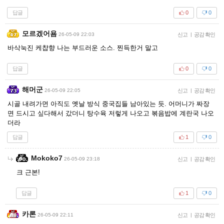
답글
0
0
모르겠어욤
26-05-09 22:03
신고
|
공감 확인
바삭눅진 케챱향 나는 부드러운 소스. 찐득한거 말고
답글
0
0
해머군
26-05-09 22:05
신고
|
공감 확인
시골 내려가면 아직도 옛날 방식 중국집들 남아있는 듯. 어머니가 짜장
면 드시고 싶다해서 갔더니 탕수육 저렇게 나오고 볶음밥에 계란국 나오
더라
답글
1
0
Mokoko7
26-05-09 23:18
신고
|
공감 확인
크 근본!
답글
1
0
카론
26-05-09 22:11
신고
|
공감 확인