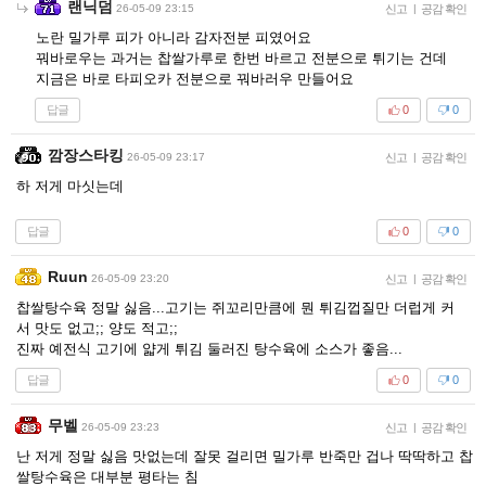
랜닉덤
26-05-09 23:15
신고
|
공감 확인
노란 밀가루 피가 아니라 감자전분 피였어요
꿔바로우는 과거는 찹쌀가루로 한번 바르고 전분으로 튀기는 건데
지금은 바로 타피오카 전분으로 꿔바러우 만들어요
답글
0
0
깜장스타킹
26-05-09 23:17
신고
|
공감 확인
하 저게 마싯는데
답글
0
0
Ruun
26-05-09 23:20
신고
|
공감 확인
찹쌀탕수육 정말 싫음...고기는 쥐꼬리만큼에 뭔 튀김껍질만 더럽게 커
서 맛도 없고;; 양도 적고;;
진짜 예전식 고기에 얇게 튀김 둘러진 탕수육에 소스가 좋음...
답글
0
0
무벨
26-05-09 23:23
신고
|
공감 확인
난 저게 정말 싫음 맛없는데 잘못 걸리면 밀가루 반죽만 겁나 딱딱하고 찹
쌀탕수육은 대부분 평타는 침