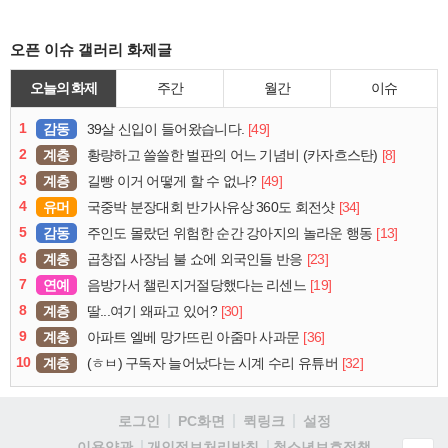
오픈 이슈 갤러리 화제글
오늘의 화제
주간
월간
이슈
1
감동
[49]
39살 신입이 들어왔습니다.
2
계층
[8]
황량하고 쓸쓸한 벌판의 어느 기념비 (카자흐스탄)
3
계층
[49]
길빵 이거 어떻게 할 수 없나?
4
유머
[34]
국중박 분장대회 반가사유상 360도 회전샷
5
감동
[13]
주인도 몰랐던 위험한 순간 강아지의 놀라운 행동
6
계층
[23]
곱창집 사장님 불 쇼에 외국인들 반응
7
연예
[19]
음방가서 챌린지거절당했다는 리센느
8
계층
[30]
딸...여기 왜파고 있어?
9
계층
[36]
아파트 엘베 망가뜨린 아줌마 사과문
10
계층
[32]
(ㅎㅂ) 구독자 늘어났다는 시계 수리 유튜버
로그인
PC화면
퀵링크
설정
청소년보호정책
이용약관
개인정보처리방침