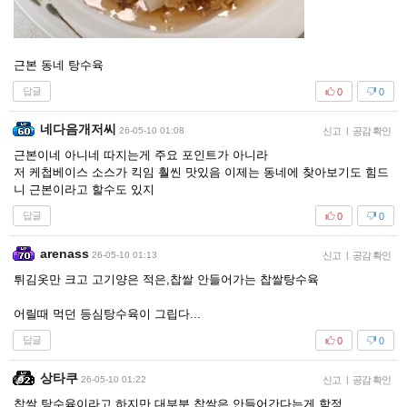
근본 동네 탕수육
답글
0
0
네다음개저씨
26-05-10 01:08
신고
|
공감 확인
근본이네 아니네 따지는게 주요 포인트가 아니라
저 케첩베이스 소스가 킥임 훨씬 맛있음 이제는 동네에 찾아보기도 힘드
니 근본이라고 할수도 있지
답글
0
0
arenass
26-05-10 01:13
신고
|
공감 확인
튀김옷만 크고 고기양은 적은,찹쌀 안들어가는 찹쌀탕수육
어릴때 먹던 등심탕수육이 그립다...
답글
0
0
상타쿠
26-05-10 01:22
신고
|
공감 확인
찹쌀 탕수육이라고 하지만 대부분 찹쌀은 안들어간다는게 함정...