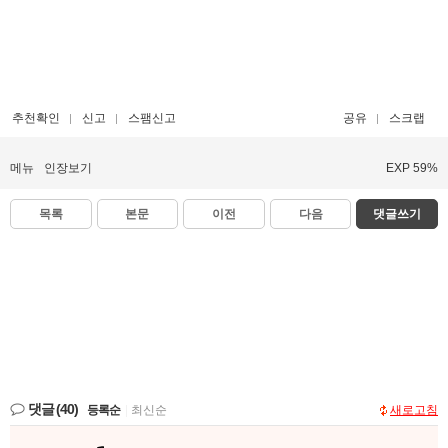
추천확인
신고
스팸신고
공유
스크랩
메뉴
인장보기
EXP 59%
목록
본문
이전
다음
댓글쓰기
댓글
(40)
등록순
|
최신순
새로고침