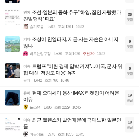
조선·일본의 동화 추구” 하영, 집안 자랑했다
연예
36
친일행적 ‘파묘’
댓글
슬기로움
Lv.92
조회 1261
16:52
조상이 친일파지, 지금 사는 자손은 아니지
기타
9
않냐
댓글
비오는압구정
Lv.86
조회 1626
추천 20
16:52
트럼프 “이란 경제 압박 커져”…미국, 군사 위
이슈
6
협 대신 ‘저강도 대응’ 유지
댓글
균터
Lv.42
조회 766
16:46
현재 오디세이 용산 IMAX 티켓팅이 어려운
유머
19
이유
댓글
풀소유
Lv.86
조회 2229
16:45
최근 젤렌스키 발언때문에 극대노한 일본인
이슈
18
들
댓글
미뉴에뜨
Lv.78
조회 1855
16:45