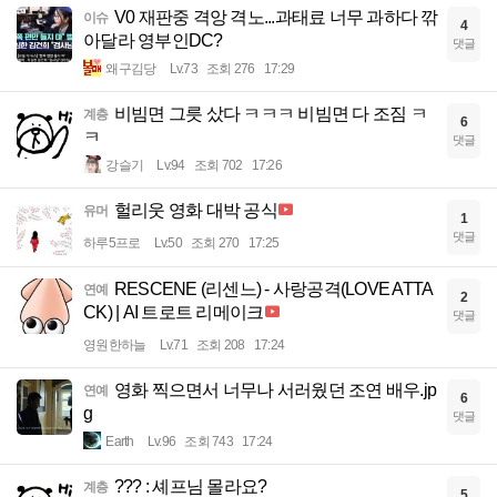
V0 재판중 격앙 격노...과태료 너무 과하다 깎
이슈
4
아달라 영부인DC?
댓글
왜구김당
Lv.73
조회 276
17:29
비빔면 그릇 샀다 ㅋㅋㅋ 비빔면 다 조짐 ㅋ
계층
6
ㅋ
댓글
강슬기
Lv.94
조회 702
17:26
헐리웃 영화 대박 공식
유머
1
댓글
하루5프로
Lv.50
조회 270
17:25
RESCENE (리센느) - 사랑공격(LOVE ATTA
연예
2
CK) | AI 트로트 리메이크
댓글
영원한하늘
Lv.71
조회 208
17:24
영화 찍으면서 너무나 서러웠던 조연 배우.jp
연예
6
g
댓글
Earth
Lv.96
조회 743
17:24
??? : 셰프님 몰라요?
계층
5