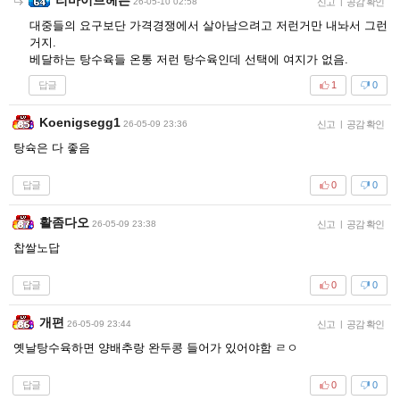
26-05-10 02:58
신고
|
공감 확인
대중들의 요구보단 가격경쟁에서 살아남으려고 저런거만 내놔서 그런
거지.
베달하는 탕수육들 온통 저런 탕수육인데 선택에 여지가 없음.
답글
1
0
Koenigsegg1
26-05-09 23:36
신고
|
공감 확인
탕슉은 다 좋음
답글
0
0
활좀다오
26-05-09 23:38
신고
|
공감 확인
찹쌀노답
답글
0
0
개편
26-05-09 23:44
신고
|
공감 확인
옛날탕수육하면 양배추랑 완두콩 들어가 있어야함 ㄹㅇ
답글
0
0