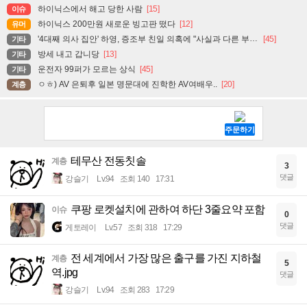
하이닉스에서 해고 당한 사람
[15]
이슈
하이닉스 200만원 새로운 빙고판 떴다
[12]
유머
'4대째 의사 집안' 하영, 증조부 친일 의혹에 "사실과 다른 부분 있어"
[45]
기타
방세 내고 갑니당
[13]
기타
운전자 99퍼가 모르는 상식
[45]
기타
ㅇㅎ) AV 은퇴후 일본 명문대에 진학한 AV여배우..
[20]
계층
테무산 전동칫솔
계층
3
댓글
강슬기
Lv.94
조회 140
17:31
쿠팡 로켓설치에 관하여 하단 3줄요약 포함
이슈
0
댓글
게토레이
Lv.57
조회 318
17:29
전 세계에서 가장 많은 출구를 가진 지하철
계층
5
역.jpg
댓글
강슬기
Lv.94
조회 283
17:29