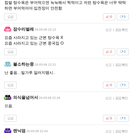
찹쌀 탕수육은 부어먹으면 눅눅해서 찍먹이고 저런 탕수육은 너무 딱딱
하면 부어먹어야 입천장이 안전함
답글
0
0
잠수리벌레
26-05-09 22:12
신고
|
공감 확인
요즘 사라지고 있는 근본 탕수육 X
요즘 사라지고 있는 근본 중국집 O
답글
2
0
블소하는중
26-05-09 22:21
신고
|
공감 확인
난 좋음…밀가루 알러지땜시..
답글
0
0
의식을넘어서
26-05-09 22:26
신고
|
공감 확인
으음.
답글
0
0
랜닉덤
26-05-09 22:44
신고
|
공감 확인