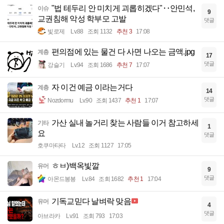
"법 테두리 안 미치게 괴롭히겠다"‥안민석,
이슈
9
교권침해 악성 학부모 고발
댓글
빛로제
Lv.88
조회 1132
추천 3
17:08
편의점에 있는 물건 다 사면 나오는 금액.jpg
계층
17
댓글
강슬기
Lv.94
조회 1686
추천 7
17:07
자 이건 예금 이라는거다
계층
14
댓글
Nozdormu
Lv.90
조회 1437
추천 1
17:07
가산 실내 놀거리 찾는 사람들 이거 참고하세
기타
1
요
댓글
호쿠마타타
Lv.12
조회 1127
17:05
ㅎㅂ)백옥빛깔
유머
9
댓글
아몬드봉봉
Lv.84
조회 1682
추천 1
17:04
기독교믿다 날벼락 맞음
유머
4
댓글
아브라카
Lv.91
조회 793
17:03