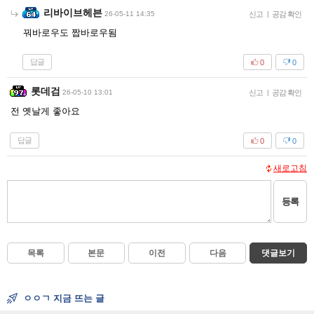
리바이브헤븐
26-05-11 14:35
신고
|
공감 확인
꿔바로우도 짭바로우됨
답글
0
0
롯데검
26-05-10 13:01
신고
|
공감 확인
전 옛날게 좋아요
답글
0
0
새로고침
등록
목록
본문
이전
다음
댓글보기
ㅇㅇㄱ 지금 뜨는 글