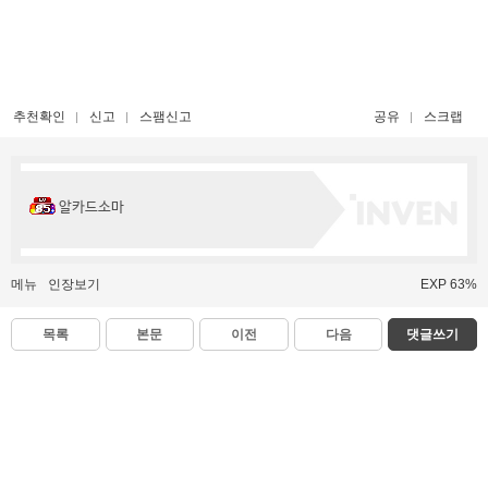
추천확인
신고
스팸신고
공유
스크랩
알카드소마
메뉴
인장보기
EXP 63%
목록
본문
이전
다음
댓글쓰기