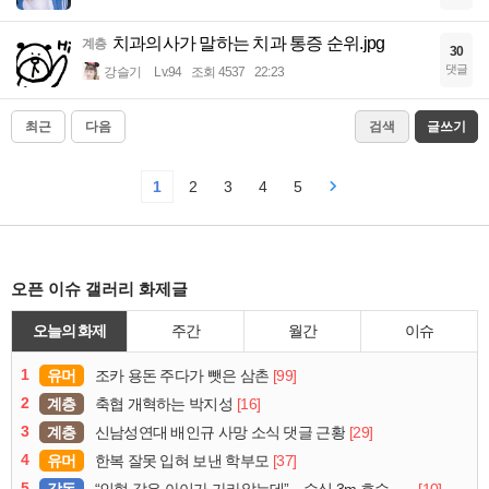
치과의사가 말하는 치과 통증 순위.jpg
계층
30
댓글
강슬기
Lv.94
조회 4537
22:23
최근
다음
검색
글쓰기
1
2
3
4
5
오픈 이슈 갤러리 화제글
오늘의 화제
주간
월간
이슈
1
유머
[99]
조카 용돈 주다가 뺏은 삼촌
2
계층
[16]
축협 개혁하는 박지성
3
계층
[29]
신남성연대 배인규 사망 소식 댓글 근황
4
유머
[37]
한복 잘못 입혀 보낸 학부모
5