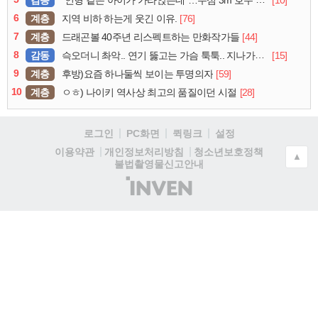
감동
[10]
“인형 같은 아이가 가라앉는데”…수심 3m 호수 뛰어든 60대 의인
6
계층
[76]
지역 비하 하는게 웃긴 이유.
7
계층
[44]
드래곤볼 40주년 리스펙트하는 만화작가들
8
감동
[15]
슥오더니 촤악.. 연기 뚫고는 가슴 툭툭.. 지나가던 아재의 정체
9
계층
[59]
후방)요즘 하나둘씩 보이는 투명의자
10
계층
[28]
ㅇㅎ) 나이키 역사상 최고의 품질이던 시절
로그인
PC화면
퀵링크
설정
청소년보호정책
이용약관
개인정보처리방침
▲
불법촬영물신고안내
(주)
인
벤