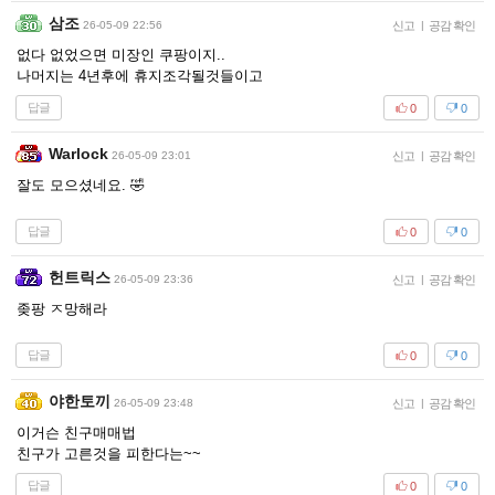
삼조
26-05-09 22:56
신고
|
공감 확인
없다 없었으면 미장인 쿠팡이지..
나머지는 4년후에 휴지조각될것들이고
답글
0
0
Warlock
26-05-09 23:01
신고
|
공감 확인
잘도 모으셨네요. 🤣
답글
0
0
헌트릭스
26-05-09 23:36
신고
|
공감 확인
좆팡 ㅈ망해라
답글
0
0
야한토끼
26-05-09 23:48
신고
|
공감 확인
이거슨 친구매매법
친구가 고른것을 피한다는~~
답글
0
0