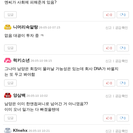
엔씨가 사회에 피해준게 있음?
답글
0
0
니머리속알탕
26-05-10 07:15
신고
|
공감 확인
없음 대광이 투자 중 ㅋ
답글
0
0
럭키소년
26-05-10 08:15
신고
|
공감 확인
그나마 남양은 회장이 물러날 가능성은 있는데 회사 DNA가 바뀔지
는 또 두고 봐야함
답글
0
0
양삼백
26-05-10 10:02
신고
|
공감 확인
남양은 이미 한앤컴퍼니로 넘어간 거 아니였음??
이미 오너 일가는 다 빠졌을텐데
답글
0
0
Kfnehx
26-05-10 10:21
신고
|
공감 확인