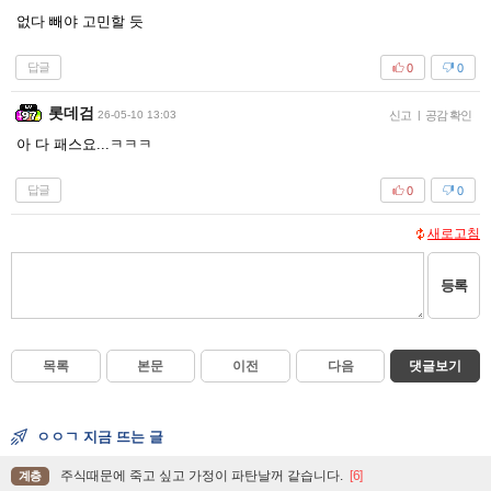
없다 빼야 고민할 듯
답글
0
0
롯데검
26-05-10 13:03
신고
|
공감 확인
아 다 패스요...ㅋㅋㅋ
답글
0
0
새로고침
등록
목록
본문
이전
다음
댓글보기
ㅇㅇㄱ 지금 뜨는 글
주식때문에 죽고 싶고 가정이 파탄날꺼 같습니다.
[6]
계층