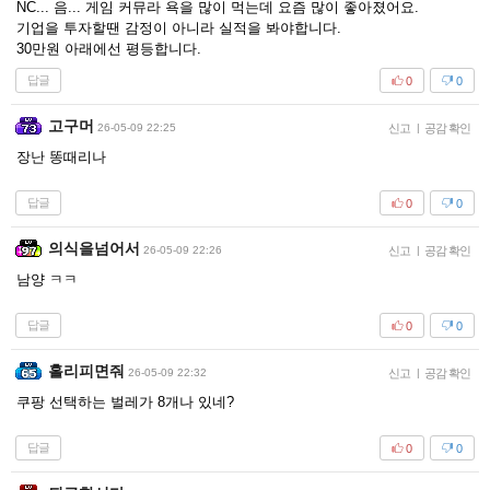
NC... 음... 게임 커뮤라 욕을 많이 먹는데 요즘 많이 좋아졌어요.
기업을 투자할땐 감정이 아니라 실적을 봐야합니다.
30만원 아래에선 평등합니다.
답글
0
0
고구머
26-05-09 22:25
신고
|
공감 확인
장난 똥때리나
답글
0
0
의식을넘어서
26-05-09 22:26
신고
|
공감 확인
남양 ㅋㅋ
답글
0
0
홀리피면줘
26-05-09 22:32
신고
|
공감 확인
쿠팡 선택하는 벌레가 8개나 있네?
답글
0
0