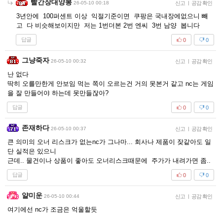
빨간장대양봉
26-05-10 00:18
신고
|
공감 확인
3년안에 100퍼센트 이상 익절기준이면 쿠팡은 국내장에없으니 빼
고 다 비슷해보이지만 저는 1번더본 2번 엔씨 3번 남양 봅니다
답글
0
0
그냥죽자
26-05-10 00:32
신고
|
공감 확인
난 없다
딱히 오를만한게 안보임 먹는 쪽이 오르는건 거의 못본거 같고 nc는 게임
을 잘 만들어야 하는데 못만들잖아?
답글
0
0
존재하다
26-05-10 00:37
신고
|
공감 확인
큰 의미의 오너 리스크가 없는nc가 그나마... 회사나 제품이 잦같아도 일
단 실적은 있으니
근데.. 물건이나 상품이 좋아도 오너리스크때문에 주가가 내려가면 좀..
답글
0
0
얄미운
26-05-10 00:44
신고
|
공감 확인
여기에선 nc가 조금은 억울할듯