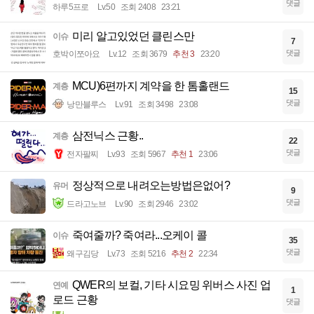
댓글
하루5프로
Lv.50
조회 2408
23:21
미리 알고있었던 클린스만
이슈
7
댓글
호박이쪼아요
Lv.12
조회 3679
추천 3
23:20
MCU)6편까지 계약을 한 톰홀랜드
계층
15
댓글
낭만블루스
Lv.91
조회 3498
23:08
삼전닉스 근황..
계층
22
댓글
전자팔찌
Lv.93
조회 5967
추천 1
23:06
정상적으로 내려오는방법은없어?
유머
9
댓글
드라고노브
Lv.90
조회 2946
23:02
죽여줄까? 죽여라...오케이 콜
이슈
35
댓글
왜구김당
Lv.73
조회 5216
추천 2
22:34
QWER의 보컬, 기타 시요밍 위버스 사진 업
연예
1
로드 근황
댓글