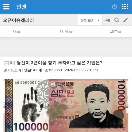
인벤
오픈이슈갤러리
전체보기
공
검
글
지
색
내글
내 댓글
10추글
on/off
쓰
기
[기타]
당신이 3년이상 장기 투자하고 싶은 기업은?
알카드소마
댓글: 42 개
조회:
8850
2026-05-09 22:13:51