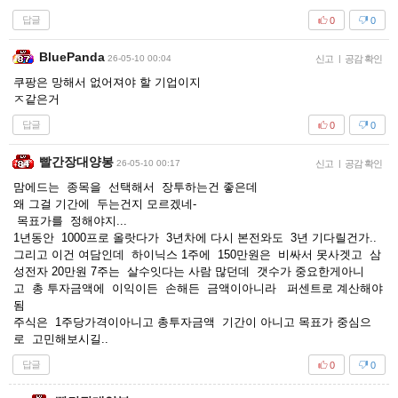
답글
0
0
BluePanda
26-05-10 00:04
신고
|
공감 확인
쿠팡은 망해서 없어져야 할 기업이지
ㅈ같은거
답글
0
0
빨간장대양봉
26-05-10 00:17
신고
|
공감 확인
맘에드는 종목을 선택해서 장투하는건 좋은데
왜 그걸 기간에 두는건지 모르겠네-
목표가를 정해야지...
1년동안 1000프로 올랏다가 3년차에 다시 본전와도 3년 기다릴건가..
그리고 이건 여담인데 하이닉스 1주에 150만원은 비싸서 못사겟고 삼
성전자 20만원 7주는 살수잇다는 사람 많던데 갯수가 중요한게아니
고 총 투자금액에 이익이든 손해든 금액이아니라 퍼센트로 계산해야
됨
주식은 1주당가격이아니고 총투자금액 기간이 아니고 목표가 중심으
로 고민해보시길..
답글
0
0