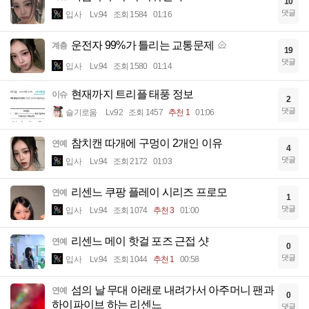
10
댓글
입사
Lv.94
조회 1584
01:16
운전자 99%가 틀리는 교통문제
계층
19
댓글
입사
Lv.94
조회 1580
01:14
현재까지 트리플 태풍 정보
이슈
2
댓글
슬기로움
Lv.92
조회 1457
추천 1
01:06
참치캔 따개에 구멍이 2개인 이유
연예
4
댓글
입사
Lv.94
조회 2172
01:03
리센느 쿠팡 플레이 시리즈 프로모
연예
1
댓글
입사
Lv.94
조회 1074
추천 3
01:00
리센느 메이 핫걸 포즈 근접 샷
연예
0
댓글
입사
Lv.94
조회 1044
추천 1
00:58
섬의 날 무대 아래로 내려가서 아주머니 팬과
연예
0
하이파이브 하는 리센느
댓글