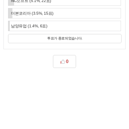
NC소프트
(
5.1
%,
22
표)
더본코리아
(
3.5
%,
15
표)
남양유업
(
1.4
%,
6
표)
투표가 종료되었습니다.
0