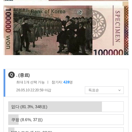
제
Q
.
(종료)
목
최대
1
개 선택 가능
참가자:
428
명
:
26.05.10 22:20:59
마감
없다
(
81.3
%,
348
표)
쿠팡
(
8.6
%,
37
표)