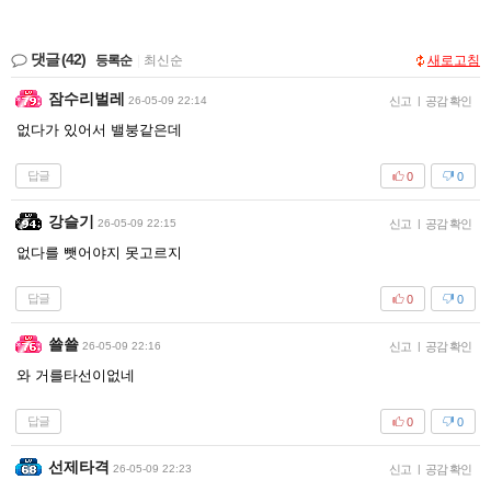
댓글
(42)
등록순
|
최신순
새로고침
잠수리벌레
26-05-09 22:14
신고
|
공감 확인
없다가 있어서 밸붕같은데
답글
0
0
강슬기
26-05-09 22:15
신고
|
공감 확인
없다를 뺏어야지 못고르지
답글
0
0
쑐쑐
26-05-09 22:16
신고
|
공감 확인
와 거를타선이없네
답글
0
0
선제타격
26-05-09 22:23
신고
|
공감 확인