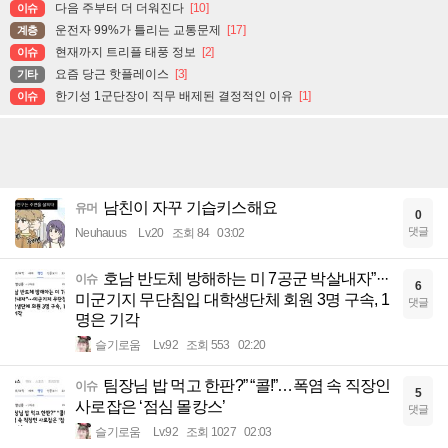
다음 주부터 더 더워진다
[10]
이슈
운전자 99%가 틀리는 교통문제
[17]
계층
현재까지 트리플 태풍 정보
[2]
이슈
요즘 당근 핫플레이스
[3]
기타
한기성 1군단장이 직무 배제된 결정적인 이유
[1]
이슈
남친이 자꾸 기습키스해요
유머
0
댓글
Neuhauus
Lv.20
조회 84
03:02
호남 반도체 방해하는 미 7공군 박살내자”···
이슈
6
미군기지 무단침입 대학생단체 회원 3명 구속, 1
댓글
명은 기각
슬기로움
Lv.92
조회 553
02:20
팀장님 밥 먹고 한판?” “콜!”…폭염 속 직장인
이슈
5
사로잡은 ‘점심 몰캉스’
댓글
슬기로움
Lv.92
조회 1027
02:03