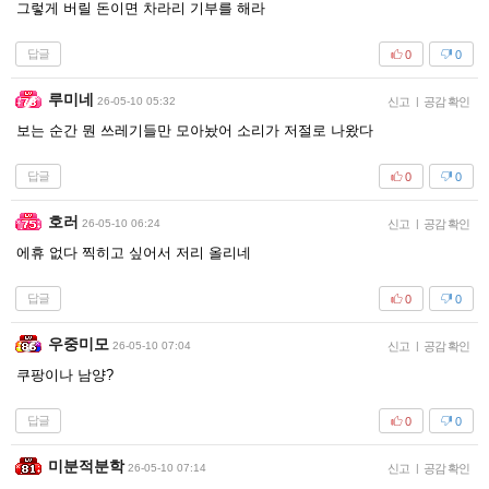
그렇게 버릴 돈이면 차라리 기부를 해라
답글
0
0
루미네
26-05-10 05:32
신고
|
공감 확인
보는 순간 뭔 쓰레기들만 모아놨어 소리가 저절로 나왔다
답글
0
0
호러
26-05-10 06:24
신고
|
공감 확인
에휴 없다 찍히고 싶어서 저리 올리네
답글
0
0
우중미모
26-05-10 07:04
신고
|
공감 확인
쿠팡이나 남양?
답글
0
0
미분적분학
26-05-10 07:14
신고
|
공감 확인