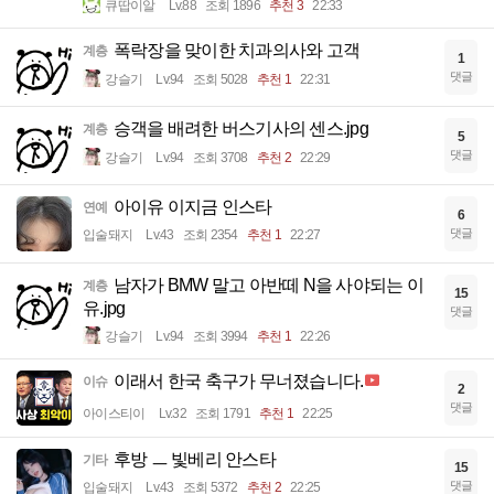
큐땁이알
Lv.88
조회 1896
추천 3
22:33
폭락장을 맞이한 치과의사와 고객
계층
1
댓글
강슬기
Lv.94
조회 5028
추천 1
22:31
승객을 배려한 버스기사의 센스.jpg
계층
5
댓글
강슬기
Lv.94
조회 3708
추천 2
22:29
아이유 이지금 인스타
연예
6
댓글
입술돼지
Lv.43
조회 2354
추천 1
22:27
남자가 BMW 말고 아반떼 N을 사야되는 이
계층
15
유.jpg
댓글
강슬기
Lv.94
조회 3994
추천 1
22:26
이래서 한국 축구가 무너졌습니다.
이슈
2
댓글
아이스티이
Lv.32
조회 1791
추천 1
22:25
후방 ㅡ 빛베리 안스타
기타
15
댓글
입술돼지
Lv.43
조회 5372
추천 2
22:25