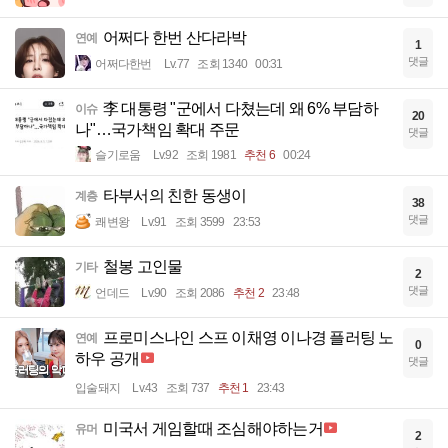
어쩌다 한번 산다라박
연예
1
댓글
어쩌다한번
Lv.77
조회 1340
00:31
李 대통령 "군에서 다쳤는데 왜 6% 부담하
이슈
20
나"…국가책임 확대 주문
댓글
슬기로움
Lv.92
조회 1981
추천 6
00:24
타부서의 친한 동생이
계층
38
댓글
쾌변왕
Lv.91
조회 3599
23:53
철봉 고인물
기타
2
댓글
언데드
Lv.90
조회 2086
추천 2
23:48
프로미스나인 스프 이채영 이나경 플러팅 노
연예
0
하우 공개
댓글
입술돼지
Lv.43
조회 737
추천 1
23:43
미국서 게임할때 조심해야하는거
유머
2