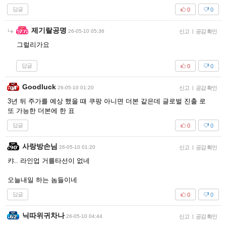
답글
0
0
제기랄공명
26-05-10 05:36
신고
|
공감 확인
그럴리가요
답글
0
0
Goodluck
26-05-10 01:20
신고
|
공감 확인
3년 뒤 주가를 예상 했을 때 쿠팡 아니면 더본 같은데 글로벌 진출 로
또 가능한 더본에 한 표
답글
0
0
사랑방손님
26-05-10 01:20
신고
|
공감 확인
캬.. 라인업 거를타선이 없네
오늘내일 하는 놈들이네
답글
0
0
닉따위귀차나
26-05-10 04:44
신고
|
공감 확인