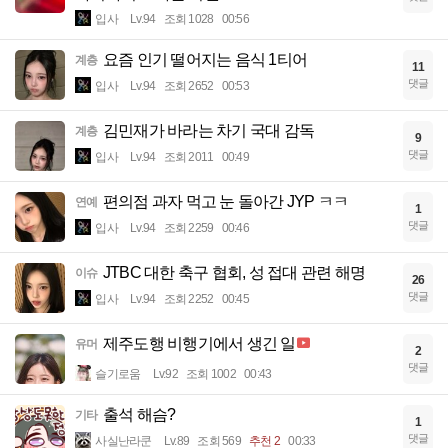
입사
Lv.94
조회 1028
00:56
요즘 인기 떨어지는 음식 1티어
계층
11
댓글
입사
Lv.94
조회 2652
00:53
김민재가 바라는 차기 국대 감독
계층
9
댓글
입사
Lv.94
조회 2011
00:49
편의점 과자 먹고 눈 돌아간 JYP ㅋㅋ
연예
1
댓글
입사
Lv.94
조회 2259
00:46
JTBC 대한 축구 협회, 성 접대 관련 해명
이슈
26
댓글
입사
Lv.94
조회 2252
00:45
제주도행 비행기에서 생긴 일
유머
2
댓글
슬기로움
Lv.92
조회 1002
00:43
출석 해슴?
기타
1
댓글
사실난라쿤
Lv.89
조회 569
추천 2
00:33