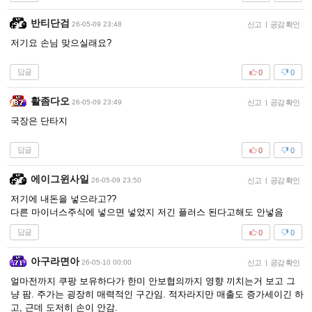
반티단검
26-05-09 23:48
신고
|
공감 확인
저기요 손님 맞으실래요?
답글
0
0
활좀다오
26-05-09 23:49
신고
|
공감 확인
국장은 단타지
답글
0
0
에이그윈사일
26-05-09 23:50
신고
|
공감 확인
저기에 내돈을 넣으라고??
다른 마이너스주식에 넣으면 넣었지 저긴 플러스 된다고해도 안넣음
답글
0
0
아구라면아
26-05-10 00:00
신고
|
공감 확인
얼마전까지 쿠팡 보유하다가 한미 안보협의까지 영향 끼치는거 보고 그
냥 팜. 주가는 굉장히 매력적인 구간임. 적자라지만 매출도 증가세이긴 하
고, 근데 도저히 손이 안감.