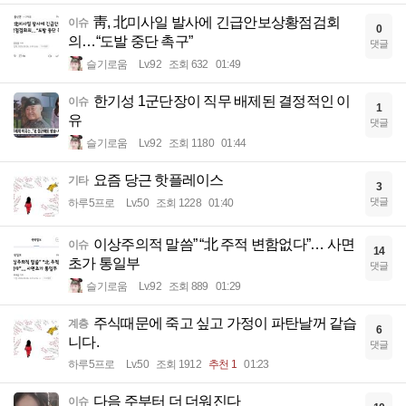
靑, 北미사일 발사에 긴급안보상황점검회
이슈
0
의…“도발 중단 촉구”
댓글
슬기로움
Lv.92
조회 632
01:49
한기성 1군단장이 직무 배제된 결정적인 이
이슈
1
유
댓글
슬기로움
Lv.92
조회 1180
01:44
요즘 당근 핫플레이스
기타
3
댓글
하루5프로
Lv.50
조회 1228
01:40
이상주의적 말씀” “北 주적 변함없다”… 사면
이슈
14
초가 통일부
댓글
슬기로움
Lv.92
조회 889
01:29
주식때문에 죽고 싶고 가정이 파탄날꺼 같습
계층
6
니다.
댓글
하루5프로
Lv.50
조회 1912
추천 1
01:23
다음 주부터 더 더워진다
이슈