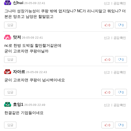
신hui
26-05-09 22:41
신고
|
공감 확인
그나마 성장가능성이 쿠팡 밖에 없지않나? NC가 리니지말고 뭐있나? 더
본은 망조고 남양은 할말없고
답글
0
0
맛저
26-05-09 22:41
신고
|
공감 확인
nc로 한방 도박질 할만할거같은데
굳이 고르자면 쿠팡아닐까
답글
0
0
자아르
26-05-09 22:43
신고
|
공감 확인
굳이 고르자면 쿠팡이 넘사벽이네요
답글
0
0
호잉1
26-05-09 22:49
신고
|
공감 확인
한결같은 기업들이네요
답글
0
0