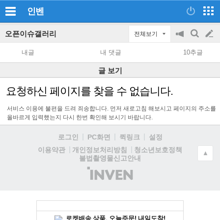
인벤
오픈이슈갤러리
전체보기
공
검
글
지
색
내글
내 댓글
10추글
on/off
쓰
글 보기
기
요청하신 페이지를 찾을 수 없습니다.
서비스 이용에 불편을 드려 죄송합니다. 먼저 새로고침 해보시고 페이지의 주소를
올바르게 입력했는지 다시 한번 확인해 보시기 바랍니다.
로그인
PC화면
퀵링크
설정
청소년보호정책
이용약관
개인정보처리방침
▲
불법촬영물신고안내
(주)
인
벤