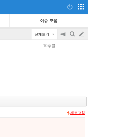
이슈 모음
전체보기
공
검
글
지
색
10추글
on/off
쓰
기
새로고침