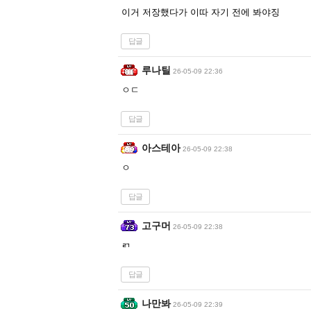
이거 저장했다가 이따 자기 전에 봐야징
답글
루나틸
26-05-09 22:36
ㅇㄷ
답글
아스테아
26-05-09 22:38
ㅇ
답글
고구머
26-05-09 22:38
ㄺ
답글
나만봐
26-05-09 22:39