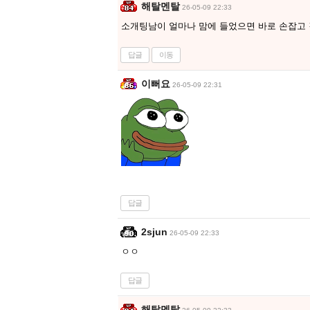
해탈멘탈
26-05-09 22:33
소개팅남이 얼마나 맘에 들었으면 바로 손잡고 
답글
이동
이뻐요
26-05-09 22:31
답글
2sjun
26-05-09 22:33
ㅇㅇ
답글
해탈멘탈