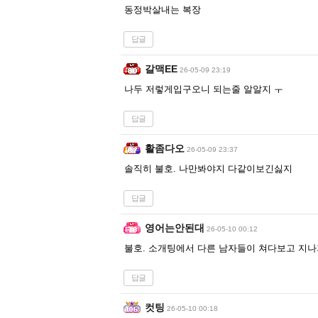
동정박살내는 복장
답글
갈맥EE
26-05-09 23:19
나두 저렇게입구오니 되는줄 알알지 ㅜ
답글
활좀다오
26-05-09 23:37
솔직히 불호. 나만봐야지 다같이보긴싫지
답글
영어는안된대
26-05-10 00:12
불호. 소개팅에서 다른 남자들이 쳐다보고 지나
답글
컷팅
26-05-10 00:18