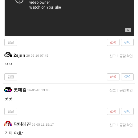
답글
0
0
2sjun
26-05-10 07:45
신고
|
공감 확인
ㅇㅇ
답글
0
0
롯데검
26-05-10 13:08
신고
|
공감 확인
굿굿
답글
0
0
닥터레진
26-05-11 15:17
신고
|
공감 확인
거제 야호~