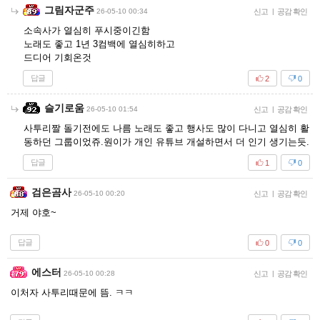
그림자군주
26-05-10 00:34
신고
|
공감 확인
소속사가 열심히 푸시중이긴함
노래도 좋고 1년 3컴백에 열심히하고
드디어 기회온것
답글
2
0
슬기로움
26-05-10 01:54
신고
|
공감 확인
사투리짤 돌기전에도 나름 노래도 좋고 행사도 많이 다니고 열심히 활
동하던 그룹이었쥬.원이가 개인 유튜브 개설하면서 더 인기 생기는듯.
답글
1
0
검은곰사
26-05-10 00:20
신고
|
공감 확인
거제 야호~
답글
0
0
에스터
26-05-10 00:28
신고
|
공감 확인
이처자 사투리때문에 뜸. ㅋㅋ