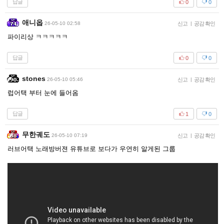
답글
0
0
애니옵
26-05-10 02:58
신고
|
공감 확인
파이리상 ㅋㅋㅋㅋㅋ
답글
0
0
stones
26-05-10 05:46
신고
|
공감 확인
럽어택 부터 눈에 들어옴
답글
1
0
무한궤도
26-05-10 07:19
신고
|
공감 확인
러브어택 노래방버젼 유튜브로 보다가 우연히 알게된 그룹