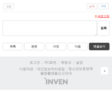
답글
0
0
새로고침
등록
목록
본문
이전
다음
댓글보기
로그인
PC화면
퀵링크
설정
청소년보호정책
이용약관
개인정보처리방침
▲
불법촬영물신고안내
(주)
인
벤