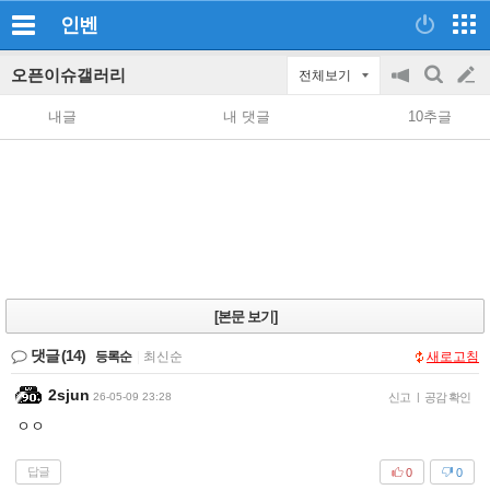
인벤
오픈이슈갤러리
전체보기
공
검
글
지
색
내글
내 댓글
10추글
on/off
쓰
기
[본문 보기]
댓글
(14)
등록순
|
최신순
새로고침
2sjun
26-05-09 23:28
신고
|
공감 확인
ㅇㅇ
답글
0
0