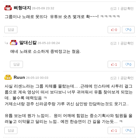
삐형대지
26-05-09 23:32
신고
|
공감 확인
그룹이나 노래로 못뜨다 유튜브 숏츠 몇개로 확~~~! ㅋㅋㅋㅋㅋ
답글
0
0
말대신칼
26-05-10 06:24
신고
|
공감 확인
얘네 노래로 소소하게 중박정고는 쳤음.
답글
1
0
Ruun
26-05-10 00:03
신고
|
공감 확인
사실 리센느라는 그룹 자체를 몰랐는데... .근래에 인스타에 사투리 걸그
룹으로 계속 영상이 떠서 보다보니 너무 귀여워서 유튭 찾아보게 되었는
데.. 볼수록 매력있음 ㅋ
거제소녀랑 경주 신라공주랑 갸루 귀신 삼인방 만담하는것도 웃기고..
유튭 보는데 뭔가 느낌이.. 원이 어깨에 힘없는 중소기획사와 팀원들 올
려놓고 이악물고 달리는 느낌.. 예전 한승연이 간 길을 가는듯... ㅋ
답글
1
0