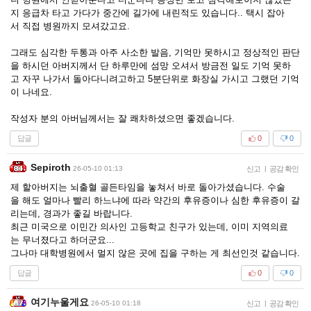
지 응급차 타고 가다가 중간에 길가에 내린적도 있습니다.. 택시 잡아
서 직접 병원까지 모셔갔고요.
그래도 심각한 두통과 아주 사소한 발음, 기억만 못하시고 정상적인 판단
을 하시던 아버지께서 단 하루만에 섬망 오셔서 방금전 일도 기억 못하
고 자꾸 나가서 돌아다니려고하고 5분단위로 화장실 가시고 그랬던 기억
이 나네요.
작성자 분의 아버님께서는 잘 쾌차하셨으면 좋겠습니다.
답글
0
0
Sepiroth
26-05-10 01:13
신고
|
공감 확인
제 할아버지는 뇌출혈 골든타임을 놓쳐서 바로 돌아가셨습니다. 수술
을 해도 얼마나 빨리 하느냐에 따라 약간의 후유증이나 심한 후유증이 갈
리는데, 경과가 좋길 바랍니다.
최근 미국으로 이민간 의사인 고등학교 친구가 있는데, 이미 지역의료
는 무너졌다고 하더군요...
그나마 대학병원에서 멀지 않은 곳에 집을 구하는 게 최선인것 같습니다.
답글
0
0
여기누울게요
26-05-10 01:18
신고
|
공감 확인