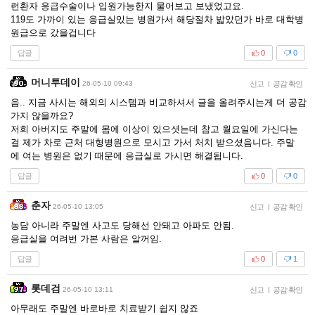
런환자 응급수술이나 입원가능한지 물어보고 보냈었고요.
119도 가까이 있는 응급실있는 병원가서 해당절차 밟았던가 바로 대학병
원급으로 갔을겁니다
답글
0
0
머니투데이
26-05-10 09:43
신고
|
공감 확인
음.. 지금 사시는 해외의 시스템과 비교하셔서 글을 올려주시는게 더 공감
가지 않을까요?
저희 아버지도 주말에 몸에 이상이 있으셧는데 참고 월요일에 가신다는
걸 제가 차로 근처 대형병원으로 모시고 가서 처치 받으셨음니다. 주말
에 여는 병원은 없기 때문에 응급실로 가시면 해결됩니다.
답글
0
0
춘자
26-05-10 13:05
신고
|
공감 확인
농담 아니라 주말엔 사고도 당해선 안돼고 아파도 안됨.
응급실을 여려번 가본 사람은 알꺼임.
답글
0
1
롯데검
26-05-10 13:11
신고
|
공감 확인
아무래도 주말엔 바로바로 치료받기 쉽지 않죠