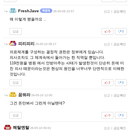
FreshJave
26-05-09 23:57
신고
|
공감 확인
왜 이렇게 됐을까요 ..
답글
0
0
피리피리
26-05-10 08:17
신고
|
공감 확인
의료체계를 구성하는 결정적 권한은 정부에게 있습니다.
의사조차도 그 체계속에서 돌아가는 한 직역일 뿐입니다.
119전원을 병원 에서 안받아주는 사태가 발생한것이 단순히 돈에 미
친 의사 때문이라는것은 현상의 원인을 너무너무 단면적으로 이해한
것입니다.
답글
2
0
꿈꿔라
26-05-10 12:00
신고
|
공감 확인
그건 돈만봐서 그런게 아닐텐데?
답글
0
0
해탈멘탈
26-05-10 00:01
신고
|
공감 확인