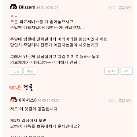
Blizzard
26-05-10 03:57
신고
|
공감 확인
ㄹㅇ
모든 의료서비스를 다 받아놓으시고
주말엔 아프지말아야겠다는게 뭔말인지...
주말에 병원에 전화걸어서 이러이러한 현상이있다 하면
당연히 주말이라 진료가 어렵다는말이 나오는거고
그래서 있는게 응급실이고 그걸 이미 이용하셔놓고
의료체계가 어쩌고하는건 이해가 안됨;;
답글
이동
12
0
0아서스0
26-05-10 05:35
신고
|
공감 확인
저도 이 댓글에 공감합니다
제3자 입장에서 보면
오히려 가족들 초동대처가 문제인데요?