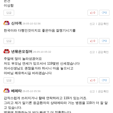
는건
이상함
답글
0
0
신야객
26-05-10 02:56
신고
|
공감 확인
한국이라 다행인것이지요 좋은마음 잘챙기시기를
답글
0
0
년묶은오징어
26-05-10 05:32
신고
|
공감 확인
주말에 많이 놀라셨겠어요
저도 부모님 연세가 있으셔서 119몇번 신세졌습니다
의사선생님도 괜찮을거라 하시니 마음 놓으시고
아버님 쾌유하시길 바라겠습니다
답글
0
0
베레타
26-05-10 05:56
신고
|
공감 확인
갑작스럽게 쓰러지거나 할때 연락하라고 119가 있는거죠.
그리고 제가 알기론 응급환자의 상태에따라 가는 병원을 119가 더 잘 알
고 있습니다.
병원에 전화하는거 보다 빠르고 더 정확합니다.