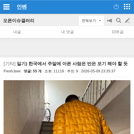
인벤
오픈이슈갤러리
전체보기
공
검
글
지
색
내글
내 댓글
10추글
on/off
쓰
기
[기타]
일기) 한국에서 주말에 아픈 사람은 반은 포기 해야 할 듯
FreshJave
댓글: 55 개
조회:
11118
추천:
9
2026-05-09 23:35:37