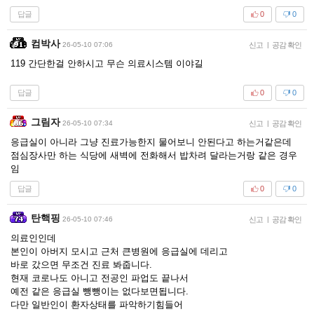
답글
0
0
컴박사
26-05-10 07:06
신고
|
공감 확인
119 간단한걸 안하시고 무슨 의료시스템 이야길
답글
0
0
그림자
26-05-10 07:34
신고
|
공감 확인
응급실이 아니라 그냥 진료가능한지 물어보니 안된다고 하는거같은데
점심장사만 하는 식당에 새벽에 전화해서 밥차려 달라는거랑 같은 경우
임
답글
0
0
탄핵핑
26-05-10 07:46
신고
|
공감 확인
의료인인데
본인이 아버지 모시고 근처 큰병원에 응급실에 데리고
바로 갔으면 무조건 진료 봐줍니다.
현재 코로나도 아니고 전공인 파업도 끝나서
예전 같은 응급실 뺑뺑이는 없다보면됩니다.
다만 일반인이 환자상태를 파악하기힘들어