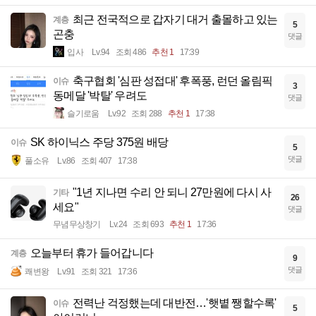
최근 전국적으로 갑자기 대거 출몰하고 있는
계층
5
곤충
댓글
입사
Lv.94
조회 486
추천 1
17:39
축구협회 '심판 성접대' 후폭풍, 런던 올림픽
이슈
3
동메달 '박탈' 우려도
댓글
슬기로움
Lv.92
조회 288
추천 1
17:38
SK 하이닉스 주당 375원 배당
이슈
5
댓글
풀소유
Lv.86
조회 407
17:38
"1년 지나면 수리 안 되니 27만원에 다시 사
기타
26
세요"
댓글
무념무상창기
Lv.24
조회 693
추천 1
17:36
오늘부터 휴가 들어갑니다
계층
9
댓글
쾌변왕
Lv.91
조회 321
17:36
전력난 걱정했는데 대반전…'햇볕 쨍할수록'
이슈
5