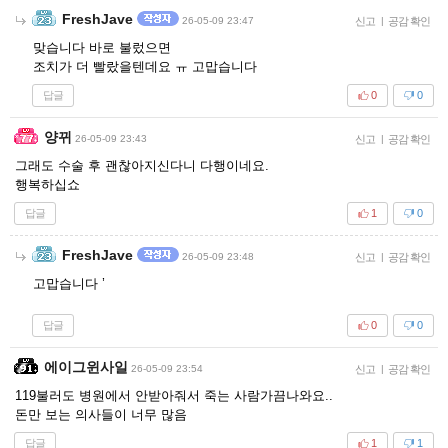
FreshJave
26-05-09 23:47
신고
|
공감 확인
맞습니다 바로 불렀으면
조치가 더 빨랐을텐데요 ㅠ 고맙습니다
답글
0
0
양뀌
26-05-09 23:43
신고
|
공감 확인
그래도 수술 후 괜찮아지신다니 다행이네요.
행복하십쇼
답글
1
0
FreshJave
26-05-09 23:48
신고
|
공감 확인
고맙습니다 ’
답글
0
0
에이그윈사일
26-05-09 23:54
신고
|
공감 확인
119불러도 병원에서 안받아줘서 죽는 사람가끔나와요..
돈만 보는 의사들이 너무 많음
답글
1
1