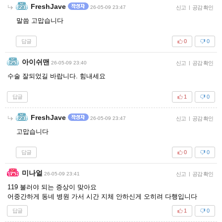
FreshJave
26-05-09 23:47
신고
|
공감 확인
말씀 고맙습니다
답글
0
0
아이쉬맨
26-05-09 23:40
신고
|
공감 확인
수술 잘되었길 바랍니다. 힘내세요
답글
1
0
FreshJave
26-05-09 23:47
신고
|
공감 확인
고맙습니다
답글
0
0
미나얼
26-05-09 23:41
신고
|
공감 확인
119 불러야 되는 증상이 맞아요
어중간하게 동네 병원 가서 시간 지체 안하신게 오히려 다행입니다
답글
1
0