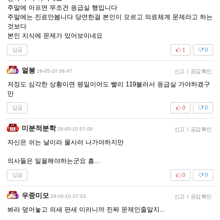
주말에 아프면 무조건 응급실 행입니다
주말에는 진료안봅니다 당연한걸 본인이 모르고 의료체계 문제라고 하는
것보다
본인 지식에 문제가 있어보이네요
답글
1
0
얼봉
26-05-10 06:47
신고
|
공감 확인
저정도 심각한 상황이면 평일이어도 빨리 119불러서 응급실 가야하겠구
만
답글
0
0
미분적분학
26-05-10 07:00
신고
|
공감 확인
자신은 쉬는 날이라 물사러 나가야하지만
의사들은 일을해야하는군요 흠...
답글
0
0
우중미모
26-05-10 07:03
신고
|
공감 확인
봐라 덮어놓고 의새 판새 이러니까 진짜 문제인줄알지...