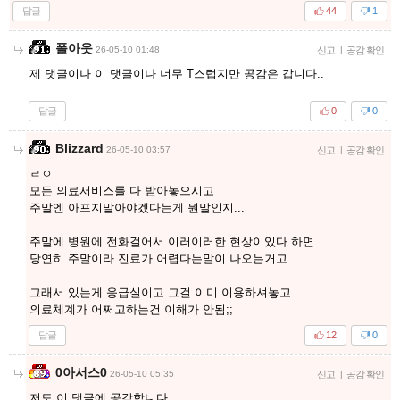
답글
44
1
폴아웃
26-05-10 01:48
신고
|
공감 확인
제 댓글이나 이 댓글이나 너무 T스럽지만 공감은 갑니다..
답글
0
0
Blizzard
26-05-10 03:57
신고
|
공감 확인
ㄹㅇ
모든 의료서비스를 다 받아놓으시고
주말엔 아프지말아야겠다는게 뭔말인지...
주말에 병원에 전화걸어서 이러이러한 현상이있다 하면
당연히 주말이라 진료가 어렵다는말이 나오는거고
그래서 있는게 응급실이고 그걸 이미 이용하셔놓고
의료체계가 어쩌고하는건 이해가 안됨;;
답글
12
0
0아서스0
26-05-10 05:35
신고
|
공감 확인
저도 이 댓글에 공감합니다