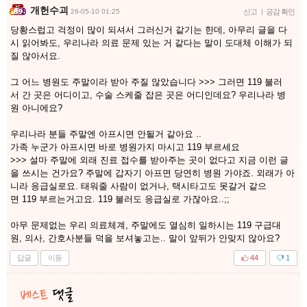
개헌수괴
26-05-10 01:25
신고
|
공감 확인
당황스럽고 걱정이 많이 되셔서 그러신거 같기는 한데, 아무리 글을 다
시 읽어봐도, 우리나라 의료 문제 있는 거 같다는 말이 도대체 이해가 되
질 않아서요.
그 어느 병원도 주말이라 받아 주질 않았습니다 >>> 그러면 119 불러
서 간 곳은 어디이고, 수술 스케줄 잡은 곳은 어디인데요? 우리나라 병
원 아니에요?
우리나라 분들 주말엔 아프시면 안될거 같아요 ..
가족 누군가 아프시면 바로 병원가지 마시고 119 부르세요
>>> 설마 주말에 외래 진료 접수를 받아주는 곳이 없다고 지금 이런 글
을 쓰시는 건가요? 주말에 갑자기 아프면 당연히 병원 가야죠. 외래가 아
니라 응급실로요. 태워줄 사람이 없거나, 택시타고도 못갈거 같으
면 119 부르는거고요. 119 불러도 응급실로 가잖아요..;;
아무 문제없는 우리 의료체계, 주말에도 열심히 일하시는 119 구급대
원, 의사, 간호사분들 덕을 보셔놓고는.. 말이 앞뒤가 안맞지 않아요?
답글
이동
44
1