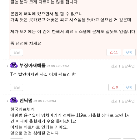
글쓴 분과 크게 다르지는 않을 겁니다
본인이 해외에 있으면서 뭘 할 수 없으니
가족 탓은 못하겠고 애꿎은 의료 시스템을 탓하고 싶으신 거 같은데
제가 보기에는 이 건에 한해서 의료 시스템에 문제도 잘못도 없습니다
좀 냉정해 지세요
답글
11
0
부장아재해돌
26-05-10 07:02
신고
|
공감 확인
T적 발언이지만 사실 이게 팩트긴 함
답글
0
0
랜닉덤
26-05-10 08:53
신고
|
공감 확인
한국의료체계
내란범 윤석열이 망쳐버리기 전에는 119로 뇌출혈 상태로 오면 1시
간 이내에 출혈제거 수술 들어갔어요
이제는 바로바로 안되는 거에요.
앞으로 점점 심해질 겁니다