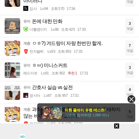
아이러니
댓글
입사
Lv.94
조회 570
17:34
돈에 대한 만화
유머
3
댓글
너빨갱이지
Lv.86
조회 425
17:33
ㅇㅎ?) 겨드랑이 자랑 한번만 할게.
계층
7
댓글
전자팔찌
Lv.93
조회 853
17:33
ㅎㅂ) 미니스커트
유머
3
댓글
레드미르
Lv.91
조회 902
추천 1
17:31
간호사 실습 vs 실전
유머
4
댓글
옆사마
Lv.87
조회 957
17:31
과학자들이 AI를 활용해 자연계에 존재하지
계층
이환 플레이 유형 테스트!
5
이벤트 참여하면 1,000 이니
않는 바이러스를 창조하다.
댓글
전자팔찌
Lv.93
조회 878
17:27
실화탐사대' 의정부 일가족 사망 생활고? 아
이슈
AD
2