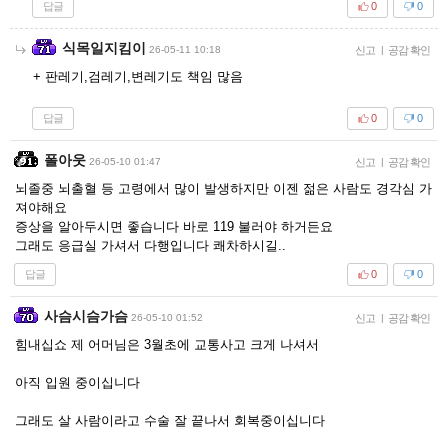
답글
0
0
식목일지킴이
26-05-11 10:18
신고
|
공감 확인
+ 판레기,검레기,변레기도 책임 많음
답글
0
0
폴아웃
26-05-10 01:47
신고
|
공감 확인
뇌졸중 뇌출혈 등 고령에서 많이 발생하지만 이젠 젊은 사람도 경각심 가
져야해요
증상을 알아두시면 좋습니다 바로 119 불러야 하거든요
그래도 응급실 가셔서 다행입니다 쾌차하시길..
답글
0
0
사슴시슴가슴
26-05-10 01:52
신고
|
공감 확인
힘내십쇼 제 어머님은 3월초에 교통사고 크게 나셔서
아직 입원 중이십니다
그래도 살 사람이라고 수술 잘 끝나서 회복중이십니다