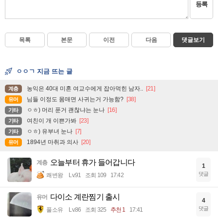
등록
목록
본문
이전
다음
댓글보기
ㅇㅇㄱ 지금 뜨는 글
농익은 40대 미혼 여교수에게 잡아먹힌 남자..
[21]
계층
님들 이정도 몸매면 사귀는거 가능함?
[38]
유머
ㅇㅎ) 머리 푼거 괜찮냐는 눈나
[16]
기타
여친이 개 이쁜가봐
[23]
기타
ㅇㅎ) 유부녀 눈나
[7]
기타
1894년 마취과 의사
[20]
유머
오늘부터 휴가 들어갑니다
계층
1
댓글
쾌변왕
Lv.91
조회 109
17:42
다이소 계란찜기 출시
유머
4
댓글
풀소유
Lv.86
조회 325
추천 1
17:41