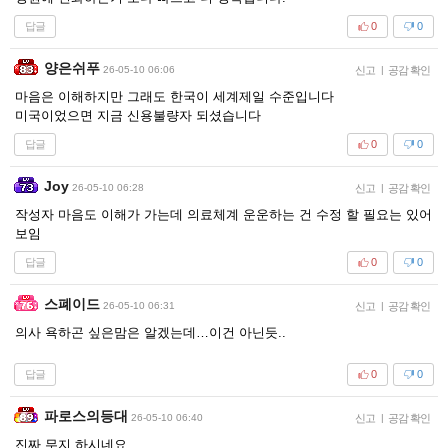
답글
0
0
양은쉬푸
26-05-10 06:06
신고
|
공감 확인
마음은 이해하지만 그래도 한국이 세계제일 수준입니다
미국이었으면 지금 신용불량자 되셨습니다
답글
0
0
Joy
26-05-10 06:28
신고
|
공감 확인
작성자 마음도 이해가 가는데 의료체계 운운하는 건 수정 할 필요는 있어
보임
답글
0
0
스폐이드
26-05-10 06:31
신고
|
공감 확인
의사 욕하곤 싶은맘은 알겠는데…이건 아닌듯..
답글
0
0
파로스의등대
26-05-10 06:40
신고
|
공감 확인
진짜 무지 하시네요