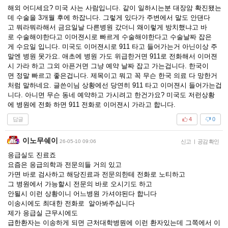
해외 어디세요? 미국 사는 사람입니다. 같이 일하시는분 대장암 확진됐는
데 수술을 3개월 후에 하잡니다. 그렇게 있다가 주변에서 말도 안댄다
고 뭐라뭐라해서 금요일날 다른병원 갔더니 왜이렇게 방치했냐고 바
로 수술해야한다고 이머젼시로 빠르게 수술해야한다고 수술날짜 잡은
게 수요일 입니다. 미국도 이머젼시로 911 타고 들어가는거 아닌이상 주
말엔 병원 못가요. 애초에 병원 가도 위급한거면 911로 전화해서 이머젼
시 가라 하고 그외 아픈거면 그냥 예약 날짜 잡고 가는겁니다. 한국이
면 정말 빠르고 좋은겁니다. 제목이고 뭐고 꼭 무슨 한국 의료 다 망한거
처럼 말하네요. 글쓴이님 상황에선 당연히 911 타고 이머젼시 들어가는겁
니다. 아니면 무슨 동네 예약하고 가시려고 한건가요? 미국도 저런상황
에 병원에 전화 하면 911 전화로 이머젼시 가라고 합니다.
답글
4
0
이노무쉐이
26-05-10 09:06
신고
|
공감 확인
응급실도 진료죠
요즘은 응급의학과 전문의들 거의 있고
가면 바로 검사하고 해당진료과 전문의한테 전화로 노티하고
그 병원에서 가능할시 전문의 바로 오시기도 하고
안될시 이런 상황이니 어느병원 가셔야된다 합니다
이송시에도 최대한 전화로 알아봐주십니다
제가 응급실 근무시에도
급한환자는 이송하게 되면 근처대학병뭔에 이런 환자있는데 그쪽에서 이