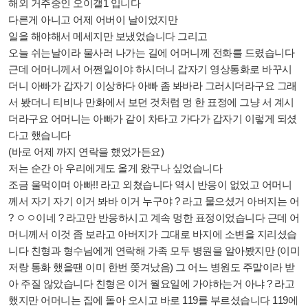
해외 거주중인 오이갤1 입니다
다른게 아니고 어제 어버이 날이었지만
일을 해야해서 메세지만 보냈었습니다 그리고
오늘 쉬는날이라 물사러 나가는 길에 어머니께 전화를 드렸습니다
근데 어머니께서 어쩐일이야 하시더니 갑자기 영상통화로 바꾸시
더니 아빠가 갑자기 이상하다 아빠 좀 봐바라 그러시더라구요 그래
서 봤더니 티비나 만화에서 보던 것처럼 멍 한 표정에 그냥 서 계시
더라구요 어머니는 아빠가 같이 차타고 가다가 갑자기 이렇게 되셨
다고 했습니다
(바로 어제 까지 연락을 했었가든요)
저는 순간 아 우리에게도 올게 왔구나 싶었습니다
조금 울먹이며 아빠!! 라고 외쳤습니다 역시 반응이 없었고 어머니
께서 자기 자기 이거 봐바 이거 누구야 ? 라고 물으셨거 아버지는 어
? ㅇㅇ이네 ? 라고만 반응하시고 계속 멍한 표정이었습니다 근데 어
머니께서 이것 좀 보라고 아버지가 그대로 바지에 소변을 지리셨습
니다 친형과 형수님에게 연락해 가족 모두 병원을 알아봤지만 (이미
저랑 통화 했을땐 이미 한번 쫒겨났음) 그 어느 병원도 주말이라 받
아 주질 않았습니다 친형은 이거 월요일에 가야하는거 아냐 ? 라고
했지만 어머니는 집에 돌아 오시고 바로 119를 부르셨습니다 119에