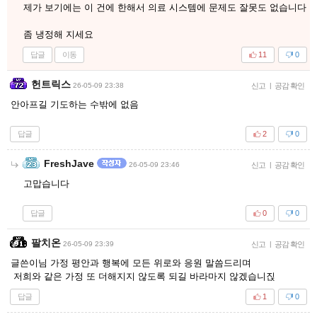
제가 보기에는 이 건에 한해서 의료 시스템에 문제도 잘못도 없습니다
좀 냉정해 지세요
답글
이동
11
0
헌트릭스
26-05-09 23:38
신고
|
공감 확인
안아프길 기도하는 수밖에 없음
답글
2
0
FreshJave
26-05-09 23:46
신고
|
공감 확인
고맙습니다
답글
0
0
팔치온
26-05-09 23:39
신고
|
공감 확인
글쓴이님 가정 평안과 행복에 모든 위로와 응원 말씀드리며
저희와 같은 가정 또 더해지지 않도록 되길 바라마지 않겠습니짅
답글
1
0