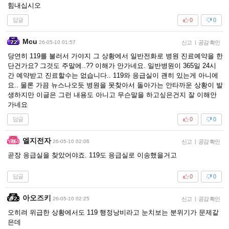
힘내십시오
답글
0
0
Mcu
26-05-10 01:57
신고
|
공감 확인
당연히 119를 불러서 가야지 그 상황에서 일반전화로 병원 진료예약을 한
단건가요? 그것도 주말에..?? 이해가 안가네요. 일반병원이 365일 24시
간 예약받고 진료할수는 없습니다.. 119와 응급실이 괜히 있는게 아니에
요.. 물론 가끔 뉴스나오듯 병원을 못찾아서 돌아가는 안타까운 상황이 발
생하지만 이글은 그런 내용도 아니고 무슨말을 하고싶은건지 잘 이해안
가네요
답글
0
0
엘지전자
26-05-10 02:06
신고
|
공감 확인
곧장 응급실을 찾았어야죠. 119도 응급실로 이송했을거고
답글
0
0
아오즈키
26-05-10 02:25
신고
|
공감 확인
오히려 위급한 상황에서도 119 행정낭비라고 눈치보는 분위기가 문제같
은데