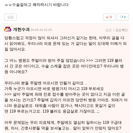
ㅠㅠ수술잘되고 쾌차하시기 바랍니다
답글
0
0
개헌수괴
26-05-10 01:25
신고
|
공감 확인
당황스럽고 걱정이 많이 되셔서 그러신거 같기는 한데, 아무리 글을 다
시 읽어봐도, 우리나라 의료 문제 있는 거 같다는 말이 도대체 이해가 되
질 않아서요.
그 어느 병원도 주말이라 받아 주질 않았습니다 >>> 그러면 119 불러
서 간 곳은 어디이고, 수술 스케줄 잡은 곳은 어디인데요? 우리나라 병
원 아니에요?
우리나라 분들 주말엔 아프시면 안될거 같아요 ..
가족 누군가 아프시면 바로 병원가지 마시고 119 부르세요
>>> 설마 주말에 외래 진료 접수를 받아주는 곳이 없다고 지금 이런 글
을 쓰시는 건가요? 주말에 갑자기 아프면 당연히 병원 가야죠. 외래가 아
니라 응급실로요. 태워줄 사람이 없거나, 택시타고도 못갈거 같으
면 119 부르는거고요. 119 불러도 응급실로 가잖아요..;;
아무 문제없는 우리 의료체계, 주말에도 열심히 일하시는 119 구급대
원, 의사, 간호사분들 덕을 보셔놓고는.. 말이 앞뒤가 안맞지 않아요?