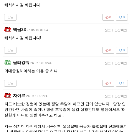
쾌차하시길 바랍니다
답글
0
0
백곰23
26-05-10 00:04
신고
|
공감 확인
쾌차하시길 바랍니다!
답글
0
0
몰라걍줘
26-05-10 00:44
신고
|
공감 확인
의대증원해야하는 이유 중 하나.
답글
1
1
자아르
26-05-10 01:04
신고
|
공감 확인
저도 비슷한 경험이 있는데 정말 주말에 아프면 답이 없습니다.. 당장 입
원안하면 사람이 죽거나 평생 후유증이 생길 상황인데도 병원에서도 확
실한게 아니면 안받아주려고 하고..
저는 심지어 아버지께서 뇌농양이 오셨을때 응급차 불렀을때 전화해보더
니 병원에서 안받아준다고 더군다나 증상만 보고 심각해보이지 않았는