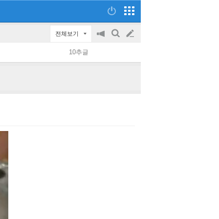
전체보기
공
검
글
지
색
10추글
on/off
쓰
기