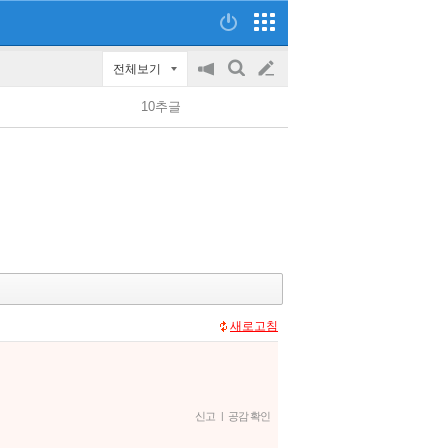
전체보기
공
검
글
지
색
10추글
on/off
쓰
기
새로고침
신고
|
공감 확인