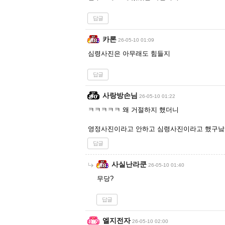
답글
카론
26-05-10 01:09
심령사진은 아무래도 힘들지
답글
사랑방손님
26-05-10 01:22
ㅋㅋㅋㅋㅋ 왜 거절하지 했더니
영정사진이라고 안하고 심령사진이라고 했구낰ㅋ
답글
사실난라쿤
26-05-10 01:40
무당?
답글
엘지전자
26-05-10 02:00