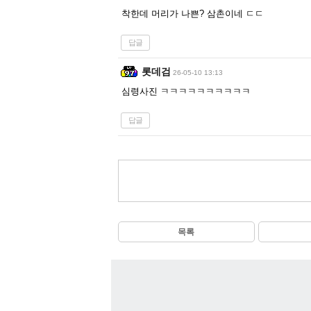
착한데 머리가 나쁜? 삼촌이네 ㄷㄷ
답글
롯데검
26-05-10 13:13
심령사진 ㅋㅋㅋㅋㅋㅋㅋㅋㅋㅋ
답글
목록