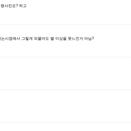
심령사진요? 하고
는시점에서 그렇게 되물어도 별 이상을 못느낀거 아님?