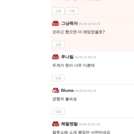
답글
이동
그냥죽자
26-05-10 00:23
오라고 했으면 더 재밌었을듯?
답글
루나틸
26-05-10 00:23
두개가 뜻이 너무 다른데
답글
Blume
26-05-10 00:28
균형의 불속성
답글
해탈멘탈
26-05-10 01:03
컬투쇼에 소개 됐었던 사연이네요