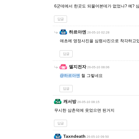
6군데에서 한곳도 되물어본데가 없었나? 예? 
답글
하르아엔
26-05-10 02:28
애초에 영정사진을 심령사진으로 착각하고있
답글
엘지전자
26-05-10 08:06
@하르아엔
헐 그렇네요
답글
캐서방
26-05-10 08:15
무시한 삼촌덕에 웃었으면 된거지
답글
Taxndeath
26-05-10 09:50