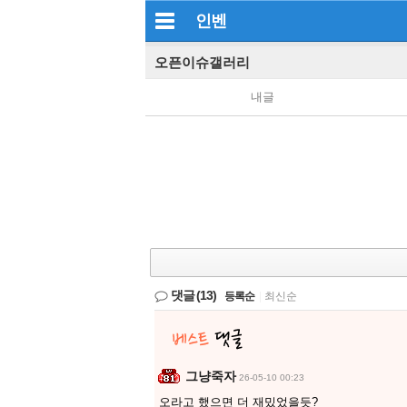
인벤
오픈이슈갤러리
내글
댓글
(13)
등록순
|
최신순
그냥죽자
26-05-10 00:23
오라고 했으면 더 재밌었을듯?