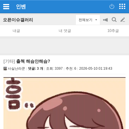
인벤
오픈이슈갤러리
전체보기
공
검
글
지
색
내글
내 댓글
10추글
on/off
쓰
기
[기타]
출첵 해슴안해슴?
사실난라쿤
댓글: 3 개
조회:
3397
추천:
6
2026-05-10 01:19:43