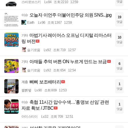
댓글
스바로브스키
Lv.84
조회 2210
12:59
오늘자 이언주 더불어민주당 의원 SNS...jpg
이슈
19
댓글
Earth
Lv.96
조회 1367
12:59
마법기사 레이어스 오프닝 디지털 리마스터
기타
10
링 버전
댓글
슬기로움
Lv.92
조회 719
12:57
아재들 추억 버튼 ON 누르게 만드는 브금
기타
6
댓글
슬기로움
Lv.92
조회 654
12:54
삐삐 보조배터리
계층
1
댓글
꿻뻵뗗
Lv.90
조회 809
12:53
축협 11시간 압수수색…'홍명보 선임' 관련
이슈
1
자료 확보 / JTBC
댓글
아이스티이
Lv.32
조회 709
12:51