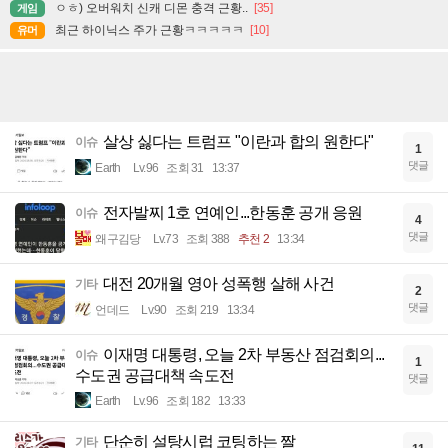
ㅇㅎ) 오버워치 신캐 디몬 충격 근황..
[35]
게임
최근 하이닉스 주가 근황ㅋㅋㅋㅋㅋ
[10]
유머
살상 싫다는 트럼프 "이란과 합의 원한다"
이슈
1
댓글
Earth
Lv.96
조회 31
13:37
전자발찌 1호 연예인...한동훈 공개 응원
이슈
4
댓글
왜구김당
Lv.73
조회 388
추천 2
13:34
대전 20개월 영아 성폭행 살해 사건
기타
2
댓글
언데드
Lv.90
조회 219
13:34
이재명 대통령, 오늘 2차 부동산 점검회의...
이슈
1
수도권 공급대책 속도전
댓글
Earth
Lv.96
조회 182
13:33
단순히 설탕시럽 코팅하는 짤
기타