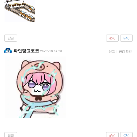
답글
0
0
파인망고코코
26-05-10 09:50
신고
|
공감 확인
답글
0
0