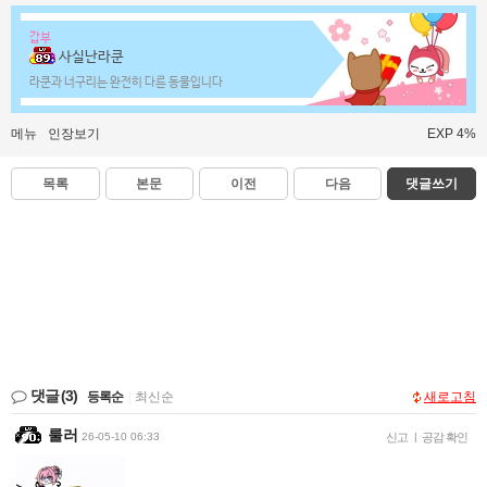
갑부
사실난라쿤
라쿤과 너구리는 완전히 다른 동물입니다
메뉴
인장보기
EXP 4%
목록
본문
이전
다음
댓글쓰기
댓글
(3)
등록순
|
최신순
새로고침
룰러
26-05-10 06:33
신고
|
공감 확인