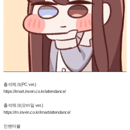
출석체크(PC ver.)
https://imart.inven.co.kr/attendance/
출석체크(모바일 ver.)
https://m.inven.co.kr/imart/attendance/
인벤마블