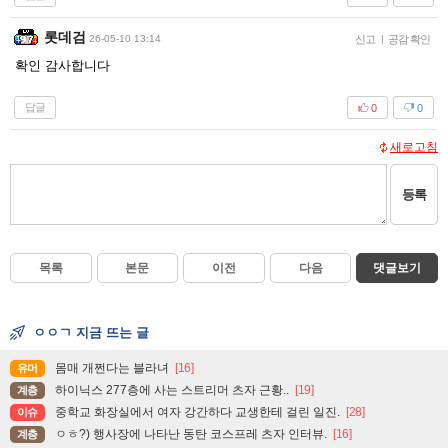
롯데검
26-05-10 13:14
신고
|
공감 확인
확인 감사합니다
답글
0
0
새로고침
등록
목록
본문
이전
다음
댓글보기
ㅇㅇㄱ 지금 뜨는 글
몸매 개쩐다는 블라녀
[16]
유머
하이닉스 277층에 사는 스트리머 츠자 근황..
[19]
계층
중학교 화장실에서 여자 강간하다 교생한테 걸린 일진.
[28]
이슈
ㅇㅎ?) 행사장에 나타난 동탄 코스프레 츠자 인터뷰.
[16]
계층