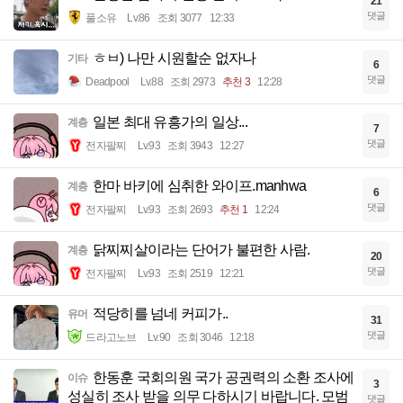
21
댓글
풀소유
Lv.86
조회 3077
12:33
ㅎㅂ) 나만 시원할순 없자나
기타
6
댓글
Deadpool
Lv.88
조회 2973
추천 3
12:28
일본 최대 유흥가의 일상...
계층
7
댓글
전자팔찌
Lv.93
조회 3943
12:27
한마 바키에 심취한 와이프.manhwa
계층
6
댓글
전자팔찌
Lv.93
조회 2693
추천 1
12:24
닭찌찌살이라는 단어가 불편한 사람.
계층
20
댓글
전자팔찌
Lv.93
조회 2519
12:21
적당히를 넘네 커피가..
유머
31
댓글
드라고노브
Lv.90
조회 3046
12:18
한동훈 국회의원 국가 공권력의 소환 조사에
이슈
3
성실히 조사 받을 의무 다하시기 바랍니다. 모범
댓글