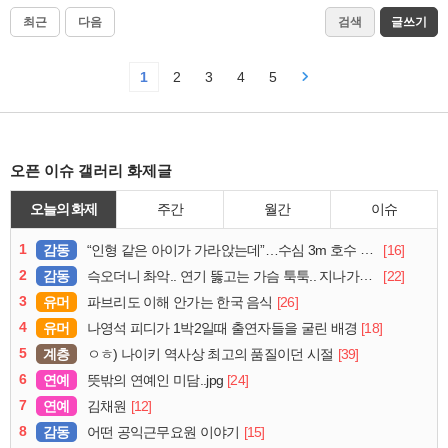
최근
다음
검색
글쓰기
1
2
3
4
5
오픈 이슈 갤러리 화제글
오늘의 화제
주간
월간
이슈
1
감동
[16]
“인형 같은 아이가 가라앉는데”…수심 3m 호수 뛰어든 60대 의인
2
감동
[22]
슥오더니 촤악.. 연기 뚫고는 가슴 툭툭.. 지나가던 아재의 정체
3
유머
[26]
파브리도 이해 안가는 한국 음식
4
유머
[18]
나영석 피디가 1박2일때 출연자들을 굴린 배경
5
계층
[39]
ㅇㅎ) 나이키 역사상 최고의 품질이던 시절
6
연예
[24]
뜻밖의 연예인 미담..jpg
7
연예
[12]
김채원
8
감동
[15]
어떤 공익근무요원 이야기