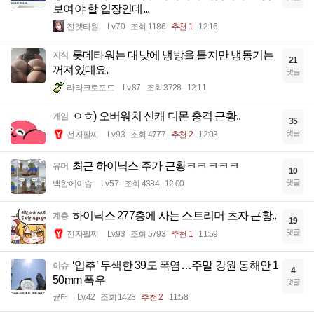
보여야 할 입장인데...
진겟타원
Lv.70
조회 1186
추천 1
12:16
롯데타워는 대낮에 냉방을 틀지만 냉동기는
지식
21
꺼져있데요.
댓글
라라크로포드
Lv.87
조회 3728
12:11
ㅇㅎ) 오버워치 신캐 디몬 충격 근황..
게임
35
댓글
전자팔찌
Lv.93
조회 4777
추천 2
12:03
최근 하이닉스 주가 근황ㅋㅋㅋㅋㅋ
유머
10
댓글
백합에이슬
Lv.57
조회 4384
12:00
하이닉스 277층에 사는 스트리머 츠자 근황..
계층
19
댓글
전자팔찌
Lv.93
조회 5793
추천 1
11:59
‘입추’ 무색한 39도 폭염…주말 강원 동해안 1
이슈
4
50mm 폭우
댓글
균터
Lv.42
조회 1428
추천 2
11:58