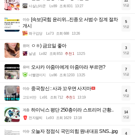
11
댓글
사실난라쿤
Lv.89
조회 831
13:27
[속보]국힘 윤리위...진종오 서범수 징계 절차
이슈
5
개시
댓글
왜구김당
Lv.73
조회 688
13:26
ㅇㅎ) 금요일 좋아
유머
3
댓글
닐냄
Lv.82
조회 853
추천 1
13:25
오사카 아줌마에게 아줌마라 부르면?
유머
7
댓글
너빨갱이지
Lv.86
조회 1203
13:25
중국창신 : 사과 꼬우면 사지마
이슈
4
댓글
고도비만
Lv.91
조회 712
추천 1
13:19
하이닉스 평단 250층이라 스트리머 근황..
계층
14
댓글
전자팔찌
Lv.93
조회 1629
13:18
오늘자 정점식 국민의힘 원내대표 SNS...jpg
이슈
4