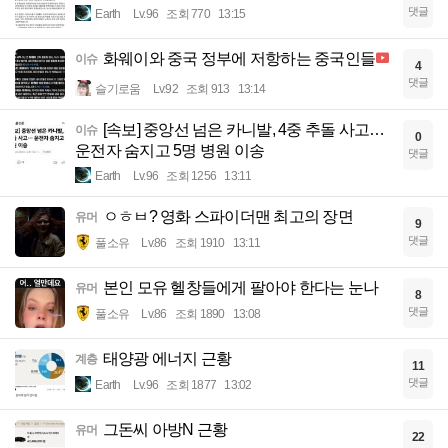
댓글
Earth
Lv.96
조회 770
13:15
화웨이와 중국 정부에 저항하는 중국인들
이슈
4
댓글
슬기로움
Lv.92
조회 913
13:14
[속보] 중앙선 넘은 카니발, 4중 추돌 사고…
이슈
0
운전자 숨지고 5명 병원 이송
댓글
Earth
Lv.96
조회 1256
13:11
ㅇㅎㅂ? 영화 스파이더맨 최고의 장면
유머
9
댓글
풀소유
Lv.86
조회 1910
13:11
본인 모유 헬창들에게 팔아야 한다는 눈나
유머
8
댓글
풀소유
Lv.86
조회 1890
13:08
태양광 에너지 근황
계층
11
댓글
Earth
Lv.96
조회 1877
13:02
그돈씨 아방N 근황
유머
22