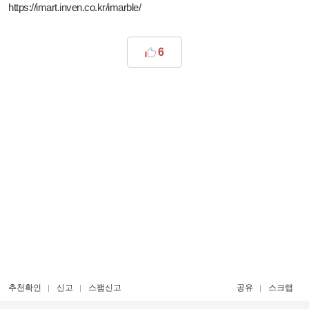
https://imart.inven.co.kr/imarble/
6
추천확인
신고
스팸신고
공유
스크랩