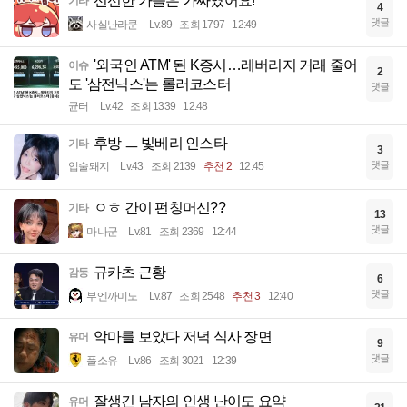
선선한 가을은 가짜였어요!
기타
4
댓글
사실난라쿤
Lv.89
조회 1797
12:49
'외국인 ATM' 된 K증시…레버리지 거래 줄어
이슈
2
도 '삼전닉스'는 롤러코스터
댓글
균터
Lv.42
조회 1339
12:48
후방 ㅡ 빛베리 인스타
기타
3
댓글
입술돼지
Lv.43
조회 2139
추천 2
12:45
ㅇㅎ 간이 펀칭머신??
기타
13
댓글
마나군
Lv.81
조회 2369
12:44
규카츠 근황
감동
6
댓글
부엔까미노
Lv.87
조회 2548
추천 3
12:40
악마를 보았다 저녁 식사 장면
유머
9
댓글
풀소유
Lv.86
조회 3021
12:39
잘생긴 남자의 인생 난이도 요약
유머