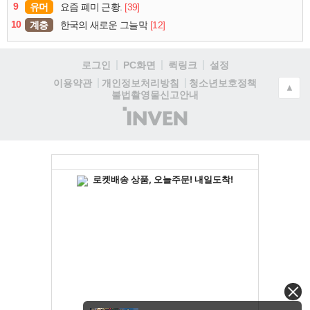
9
유머
[39]
요즘 폐미 근황.
10
계층
[12]
한국의 새로운 그늘막
로그인
PC화면
퀵링크
설정
청소년보호정책
이용약관
개인정보처리방침
▲
불법촬영물신고안내
(주)
인
벤