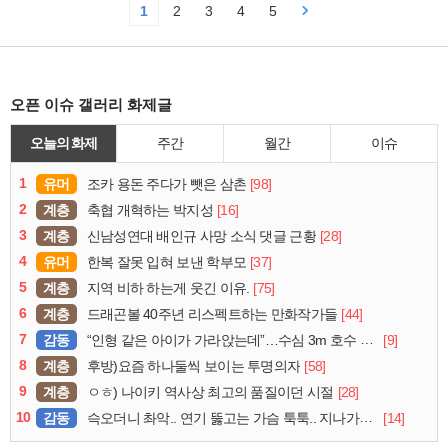
1
2
3
4
5
오픈 이슈 갤러리 화제글
오늘의 화제
주간
월간
이슈
1
유머
[98]
조카 용돈 주다가 뺏은 삼촌
2
계층
[16]
축협 개혁하는 박지성
3
계층
[28]
신남성연대 배인규 사망 소식 댓글 근황
4
유머
[37]
한복 잘못 입혀 보낸 학부모
5
계층
[75]
지역 비하 하는게 웃긴 이유.
6
계층
[44]
드래곤볼 40주년 리스펙트하는 만화작가들
7
감동
[9]
“인형 같은 아이가 가라앉는데”…수심 3m 호수 뛰어든 60대 의인
8
계층
[58]
후방)요즘 하나둘씩 보이는 투명의자
9
계층
[28]
ㅇㅎ) 나이키 역사상 최고의 품질이던 시절
10
감동
[14]
슥오더니 촤악.. 연기 뚫고는 가슴 툭툭.. 지나가던 아재의 정체