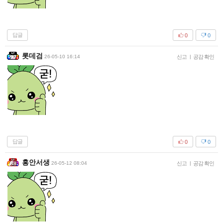
답글
0
0
롯데검
26-05-10 16:14
신고
|
공감 확인
답글
0
0
홍안서생
26-05-12 08:04
신고
|
공감 확인