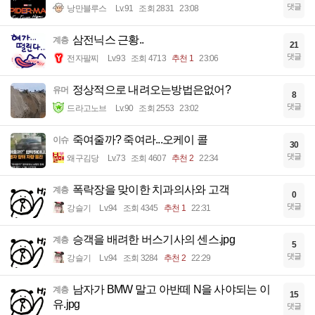
댓글
낭만블루스
Lv.91
조회 2831
23:08
삼전닉스 근황..
계층
21
댓글
전자팔찌
Lv.93
조회 4713
추천 1
23:06
정상적으로 내려오는방법은없어?
유머
8
댓글
드라고노브
Lv.90
조회 2553
23:02
죽여줄까? 죽여라...오케이 콜
이슈
30
댓글
왜구김당
Lv.73
조회 4607
추천 2
22:34
폭락장을 맞이한 치과의사와 고객
계층
0
댓글
강슬기
Lv.94
조회 4345
추천 1
22:31
승객을 배려한 버스기사의 센스.jpg
계층
5
댓글
강슬기
Lv.94
조회 3284
추천 2
22:29
남자가 BMW 말고 아반떼 N을 사야되는 이
계층
15
유.jpg
댓글