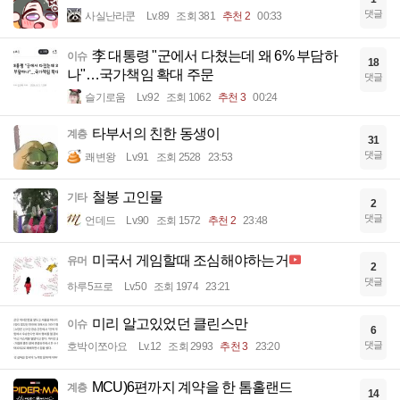
댓글
사실난라쿤
Lv.89
조회 381
추천 2
00:33
李 대통령 "군에서 다쳤는데 왜 6% 부담하
이슈
18
나"…국가책임 확대 주문
댓글
슬기로움
Lv.92
조회 1062
추천 3
00:24
타부서의 친한 동생이
계층
31
댓글
쾌변왕
Lv.91
조회 2528
23:53
철봉 고인물
기타
2
댓글
언데드
Lv.90
조회 1572
추천 2
23:48
미국서 게임할때 조심해야하는거
유머
2
댓글
하루5프로
Lv.50
조회 1974
23:21
미리 알고있었던 클린스만
이슈
6
댓글
호박이쪼아요
Lv.12
조회 2993
추천 3
23:20
MCU)6편까지 계약을 한 톰홀랜드
계층
14