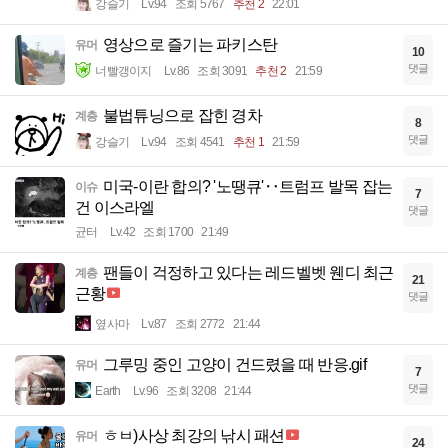
강슬기
Lv.94
조회 5767
추천 2
22:01
영상으로 즐기는 파키스탄
유머
10
댓글
너빨갱이지
Lv.86
조회 3091
추천 2
21:59
불법튜닝으로 잡힌 경차
계층
8
댓글
강슬기
Lv.94
조회 4541
추천 1
21:59
미국-이란 합의? '노땡큐'‥트럼프 발목 잡는
이슈
7
건 이스라엘
댓글
균터
Lv.42
조회 1700
21:49
팬들이 걱정하고 있다는 레드벨벳 웬디 최근
계층
21
근황
댓글
옆사마
Lv.87
조회 2772
21:44
그루밍 중인 고양이 건드렸을 때 반응.gif
유머
7
댓글
Earth
Lv.96
조회 3208
21:44
ㅎㅂ)사상 최강의 낚시 패션
유머
24