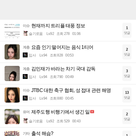
현재까지 트리플 태풍 정보
이슈
1
댓글
슬기로움
Lv.92
조회 278
01:06
요즘 인기 떨어지는 음식 1티어
계층
2
댓글
입사
Lv.94
조회 828
00:53
김민재가 바라는 차기 국대 감독
계층
3
댓글
입사
Lv.94
조회 790
00:49
JTBC 대한 축구 협회, 성 접대 관련 해명
이슈
13
댓글
입사
Lv.94
조회 880
00:45
제주도행 비행기에서 생긴 일
유머
2
댓글
슬기로움
Lv.92
조회 529
00:43
출석 해슴?
기타
1