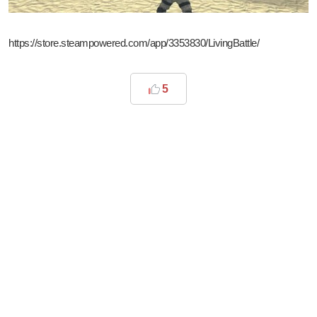
https://store.steampowered.com/app/3353830/LivingBattle/
5