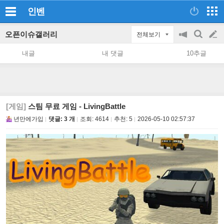
인벤
오픈이슈갤러리
전체보기
공
검
글
지
색
내글
내 댓글
10추글
on/off
쓰
기
[게임]
스팀 무료 게임 - LivingBattle
년만에가입
댓글: 3 개
조회:
4614
추천:
5
2026-05-10 02:57:37