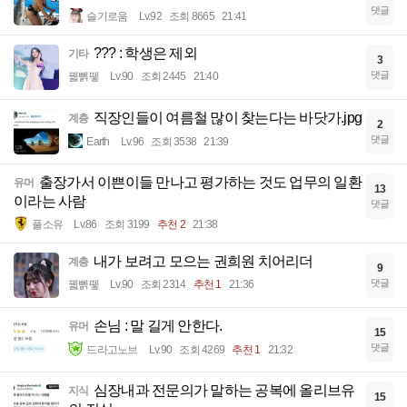
댓글
슬기로움
Lv.92
조회 8665
21:41
??? : 학생은 제외
기타
3
댓글
꿻뻵뗗
Lv.90
조회 2445
21:40
직장인들이 여름철 많이 찾는다는 바닷가.jpg
계층
2
댓글
Earth
Lv.96
조회 3538
21:39
출장가서 이쁜이들 만나고 평가하는 것도 업무의 일환
유머
13
이라는 사람
댓글
풀소유
Lv.86
조회 3199
추천 2
21:38
내가 보려고 모으는 권희원 치어리더
계층
9
댓글
꿻뻵뗗
Lv.90
조회 2314
추천 1
21:36
손님 : 말 길게 안한다.
유머
15
댓글
드라고노브
Lv.90
조회 4269
추천 1
21:32
심장내과 전문의가 말하는 공복에 올리브유
지식
15