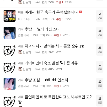
강슬기
Lv.94
조회 3546
추천 1
22:26
이래서 한국 축구가 무너졌습니다.
이슈
2
댓글
아이스티이
Lv.32
조회 1574
추천 1
22:25
후방 ㅡ 빛베리 안스타
기타
15
댓글
입술돼지
Lv.43
조회 4503
추천 1
22:25
치과의사가 말하는 치과 통증 순위.jpg
계층
28
댓글
강슬기
Lv.94
조회 3972
22:23
에어비앤비 숙소 별점 5개 준 이유
계층
1
댓글
강슬기
Lv.94
조회 2815
22:21
후방 조심 ㅡ ddi_ddi 인스타
기타
10
댓글
입술돼지
Lv.43
조회 2915
추천 1
22:21
졸업하면 바로 독립한다고 노래부르던 고2
계층
13
딸
댓글