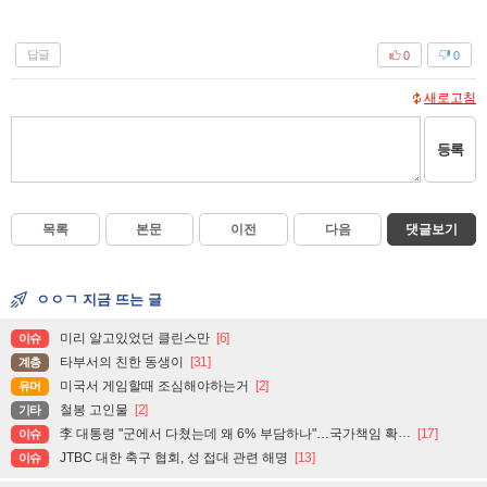
답글
0
0
새로고침
등록
목록
본문
이전
다음
댓글보기
ㅇㅇㄱ 지금 뜨는 글
미리 알고있었던 클린스만
[6]
이슈
타부서의 친한 동생이
[31]
계층
미국서 게임할때 조심해야하는거
[2]
유머
철봉 고인물
[2]
기타
李 대통령 "군에서 다쳤는데 왜 6% 부담하나"…국가책임 확대 주문
[17]
이슈
JTBC 대한 축구 협회, 성 접대 관련 해명
[13]
이슈