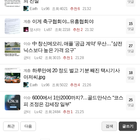
의 진실
댓글
Earth
Lv.96
조회 4021
추천 6
21:32
이게 축구협회야...유흥협회야
계층
15
댓글
옆사마
Lv.87
조회 2218
추천 2
21:32
中 창신메모리, 애플 '공급 계약' 무산…"삼전
이슈
27
닉스보다 높은 가격 요구"
댓글
균터
Lv.42
조회 3015
추천 1
21:28
하루만에 20 정도 벌고 기분 째진 택시기사
계층
18
아저씨.jpg
댓글
Earth
Lv.96
조회 5022
추천 4
21:26
6000에서 1만2000까지?…골드만삭스 “코스
이슈
25
피 조정은 강세장 일부”
댓글
균터
Lv.42
조회 2484
추천 1
21:25
최근
다음
검색
글쓰기