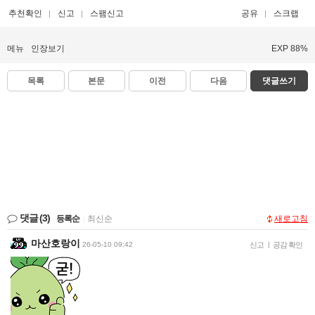
추천확인
신고
스팸신고
공유
스크랩
메뉴
인장보기
EXP 88%
목록
본문
이전
다음
댓글쓰기
댓글
(3)
등록순
|
최신순
새로고침
마산호랑이
26-05-10 09:42
신고
|
공감 확인