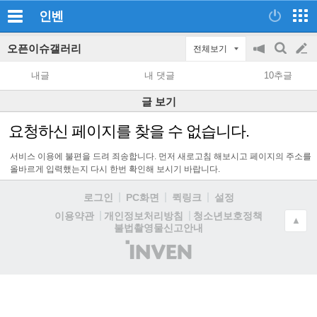
인벤
오픈이슈갤러리
전체보기
공
검
글
지
색
내글
내 댓글
10추글
on/off
쓰
글 보기
기
요청하신 페이지를 찾을 수 없습니다.
서비스 이용에 불편을 드려 죄송합니다. 먼저 새로고침 해보시고 페이지의 주소를
올바르게 입력했는지 다시 한번 확인해 보시기 바랍니다.
로그인
PC화면
퀵링크
설정
청소년보호정책
이용약관
개인정보처리방침
▲
불법촬영물신고안내
(주)
인
벤