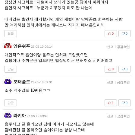
정상인 사고회로 : 재털이나 쓰레기 있는곳 찾아서 피워야지
흡연자 사고회로 : 누군가 치우겠지 티도 안 나는데
매너있는 흡연자 얘기할거면 개인 재털이랑 담배꽁초 회수하는 사람
만 얘기하셈 인터넷에서는 개나소나 자기가 매너흡연이래
답글
0
0
양은쉬푸
26-05-10 09:14
신고
|
공감 확인
개인적으로 흡연이랑 음주는 면허제 도입했으면
길빵이나 주취문란 일으키면 벌점먹여서 면허취소 시켜버리고
답글
0
0
모태쏠로
26-05-10 09:31
신고
|
공감 확인
소주 맥주값도 10만원ㄱㄱ
답글
1
0
라키아
26-05-10 09:48
신고
|
공감 확인
음주사고 글 올라오면 담배 이야기 나오지도 않는데
담배관련 글 올라오면 술이야기는 항상 나오네