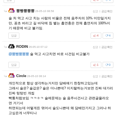
뿡빵뿡뿡뿡
26-05-10 06:56
신고
|
공감 확인
술 처 먹고 사고 치는 사람의 비율은 전체 음주자의 10% 미만일거지
만, 꽁초 버리고 길 바닥에 침 뱉는 흡연충은 전체 흡연자의 100%이
기 때문에 비교 불가임.
답글
4
4
RODIN
26-05-10 07:12
신고
|
공감 확인
@뿡빵뿡뿡뿡
술 먹고 사고치면 바로 사건임 비교불가
답글
1
0
Circle
26-05-10 08:14
신고
|
공감 확인
개인적으로 항상 생각하는거지만 담배얘기 한창하고있는데
그래서 술은? 술값은? 술은 더나쁜데? 이지랄하는거보면 진짜 대가리
진짜 텅텅빈 개씹
빡통처럼보임 ㅋㅋㅎㅋ 술에문제는 술 음주사건사고 관련글올라오
면 거기서
하면되는데 어떻게든 엮어서 술도나쁜데 왜 담배만가지고 그러냐 하
고싶은게 너무티나