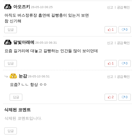
아오즈키
26-05-10 06:25
신고
|
공감 확인
아직도 버스정류장 흡연에 길빵충이 있는거 보면
참 신기해
답글
1
0
달빛아래에
26-05-10 06:31
신고
|
공감 확인
요즘 길거리에 대놓고 길빵하는 인간들 많이 보이던데
답글
1
0
눈감
26-05-10 06:51
신고
|
공감 확인
요즘? ㄴㄴ 항상 ㅇㅇ
답글
2
0
삭제된 코멘트
삭제된 코멘트입니다.
답글