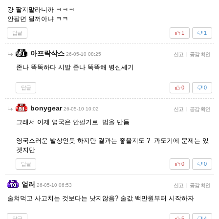
걍 팔지말라니까 ㅋㅋㅋ
안팔면 될꺼아냐 ㅋㅋ
답글
1
1
아프락삭스
26-05-10 08:25
신고
|
공감 확인
존나 똑똑하다 시발 존나 똑똑해 병신세기
답글
0
0
bonygear
26-05-10 10:02
신고
|
공감 확인
그래서 이제 영국은 안팔기로 법을 만듬
영국스러운 발상인듯 하지만 결과는 좋을지도 ? 과도기에 문제는 있
겟지만
답글
0
0
얼러
26-05-10 06:53
신고
|
공감 확인
술쳐먹고 사고치는 것보다는 낫지않음? 술값 백만원부터 시작하자
답글
5
4