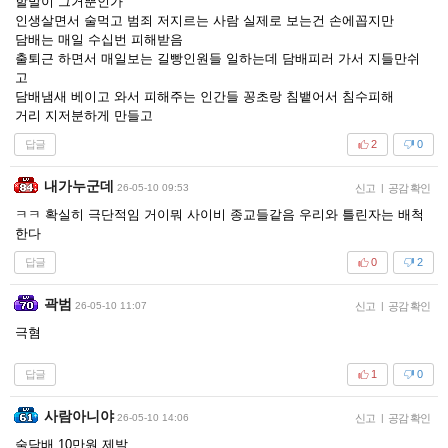
할말이 그거뿐인가
인생살면서 술먹고 범죄 저지르는 사람 실제로 보는건 손에꼽지만
담배는 매일 수십번 피해받음
출퇴근 하면서 매일보는 길빵인원들 일하는데 담배피러 가서 지들만쉬
고
담배냄새 베이고 와서 피해주는 인간들 꽁초랑 침뱉어서 침수피해
거리 지저분하게 만들고
답글
2
0
내가누군데
26-05-10 09:53
신고
|
공감 확인
ㅋㅋ 확실히 극단적임 거이뭐 사이비 종교들같음 우리와 틀린자는 배척
한다
답글
0
2
곽범
26-05-10 11:07
신고
|
공감 확인
극혐
답글
1
0
사람아니야
26-05-10 14:06
신고
|
공감 확인
술담배 10만원 제발