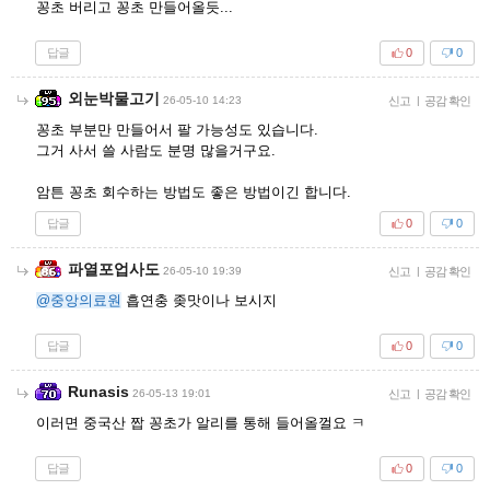
꽁초 버리고 꽁초 만들어올듯...
답글
0
0
외눈박물고기
26-05-10 14:23
신고
|
공감 확인
꽁초 부분만 만들어서 팔 가능성도 있습니다.
그거 사서 쓸 사람도 분명 많을거구요.
암튼 꽁초 회수하는 방법도 좋은 방법이긴 합니다.
답글
0
0
파열포업사도
26-05-10 19:39
신고
|
공감 확인
@중앙의료원
흡연충 좆맛이나 보시지
답글
0
0
Runasis
26-05-13 19:01
신고
|
공감 확인
이러면 중국산 짭 꽁초가 알리를 통해 들어올껄요 ㅋ
답글
0
0