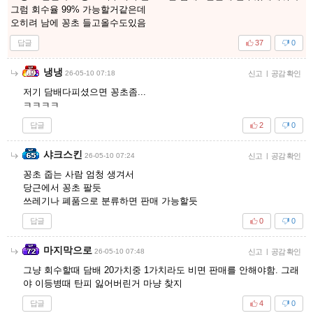
그럼 회수율 99% 가능할거같은데
오히려 남에 꽁초 들고올수도있음
답글
37
0
냉냉
26-05-10 07:18
신고
|
공감 확인
저기 담배다피셨으면 꽁초좀...
ㅋㅋㅋㅋ
답글
2
0
샤크스킨
26-05-10 07:24
신고
|
공감 확인
꽁초 줍는 사람 엄청 생겨서
당근에서 꽁초 팔듯
쓰레기나 폐품으로 분류하면 판매 가능할듯
답글
0
0
마지막으로
26-05-10 07:48
신고
|
공감 확인
그냥 회수할때 담배 20가치중 1가치라도 비면 판매를 안해야함. 그래
야 이등병때 탄피 잃어버린거 마냥 찾지
답글
4
0