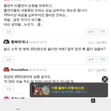
흡연자 비흡연자 논쟁을 뒤로하고..
흡연자들은 내용증빙 안되는 성실 납부자는 맞는듯 합니다.
70%이상 세금을 납부하지만 증비은 안되는...
제발...금연 국가가 되기를...
대선 공약을...누군가... 쫌..
답글
0
0
행복하게나
26-05-11 01:57
신고
|
공감 확인
술도 소주 한 병에 10만원으로 올리면 어때? 음주 운전 확 줄지 않을까?
답글
0
0
Krustallos
26-05-11 02:23
신고
|
공감 확인
한갑에 200만원하면 길빵 갈겨도
'저 양반 오늘 무슨 일 있었나보네' 하고 지나갈 듯..
이환 플레이 유형 테스트!
답글
0
0
이벤트 참여하면 1,000 이니
춘천신화
26-05-11 02:37
신고
|
공감 확인
담배/주류 금지 시키고
AD
줄어든 세금은..보톡스,성형,네일,눈썹,화장품등등 마용비용에서 세금 걷