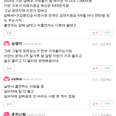
2025년 기준 담배로 거둬들인 총 세수는 약 11조 7,000억원
이번 고유가 피해지원금 예산은 4조8천억원
그냥 금연지역 이런거 없애고
담배세+건강증진금 이런거로 전국민 금연지원금 4개월 마다 10만원 정
도 주는거지
흡연자는 담배 살테고 비흡연자는 다른데 쓸테고
답글
0
0
승량이
26-05-10 22:27
신고
|
공감 확인
그래 그렇게 문제있는거 전부 가격올리는거임
비만이 문제니까 밀가루 쌀 설탕 이런거 가격 올리고
술도 올리고 다 올리면 문제해결이네
답글
0
0
ch9ok
26-05-10 23:14
신고
|
공감 확인
살면서 흡연하는 사람들 중
길바닥에 침 안 뱉고
길바닥에 담배꽁초 안 버리는 사람 본 적이 없음
답글
0
0
춘천신화
26-05-11 00:22
신고
|
공감 확인