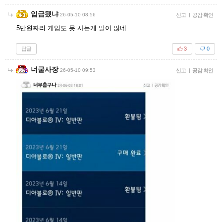
입금됐냐
26-05-10 08:56
신고
|
공감 확인
5만원짜리 게임도 못 사는게 말이 많네
답글
3
0
너굴사장
26-05-10 09:53
신고
|
공감 확인