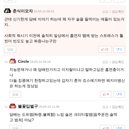
춘식이모자
26-05-10 08:01
신고
|
공감 확인
근데 신기한게 담배 이야기 하는데 왜 자꾸 술을 들먹이는 애들이 있는거
지..
사회적 뭐시기 이전에 솔직히 일상에서 흡연자 땜에 받는 스트레스가 훨
씬더 빈도도 높고 짜증나는구만
답글
11
1
Circle
26-05-10 08:18
신고
|
공감 확인
지능문제거나 왜 담배만가지고 이지랄이냐고 말하고싶은 흡연충이거
나
다들 킹콩얘기 한창하고있는데 갑자기 혼자 죠스얘기하면 뭐지이병신
은 하는게 정상임
답글
4
0
불꽃입벌구
26-05-10 11:56
신고
|
공감 확인
담배는 도트뎀(짜증,불쾌함) 느낌 술은 크리티컬뎀(음주운전,술먹
고 범죄) 아님?
답글
0
0