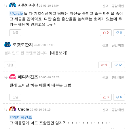
사람아니야
26-05-10 14:04
신고
|
공감 확인
@Circle
둘 다 기호식품이고 담배는 자신을 죽이고 술은 타인을 죽이
고 세금을 잡아먹죠. 다만 술은 출산율을 높혀주는 효과가 있는데 우
리는 해당이 안되고요...ㅠㅅ
답글
0
0
로켓토판치
26-05-10 07:08
신고
|
공감 확인
블라인드 된 코멘트입니다.
[내용보기]
답글
4
12
에디하긴즈
26-05-10 07:23
신고
|
공감 확인
원래 오이갤 하는 애들이 대부분 그럼
답글
3
6
Circle
26-05-10 08:15
신고
|
공감 확인
@에디하긴즈
그 애들중에 너도 포함인건 알지? ㅋㅋㅋㅋㅋㅋㅋㅋㅋㅋㅋㅋ