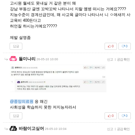
고시원 월세도 못내실 거 같은 분이 왜
강남 부동산 글엔 꼬박꼬박 나타나서 지랄 옘병 떠시는 거예요????
지능수준이 경계선급인데, 왜 사교육 글마다 나타나서 니 ㅇ애새끼 사
교육비 400든다고
허언질 하시는거예요?????
제발 설명좀
답글
0
0
돌미나리
26-05-10 10:00
신고
|
공감 확인
@중앙의료원
응 왜긴
사회성을 학습하지 못한 저지능자라서
답글
0
0
바람이고싶어
26-05-10 10:04
신고
|
공감 확인