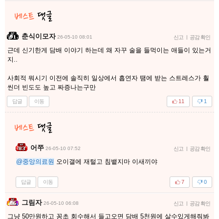
춘식이모자
26-05-10 08:01
신고
|
공감 확인
근데 신기한게 담배 이야기 하는데 왜 자꾸 술을 들먹이는 애들이 있는거
지..
사회적 뭐시기 이전에 솔직히 일상에서 흡연자 땜에 받는 스트레스가 훨
씬더 빈도도 높고 짜증나는구만
답글
이동
11
1
어쭈
26-05-10 07:52
신고
|
공감 확인
@중앙의료원
오이갤에 재털고 침뱉지마 이새끼야
답글
이동
7
0
그림자
26-05-10 06:08
신고
|
공감 확인
그냥 50만원하고 꽁초 회수해서 들고오면 담배 5천원에 살수있게해줘봐