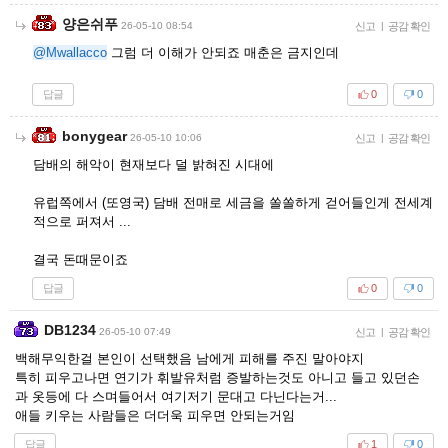
양은쉬푸
26-05-10 08:54
신고
|
공감 확인
@Mwallacco
그럼 더 이해가 안되죠 매춘은 금지인데
답글
0
0
bonygear
26-05-10 10:06
신고
|
공감 확인
담배의 해악이 현재보다 덜 밝혀진 시대에
유럽쪽에서 (또영국) 담배 전매로 세금을 쏠쏠하게 걷어들인게 전세계
적으로 퍼져서 ...
결국 돈때문이죠
답글
0
0
DB1234
26-05-10 07:49
신고
|
공감 확인
백해무익한걸 본인이 선택했음 남에게 피해를 주진 말아야지
특히 피우고나면 연기가 휘발유처럼 증발하는것도 아니고 들고 있던손
과 옷등에 다 스며들어서 여기저기 문대고 다닌다는거...
애들 키우는 사람들은 더더욱 피우면 안되는거임
답글
1
0