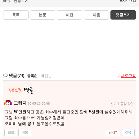
메뉴
인장보기
EXP 77%
목록
본문
이전
다음
댓글쓰기
댓글
(74)
등록순
|
최신순
새로고침
그림자
26-05-10 06:08
신고
|
공감 확인
그냥 50만원하고 꽁초 회수해서 들고오면 담배 5천원에 살수있게해줘봐
그럼 회수율 99% 가능할거같은데
오히려 남에 꽁초 들고올수도있음
답글
이동
37
0