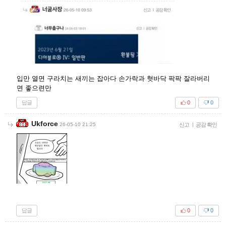
입만 열면 구라치는 새끼는 잡아다 손가락과 혓바닥 팍팍 잘라버리
면 좋으련만
답글
0
0
Ukforce
26-05-10 21:25
신고
|
공감 확인
답글
0
0