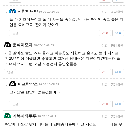
사람아니야
26-05-10 14:05
신고
|
공감 확인
둘 다 기호식품이고 둘 다 사람을 죽이죠. 담배는 본인이 죽고 술은 타
인을 죽이고요. 관계가 있어요.
답글
0
0
춘식이모자
26-05-10 08:05
신고
|
공감 확인
마음 같아선 술도 ㅈㄴ 올리고 파는곳도 제한하고 술먹고 범죄 저지르
면 10년이상 이랬으면 좋겠고만 그거랑 담배랑은 다른이야긴데ㅜ왜 술
이 더나쁘니 그런 소릴 하는건지 흡연충들은..
답글
1
0
아프락삭스
26-05-10 08:28
신고
|
공감 확인
그거말곤 할말이 없는것들이라
답글
0
0
거북이와두루
26-05-10 08:21
신고
|
공감 확인
주말마다 선상 낚시 다니는데 담배충때문에 미칠 지경임 ㅡㅡ 어제는 우