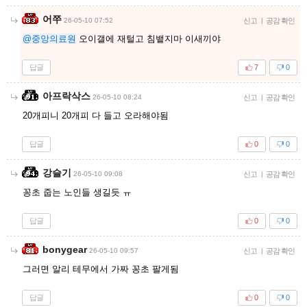
어쭈
26-05-10 07:52
신고
|
공감 확인
@중앙의료원
오이갤에 재털고 침뱉지마 이새끼야
답글
7
0
아프락삭스
26-05-10 08:24
신고
|
공감 확인
20개피니 20개피 다 들고 오라해야됨
답글
0
0
강슬기
26-05-10 09:08
신고
|
공감 확인
꽁초 줍는 노인들 생길듯 ㅠ
답글
0
0
bonygear
26-05-10 09:57
신고
|
공감 확인
그러면 알리 테무에서 가짜 꽁초 팔게됨
답글
0
0