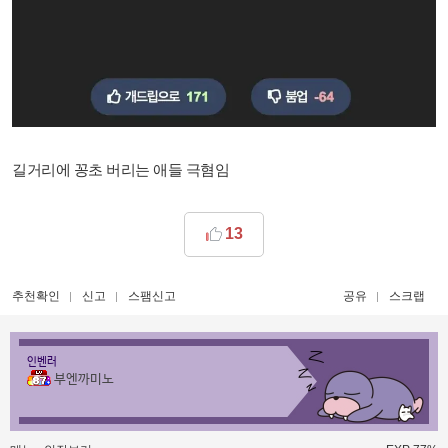
길거리에 꽁초 버리는 애들 극혐임
13
추천확인
신고
스팸신고
공유
스크랩
인벤러
부엔까미노