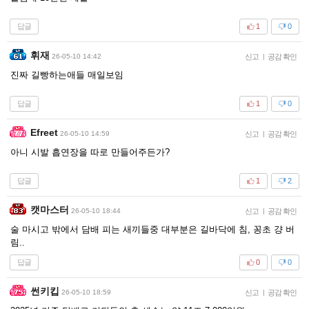
답글
1
0
휘재
26-05-10 14:42
신고
|
공감 확인
진짜 길빵하는애들 매일보임
답글
1
0
Efreet
26-05-10 14:59
신고
|
공감 확인
아니 시발 흡연장을 따로 만들어주든가?
답글
1
2
캣마스터
26-05-10 18:44
신고
|
공감 확인
술 마시고 밖에서 담배 피는 새끼들중 대부분은 길바닥에 침, 꽁초 걍 버
림..
답글
0
0
썬키킵
26-05-10 18:59
신고
|
공감 확인