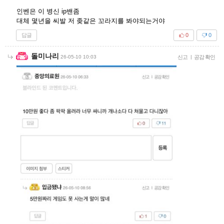
인벤은 이 병신 ip밴좀
대체 몇년을 씨발 저 좆같은 꼬라지를 봐야되는거야
답글
0
0
돌미나리
26-05-10 10:03
신고
|
공감 확인