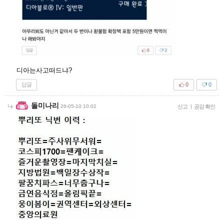
디아는사고떠드냐?
답글
0
0
돌미나리
26-05-10 10:02
신고
|
공감 확인