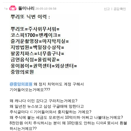
돌미나리
26-05-10 09:58
신고
|
공감 확인
@중앙의료원
왜 정지 처먹어도 계정 구해서
기어들어오는거예요???
왜 캐나다 이민 갔다고 구라치는거예요?
왜 일년전 뉴스보고 삼성 구글때매 망한다고
주식글마다 ㄷ기어들어와서 좆지랄하는 거예요?
왜 주식에 붙는 세금도 모르면서 10억이하 어쩌고 나불대는거예요?
8천만원 어치 주식하시는 분이 왜 10만원도 안하는 디아4 못사서 환불
하시는거예요??