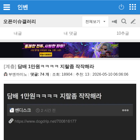
인벤
오픈이슈갤러리
전체보기
공
검
글
지
색
내글
내 댓글
10추글
on/off
쓰
기
[계층]
담배 1만원ㅋㅋㅋㅋ 지랄좀 작작해라
부엔까미노
댓글: 74 개
조회:
18904
추천:
13
2026-05-10 06:06:06