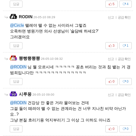
답글
5
4
RODIN
26-05-10 08:29
신고
|
공감 확인
@Circle
뗄레야 뗄 수 없는 사이라서 그렇죠
오죽하면 병원가면 의사 선생님이 '술담배 하세요?'
그러겠어요
답글
3
1
뿡빵뿡뿡뿡
26-05-10 08:32
신고
|
공감 확인
@RODIN
님 뭘 모르시네 ㅋㅋㅋㅋㅋ 꽁초 버리는 것과 침 뱉는 거 경
범죄입니다만 ㅋㅋㅋㅋㅋㅋㅋㅋㅋㅋㅋㅋㅋ
답글
0
0
시루몽
26-05-10 09:00
신고
|
공감 확인
@RODIN
건강상 안 좋은 거라 물어보는 건데
그걸 둘이 떼려야 뗼 수 없는 관계라는 건 너무 지나친 비약 아닌가
요..?
그냥 본질 흐리기용 억지부리기 그 이상 그 이하도 아니죠
답글
0
0