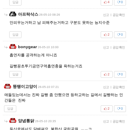
답글
4
0
아프락삭스
26-05-10 08:26
신고
|
공감 확인
안피우는거하고 남 피해주는거하고 구분도 못하는 능지수준
답글
2
0
bonygear
26-05-10 10:00
신고
|
공감 확인
흡연자를 공격하는게 아니죠
길빵꽁초투기금연구역흡연충을 욕하는거죠
답글
2
0
뚱땡이고양이
26-05-10 07:21
신고
|
공감 확인
애들있는데서는 진짜 길빵 좀 안했으면 등하교하는 길에서 길빵하는 인
간들은 진짜
답글
2
0
양념통닭
26-05-10 20:35
신고
|
공감 확인
등산로에서도 담배펴요..북한산 국립공원..ㅡㅡㅋ