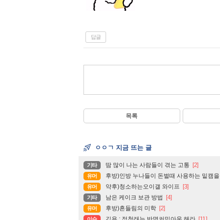
답글
목록
ㅇㅇㄱ 지금 뜨는 글
땀 많이 나는 사람들이 겪는 고통
[2]
기타
후방)인방 누나들이 돈벌때 사용하는 밑캠을
유머
약후)청소하는오이갤 와이프
[3]
유머
남은 케이크 보관 방법
[4]
기타
후방)흔들림의 미학
[2]
유머
김용 : 정청래는 반명커밍아웃 해라
[11]
이슈