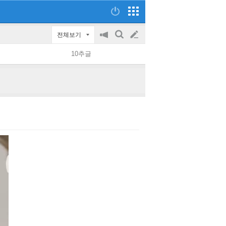
전체보기
공
검
글
지
색
10추글
on/off
쓰
기