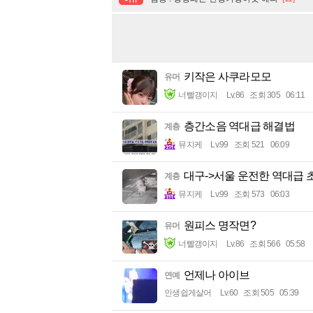
키작은 사쿠라모모
유머
너빨갱이지
Lv.86
조회 305
06:11
층간소음 역대급 해결법
계층
뮤지케
Lv.99
조회 521
06:09
대구->서울 운전한 역대급 
계층
뮤지케
Lv.99
조회 573
06:03
원피스 명작면?
유머
너빨갱이지
Lv.86
조회 566
05:58
언제나 아이브
연예
인생쉽게살어
Lv.60
조회 505
05:39