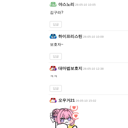
야스노리
26-05-10 10:05
김구라?
답글
하이프리스틴
26-05-10 10:09
보호자~
답글
대마법보호지
26-05-10 12:38
ㅋㅋ
답글
오우거21
26-05-10 15:02