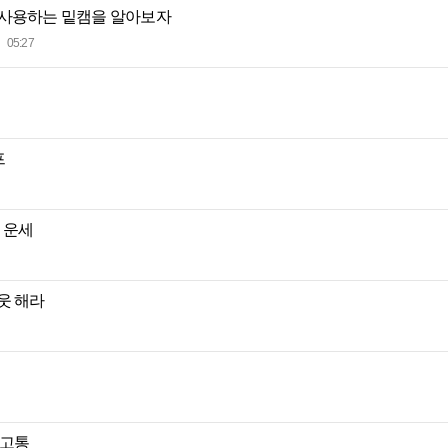
 사용하는 밑캠을 알아보자
05:27
프
별 운세
웃 해라
 고통