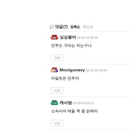
댓글
(7)
등록순
|
최신순
싱싱붕어
26-05-10 06:28
민주도 구라는 치는구나
답글
Montgomery
26-05-10 06:58
아일릿은 민주지
답글
캐서방
26-05-10 08:11
소속사야 애들 책 좀 읽혀라
답글