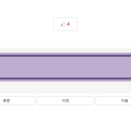
4
본문
이전
다음