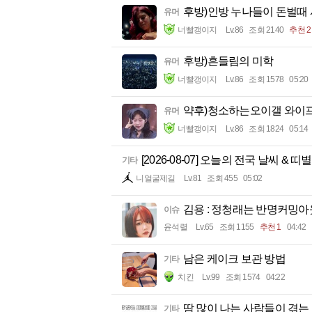
후방)인방 누나들이 돈벌때
유머
너빨갱이지
Lv.86
조회 2140
추천 2
후방)흔들림의 미학
유머
너빨갱이지
Lv.86
조회 1578
05:20
약후)청소하는오이갤 와이
유머
너빨갱이지
Lv.86
조회 1824
05:14
[2026-08-07] 오늘의 전국 날씨 & 띠
기타
니얼굴제길
Lv.81
조회 455
05:02
김용 : 정청래는 반명커밍아
이슈
윤석렬
Lv.65
조회 1155
추천 1
04:42
남은 케이크 보관 방법
기타
치킨
Lv.99
조회 1574
04:22
땀 많이 나는 사람들이 겪는
기타