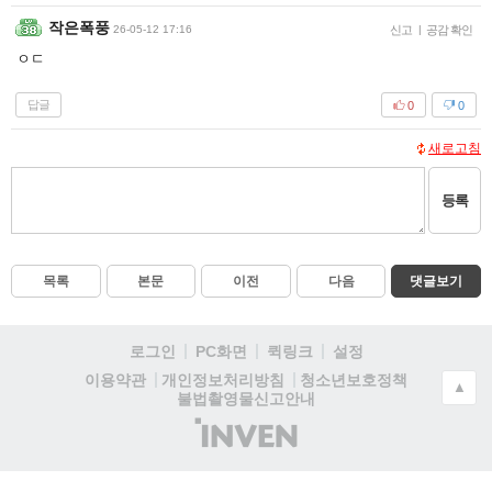
작은폭풍
26-05-12 17:16
신고
|
공감 확인
ㅇㄷ
답글
0
0
새로고침
등록
목록
본문
이전
다음
댓글보기
로그인
PC화면
퀵링크
설정
청소년보호정책
이용약관
개인정보처리방침
▲
불법촬영물신고안내
(주)
인
벤