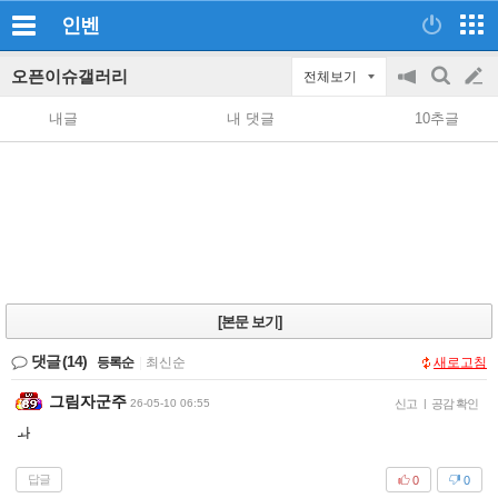
인벤
오픈이슈갤러리
전체보기
공
검
글
지
색
내글
내 댓글
10추글
on/off
쓰
기
[본문 보기]
댓글
(14)
등록순
|
최신순
새로고침
그림자군주
26-05-10 06:55
신고
|
공감 확인
ㅘ
답글
0
0