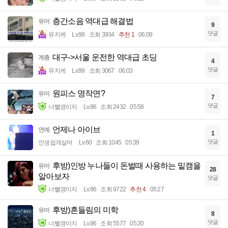
층간소음 역대급 해결법
유머
9
댓글
뮤지케
Lv.99
조회 3934
추천 1
06:09
대구->서울 운전한 역대급 초딩
계층
4
댓글
뮤지케
Lv.99
조회 3067
06:03
원피스 명작면?
유머
7
댓글
너빨갱이지
Lv.86
조회 2432
05:58
언제나 아이브
연예
1
댓글
인생쉽게살어
Lv.60
조회 1045
05:39
후방)인방 누나들이 돈벌때 사용하는 밑캠을
유머
28
알아보자
댓글
너빨갱이지
Lv.86
조회 9722
추천 4
05:27
후방)흔들림의 미학
유머
8
댓글
너빨갱이지
Lv.86
조회 5577
05:20