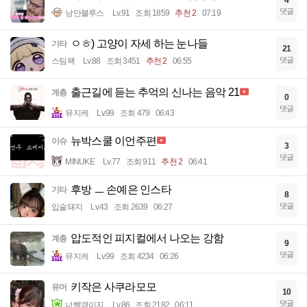
4
댓글
낭만블루스
Lv.91
조회 1859
추천 2
07:19
ㅇㅎ) 고양이 자세 하는 눈나들
기타
21
댓글
스팀팩
Lv.88
조회 3451
추천 2
06:55
출근길에 듣는 추억의 신나는 음악 21
계층
0
댓글
뮤지케
Lv.99
조회 479
06:43
뉴박스쿨 이언주편
이슈
3
댓글
MINUKE
Lv.77
조회 911
추천 2
06:41
후방 ㅡ 손예은 인스타
기타
8
댓글
입술돼지
Lv.43
조회 2639
06:27
압도적인 피지컬에서 나오는 강함
계층
9
댓글
뮤지케
Lv.99
조회 4234
06:26
키작은 사쿠라모모
유머
10
댓글
너빨갱이지
Lv.86
조회 2182
06:11