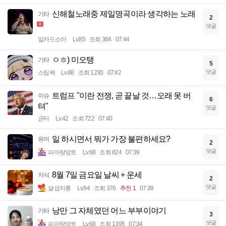
신해철노래중 제일명곡이라 생각하는 노래
기타
2
댓글
알카드소마
Lv.85
조회 364
07:44
ㅇㅎ) 미오탱
기타
5
댓글
스팀팩
Lv.88
조회 1230
07:42
트럼프 "이란 전쟁, 곧 끝날 것…오래 못 버
이슈
6
텨"
댓글
균터
Lv.42
조회 722
07:40
일 하시면서 뭐가 가장 불편하세요?
유머
2
댓글
파아랑망토
Lv.68
조회 824
07:39
8월 7일 금요일 날씨 + 운세
지식
2
댓글
달섭지롱
Lv.94
조회 376
추천 1
07:39
낭만 그 자체였던 어느 부부이야기
기타
3
댓글
파아랑망토
Lv.68
조회 1395
07:34