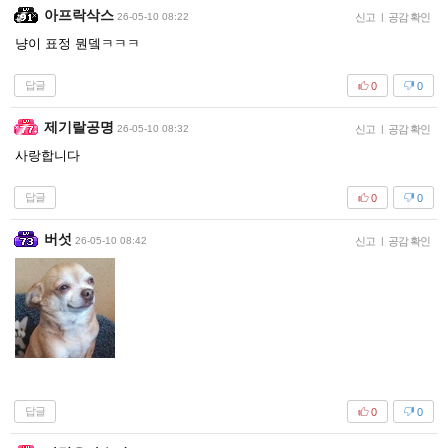
아프락삭스
26-05-10 08:22
신고
|
공감 확인
냥이 표정 뭔뎈ㅋㅋㅋ
답글
0
0
제기랄공명
26-05-10 08:32
신고
|
공감 확인
사랑합니다
답글
0
0
버섯
26-05-10 08:42
신고
|
공감 확인
답글
0
0