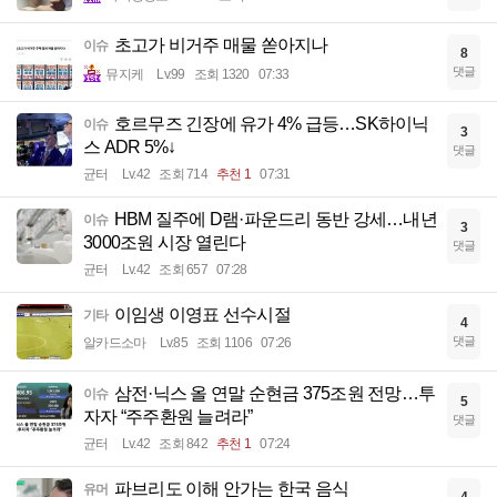
초고가 비거주 매물 쏟아지나
이슈
8
댓글
뮤지케
Lv.99
조회 1320
07:33
호르무즈 긴장에 유가 4% 급등…SK하이닉
이슈
3
스 ADR 5%↓
댓글
균터
Lv.42
조회 714
추천 1
07:31
HBM 질주에 D램·파운드리 동반 강세…내년
이슈
3
3000조원 시장 열린다
댓글
균터
Lv.42
조회 657
07:28
이임생 이영표 선수시절
기타
4
댓글
알카드소마
Lv.85
조회 1106
07:26
삼전·닉스 올 연말 순현금 375조원 전망…투
이슈
5
자자 “주주환원 늘려라”
댓글
균터
Lv.42
조회 842
추천 1
07:24
파브리도 이해 안가는 한국 음식
유머