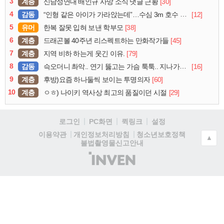
3
계층
[30]
신남성연대 배인규 사망 소식 댓글 근황
4
감동
[12]
“인형 같은 아이가 가라앉는데”…수심 3m 호수 뛰어든 60대 의인
5
유머
[38]
한복 잘못 입혀 보낸 학부모
6
계층
[45]
드래곤볼 40주년 리스펙트하는 만화작가들
7
계층
[79]
지역 비하 하는게 웃긴 이유.
8
감동
[16]
슥오더니 촤악.. 연기 뚫고는 가슴 툭툭.. 지나가던 아재의 정체
9
계층
[60]
후방)요즘 하나둘씩 보이는 투명의자
10
계층
[29]
ㅇㅎ) 나이키 역사상 최고의 품질이던 시절
로그인
PC화면
퀵링크
설정
청소년보호정책
이용약관
개인정보처리방침
▲
불법촬영물신고안내
(주)
인
벤