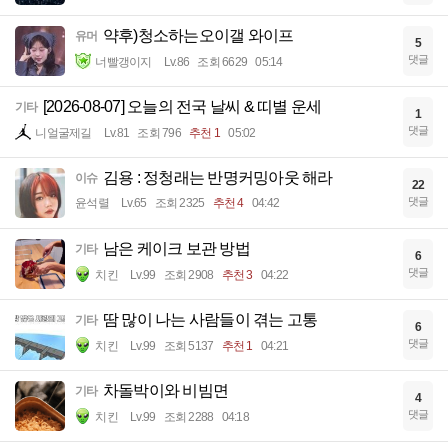
약후)청소하는오이갤 와이프
유머
5
댓글
너빨갱이지
Lv.86
조회 6629
05:14
[2026-08-07] 오늘의 전국 날씨 & 띠별 운세
기타
1
댓글
니얼굴제길
Lv.81
조회 796
추천 1
05:02
김용 : 정청래는 반명커밍아웃 해라
이슈
22
댓글
윤석렬
Lv.65
조회 2325
추천 4
04:42
남은 케이크 보관 방법
기타
6
댓글
치킨
Lv.99
조회 2908
추천 3
04:22
땀 많이 나는 사람들이 겪는 고통
기타
6
댓글
치킨
Lv.99
조회 5137
추천 1
04:21
차돌박이와 비빔면
기타
4
댓글
치킨
Lv.99
조회 2288
04:18