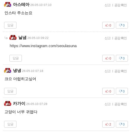
아스테아
26-05-10 07:10
신고
|
공감 확인
인스타 주소는요
답글
0
0
닐냄
26-05-10 09:22
신고
|
공감 확인
https://www.instagram.com/seoulasuna
답글
0
0
냉냉
26-05-10 07:18
신고
|
공감 확인
크으 더럽히고싶어
답글
0
0
카가이
26-05-10 07:28
신고
|
공감 확인
고양이 너무 귀엽다
답글
2
0