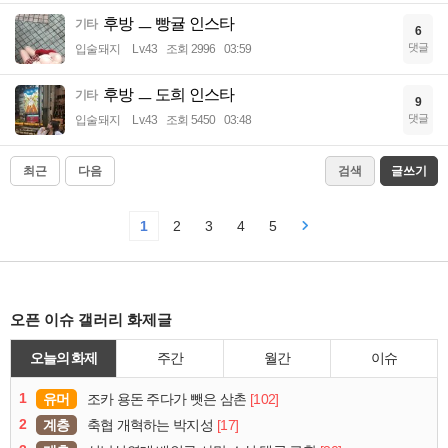
후방 ㅡ 빵귤 인스타
기타
6
댓글
입술돼지
Lv.43
조회 2996
03:59
후방 ㅡ 도희 인스타
기타
9
댓글
입술돼지
Lv.43
조회 5450
03:48
최근
다음
검색
글쓰기
1
2
3
4
5
오픈 이슈 갤러리 화제글
오늘의 화제
주간
월간
이슈
1
유머
[102]
조카 용돈 주다가 뺏은 삼촌
2
계층
[17]
축협 개혁하는 박지성