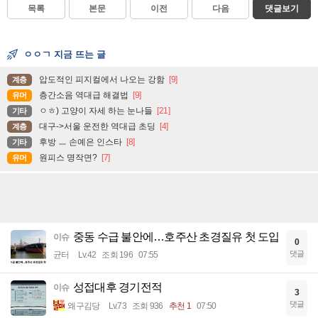
목록
본문
이전
다음
댓글보기
ㅇㅇㄱ 지금 뜨는 글
압도적인 피지컬에서 나오는 강함
[9]
계층
층간소음 역대급 해결법
[9]
유머
ㅇㅎ) 고양이 자세 하는 눈나들
[21]
기타
대구->서울 운전한 역대급 초딩
[4]
계층
후방 ㅡ 손예은 인스타
[8]
기타
원피스 명작면?
[7]
유머
중동 수급 불안에…호주산 초경질유 첫 도입
이슈
0
댓글
균터
Lv.42
조회 196
07:55
성접대후 경기전적
이슈
3
댓글
왜구김당
Lv.73
조회 936
추천 1
07:50