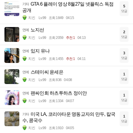
GTA 6 플레이 영상 8월27일 넷플릭스 독점
기타
5
공개
댓글
치킨
Lv.99
조회 1849
04:15
노지선
연예
2
댓글
치킨
Lv.99
조회 2059
추천 1
04:13
있지 유나
연예
3
댓글
치킨
Lv.99
조회 1455
추천 1
04:11
스테이씨 윤세은
연예
1
댓글
치킨
Lv.99
조회 836
04:08
팬싸인회 하츠투하츠 정이안
연예
1
댓글
치킨
Lv.99
조회 1334
04:07
미국 LA, 코리아타운 명동교자의 만두, 칼국
기타
1
수, 콩국수
댓글
치킨
Lv.99
조회 1910
04:05