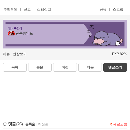
추천확인
신고
스팸신고
공유
스크랩
베니수집가
골든하인드
메뉴
인장보기
EXP 82%
목록
본문
이전
다음
댓글쓰기
댓글
(26)
등록순
|
최신순
새로고침