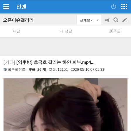
인벤
오픈이슈갤러리
전체보기
공
검
글
지
색
내글
내 댓글
10추글
on/off
쓰
기
[기타]
[약후방] 호극호 갈리는 하얀 피부.mp4...
골든하인드
댓글: 26 개
조회:
12151
2026-05-10 07:05:32