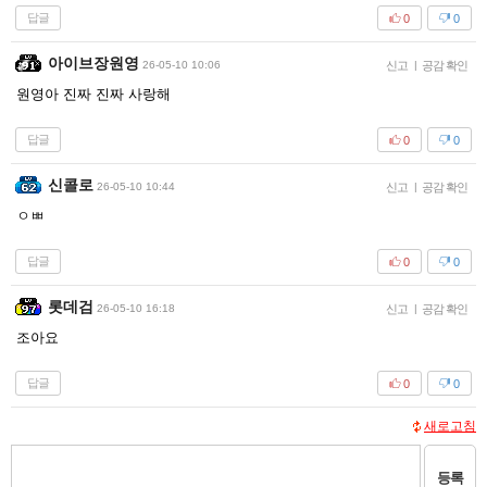
답글
0
0
아이브장원영
26-05-10 10:06
신고
|
공감 확인
원영아 진짜 진짜 사랑해
답글
0
0
신콜로
26-05-10 10:44
신고
|
공감 확인
ㅇㅃ
답글
0
0
롯데검
26-05-10 16:18
신고
|
공감 확인
조아요
답글
0
0
새로고침
등록