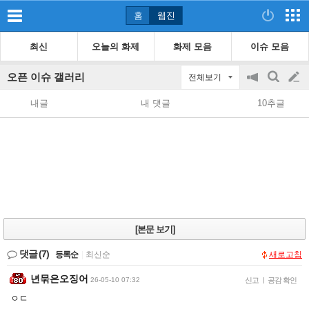
홈
웹진
최신
오늘의 화제
화제 모음
이슈 모음
오픈 이슈 갤러리
전체보기
공
검
글
지
색
내글
내 댓글
10추글
on/off
쓰
기
[본문 보기]
댓글
(7)
등록순
|
최신순
새로고침
년묶은오징어
26-05-10 07:32
신고
|
공감 확인
ㅇㄷ