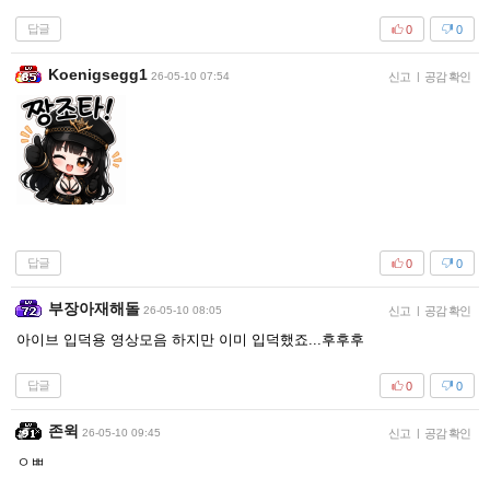
답글
0
0
Koenigsegg1
26-05-10 07:54
신고
|
공감 확인
답글
0
0
부장아재해돌
26-05-10 08:05
신고
|
공감 확인
아이브 입덕용 영상모음 하지만 이미 입덕했죠...후후후
답글
0
0
존윅
26-05-10 09:45
신고
|
공감 확인
ㅇㅃ