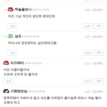
하늘을보니
26-05-10 09:02
신고
|
공감 확인
저건 그냥 개인의 판단력 문제인듯
답글
0
0
삼조
26-05-10 09:19
신고
|
공감 확인
우리나라 운전면허는 살인면허긴함;
답글
0
0
리즈베리
26-05-10 08:13
신고
|
공감 확인
미친 아줌마들이네
오또케 오또케 만 들리네
답글
3
0
사랑방손님
26-05-10 08:16
신고
|
공감 확인
왼쪽차량이 브레이크 밟고 속도를 이유없이 줄이길래 딱보니 저놈 들어
오겠네 하고