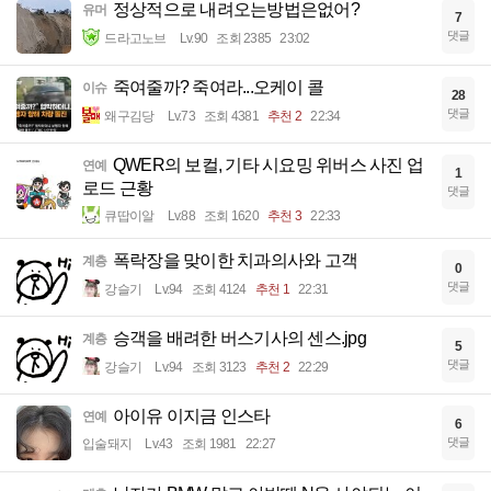
정상적으로 내려오는방법은없어?
유머
7
댓글
드라고노브
Lv.90
조회 2385
23:02
죽여줄까? 죽여라...오케이 콜
이슈
28
댓글
왜구김당
Lv.73
조회 4381
추천 2
22:34
QWER의 보컬, 기타 시요밍 위버스 사진 업
연예
1
로드 근황
댓글
큐땁이알
Lv.88
조회 1620
추천 3
22:33
폭락장을 맞이한 치과의사와 고객
계층
0
댓글
강슬기
Lv.94
조회 4124
추천 1
22:31
승객을 배려한 버스기사의 센스.jpg
계층
5
댓글
강슬기
Lv.94
조회 3123
추천 2
22:29
아이유 이지금 인스타
연예
6
댓글
입술돼지
Lv.43
조회 1981
22:27