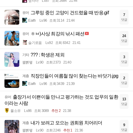
옆사마
Lv.87
조회 2684
21:44
그루밍 중인 고양이 건드렸을 때 반응.gif
유머
7
댓글
Earth
Lv.96
조회 3114
21:44
ㅎㅂ)사상 최강의 낚시 패션
유머
24
댓글
슬기로움
Lv.92
조회 8342
21:41
??? : 학생은 제외
기타
3
댓글
꿻뻵뗗
Lv.90
조회 2373
21:40
직장인들이 여름철 많이 찾는다는 바닷가.jpg
계층
2
댓글
Earth
Lv.96
조회 3439
21:39
출장가서 이쁜이들 만나고 평가하는 것도 업무의 일환
유머
13
이라는 사람
댓글
풀소유
Lv.86
조회 3089
추천 2
21:38
내가 보려고 모으는 권희원 치어리더
계층
9
댓글
꿻뻵뗗
Lv.90
조회 2246
추천 1
21:36