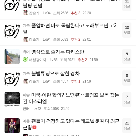
11
블핑 팬덤
댓글
강슬기
Lv.94
조회 2636
추천 3
22:20
졸업하면 바로 독립한다고 노래부르던 고2
계층
13
딸
댓글
강슬기
Lv.94
조회 5533
추천 2
22:01
영상으로 즐기는 파키스탄
유머
9
댓글
너빨갱이지
Lv.86
조회 2981
추천 2
21:59
불법튜닝으로 잡힌 경차
계층
8
댓글
강슬기
Lv.94
조회 4357
추천 1
21:59
미국-이란 합의? '노땡큐'‥트럼프 발목 잡는
이슈
7
건 이스라엘
댓글
균터
Lv.42
조회 1658
21:49
팬들이 걱정하고 있다는 레드벨벳 웬디 최근
계층
21
근황
댓글