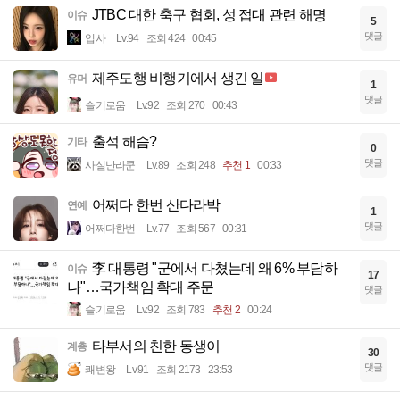
JTBC 대한 축구 협회, 성 접대 관련 해명
이슈
5
댓글
입사
Lv.94
조회 424
00:45
제주도행 비행기에서 생긴 일
유머
1
댓글
슬기로움
Lv.92
조회 270
00:43
출석 해슴?
기타
0
댓글
사실난라쿤
Lv.89
조회 248
추천 1
00:33
어쩌다 한번 산다라박
연예
1
댓글
어쩌다한번
Lv.77
조회 567
00:31
李 대통령 "군에서 다쳤는데 왜 6% 부담하
이슈
17
나"…국가책임 확대 주문
댓글
슬기로움
Lv.92
조회 783
추천 2
00:24
타부서의 친한 동생이
계층
30
댓글
쾌변왕
Lv.91
조회 2173
23:53