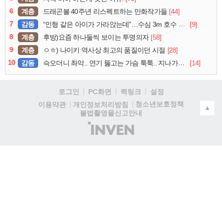
6
계층
[44]
드래곤볼 40주년 리스펙트하는 만화작가들
7
감동
[9]
“인형 같은 아이가 가라앉는데”…수심 3m 호수 뛰어든 60대 의인
8
계층
[58]
후방)요즘 하나둘씩 보이는 투명의자
9
계층
[28]
ㅇㅎ) 나이키 역사상 최고의 품질이던 시절
10
감동
[14]
슥오더니 촤악.. 연기 뚫고는 가슴 툭툭.. 지나가던 아재의 정체
로그인
PC화면
퀵링크
설정
청소년보호정책
이용약관
개인정보처리방침
▲
불법촬영물신고안내
(주)
인
벤