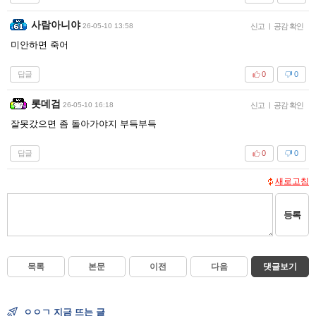
사람아니야
26-05-10 13:58
신고
|
공감 확인
미안하면 죽어
답글
0
0
롯데검
26-05-10 16:18
신고
|
공감 확인
잘못갔으면 좀 돌아가야지 부득부득
답글
0
0
새로고침
등록
목록
본문
이전
다음
댓글보기
ㅇㅇㄱ 지금 뜨는 글