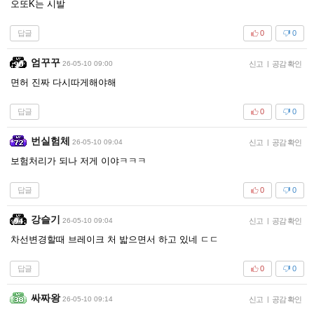
오또K는 시발
답글
0
0
엄꾸꾸
26-05-10 09:00
신고
|
공감 확인
면허 진짜 다시따게해야해
답글
0
0
번실험체
26-05-10 09:04
신고
|
공감 확인
보험처리가 되나 저게 이야ㅋㅋㅋ
답글
0
0
강슬기
26-05-10 09:04
신고
|
공감 확인
차선변경할때 브레이크 처 밟으면서 하고 있네 ㄷㄷ
답글
0
0
싸짜왕
26-05-10 09:14
신고
|
공감 확인