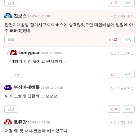
답글
2
0
진보스
26-05-10 07:38
신고
|
공감 확인
안전지대침범 잘가시고ㅉㅉ 버스에 승객많았으면 대인배상에 벌점에 아
주 배터졌겠네
답글
12
0
bonygear
26-05-10 09:46
신고
|
공감 확인
비행기 시간 놓치고 민사까지 ~
답글
1
0
부장아재해돌
26-05-10 07:38
신고
|
공감 확인
뭐가 그렇게 급할까.....쯔쯔쯔
답글
0
0
로쥬앙
26-05-10 07:46
신고
|
공감 확인
저걸 왜 못 서냐 했는데 버스였구나