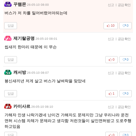
꾸램몬
26-05-10 08:00
신고
|
공감 확인
버스가 저 차를 밀어버렸어야되는데
답글
10
0
제기랄공명
26-05-10 08:01
신고
|
공감 확인
씹새끼 한마리 때문에 이 무슨
답글
0
0
캐서방
26-05-10 08:07
신고
|
공감 확인
븅신새끼년 저게 살고 버스가 날벼락을 맞았네
답글
1
0
카이사르
26-05-10 08:10
신고
|
공감 확인
가해자 인생 나락가겠네 난이건 가해자도 문제지만 그냥 우리나라 운전
면허 시스템 자체가 문제라고 생각함 저런것들이 살인면허받고 도로주행
하고있음
답글
0
0