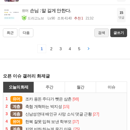
손님 : 말 길게 안한다.
유머
15
댓글
드라고노브
Lv.90
조회 4140
추천 1
21:32
최근
다음
검색
글쓰기
1
2
3
4
5
오픈 이슈 갤러리 화제글
오늘의 화제
주간
월간
이슈
1
유머
[98]
조카 용돈 주다가 뺏은 삼촌
2
계층
[15]
축협 개혁하는 박지성
3
계층
[27]
신남성연대 배인규 사망 소식 댓글 근황
4
유머
[37]
한복 잘못 입혀 보낸 학부모
5
계층
[75]
지역 비하 하는게 웃긴 이유.