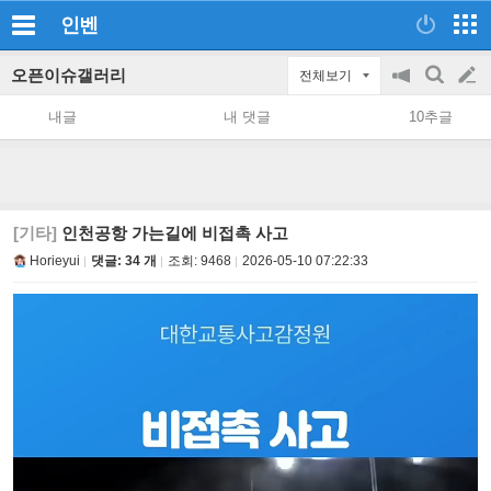
인벤
오픈이슈갤러리
전체보기
공
검
글
지
색
내글
내 댓글
10추글
on/off
쓰
기
[기타]
인천공항 가는길에 비접촉 사고
Horieyui
댓글: 34 개
조회:
9468
2026-05-10 07:22:33