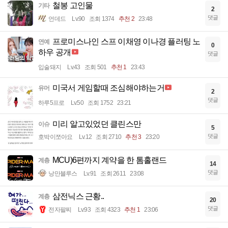
철봉 고인물
기타
2
댓글
언데드
Lv.90
조회 1374
추천 2
23:48
프로미스나인 스프 이채영 이나경 플러팅 노
연예
0
하우 공개
댓글
입술돼지
Lv.43
조회 501
추천 1
23:43
미국서 게임할때 조심해야하는거
유머
2
댓글
하루5프로
Lv.50
조회 1752
23:21
미리 알고있었던 클린스만
이슈
5
댓글
호박이쪼아요
Lv.12
조회 2710
추천 3
23:20
MCU)6편까지 계약을 한 톰홀랜드
계층
14
댓글
낭만블루스
Lv.91
조회 2611
23:08
삼전닉스 근황..
계층
20
댓글
전자팔찌
Lv.93
조회 4323
추천 1
23:06