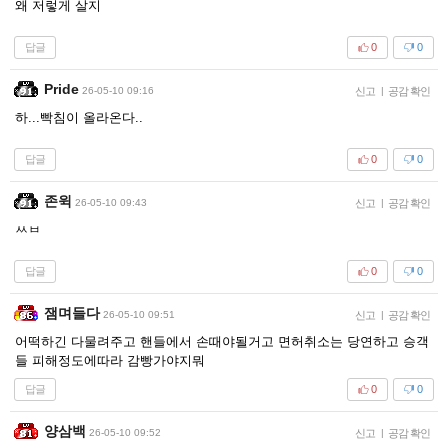
왜 저렇게 살지
답글
0
0
Pride
26-05-10 09:16
신고
|
공감 확인
하...빡침이 올라온다..
답글
0
0
존윅
26-05-10 09:43
신고
|
공감 확인
ㅆㅂ
답글
0
0
잼며들다
26-05-10 09:51
신고
|
공감 확인
어떡하긴 다물려주고 핸들에서 손때야될거고 면허취소는 당연하고 승객
들 피해정도에따라 감빵가야지뭐
답글
0
0
양삼백
26-05-10 09:52
신고
|
공감 확인