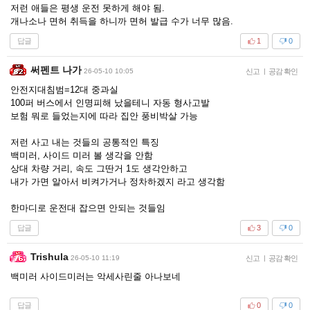
저런 애들은 평생 운전 못하게 해야 됨.
개나소나 면허 취득을 하니까 면허 발급 수가 너무 많음.
답글
1
0
써펜트 나가
26-05-10 10:05
신고
|
공감 확인
안전지대침범=12대 중과실
100퍼 버스에서 인명피해 났을테니 자동 형사고발
보험 뭐로 들었는지에 따라 집안 풍비박살 가능
저런 사고 내는 것들의 공통적인 특징
백미러, 사이드 미러 볼 생각을 안함
상대 차량 거리, 속도 그딴거 1도 생각안하고
내가 가면 알아서 비켜가거나 정차하겠지 라고 생각함
한마디로 운전대 잡으면 안되는 것들임
답글
3
0
Trishula
26-05-10 11:19
신고
|
공감 확인
백미러 사이드미러는 악세사린줄 아나보네
답글
0
0