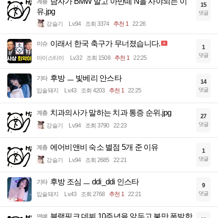
남자가 BMW 말고 아반떼 N을 사야되는 이
계층
15
유.jpg
댓글
강슬기
Lv.94
조회 3374
추천 1
22:26
이래서 한국 축구가 무너졌습니다.
이슈
1
댓글
아이스티이
Lv.32
조회 1508
추천 1
22:25
후방 ㅡ 빛베리 안스타
기타
14
댓글
입술돼지
Lv.43
조회 4203
추천 1
22:25
치과의사가 말하는 치과 통증 순위.jpg
계층
27
댓글
강슬기
Lv.94
조회 3790
22:23
에어비앤비 숙소 별점 5개 준 이유
계층
1
댓글
강슬기
Lv.94
조회 2685
22:21
후방 조심 ㅡ ddi_ddi 인스타
기타
9
댓글
입술돼지
Lv.43
조회 2768
추천 1
22:21
블랙핑크 데뷔 10주년을 앞두고 불만 폭발한
연예