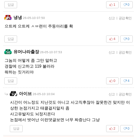
답글
1
0
냉냉
26-05-10 07:50
신고
|
공감 확인
으트케 으트케 ㅅㅂ련이 주둥아리를 확
답글
4
0
유머나라출장
26-05-10 07:53
신고
|
공감 확인
그놈의 어떻게 좀 그만 말하고
경찰에 신고하고 119 불러라
뭐하는 짓거리야
답글
0
4
아이브
26-05-10 10:04
신고
|
공감 확인
시간이 어느정도 지난것도 아니고 사고직후잖아 잘못한건 맞지만 이
상한 논점가지고 태클걸지말자 좀
사고유발자도 뇌정지온다
논점에서 벗어난 이런댓글보면 너무 짜증난다 그냥
답글
2
0