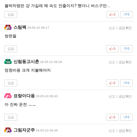
블박차량은 걍 가길래 왜 속도 안줄이지? 했더니 버스구만...
답글
0
0
스팀팩
26-05-10 08:17
신고
|
공감 확인
쌍련들
답글
0
0
신림동고시촌
26-05-10 08:29
신고
|
공감 확인
멍청비용 크게 지불해야지
답글
0
0
묘랑이다옹
26-05-10 08:43
신고
|
공감 확인
아 진짜 운전 ㅡㅡ
답글
0
0
그림자군주
26-05-10 08:46
신고
|
공감 확인