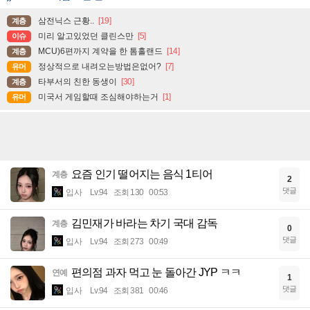
삼전닉스 근황..
[19]
계층
미리 알고있었던 클린스만
[5]
이슈
MCU)6편까지 계약을 한 톰홀랜드
[14]
계층
정상적으로 내려오는방법은없어?
[7]
유머
타부서의 친한 동생이
[30]
계층
미국서 게임할때 조심해야하는거
[1]
유머
요즘 인기 떨어지는 음식 1티어
계층
2
댓글
입사
Lv.94
조회 130
00:53
김민재가 바라는 차기 국대 감독
계층
0
댓글
입사
Lv.94
조회 273
00:49
편의점 과자 먹고 눈 돌아간 JYP ㅋㅋ
연예
1
댓글
입사
Lv.94
조회 381
00:46