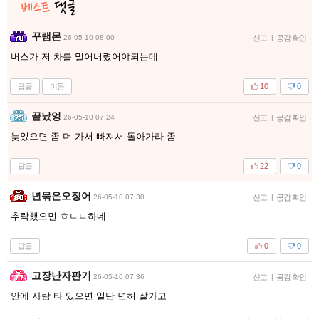
꾸램몬
26-05-10 08:00
신고
|
공감 확인
버스가 저 차를 밀어버렸어야되는데
답글
이동
10
0
끝났엉
26-05-10 07:24
신고
|
공감 확인
늦었으면 좀 더 가서 빠져서 돌아가라 좀
답글
22
0
년묶은오징어
26-05-10 07:30
신고
|
공감 확인
추락했으면 ㅎㄷㄷ하네
답글
0
0
고장난자판기
26-05-10 07:36
신고
|
공감 확인
안에 사람 타 있으면 일단 면허 잘가고