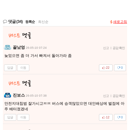
댓글
(34)
등록순
|
최신순
새로고침
끝났엉
26-05-10 07:24
신고
|
공감 확인
늦었으면 좀 더 가서 빠져서 돌아가라 좀
답글
이동
22
0
진보스
26-05-10 07:38
신고
|
공감 확인
안전지대침범 잘가시고ㅉㅉ 버스에 승객많았으면 대인배상에 벌점에 아
주 배터졌겠네
답글
이동
12
0