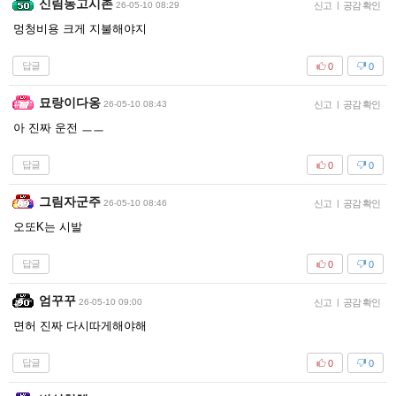
신림동고시촌
26-05-10 08:29
신고
|
공감 확인
멍청비용 크게 지불해야지
답글
0
0
묘랑이다옹
26-05-10 08:43
신고
|
공감 확인
아 진짜 운전 ㅡㅡ
답글
0
0
그림자군주
26-05-10 08:46
신고
|
공감 확인
오또K는 시발
답글
0
0
엄꾸꾸
26-05-10 09:00
신고
|
공감 확인
면허 진짜 다시따게해야해
답글
0
0