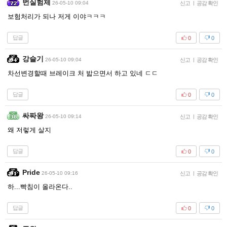
번실험체
26-05-10 09:04
신고
|
공감 확인
보험처리가 되나 저게 이야ㅋㅋㅋ
답글
0
0
강슬기
26-05-10 09:04
신고
|
공감 확인
차선변경할때 브레이크 처 밟으면서 하고 있네 ㄷㄷ
답글
0
0
싸짜왕
26-05-10 09:14
신고
|
공감 확인
왜 저렇게 살지
답글
0
0
Pride
26-05-10 09:16
신고
|
공감 확인
하...빡침이 올라온다..
답글
0
0