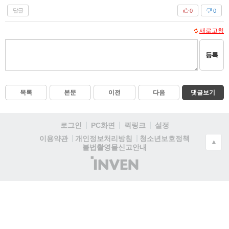
답글
0
0
새로고침
등록
목록
본문
이전
다음
댓글보기
로그인
PC화면
퀵링크
설정
청소년보호정책
이용약관
개인정보처리방침
▲
불법촬영물신고안내
(주)
인
벤