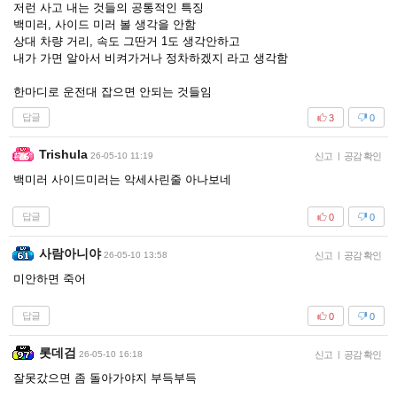
저런 사고 내는 것들의 공통적인 특징
백미러, 사이드 미러 볼 생각을 안함
상대 차량 거리, 속도 그딴거 1도 생각안하고
내가 가면 알아서 비켜가거나 정차하겠지 라고 생각함
한마디로 운전대 잡으면 안되는 것들임
답글
3
0
Trishula
26-05-10 11:19
신고
|
공감 확인
백미러 사이드미러는 악세사린줄 아나보네
답글
0
0
사람아니야
26-05-10 13:58
신고
|
공감 확인
미안하면 죽어
답글
0
0
롯데검
26-05-10 16:18
신고
|
공감 확인
잘못갔으면 좀 돌아가야지 부득부득