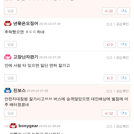
답글
22
0
년묶은오징어
26-05-10 07:30
신고
|
공감 확인
추락했으면 ㅎㄷㄷ하네
답글
0
0
고장난자판기
26-05-10 07:36
신고
|
공감 확인
안에 사람 타 있으면 일단 면허 잘가고
답글
2
0
진보스
26-05-10 07:38
신고
|
공감 확인
안전지대침범 잘가시고ㅉㅉ 버스에 승객많았으면 대인배상에 벌점에 아
주 배터졌겠네
답글
12
0
bonygear
26-05-10 09:46
신고
|
공감 확인