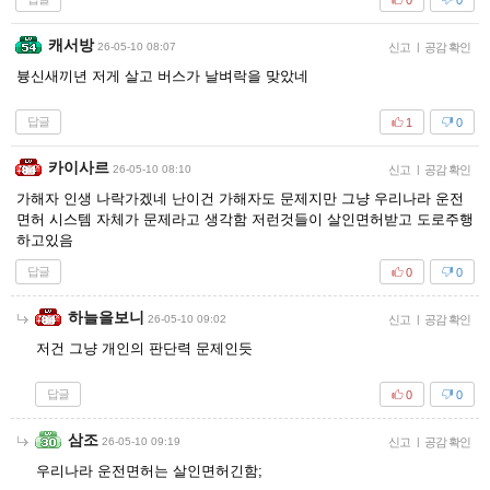
캐서방
26-05-10 08:07
신고
|
공감 확인
븅신새끼년 저게 살고 버스가 날벼락을 맞았네
답글
1
0
카이사르
26-05-10 08:10
신고
|
공감 확인
가해자 인생 나락가겠네 난이건 가해자도 문제지만 그냥 우리나라 운전
면허 시스템 자체가 문제라고 생각함 저런것들이 살인면허받고 도로주행
하고있음
답글
0
0
하늘을보니
26-05-10 09:02
신고
|
공감 확인
저건 그냥 개인의 판단력 문제인듯
답글
0
0
삼조
26-05-10 09:19
신고
|
공감 확인
우리나라 운전면허는 살인면허긴함;