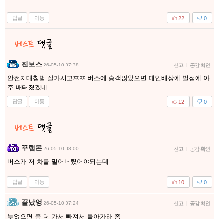
답글
이동
22
0
진보스
26-05-10 07:38
신고
|
공감 확인
안전지대침범 잘가시고ㅉㅉ 버스에 승객많았으면 대인배상에 벌점에 아
주 배터졌겠네
답글
이동
12
0
꾸램몬
26-05-10 08:00
신고
|
공감 확인
버스가 저 차를 밀어버렸어야되는데
답글
이동
10
0
끝났엉
26-05-10 07:24
신고
|
공감 확인
늦었으면 좀 더 가서 빠져서 돌아가라 좀