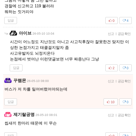
그놈의 어떻게 좀 그만 말하고
경찰에 신고하고 119 불러라
뭐하는 짓거리야
답글
0
4
아이브
26-05-10 10:04
신고
|
공감 확인
시간이 어느정도 지난것도 아니고 사고직후잖아 잘못한건 맞지만 이
상한 논점가지고 태클걸지말자 좀
사고유발자도 뇌정지온다
논점에서 벗어난 이런댓글보면 너무 짜증난다 그냥
답글
2
0
꾸램몬
26-05-10 08:00
신고
|
공감 확인
버스가 저 차를 밀어버렸어야되는데
답글
10
0
제기랄공명
26-05-10 08:01
신고
|
공감 확인
씹새끼 한마리 때문에 이 무슨
답글
0
0