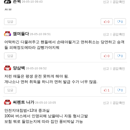
존윅
26-05-10 09:43
신고
|
공감 확인
ㅆㅂ
답글
0
0
잼며들다
26-05-10 09:51
신고
|
공감 확인
어떡하긴 다물려주고 핸들에서 손때야될거고 면허취소는 당연하고 승객
들 피해정도에따라 감빵가야지뭐
답글
0
0
양삼백
26-05-10 09:52
신고
|
공감 확인
저런 애들은 평생 운전 못하게 해야 됨.
개나소나 면허 취득을 하니까 면허 발급 수가 너무 많음.
답글
1
0
써펜트 나가
26-05-10 10:05
신고
|
공감 확인
안전지대침범=12대 중과실
100퍼 버스에서 인명피해 났을테니 자동 형사고발
보험 뭐로 들었는지에 따라 집안 풍비박살 가능