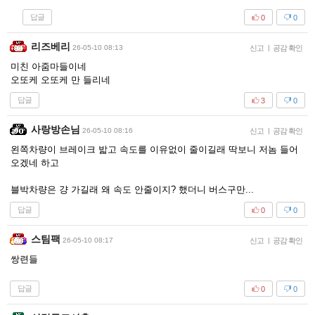
답글
0
0
리즈베리
26-05-10 08:13
신고
|
공감 확인
미친 아줌마들이네
오또케 오또케 만 들리네
답글
3
0
사랑방손님
26-05-10 08:16
신고
|
공감 확인
왼쪽차량이 브레이크 밟고 속도를 이유없이 줄이길래 딱보니 저놈 들어
오겠네 하고
블박차량은 걍 가길래 왜 속도 안줄이지? 했더니 버스구만...
답글
0
0
스팀팩
26-05-10 08:17
신고
|
공감 확인
쌍련들
답글
0
0