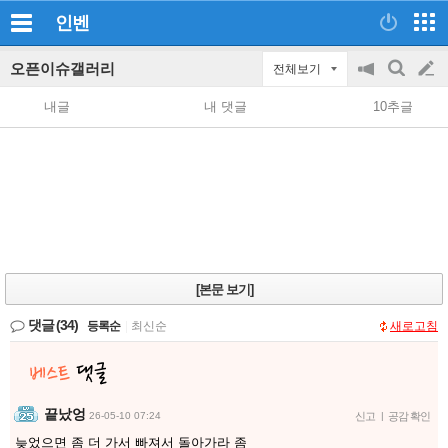
인벤
오픈이슈갤러리
전체보기
공
검
글
지
색
내글
내 댓글
10추글
on/off
쓰
기
[본문 보기]
댓글
(34)
등록순
|
최신순
새로고침
끝났엉
26-05-10 07:24
신고
|
공감 확인
늦었으면 좀 더 가서 빠져서 돌아가라 좀