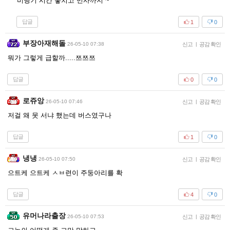
비행기 시간 놓치고 민사까지 ~
답글
1
0
부장아재해돌
26-05-10 07:38
신고
|
공감 확인
뭐가 그렇게 급할까.....쯔쯔쯔
답글
0
0
로쥬앙
26-05-10 07:46
신고
|
공감 확인
저걸 왜 못 서냐 했는데 버스였구나
답글
1
0
냉냉
26-05-10 07:50
신고
|
공감 확인
으트케 으트케 ㅅㅂ련이 주둥아리를 확
답글
4
0
유머나라출장
26-05-10 07:53
신고
|
공감 확인