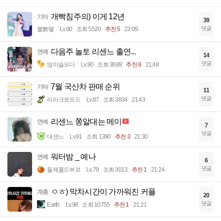
개빡침주의) 이게 12년
기타
39
댓글
꿻뻵뗗
Lv.90
조회 5520
추천 5
22:09
다음주 놀토 리센느 출연...
연예
14
댓글
많이슬프다
Lv.90
조회 3689
추천 8
21:48
7월 국산차 판매 순위
기타
11
댓글
라라크로포드
Lv.87
조회 3834
21:43
리센느 쫑알대는 메이
연예
7
댓글
대센느
Lv.91
조회 1390
추천 3
21:30
워터밤 _ 예나
연예
6
댓글
돌체콜드부르
Lv.79
조회 3013
추천 1
21:24
ㅇㅎ) 막차시간이 가까워진 커플
계층
20
댓글
Earth
Lv.96
조회 10755
추천 1
21:21