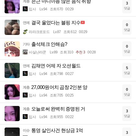
은근 마니아층 많은 음식 취향
계층
3
댓글
입사
Lv.94
조회 670
00:29
결국 울었다는 블핑 지수
연예
0
댓글
라라크로포드
Lv.87
조회 612
00:29
출석체크 안해슴?
기타
0
댓글
사실난라쿤
Lv.89
조회 310
추천 3
00:28
김채연 어제 자 오션월드
연예
5
댓글
입사
Lv.94
조회 798
00:27
27,000원어치 곱창 2인분 양
계층
0
댓글
입사
Lv.94
조회 705
00:25
오늘로써 완벽히 증명된 거
계층
3
댓글
입사
Lv.94
조회 955
00:22
통영 살인사건 현상금 1억
이슈
3