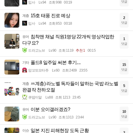
댓글
입사
Lv.94
조회 998
00:19
15호 태풍 진로 예상
계층
2
댓글
입사
Lv.94
조회 853
00:18
침착맨 채널 직원1명당 22개씩 영상작업한
유머
1
다구요?
댓글
드라고노브
Lv.90
조회 1119
추천 1
00:15
폴드8 일주일 써본 후기....
기타
15
댓글
암꼬또모타쥬
Lv.60
조회 2409
23:55
ㅆ계층) 라노벨 독자들이 말하는 국밥 라노벨
계층
5
완결작 천하오절
댓글
큐땁이알
Lv.88
조회 1213
23:45
이분 오이갤러겠죠?
유머
10
댓글
드라고노브
Lv.90
조회 1313
23:44
일본 지진 피해현장 도독 근황
이슈
2