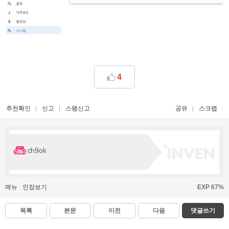
4
추천확인
신고
스팸신고
공유
스크랩
ch9ok
메뉴
인장보기
EXP 67%
목록
본문
이전
다음
댓글쓰기