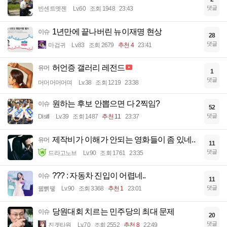
댓글
빈센트멧젠
Lv.60
조회 1948
23:43
1년만에 끝나버린 뉴이재명 현상
이슈
28
댓글
마검귀
Lv.83
조회 2679
추천 4
23:41
허언증 갤러리 레전드
유머
1
댓글
머머머머머며
Lv.38
조회 1219
23:38
원하는 후보 안뽑으면 다 2찍임?
이슈
52
댓글
Disifi
Lv.39
조회 1487
추천 11
23:37
제작비가 이해가 안되는 영화들이 좀 있네..
유머
11
댓글
드라고노브
Lv.90
조회 1761
23:35
??? : 자동차 진입이 어렵네..
이슈
11
댓글
꿻뻵뗗
Lv.90
조회 3368
추천 1
23:01
당원대회 치르는 민주당의 최대 문제
이슈
20
댓글
진겟타원
Lv.70
조회 2552
추천 8
22:49