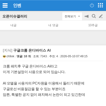
인벤
오픈이슈갤러리
전체보기
공
검
글
지
색
내글
내 댓글
10추글
on/off
쓰
기
[지식]
구글크롬 온디바이스 AI
ch9ok
댓글: 10 개
조회:
7343
추천:
4
2026-05-10 07:49:15
크롬 패치후 구글 온디바이스 AI라고
이게 기본설정이 사용으로 되어 있습니다.
AI 모델을 사용자의 PC자원을 이용해서 돌리기 때문에
구글로선 비용절감을 할 수 있는 부분이죠
암튼, 특별한 공지 없이 패치해서
논란이 되고 있긴한데