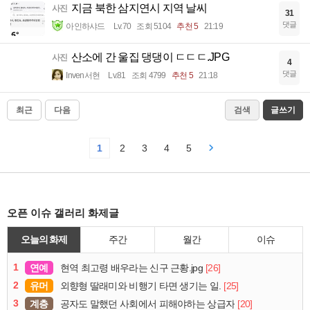
지금 북한 삼지연시 지역 날씨
사진
31
댓글
아인하샤드
Lv.70
조회 5104
추천 5
21:19
산소에 간 울집 댕댕이 ㄷㄷㄷ.JPG
사진
4
댓글
Inven서현
Lv.81
조회 4799
추천 5
21:18
최근
다음
검색
글쓰기
1
2
3
4
5
오픈 이슈 갤러리 화제글
오늘의 화제
주간
월간
이슈
1
연예
[26]
현역 최고령 배우라는 신구 근황.jpg
2
유머
[25]
외향형 딸래미와 비행기 타면 생기는 일.
3
계층
[20]
공자도 말했던 사회에서 피해야하는 상급자