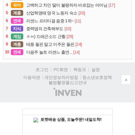
4
유머
[17]
고백하고 차인 딸이 불평하자 바로잡는 어머님
5
계층
[20]
산업혁명때 영국 노동자 숙소
6
연예
[11]
리센느 프리티걸 음중 1위~
7
지식
[10]
중력댐의 건축해부도
8
게임
[29]
ㅎㅂ) 드래곤소드 근황
9
계층
[24]
태풍 돌핀 말고 이주은 돌핀
10
연예
[14]
다음주 놀토 리센느 출연...
로그인
PC화면
퀵링크
설정
청소년보호정책
이용약관
개인정보처리방침
▲
불법촬영물신고안내
(주)
인
벤