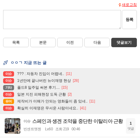
새로고침
등록
목록
본문
이전
다음
댓글보기
ㅇㅇㄱ 지금 뜨는 글
??? : 자동차 진입이 어렵네..
[11]
이슈
1년만에 끝나버린 뉴이재명 현상
[28]
이슈
폴드8 일주일 써본 후기....
[15]
기타
일본 지진 피해현장 도독 근황
[2]
이슈
제작비가 이해가 안되는 영화들이 좀 있네..
[11]
유머
확실히 이재명은 무서운 사람이네요..
[41]
이슈
스페인과 솅겐 조약을 중단한 이탈리아 근황
이슈
1
댓글
빈센트멧젠
Lv.60
조회 219
00:46