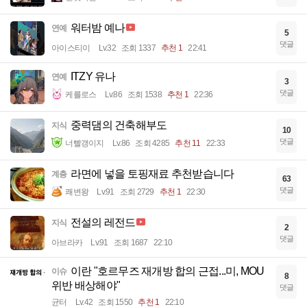
워터밤 예나
연예
5
댓글
아이스티이
Lv.32
조회 1337
추천 1
22:41
ITZY 유나
연예
3
댓글
케를로스
Lv.86
조회 1538
추천 1
22:36
중력댐의 건축해부도
지식
10
댓글
너빨갱이지
Lv.86
조회 4285
추천 11
22:33
라면에 넣을 토핑재료 추천받습니다
계층
63
댓글
쾌변왕
Lv.91
조회 2729
추천 1
22:30
전설의 레전드
지식
2
댓글
아브라카
Lv.91
조회 1687
22:10
이란 "호르무즈 재개방 합의 근접...미, MOU
이슈
8
위반 배상해야"
댓글
균터
Lv.42
조회 1550
추천 1
22:10