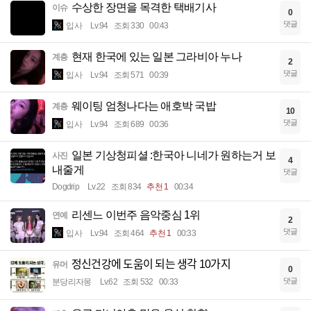
수상한 장면을 목격한 택배기사
이슈
0
댓글
입사
Lv.94
조회 330
00:43
현재 한국에 있는 일본 그라비아 누나
계층
2
댓글
입사
Lv.94
조회 571
00:39
웨이팅 엄청나다는 애호박 국밥
계층
10
댓글
입사
Lv.94
조회 689
00:36
일본 기상청피셜 :한국아 니네가 원하는거 보
사진
4
내줄게
댓글
Dogdrip
Lv.22
조회 834
추천 1
00:34
리센느 이번주 음악중심 1위
연예
2
댓글
입사
Lv.94
조회 464
추천 1
00:33
정신건강에 도움이 되는 생각 10가지
유머
0
댓글
분당리자몽
Lv.62
조회 532
00:33