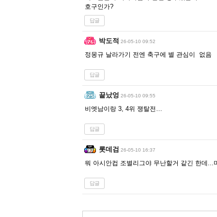
호구인가?
답글
박도적
26-05-10 09:52
정몽규 날라가기 전엔 축구에 별 관심이 없음
답글
끝났엉
26-05-10 09:55
비엣남이랑 3, 4위 쟁탈전…
답글
롯데검
26-05-10 16:37
뭐 아시안컵 조별리그야 무난할거 같긴 한데..
답글