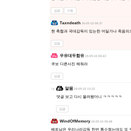
답글
이동
Taxndeath
26-05-10 09:37
현 축협과 국대감독이 있는한 어딜가나 죽음의
답글
우유대두함유
26-05-10 09:43
쿠보 다른사진 해줘라
답글
알몸
26-05-10 13:22
댓글 보고 다시 올려봤더니 ㅋㅋㅋㅋㅋ
답글
WindOfMemory
26-05-10 09:48
베트남은 우리나라감독 한번 통수쳤는데도 또 