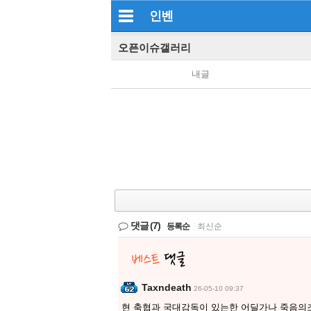
인벤
오픈이슈갤러리
내글
댓글
(7)
등록순
|
최신순
Taxndeath
26-05-10 09:37
현 축협과 국대감독이 있는한 어딜가나 죽음의