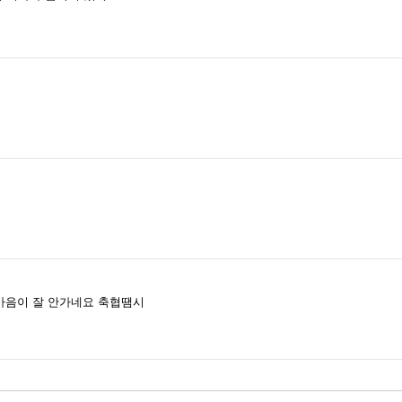
.마음이 잘 안가네요 축협땜시