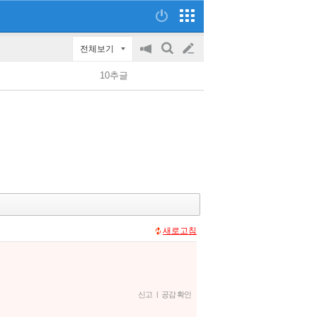
전체보기
공
검
글
지
색
10추글
on/off
쓰
기
새로고침
신고
|
공감 확인