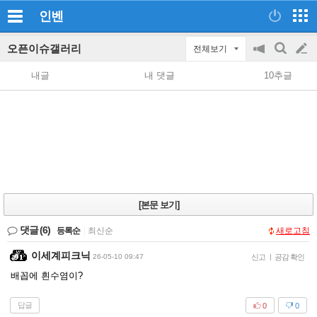
인벤
오픈이슈갤러리
전체보기
공
검
글
지
색
내글
내 댓글
10추글
on/off
쓰
기
[본문 보기]
댓글
(6)
등록순
|
최신순
새로고침
이세계피크닉
26-05-10 09:47
신고
|
공감 확인
배꼽에 흰수염이?
답글
0
0