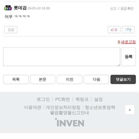
롯데검
26-05-10 16:38
신고
|
공감 확인
어우 ㅋㅋㅋㅋ
답글
0
0
새로고침
등록
목록
본문
이전
다음
댓글보기
로그인
PC화면
퀵링크
설정
청소년보호정책
이용약관
개인정보처리방침
▲
불법촬영물신고안내
(주)
인
벤