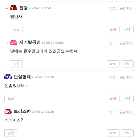
잡탕
26-05-10 09:50
신고
|
공감 확인
빛반사
답글
0
0
제기랄공명
26-05-10 09:55
신고
|
공감 확인
밑에는 흰수염고래가 있겠군요 부럽네
답글
0
0
번실험체
26-05-10 11:26
신고
|
공감 확인
돈좀있나보네
답글
0
0
브리즈번
26-05-10 11:28
신고
|
공감 확인
키레미즈?
답글
0
0