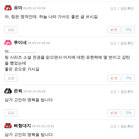
유마
26-05-10 09:58
신고
|
공감 확인
아, 링은 명작인데. 하늘 나라 가서도 좋은 글 쓰시길.
답글
0
0
루미네
26-05-10 09:58
신고
|
공감 확인
아......................
링 시리즈 소설 전권을 읽으면서 미지에 대한 표현력에 몇 번이고 감탄
을 했었는데
좋은 곳으로 가시길
답글
0
0
존윅
26-05-10 09:59
신고
|
공감 확인
삼가 고인의 명복을 빕니다
답글
0
0
삐형대지
26-05-10 13:42
신고
|
공감 확인
삼가 고인의 명복을 빕니다.