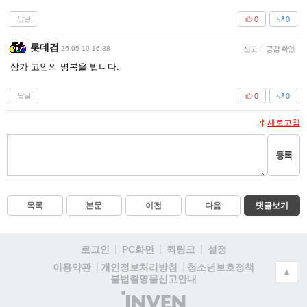
답글
0
0
롯데검
26-05-10 16:38
신고
|
공감 확인
삼가 고인의 명복을 빕니다.
답글
0
0
새로고침
등록
목록
본문
이전
다음
댓글보기
로그인
PC화면
퀵링크
설정
청소년보호정책
이용약관
개인정보처리방침
▲
불법촬영물신고안내
(주)