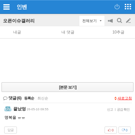
인벤
오픈이슈갤러리
전체보기
공
검
글
지
색
내글
내 댓글
10추글
on/off
쓰
기
[본문 보기]
댓글
(6)
등록순
|
최신순
새로고침
끝났엉
26-05-10 09:55
신고
|
공감 확인
명복을 ㅠㅠ
답글
0
0