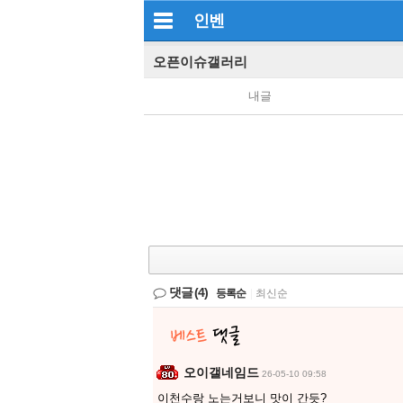
인벤
오픈이슈갤러리
내글
댓글
(4)
등록순
|
최신순
오이갤네임드
26-05-10 09:58
이천수랑 노는거보니 맛이 간듯?