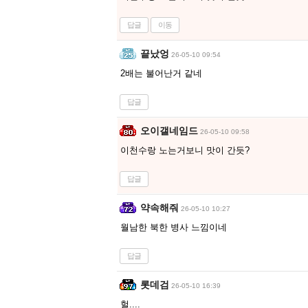
답글
이동
끝났엉
26-05-10 09:54
2배는 불어난거 같네
답글
오이갤네임드
26-05-10 09:58
이천수랑 노는거보니 맛이 간듯?
답글
약속해줘
26-05-10 10:27
월남한 북한 병사 느낌이네
답글
롯데검
26-05-10 16:39
헐....