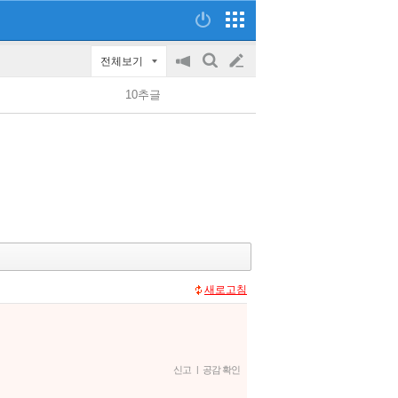
전체보기
공
검
글
지
색
10추글
on/off
쓰
기
새로고침
신고
|
공감 확인