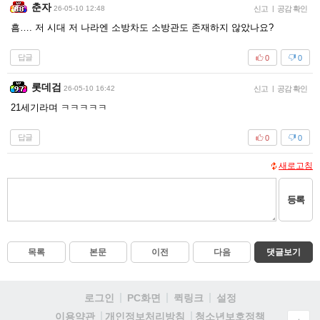
춘자
26-05-10 12:48
신고
|
공감 확인
흠…. 저 시대 저 나라엔 소방차도 소방관도 존재하지 않았나요?
답글
0
0
롯데검
26-05-10 16:42
신고
|
공감 확인
21세기라며 ㅋㅋㅋㅋㅋ
답글
0
0
새로고침
등록
목록
본문
이전
다음
댓글보기
로그인
PC화면
퀵링크
설정
청소년보호정책
이용약관
개인정보처리방침