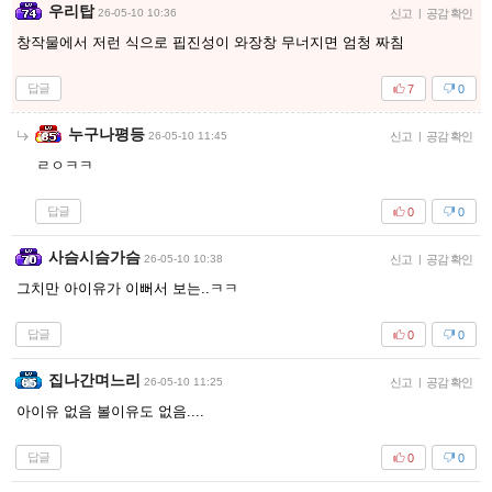
우리탑
26-05-10 10:36
신고
|
공감 확인
창작물에서 저런 식으로 핍진성이 와장창 무너지면 엄청 짜침
답글
7
0
누구나평등
26-05-10 11:45
신고
|
공감 확인
ㄹㅇㅋㅋ
답글
0
0
사슴시슴가슴
26-05-10 10:38
신고
|
공감 확인
그치만 아이유가 이뻐서 보는..ㅋㅋ
답글
0
0
집나간며느리
26-05-10 11:25
신고
|
공감 확인
아이유 없음 볼이유도 없음....
답글
0
0