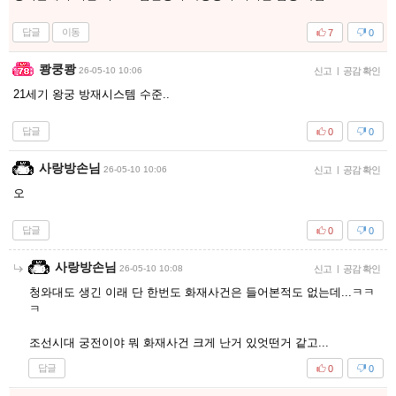
답글
이동
7
0
쾅쿵쾅
26-05-10 10:06
신고
|
공감 확인
21세기 왕궁 방재시스템 수준..
답글
0
0
사랑방손님
26-05-10 10:06
신고
|
공감 확인
오
답글
0
0
사랑방손님
26-05-10 10:08
신고
|
공감 확인
청와대도 생긴 이래 단 한번도 화재사건은 들어본적도 없는데...ㅋㅋ
ㅋ
조선시대 궁전이야 뭐 화재사건 크게 난거 있엇떤거 같고...
답글
0
0