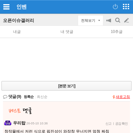
인벤
오픈이슈갤러리
전체보기
공
검
글
지
색
내글
내 댓글
10추글
on/off
쓰
기
[본문 보기]
댓글
(9)
등록순
|
최신순
새로고침
우리탑
26-05-10 10:36
신고
|
공감 확인
창작물에서 저런 식으로 핍진성이 와장창 무너지면 엄청 짜침