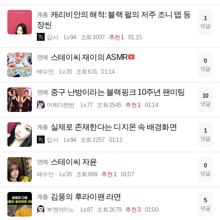
캐리비안의 해적: 블랙 펄의 저주 조니 뎁 등
계층
1
장씬
댓글
입사
Lv.94
조회 3037
추천 1
01:15
스테이씨 재이의 ASMR
연예
0
댓글
배수민
Lv.35
조회 631
01:14
중구 난방이라는 블랙핑크 10주년 팬미팅
연예
10
댓글
어쩌다한번
Lv.77
조회 2545
추천 1
01:14
실제로 존재한다는 디지몬 속 배경화면
계층
1
댓글
입사
Lv.94
조회 2257
01:11
스테이씨 자윤
연예
0
댓글
배수민
Lv.35
조회 869
추천 1
01:07
김풍의 후라이팬 라면
계층
5
댓글
부엔까미노
Lv.87
조회 2679
추천 3
01:00