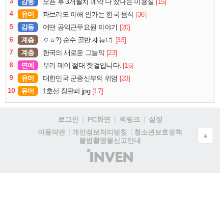
3
감동
[15]
오픈 후 3개월치 예약 다 찼다는 미용실
4
유머
[36]
파브리도 이해 안가는 한국 음식
5
감동
[20]
어떤 공익근무요원 이야기
6
계층
[33]
ㅇㅎ?) 순수 골반 재능녀.
7
계층
[23]
한국의 새로운 그늘막
8
연예
[15]
우리 메이 절대 핫걸입니다.
9
유머
[23]
대한민국 군종신부의 위엄
10
유머
[17]
1호선 장판파.jpg
로그인
PC화면
퀵링크
설정
청소년보호정책
이용약관
개인정보처리방침
▲
불법촬영물신고안내
(주)
인
벤