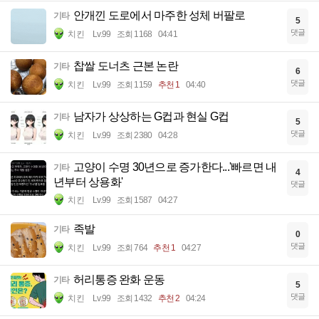
안개낀 도로에서 마주한 성체 버팔로
기타
5
댓글
치킨
Lv.99
조회 1168
04:41
찹쌀 도너츠 근본 논란
기타
6
댓글
치킨
Lv.99
조회 1159
추천 1
04:40
남자가 상상하는 G컵과 현실 G컵
기타
5
댓글
치킨
Lv.99
조회 2380
04:28
고양이 수명 30년으로 증가한다...'빠르면 내
기타
4
년부터 상용화'
댓글
치킨
Lv.99
조회 1587
04:27
족발
기타
0
댓글
치킨
Lv.99
조회 764
추천 1
04:27
허리통증 완화 운동
기타
5
댓글
치킨
Lv.99
조회 1432
추천 2
04:24