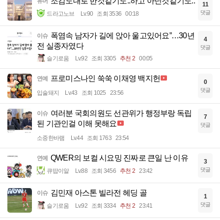
조감도대로 한것같기도..하고 아닌것같기도..
유머
11
댓글
드라고노브
Lv.90
조회 3536
00:18
폭염속 남자가 길에 앉아 울고있어요”…30년
이슈
4
전 실종자였다
댓글
슬기로움
Lv.92
조회 3305
추천 2
00:05
프로미스나인 쑥쑥 이채영 백지헌
연예
0
댓글
입술돼지
Lv.43
조회 1025
23:56
여러분 국회의원도 선관위가 행정부랑 독립
이슈
7
된 기관인걸 이해 못해요
댓글
소중한바램
Lv.44
조회 1763
23:54
QWER의 보컬 시요밍 진짜로 큰일 난 이유
연예
3
댓글
큐땁이알
Lv.88
조회 3456
추천 2
23:42
김민재 아스톤 빌라전 헤딩 골
이슈
1
댓글
슬기로움
Lv.92
조회 3334
추천 2
23:41