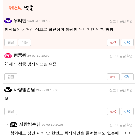
우리탑
26-05-10 10:36
신고
|
공감 확인
창작물에서 저런 식으로 핍진성이 와장창 무너지면 엄청 짜침
답글
이동
7
0
쾅쿵쾅
26-05-10 10:06
신고
|
공감 확인
21세기 왕궁 방재시스템 수준..
답글
0
0
사랑방손님
26-05-10 10:06
신고
|
공감 확인
오
답글
0
0
사랑방손님
26-05-10 10:08
신고
|
공감 확인
청와대도 생긴 이래 단 한번도 화재사건은 들어본적도 없는데...ㅋㅋ