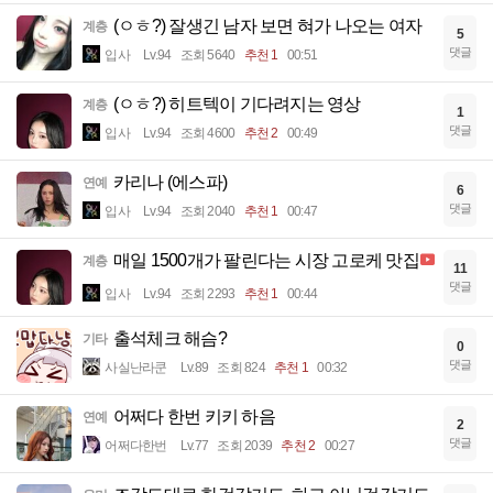
(ㅇㅎ?) 잘생긴 남자 보면 혀가 나오는 여자
계층
5
댓글
입사
Lv.94
조회 5640
추천 1
00:51
(ㅇㅎ?) 히트텍이 기다려지는 영상
계층
1
댓글
입사
Lv.94
조회 4600
추천 2
00:49
카리나 (에스파)
연예
6
댓글
입사
Lv.94
조회 2040
추천 1
00:47
매일 1500개가 팔린다는 시장 고로케 맛집
계층
11
댓글
입사
Lv.94
조회 2293
추천 1
00:44
출석체크 해슴?
기타
0
댓글
사실난라쿤
Lv.89
조회 824
추천 1
00:32
어쩌다 한번 키키 하음
연예
2
댓글
어쩌다한번
Lv.77
조회 2039
추천 2
00:27