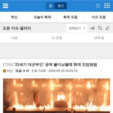
홈
웹진
최신
오늘의 화제
화제 모음
이슈 모음
오픈 이슈 갤러리
전체보기
공
검
글
지
색
내글
내 댓글
10추글
on/off
쓰
기
[기타]
‘21세기 대군부인’ 궁에 불이났을때 화재 진압방법
치킨
댓글: 9 개
조회:
5106
2026-05-10 10:05:33