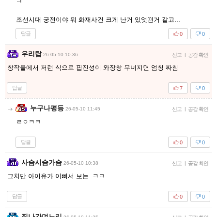
ㅋ
조선시대 궁전이야 뭐 화재사건 크게 난거 있엇떤거 같고...
답글
0
0
우리탑
26-05-10 10:36
신고
|
공감 확인
창작물에서 저런 식으로 핍진성이 와장창 무너지면 엄청 짜침
답글
7
0
누구나평등
26-05-10 11:45
신고
|
공감 확인
ㄹㅇㅋㅋ
답글
0
0
사슴시슴가슴
26-05-10 10:38
신고
|
공감 확인
그치만 아이유가 이뻐서 보는..ㅋㅋ
답글
0
0
집나간며느리