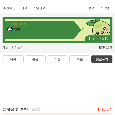
추천확인
신고
스팸신고
공유
스크랩
치직 치직 치지직
치킨
메뉴
인장보기
EXP 17%
목록
본문
이전
다음
댓글쓰기
댓글
(9)
등록순
|
최신순
새로고침