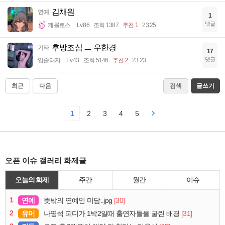
김채원
연예
1
댓글
케를로스
Lv.86
조회 1387
추천 1
23:25
후방조심 ㅡ 우한경
기타
17
댓글
입술돼지
Lv.43
조회 5146
추천 2
23:23
최근
다음
검색
글쓰기
1
2
3
4
5
오픈 이슈 갤러리 화제글
오늘의 화제
주간
월간
이슈
1
연예
[30]
뜻밖의 연예인 미담..jpg
2
유머
[31]
나영석 피디가 1박2일때 출연자들을 굴린 배경