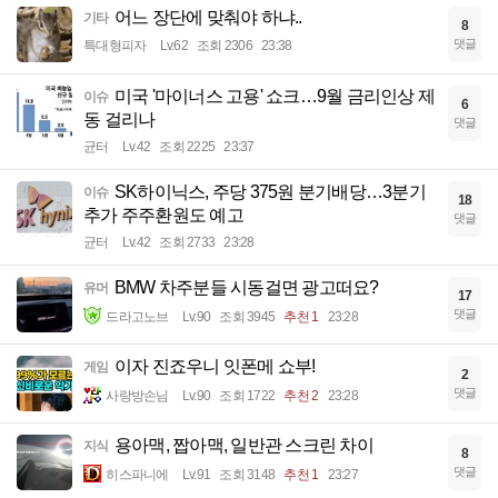
어느 장단에 맞춰야 하냐..
기타
8
댓글
특대형피자
Lv.62
조회 2306
23:38
미국 '마이너스 고용' 쇼크…9월 금리인상 제
이슈
6
동 걸리나
댓글
균터
Lv.42
조회 2225
23:37
SK하이닉스, 주당 375원 분기배당…3분기
이슈
18
추가 주주환원도 예고
댓글
균터
Lv.42
조회 2733
23:28
BMW 차주분들 시동걸면 광고떠요?
유머
17
댓글
드라고노브
Lv.90
조회 3945
추천 1
23:28
이자 진죠우니 잇폰메 쇼부!
게임
2
댓글
사랑방손님
Lv.90
조회 1722
추천 2
23:28
용아맥, 짭아맥, 일반관 스크린 차이
지식
8
댓글
히스파니에
Lv.91
조회 3148
추천 1
23:27