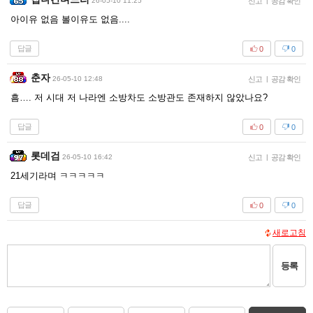
26-05-10 11:25
신고
|
공감 확인
아이유 없음 볼이유도 없음....
답글
0
0
춘자
26-05-10 12:48
신고
|
공감 확인
흠…. 저 시대 저 나라엔 소방차도 소방관도 존재하지 않았나요?
답글
0
0
롯데검
26-05-10 16:42
신고
|
공감 확인
21세기라며 ㅋㅋㅋㅋㅋ
답글
0
0
새로고침
등록