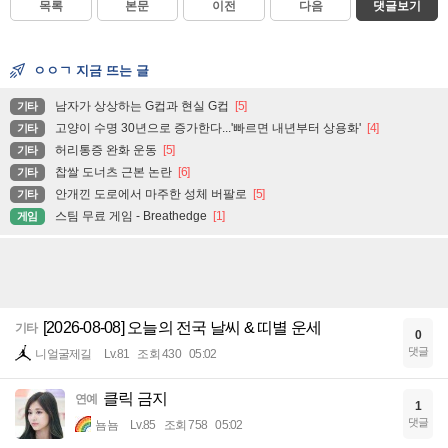
목록
본문
이전
다음
댓글보기
ㅇㅇㄱ 지금 뜨는 글
남자가 상상하는 G컵과 현실 G컵
[5]
기타
고양이 수명 30년으로 증가한다...'빠르면 내년부터 상용화'
[4]
기타
허리통증 완화 운동
[5]
기타
찹쌀 도너츠 근본 논란
[6]
기타
안개낀 도로에서 마주한 성체 버팔로
[5]
기타
스팀 무료 게임 - Breathedge
[1]
게임
[2026-08-08] 오늘의 전국 날씨 & 띠별 운세
기타
0
댓글
니얼굴제길
Lv.81
조회 430
05:02
클릭 금지
연예
1
댓글
뇸뇸
Lv.85
조회 758
05:02