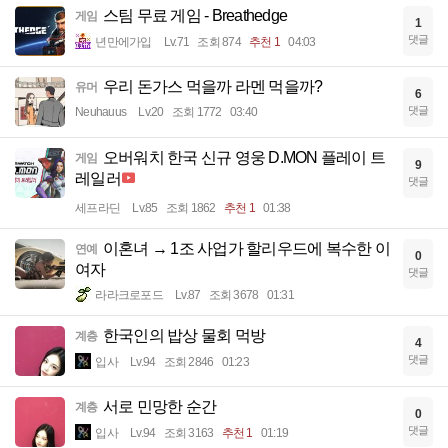
스팀 무료 게임 - Breathedge
게임
1
댓글
년만에가입
Lv.71
조회 874
추천 1
04:03
우리 돈가스 먹을까 라멘 먹을까?
유머
6
댓글
Neuhauus
Lv.20
조회 1772
03:40
오버워치 한국 신규 영웅 D.MON 플레이 트
게임
9
레일러
댓글
세프라딘
Lv.85
조회 1862
추천 1
01:38
이혼녀 → 1조 사업가 할리우드에 복수한 이
연예
0
여자
댓글
라라크로포드
Lv.87
조회 3678
01:31
한국인의 밥상 물회 먹방
계층
4
댓글
입사
Lv.94
조회 2846
01:23
서로 민망한 순간
계층
0
댓글
입사
Lv.94
조회 3163
추천 1
01:19